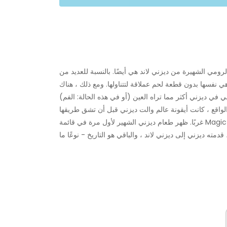
مي الشهيرة من ديزني لاند هي أيضًا. بالنسبة للعديد من
نفسها بدون قطعة لحم عملاقة لتتناولها. ومع ذلك ، هناك
الواقع ، كانت أيقونة عالم والت ديزني قبل أن تشق طريقها
غربًا. ظهر طعام ديزني الشهير لأول مرة في قائمة Magic Kingdom في Big Al’s Coonskin Caps في فرونتيرلاند في أواخر