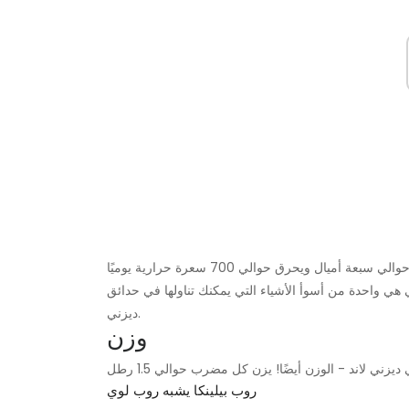
على الرغم من الحقائق الغذائية الصادمة ، فإن الضيف العادي يمشي حوالي سبعة أميال ويحرق حوالي 700 سعرة حرارية يوميًا
 هي واحدة من أسوأ الأشياء التي يمكنك تناولها في حدائق
ديزني.
وزن
روب بيلينكا يشبه روب لوي