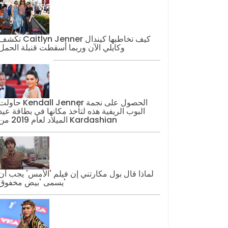
تكشف Caitlyn Jenner كيف تخاطبها كيند
وكايلي الآن وربما أسقطت قنبلة الحمل
حاولت Kendall Jenner الحصول على نج
البوب ​​الريفية هذه لتأخذ مكانها في بطاقة عيد
الميلاد لعام 2019 من Kardashian
لماذا قال بول مكارتني إن فيلم 'الأمس' يجب أن
يسمى 'بيض مخفوق'