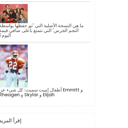
ما هي النسخة الأصلية التي 'تم حفظها بواسطة
النجم الجرس' التي تتمتع بأعلى صافي قيمة
اليوم؟
أطفال إميت سميث: كل شيء عن Emmitt و
Rheagen و Skylar و Elijah
إقرأ المزيد