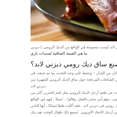
لاند ليست مصنوعة في الواقع من الديك الرومي. | ديزني
ما هي القيمة الصافية لسندات باري
نع ساق ديك رومي ديزني لاند؟
ادل من الجدل - وتحيط على وجه التحديد بما تم صنعه. في
لشائعات المزعجة حول ساق الديك الرومي الشهيرة من
ديزني لاند.
حدث عن طعم أرجل الديك الرومي مثل لحم الخنزير أكثر من
 محير بالفعل. وقالوا ، 'حسنًا ، إنهم في الواقع emu.' واستمر ليفي ليخبر الجمهور ، 'إذا كان لديك
 أرجل الاتحاد الأوروبي. 'نسمع ذلك طوال الوقت. هم ديك