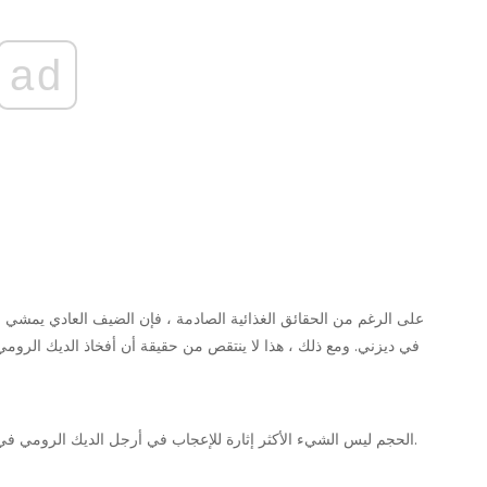
ad
في ديزني. ومع ذلك ، هذا لا ينتقص من حقيقة أن أفخاذ الديك الرومي
الحجم ليس الشيء الأكثر إثارة للإعجاب في أرجل الديك الرومي في ديزني لاند - الوزن أيضًا! يزن كل مضرب حوالي 1.5 رطل.