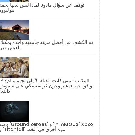
توقف عن سؤال مادونا لماذا ليس لديها نجمة
هوليوود
تم الكشف عن أفضل مدينة جامعية واحدة يمكنك
العيش فيها
'المكتب': مت
توافق جينا فيشر وجون كراسنسكي على سموش
'دانديز'
وضع 'Ground Zeroes' و 'AMOUS' Xbox
و 'Titanfall' مرة أخرى في الخط