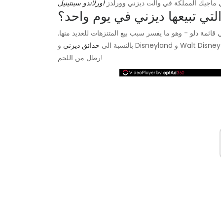
ي ماجيك المملكة في والت ديزني وورلدز
أورلاندو سينتينيل
تي تبيعها ديزني في يوم واحد؟
قائمة دلو - وهو ما يفسر سبب بيع المتنزهات للعديد منها.
بالنسبة الى
حدائق ديزني
و Disneyland و Walt Disney World تبيع 1.6 مليون أفخاذ ديك رومي سنويًا. هذا ضخم 2.5 مليون
رطل من اللحم!