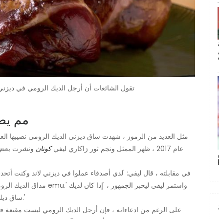
تقول الشائعات أن أرجل الديك الرومي في ديزني 
مم يص
مثل العديد من الرموز ، شهدت ساق ديزني الديك الرومي نصيبها الع
عام 2017 ، ظهر الممثل ونجم ثور زاكاري ليفي
كونان
ونشرت بعض ا
في مقابلته ، قال ليفي: 'لدي أصدقاء عملوا في ديزني لاند وكنت أت
مذاق الديك الرومي ، وهو أمر
ساق ديك رومي في ديزني لاند ، فقد أكلت طبقًا إيمائيًا ، أيها الناس.'
على الرغم من ادعاءاته ، فإن أرجل الديك الرومي ليست مقنعة في