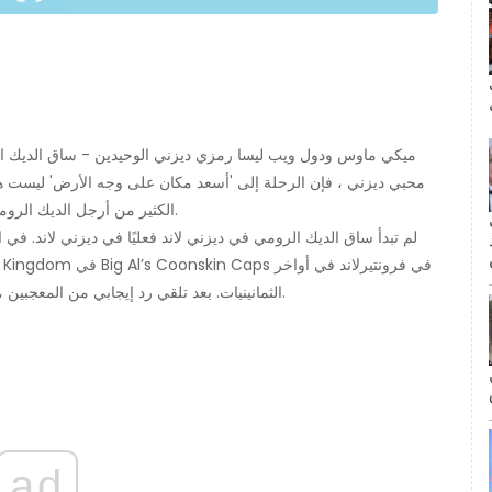
ال
ميكي ماوس ودول ويب ليسا رمزي ديزني الوحيدين - ساق الديك الرو
محبي ديزني ، فإن الرحلة إلى 'أسعد مكان على وجه الأرض' ليست هي 
الكثير من أرجل الديك الرومي في ديزني أكثر مما تراه العين (أو في هذه الحالة: الفم).
مة
لم تبدأ ساق الديك الرومي في ديزني لاند فعليًا في ديزني لاند. في 
الثمانينيات. بعد تلقي رد إيجابي من المعجبين ، قدمته ديزني إلى ديزني لاند ، والباقي هو التاريخ - نوعًا ما.
ad