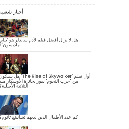
أخبار شعبية
هل لا يزال أفضل فيلم لآدم ساندلر هو 'بيلي
ماديسون'؟
هل سيكون 'The Rise of Skywalker' أول فيل
من 'حرب النجوم' يفوز بجائزة الأوسكار منذ
الثلاثية الأصلية؟
كم عدد الأطفال الذين لديهم تشانينج تاتوم؟