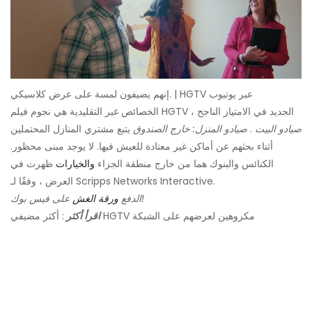
إنهم يضيفون لمسة على عرض كلاسيكي. | HGTV عبر يوتيوب
الخصائص غير التقليدية هي نجوم فيلم HGTV الجديد في الامتياز الناجح ،
صيادو البيت
.
صيادو المنزل: خارج الصندوق
يتبع مشتري المنازل المحتملين
أثناء بحثهم عن أماكن غير معتادة للعيش فيها. لا يوجد مبنى محظور.
الكنائس والبنوك هما من خارج منطقة الجزاء
والخيارات
ظهرت في
العرض ، وفقًا لـ Scripps Networks Interactive.
على فيس بوك!
الدفع
ورقة الغش
: أكثر مضيفي HGTV مكروهين لعرضهم على الشبكة
اقرأ أكثر