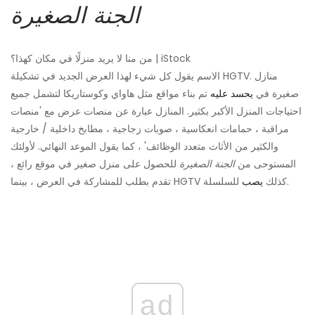
الجنة الصغيرة
من منا لا يريد منزلًا في مكان كهذا؟ | iStock
الاسم يقول كل شيء لهذا العرض الجديد في تشكيلة HGTV. منازل
صغيرة في
يحسد عليه
تم بناء مواقع مثل هاواي وكوستاريكا لتشمل جميع
احتياجات المنزل الأكبر بكثير. المنازل عبارة عن منصات عرض مع 'منصات
مراقبة ، حمامات انعكاسية ، صوبات زجاجية ، مطابخ داخلية / خارجية
والكثير من الأثاث متعدد الوظائف' ، كما يقول الموعد النهائي. لأولئك
المستوحى من
الجنة الصغيرة
للحصول على منزل صغير في موقع رائع ،
للسلسلة.
تقدم بطلب للمشاركة في العرض ، بينما HGTV كذلك
يصب
ad