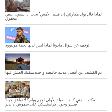
لماذا قال بول مكارتني إن فيلم 'الأمس' يجب أن يسمى 'بيض
مخفوق'
توقف عن سؤال مادونا لماذا ليس لديها نجمة هوليوود
تم الكشف عن أفضل مدينة جامعية واحدة يمكنك العيش فيها
'المكتب': متى كانت القبلة الأولى لجيم وبام؟ لا توافق جينا
فيشر وجون كراسنسكي على سموش 'دانديز'