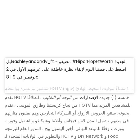
قابلashleyandandy_ft - مضيفو #FliporFlopFtWorth الجديد!
اضغط على قصتنا اليوم لإلقاء نظرة خاطفة على عرضهم الأول في 2
نوفمبر في 9 | 8c.
منشور تم نشره بواسطة HGTV (hgtv) في 12 أكتوبر 2017 الساعة 12:20 مساءً بتوقيت المحيط الهادئ
تقدم HGTV خمسة (!) جديدة
الإصدارات
من
الوجه أو التقليب
. انطلاقًا
من نجاح كريستينا وطارق الموسى ، تقدم HGTV للمشاهدين المزيد مما
يحبونه. ستتبع العروض الأزواج أو الشركاء التجاريين وهم يقلبون منازلهم
في مدنهم. تشمل المدن لاس فيجاس وأتلانتا وشيكاغو وناشفيل وفورت
وورث ، وفقًا للموعد النهائي. أخبر أليسون بيج ، المدير العام للبرمجة
والتطوير في الولايات المتحدة لـ HGTV و DIY Network و Food