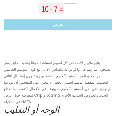
يعرض
يتابع ملايين الأشخاص كل أسبوع لمشاهدة جوانا وتشيب جاينز وهم
يصلحون منازلهم في واكو بولاية تكساس. الآن ، مع كون الموسم الخامس
هو آخر برنامج ،
المثبت العلوي
المشجعين يحتاجون إستبدال لثنائي
التصميم المفضل لديهم. لحسن الحظ ، لا يتعين على المعجبين أن يودعوا
آل جاينز حتى الآن. أ
المثبت العلوي
سبينوف في الأعمال. اكتشف ما تحتاج
لمعرفته حول عرض Chip و Joanna الجديد والعروض الجديدة الأخرى
في تشكيلة HGTV.
الوجه أو التقليب