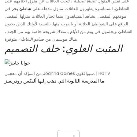
على نفس المنوال
الحياة الجبلية
، تبحث العائلات عن منزل أحلامهم على
الشاطئ. السماسرة يظهرون للعائلات منازل مذهلة على
شاطئ بحر
في
موقعهم المفضل. يشاهد المشاهدون بينما تختار العائلات منزلها المفضل
الواقع على الشواطئ الخلابة أو بالقرب منها. بالنسبة لأولئك الذين يحبون
الشاطئ ويحلمون في يوم من الأيام بامتلاك شريحة خاصة بهم من الجنة ،
متوفرة.
هناك موسمان من
صيادو الشاطئ
المثبت العلوي: خلف التصميم
من المؤكد أن معجبي Joanna Gaines سيوافقون. | HGTV
ما المدرسة الثانوية التي ذهب إليها أليكس رودريغيز