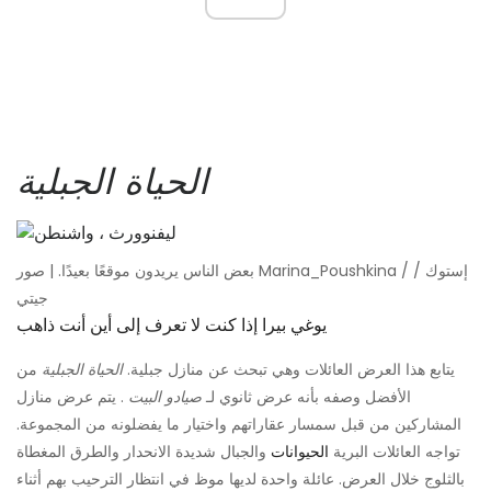
الحياة الجبلية
بعض الناس يريدون موقعًا بعيدًا. | صور Marina_Poushkina / إستوك /
جيتي
يوغي بيرا إذا كنت لا تعرف إلى أين أنت ذاهب
يتابع هذا العرض العائلات وهي تبحث عن منازل جبلية.
الحياة الجبلية
من
الأفضل وصفه بأنه عرض ثانوي لـ
صيادو البيت
. يتم عرض منازل
المشاركين من قبل سمسار عقاراتهم واختيار ما يفضلونه من المجموعة.
تواجه العائلات البرية
الحيوانات
والجبال شديدة الانحدار والطرق المغطاة
بالثلوج خلال العرض. عائلة واحدة لديها موظ في انتظار الترحيب بهم أثناء