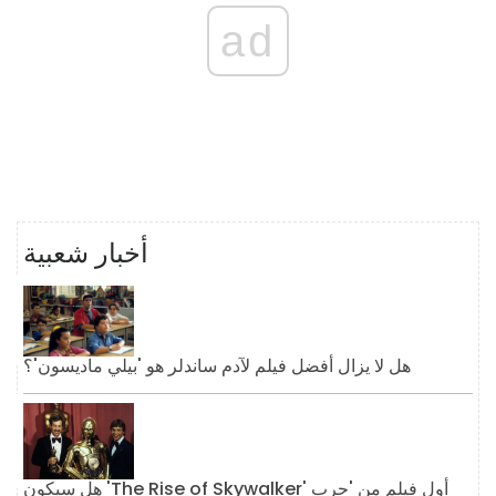
ad
أخبار شعبية
هل لا يزال أفضل فيلم لآدم ساندلر هو 'بيلي ماديسون'؟
هل سيكون 'The Rise of Skywalker' أول فيلم من 'حرب