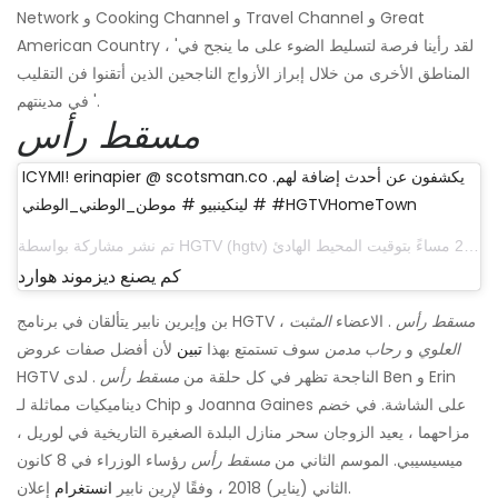
Network و Cooking Channel و Travel Channel و Great
American Country ، 'لقد رأينا فرصة لتسليط الضوء على ما ينجح في
المناطق الأخرى من خلال إبراز الأزواج الناجحين الذين أتقنوا فن التقليب
في مدينتهم '.
مسقط رأس
ICYMI! erinapier @ scotsman.co يكشفون عن أحدث إضافة لهم.
# لينكينبيو # موطن_الوطني_الوطني #HGTVHomeTown
تم نشر مشاركة بواسطة HGTV (hgtv) في 16 أكتوبر 2017 الساعة 2:39 مساءً بتوقيت المحيط الهادئ
كم يصنع ديزموند هوارد
مسقط رأس
. الاعضاء
المثبت
بن وإيرين نابير يتألقان في برنامج HGTV ،
العلوي
و
رحاب مدمن
سوف تستمتع بهذا
تبين
لأن أفضل صفات عروض
HGTV الناجحة تظهر في كل حلقة من
مسقط رأس
. لدى Ben و Erin
ديناميكيات مماثلة لـ Chip و Joanna Gaines على الشاشة. في خضم
مزاحهما ، يعيد الزوجان سحر منازل البلدة الصغيرة التاريخية في لوريل ،
ميسيسيبي. الموسم الثاني من
مسقط رأس
رؤساء الوزراء في 8 كانون
إعلان.
الثاني (يناير) 2018 ، وفقًا لإرين نابير
انستغرام