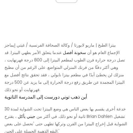
بيتزا الطبخ | ماريو لابورتا / وكالة الصحافة الفرنسية / غيتي إيماجز
الإجماع العام هو أن
سخونة أفضل
عندما يتعلق الأمر بطهي البيتزا. قد
تصل درجة حرارة فرن الطوب لمطعم البيتزا إلى 800 درجة فهرنهايت ،
وهي أكثر دفئًا من فرنك المنزلي المتواضع. على الرغم من أن مطبخ
منزلك لن يخطئ أبدًا في مطعم بيتزا نابولي ، فقد تحقق نتائج أفضل مع
البيتزا المجمدة عن طريق رفع درجة الحرارة إلى ما يزيد عن 500 درجة
فهرنهايت أو نحو ذلك.
أين ذهب توني دورست إلى المدرسة الثانوية
خدعة أخرى يقسم بها بعض الناس هي وضع البيتزا تحت الشواية لمدة 30
ثانية أو نحو ذلك. في أكثر من
جيني يأكل
، يقترح Brian Dahlen تشغيل
الشواية قبل إخراج البيتزا من الفرن وتركها تطهى حتى 'تحصل على بعض
البقع الذهبية الجميلة على الجبن.'