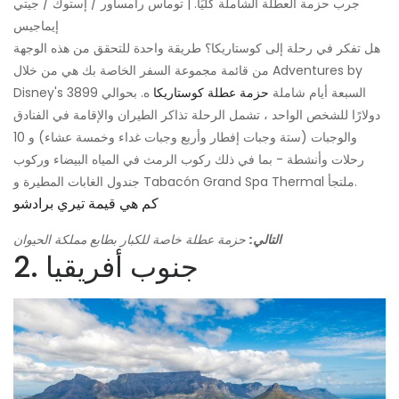
جرب حزمة العطلة الشاملة كليًا. | توماس رامساور / إستوك / جيتي
إيماجيس
هل تفكر في رحلة إلى كوستاريكا؟ طريقة واحدة للتحقق من هذه الوجهة
من قائمة مجموعة السفر الخاصة بك هي من خلال Adventures by
Disney's السبعة أيام شاملة
حزمة عطلة كوستاريكا
ه. بحوالي 3899
دولارًا للشخص الواحد ، تشمل الرحلة تذاكر الطيران والإقامة في الفنادق
والوجبات (ستة وجبات إفطار وأربع وجبات غداء وخمسة عشاء) و 10
رحلات وأنشطة - بما في ذلك ركوب الرمث في المياه البيضاء وركوب
جندول الغابات المطيرة و Tabacón Grand Spa Thermal ملتجأ.
كم هي قيمة تيري برادشو
التالي:
حزمة عطلة خاصة للكبار بطابع مملكة الحيوان
2. جنوب أفريقيا