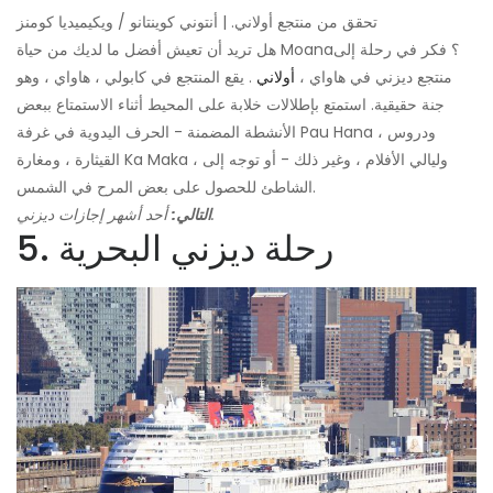
تحقق من منتجع أولاني. | أنتوني كوينتانو / ويكيميديا ​​كومنز
هل تريد أن تعيش أفضل ما لديك من حياة Moana؟ فكر في رحلة إلى
منتجع ديزني في هاواي ،
أولاني
. يقع المنتجع في كابولي ، هاواي ، وهو
جنة حقيقية. استمتع بإطلالات خلابة على المحيط أثناء الاستمتاع ببعض
الأنشطة المضمنة - الحرف اليدوية في غرفة Pau Hana ، ودروس
القيثارة ، ومغارة Ka Maka ، وليالي الأفلام ، وغير ذلك - أو توجه إلى
الشاطئ للحصول على بعض المرح في الشمس.
أحد أشهر إجازات ديزني.
التالي:
5. رحلة ديزني البحرية