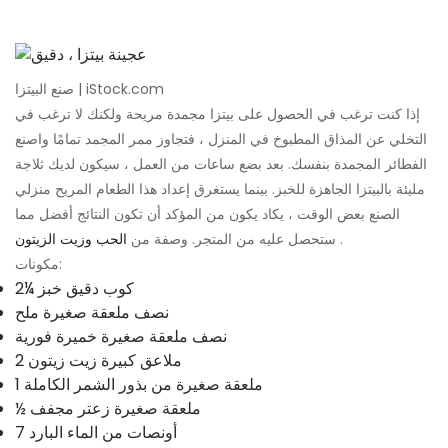
صنع البيتزا | iStock.com
إذا كنت ترغب في الحصول على بيتزا مجمدة مريحة ولكنك لا ترغب في
التخلي عن المذاق المطبوخ في المنزل ، فتجاوز ممر المجمد تمامًا واصنع
الفطائر المجمدة بنفسك. بعد بضع ساعات من العمل ، سيكون لديك ثلاجة
مليئة بالبيتزا الجاهزة للخبز. بينما يستغرق إعداد هذا الطعام المريح منزلي
الصنع بعض الوقت ، يكاد يكون من المؤكد أن تكون النتائج أفضل مما
.
ستحصل عليه من المتجر. وصفة من
الحب وزيت الزيتون
مكونات:
2¼ كوب دقيق خبز
نصف ملعقة صغيرة ملح
نصف ملعقة صغيرة خميرة فورية
2 ملاعق كبيرة زيت زيتون
1 ملعقة صغيرة من بذور الشمر الكاملة
½ ملعقة صغيرة زعتر مجفف
7 أونصات من الماء البارد