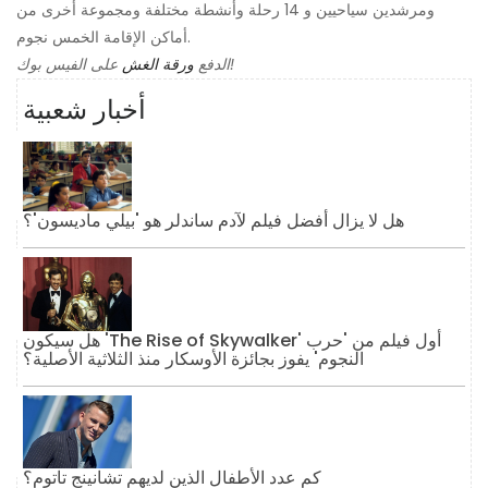
ومرشدين سياحيين و 14 رحلة وأنشطة مختلفة ومجموعة أخرى من
أماكن الإقامة الخمس نجوم.
على الفيس بوك!
الدفع
ورقة الغش
أخبار شعبية
هل لا يزال أفضل فيلم لآدم ساندلر هو 'بيلي ماديسون'؟
هل سيكون 'The Rise of Skywalker' أول فيلم من 'حرب
النجوم' يفوز بجائزة الأوسكار منذ الثلاثية الأصلية؟
كم عدد الأطفال الذين لديهم تشانينج تاتوم؟