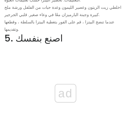
التعليمات: تحضير البيتزا حسب تعليمات العبوة.
اخلطي زيت الزيتون وعصير الليمون وعدة حبات من الفلفل ورشة ملح
كبيرة وجبنة البارميزان معًا في وعاء صغير. قلبي الجرجير.
عندما تنضج البيتزا ، قم على الفور بتغطية البيتزا بالسلطة ، وقطعها
وتقديمها.
5. اصنع بنفسك
ad