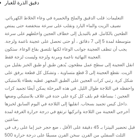
دقيق الذرة للغبار
التعليمات: قلب الدقيق والملح والخميرة في وعاء الخلاط الكهربائي.
نضيف الزيت والماء البارد ونقلب على سرعة منخفضة حتى يمتص
الطحين بالكامل. قم بالتبديل إلى خطاف العجين واخلطهم على سرعة
متوسطة لمدة 5 إلى 7 دقائق ، أو حتى تحصل على عجينة ناعمة ولزجة.
يجب أن تنظف العجينة جوانب الوعاء لكنها تلتصق بقاع الوعاء. ستكون
العجينة النهائية ناعمة ومرنة ولزجة وليست لزجة فقط.
انقل العجينة إلى سطح عمل مطحون. يُدهن طبق أو طبق الخبز بقليل من
الزيت. نقطع العجينة إلى 3 قطع متساوية ، وتشكل كل قطعة برفق على
شكل كرة. رتبي كرات العجين على الطبق المجهز. غطيه بغطاء بلاستيكي
واحفظه في الثلاجة طوال الليل. في هذه المرحلة يمكن أيضًا تجميد كرات
العجين ؛ ببساطة قم بلف كل كرة على حدة في غلاف بلاستيكي وضعها
داخل كيس تجميد بسحاب. انقليها إلى الثلاجة في اليوم السابق لخبزها.
أخرجي العجينة من الثلاجة واتركيها ترتفع في درجة حرارة الغرفة لمدة
ساعتين.
قبل تحضير البيتزا بـ 45 دقيقة على الأقل ، ضع حجر خبز إما على رف في
الثلث السفلي من الفرن. سخن الفرن مسبقًا على درجة حرارة 500