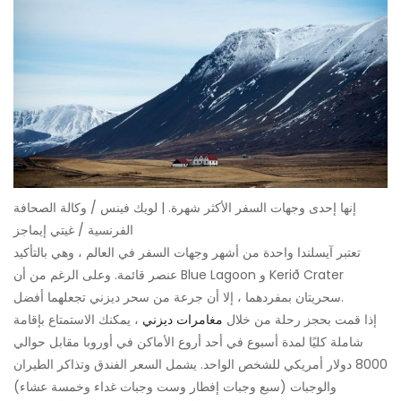
إنها إحدى وجهات السفر الأكثر شهرة. | لويك فينس / وكالة الصحافة
الفرنسية / غيتي إيماجز
تعتبر آيسلندا واحدة من أشهر وجهات السفر في العالم ، وهي بالتأكيد
عنصر قائمة. وعلى الرغم من أن Blue Lagoon و Kerið Crater
سحريتان بمفردهما ، إلا أن جرعة من سحر ديزني تجعلهما أفضل.
إذا قمت بحجز رحلة من خلال
مغامرات ديزني
، يمكنك الاستمتاع بإقامة
شاملة كليًا لمدة أسبوع في أحد أروع الأماكن في أوروبا مقابل حوالي
8000 دولار أمريكي للشخص الواحد. يشمل السعر الفندق وتذاكر الطيران
والوجبات (سبع وجبات إفطار وست وجبات غداء وخمسة عشاء)