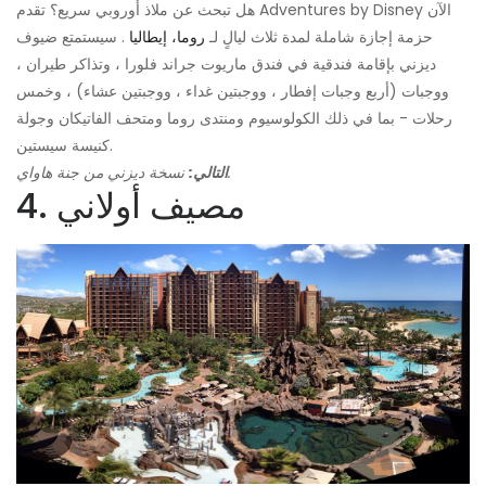
هل تبحث عن ملاذ أوروبي سريع؟ تقدم Adventures by Disney الآن
حزمة إجازة شاملة لمدة ثلاث ليالٍ لـ
روما، إيطاليا
. سيستمتع ضيوف
ديزني بإقامة فندقية في فندق ماريوت جراند فلورا ، وتذاكر طيران ،
ووجبات (أربع وجبات إفطار ، ووجبتين غداء ، ووجبتين عشاء) ، وخمس
رحلات - بما في ذلك الكولوسيوم ومنتدى روما ومتحف الفاتيكان وجولة
كنيسة سيستين.
نسخة ديزني من جنة هاواي.
التالي:
4. مصيف أولاني