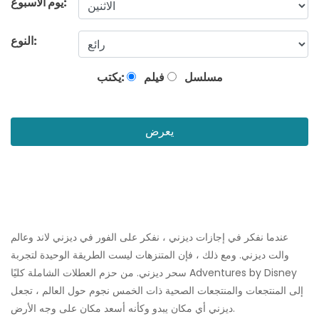
يوم الأسبوع:
النوع:
مسلسل
فيلم
يكتب:
يعرض
عندما نفكر في إجازات ديزني ، نفكر على الفور في ديزني لاند وعالم
والت ديزني. ومع ذلك ، فإن المتنزهات ليست الطريقة الوحيدة لتجربة
سحر ديزني. من حزم العطلات الشاملة كليًا Adventures by Disney
إلى المنتجعات والمنتجعات الصحية ذات الخمس نجوم حول العالم ، تجعل
ديزني أي مكان يبدو وكأنه أسعد مكان على وجه الأرض.