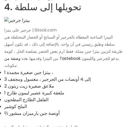
4. تحويلها إلى سلطة
جرجير على بيتزا | iStock.com
البيتزا الساخنة المغطاة بالجرجير أو السبانخ أو الخضار المختلطة هي
سلطة وطبق رئيسي في آن واحد. بالإضافة إلى ذلك ، قد تكون أسهل
طريقة لتزيين بيتزا جبن مملة. فقط ارمِ بعض الخضر بصلصة الخل ، كومة
يدعو للجرجير والليمون.
وصفة من Tastebook
من البيتزا وقدميها. هذه
مكونات:
1 بيتزا جبن صغيرة مجمدة ،
3 إلى 4 أونصات من الجرجير ، مغسول ومجفف
2 ملاعق صغيرة زيت زيتون
1 ملعقة كبيرة عصير ليمون طازج
الفلفل الطازج المطحون
الملح كوشير
⅔ أونصة جبن بارميزان مبشور