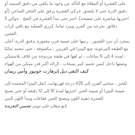
على القشرة أو المقلاة مع التأكد من وجود ما يكفي من دقيق السميد أو
دقيق الذرة حتى لا يلتصق. حركي القشرة برفق على الحجر الساخن (أو
اخبزيها مباشرة على صفيحة). اخبز حتى تبدأ القشرة في النفخ ، حوالي 3
دقائق. نخرجه من الفرن ويبرد تماما. كرري العملية مع باقي كرات
العجين.
بمجرد أن تبرد القشور ، رتبيها على صينية فرن مغمورة بدقيق الذرة. أعلى
مع الطبقة المرغوبة. ضع البيتزا في الفريزر ، مكشوفة ، حتى تتجمد تمامًا
، لمدة 4 إلى 6 ساعات ، ثم لفها في طبقة مزدوجة من غلاف بلاستيكي
وضعها داخل كيس تجميد كبير بسحاب ، لإزالة أكبر قدر ممكن من الهواء.
كيف التقى ديل إنرهارت جونيور وآمي ريمان
للخبز ، سخني الفرن إلى 425 درجة فهرنهايت. انقل البيتزا المجمدة إلى
صينية البيتزا أو صينية الخبز. اخبزيها لمدة 10 إلى 12 دقيقة أو حتى تصبح
القشرة ذهبية اللون ويصبح الجبن فقاعات ويبدأ اللون البني.
تابع ميغان على تويتر
تضمين التغريدة