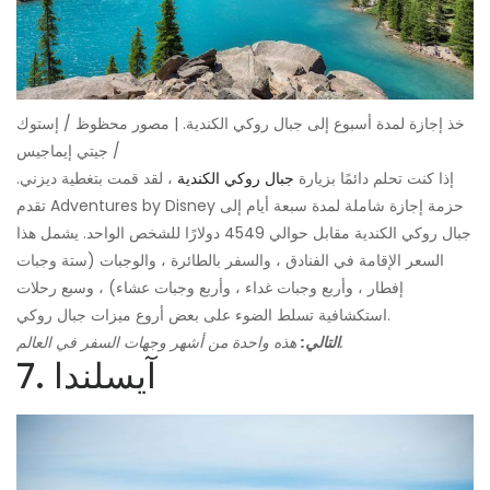
خذ إجازة لمدة أسبوع إلى جبال روكي الكندية. | مصور محظوظ / إستوك
/ جيتي إيماجيس
إذا كنت تحلم دائمًا بزيارة
جبال روكي الكندية
، لقد قمت بتغطية ديزني.
تقدم Adventures by Disney حزمة إجازة شاملة لمدة سبعة أيام إلى
جبال روكي الكندية مقابل حوالي 4549 دولارًا للشخص الواحد. يشمل هذا
السعر الإقامة في الفنادق ، والسفر بالطائرة ، والوجبات (ستة وجبات
إفطار ، وأربع وجبات غداء ، وأربع وجبات عشاء) ، وسبع رحلات
استكشافية تسلط الضوء على بعض أروع ميزات جبال روكي.
هذه واحدة من أشهر وجهات السفر في العالم.
التالي:
7. آيسلندا