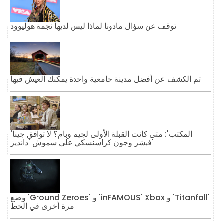
توقف عن سؤال مادونا لماذا ليس لديها نجمة هوليوود
تم الكشف عن أفضل مدينة جامعية واحدة يمكنك العيش فيها
'المكتب': متى كانت القبلة الأولى لجيم وبام؟ لا توافق جينا
فيشر وجون كراسنسكي على سموش 'دانديز'
وضع 'Ground Zeroes' و 'inFAMOUS' Xbox و 'Titanfall'
مرة أخرى في الخط