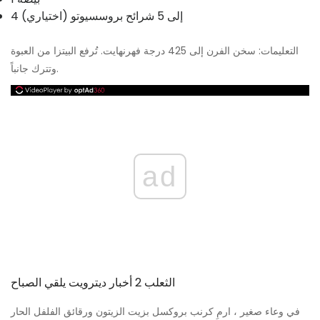
4 إلى 5 شرائح بروسسيوتو (اختياري)
التعليمات: سخن الفرن إلى 425 درجة فهرنهايت. تُرفع البيتزا من العبوة
وتترك جانباً.
ad
الثعلب 2 أخبار ديترويت يلقي الصباح
في وعاء صغير ، ارمِ كرنب بروكسل بزيت الزيتون ورقائق الفلفل الحار