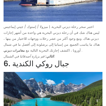
اختبر سحر رحلة ديزني البحرية. | ميزولا / إستوك / جيتي إيماجيس
ليس هناك شك في أن رحلة ديزني البحرية هي واحدة من أشهر إجازات
ديزني هناك. ومع وجود أكثر من عشر رحلات ووجهات للاختيار من بينها ،
هناك ما يناسب الجميع. من إسبانيا إلى برشلونة إلى أفضل ما في شمال
.
أوروبا ، اكتشف إجازتك البحرية التالية مع
مغامرات ديزني
قم بزيارة أصدقائنا في الشمال.
التالي:
6. جبال روكي الكندية