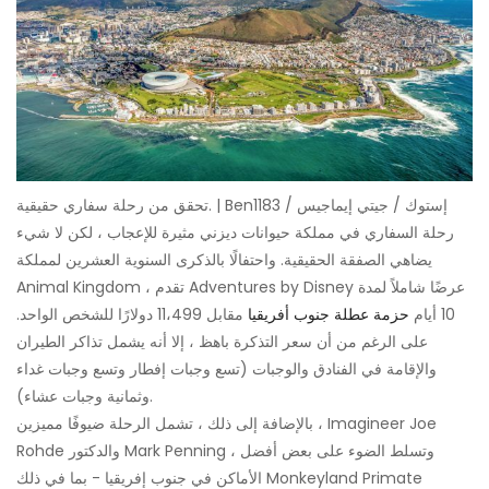
تحقق من رحلة سفاري حقيقية. | Ben1183 / إستوك / جيتي إيماجيس
رحلة السفاري في مملكة حيوانات ديزني مثيرة للإعجاب ، لكن لا شيء
يضاهي الصفقة الحقيقية. واحتفالًا بالذكرى السنوية العشرين لمملكة
Animal Kingdom ، تقدم Adventures by Disney عرضًا شاملاً لمدة
10 أيام
حزمة عطلة جنوب أفريقيا
مقابل 11،499 دولارًا للشخص الواحد.
على الرغم من أن سعر التذكرة باهظ ، إلا أنه يشمل تذاكر الطيران
والإقامة في الفنادق والوجبات (تسع وجبات إفطار وتسع وجبات غداء
وثمانية وجبات عشاء).
بالإضافة إلى ذلك ، تشمل الرحلة ضيوفًا مميزين ، Imagineer Joe
Rohde والدكتور Mark Penning ، وتسلط الضوء على بعض أفضل
الأماكن في جنوب إفريقيا - بما في ذلك Monkeyland Primate