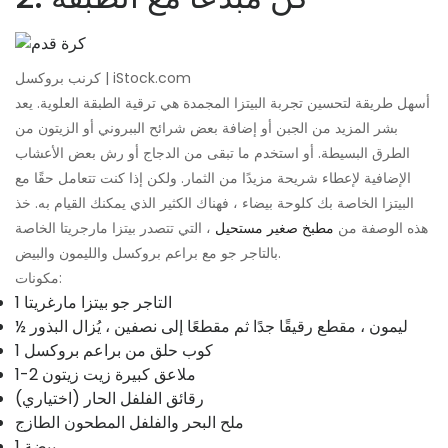
كرنب بروكسل | iStock.com
أسهل طريقة لتحسين تجربة البيتزا المجمدة هي ترقية الطبقة العلوية. يعد
بشر المزيد من الجبن أو إضافة بعض شرائح الببروني أو الزيتون من
الطرق البسيطة. أو استخدم ما تبقى من الدجاج أو رش بعض الأعشاب
الإضافية لإعطاء شريحة مزيدًا من الثمار. ولكن إذا كنت تتعامل حقًا مع
البيتزا الخاصة بك كلوحة بيضاء ، فهناك الكثير الذي يمكنك القيام به. خذ
هذه الوصفة من
مطبخ صغير مستحيل
، التي تتصدر بيتزا مارجريتا الخاصة
بالتاجر جو مع براعم بروكسل والليمون والبيض.
مكونات:
1 التاجر جو بيتزا مارغريتا
½ ليمون ، مقطع رقيقًا جدًا ثم مقطعًا إلى نصفين ، يُزال البذور
1 كوب حلق من براعم بروكسل
1-2 ملاعق كبيرة زيت زيتون
رقائق الفلفل الحار (اختياري)
ملح البحر والفلفل المطحون الطازج
1 بيضة