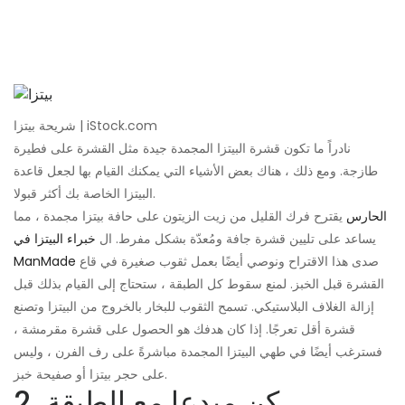
شريحة بيتزا | iStock.com
نادراً ما تكون قشرة البيتزا المجمدة جيدة مثل القشرة على فطيرة
طازجة. ومع ذلك ، هناك بعض الأشياء التي يمكنك القيام بها لجعل قاعدة
البيتزا الخاصة بك أكثر قبولا.
الحارس
يقترح فرك القليل من زيت الزيتون على حافة بيتزا مجمدة ، مما
يساعد على تليين قشرة جافة ومُعدّة بشكل مفرط. ال
خبراء البيتزا في
صدى هذا الاقتراح ونوصي أيضًا بعمل ثقوب صغيرة في قاع
ManMade
القشرة قبل الخبز. لمنع سقوط كل الطبقة ، ستحتاج إلى القيام بذلك قبل
إزالة الغلاف البلاستيكي. تسمح الثقوب للبخار بالخروج من البيتزا وتصنع
قشرة أقل تعرجًا. إذا كان هدفك هو الحصول على قشرة مقرمشة ،
فسترغب أيضًا في طهي البيتزا المجمدة مباشرةً على رف الفرن ، وليس
على حجر بيتزا أو صفيحة خبز.
2. كن مبدعا مع الطبقة