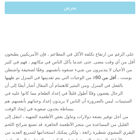
يعرض
على الرغم من ارتفاع تكلفة الأكل في المطاعم ، فإن الأمريكيين يطبخون
أقل من أي وقت مضى. حتى عندما يأكل الناس في مكانهم ، فهم في كثير
من الأحيان لا يتذمرون من شيء صنعوه بأنفسهم. وفقًا لصحيفة واشنطن
بوست ،
أقل من 60٪
من الوجبات التي يتم تقديمها في المنزل تم طهيها
بالفعل في المنزل. ومن المثير للاهتمام أن المقال أشار أيضًا إلى أن
الرجال يقضون وقتًا أطول قليلاً في إعداد الطعام مما كانوا عليه في
الستينيات. ليس بالضرورة أن الناس لا يريدون إعداد وجباتهم بأنفسهم. هم
ببساطة يجدون صعوبة في إيجاد الوقت.
من أجل توفير بضعة دولارات وتناول بعض الأطعمة الشهية ، انتقل إلى
القليل من المساعدة من متجر الأطعمة الجاهزة. قد تصنع شرائح اللحم
البقري المشوي شطيرة رائعة ، ولكن يمكنك استخدامها لتسريع العديد من