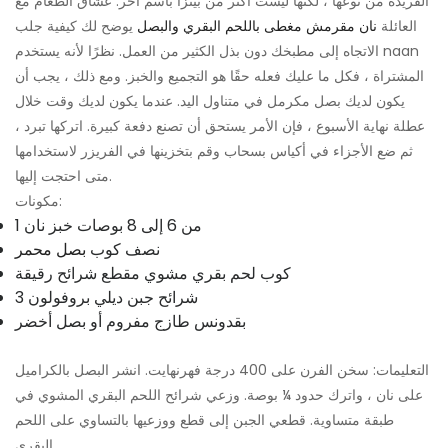
الفريدة من نوعها ، لكنها ليست أكثر من بيتزا باسم آخر. عشاق الطعام مع
العائلة
نان مقرمش مغطى باللحم البقري والبصل
يوضح لك كيفية جلب
الاتجاه إلى مطبخك دون بذل الكثير من العمل. نظرًا لأنه يستخدم naan
المشتراة ، فكل ما عليك فعله حقًا هو التجميع والخبز. ومع ذلك ، يجب أن
يكون لديك بصل مكرمل في متناول اليد. عندما يكون لديك وقت خلال
عطلة نهاية الأسبوع ، فإن الأمر يستحق أن تصنع دفعة كبيرة. اتركها تبرد ،
ثم ضع الأجزاء في أكياس بسحاب وقم بتخزينها في الفريزر لاستخدامها
متى احتجت إليها.
مكونات:
1 من 6 إلى 8 بوصات خبز نان
نصف كوب
بصل محمر
كوب لحم بقري مشوي مقطع شرائح رقيقة
3 شرائح جبن ديلي بروفولون
بقدونس طازج مفروم أو بصل أخضر
التعليمات: سخن الفرن على 400 درجة فهرنهايت. انشر البصل بالكراميل
على نان ، واترك حدود ¼ بوصة. وزعي شرائح اللحم البقري المشوي في
طبقة متساوية. قطعي الجبن إلى قطع ووزعيها بالتساوي على اللحم
البقري.