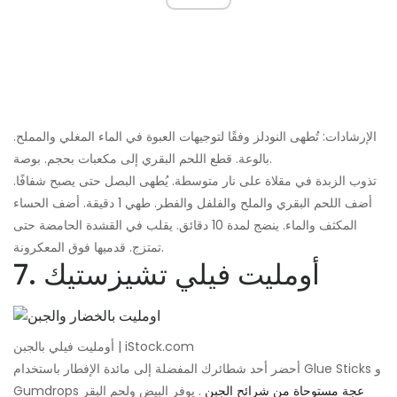
الإرشادات: تُطهى النودلز وفقًا لتوجيهات العبوة في الماء المغلي والمملح.
بالوعة. قطع اللحم البقري إلى مكعبات بحجم. بوصة.
تذوب الزبدة في مقلاة على نار متوسطة. يُطهى البصل حتى يصبح شفافًا.
أضف اللحم البقري والملح والفلفل والفطر. طهي 1 دقيقة. أضف الحساء
المكثف والماء. ينضج لمدة 10 دقائق. يقلب في القشدة الحامضة حتى
تمتزج. قدميها فوق المعكرونة.
7. أومليت فيلي تشيزستيك
أومليت فيلي بالجبن | iStock.com
أحضر أحد شطائرك المفضلة إلى مائدة الإفطار باستخدام Glue Sticks و
عجة مستوحاة من شرائح الجبن
. يوفر البيض ولحم البقر
Gumdrops