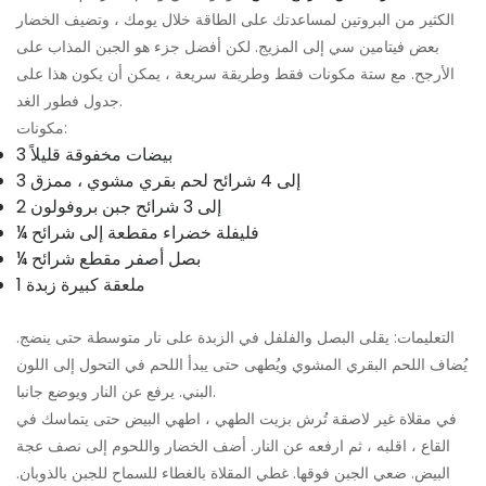
الكثير من البروتين لمساعدتك على الطاقة خلال يومك ، وتضيف الخضار
بعض فيتامين سي إلى المزيج. لكن أفضل جزء هو الجبن المذاب على
الأرجح. مع ستة مكونات فقط وطريقة سريعة ، يمكن أن يكون هذا على
جدول فطور الغد.
مكونات:
3 بيضات مخفوقة قليلاً
3 إلى 4 شرائح لحم بقري مشوي ، ممزق
2 إلى 3 شرائح جبن بروفولون
¼ فليفلة خضراء مقطعة إلى شرائح
¼ بصل أصفر مقطع شرائح
1 ملعقة كبيرة زبدة
التعليمات: يقلى البصل والفلفل في الزبدة على نار متوسطة حتى ينضج.
يُضاف اللحم البقري المشوي ويُطهى حتى يبدأ اللحم في التحول إلى اللون
البني. يرفع عن النار ويوضع جانبا.
في مقلاة غير لاصقة تُرش بزيت الطهي ، اطهي البيض حتى يتماسك في
القاع ، اقلبه ، ثم ارفعه عن النار. أضف الخضار واللحوم إلى نصف عجة
البيض. ضعي الجبن فوقها. غطي المقلاة بالغطاء للسماح للجبن بالذوبان.