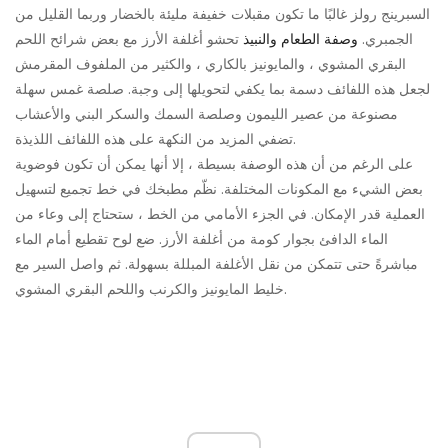
السبرينج رولز غالبًا ما تكون مقبلات خفيفة مليئة بالخضار وربما القليل من
الجمبري.
وصفة الطعام والنبيذ
تحشو أغلفة الأرز مع بعض شرائح اللحم
البقري المشوي ، والمايونيز بالكاري ، والكثير من الملفوف المقرمش
لجعل هذه اللفائف دسمة بما يكفي لتحويلها إلى وجبة. صلصة غمس سهلة
مصنوعة من عصير الليمون وصلصة السمك والسكر البني والأعشاب
تضفي المزيد من النكهة على هذه اللفائف اللذيذة.
على الرغم من أن هذه الوصفة بسيطة ، إلا أنها يمكن أن تكون فوضوية
بعض الشيء مع المكونات المختلفة. نظّم مطبخك في خط تجميع لتسهيل
العملية قدر الإمكان. في الجزء الأمامي من الخط ، ستحتاج إلى وعاء من
الماء الدافئ بجوار كومة من أغلفة الأرز. ضع لوح تقطيع أمام الماء
مباشرةً حتى تتمكن من نقل الأغلفة المبللة بسهولة. ثم واصل السير مع
خليط المايونيز والكرنب واللحم البقري المشوي.