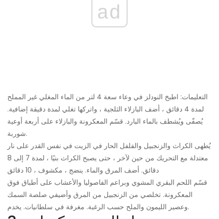
ad
التعليمات: اطبخ النودلز في وعاء سعة 4 لتر من الماء المغلي غير المملح
لمدة 4 دقائق ، أضف البازلاء الثلجية ، واتركها تغلي لمدة دقيقة إضافية.
يُصفّى ويُشطف بالماء البارد. قسّم المعكرونة والبازلاء على أربعة أوعية
شوربة.
يُطهى الكراث والزنجبيل والفلفل الحار في الزيت في نفس القدر على نار
معتدلة مع التحريك من حين لآخر ، حتى يصبح الكراث بنيًا ، لمدة 7 إلى 8
دقائق. أضف المرق والماء. ينضج ، مكشوف ، 10 دقائق
قسّم اللحم البقري المشوي وبراعم الفاصوليا والأعشاب على أطباق فوق
المعكرونة. تخلصي من الزنجبيل من المرق وأضيفي صلصة السمك
وعصير الليمون والملح حسب الرغبة. مغرفة في سلطانيات. يخدم.