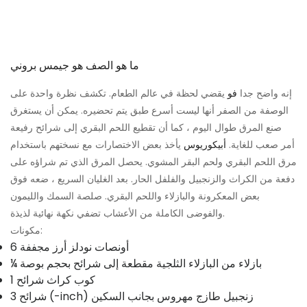
ما هو الصف هو جيمس بروني
إنه واضح جدا
فو
يقضي لحظة في عالم الطعام. تكشف نظرة واحدة على
الوصفة من الصفر أنها ليست أسرع طبق يتم تحضيره. يمكن أن يستغرق
صنع المرق طوال اليوم ، كما أن تقطيع اللحم البقري إلى شرائح رفيعة
أمر صعب للغاية.
أبيكوريوس
يأخذ بعض الاختصارات مع نسختهم باستخدام
مرق اللحم البقري ولحم البقر المشوي. يحصل المرق الذي تم شراؤه على
دفعة من الكراث والزنجبيل والفلفل الحار. بعد الغليان السريع ، ضعه فوق
بعض المعكرونة والبازلاء واللحم البقري. صلصة السمك والليمون
والفوضى الكاملة من الأعشاب تضفي نكهة نهائية لذيذة.
مكونات:
6 أونصات نودلز أرز مجففة
¼ بازلاء من البازلاء الثلجية مقطعة إلى شرائح بحجم بوصة
1 كوب كراث شرائح
3 شرائح (-inch) زنجبيل طازج مهروس بجانب السكين