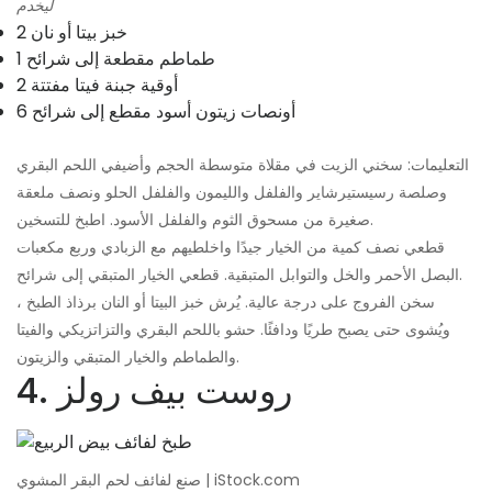
ليخدم
2 خبز بيتا أو نان
1 طماطم مقطعة إلى شرائح
2 أوقية جبنة فيتا مفتتة
6 أونصات زيتون أسود مقطع إلى شرائح
التعليمات: سخني الزيت في مقلاة متوسطة الحجم وأضيفي اللحم البقري
وصلصة رسيستيرشاير والفلفل والليمون والفلفل الحلو ونصف ملعقة
صغيرة من مسحوق الثوم والفلفل الأسود. اطبخ للتسخين.
قطعي نصف كمية من الخيار جيدًا واخلطيهم مع الزبادي وربع مكعبات
البصل الأحمر والخل والتوابل المتبقية. قطعي الخيار المتبقي إلى شرائح.
سخن الفروج على درجة عالية. يُرش خبز البيتا أو النان برذاذ الطبخ ،
ويُشوى حتى يصبح طريًا ودافئًا. حشو باللحم البقري والتزاتزيكي والفيتا
والطماطم والخيار المتبقي والزيتون.
4. روست بيف رولز
صنع لفائف لحم البقر المشوي | iStock.com