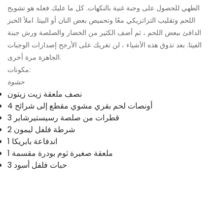
الطهي للحصول على وجبة غنية بالنكهات. كل ما عليك فعله هو تشويح
اللحم وتقليب التزاتزيكي معًا وتحميص بعض النان أو البيتا. املأ الخبز
الدافئ ببعض اللحم ، ثم أضف الكثير من الخضار والصلصة ورش جبنة
الفيتا. بعد تذوق هذه الأشياء ، لن تغريك على الأرجح إصدارات الوجبات
الجاهزة مرة أخرى.
مكونات:
حشوة
نصف ملعقة زيت زيتون
4 أونصات لحم بقري مشوي مقطع إلى شرائح
3 قطرات من صلصة رسيستيرشاير
2 شرطة فلفل ليمون
1 اندفاعة بابريكا
1 ملعقة صغيرة ثوم بودرة مقسمة
3 حبات فلفل أسود