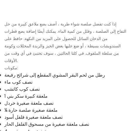
إذا كنت تفضل صلصة شواء طرية ، أضف بضع ملاعق كبيرة من خل
التفاح إلى الصلصة ، وقلل من كمية الماء. يمكنك أيضًا إضافة بضع قطرات
من الدخان السائل للحصول على المزيد من النكهة. حافظ على
السندويشات بسيطة ، أو ضع عليها بعض الخبز والزبدة المخللات وكومة
من سلطة الملفوف. في كلتا الحالتين ، سوف تختبئ في أي وقت من
الأوقات.
مكونات:
رطل من لحم البقر المشوي المقطع إلى شرائح رفيعة
نصف كوب ماء
نصف كوب كاتشب
1 ملعقة كبيرة سكر بني
نصف ملعقة صغيرة خردل
¼ ملعقة صغيرة صلصة حارة
نصف ملعقة صغيرة فلفل أسود
نصف ملعقة صغيرة من مسحوق الفلفل الحار