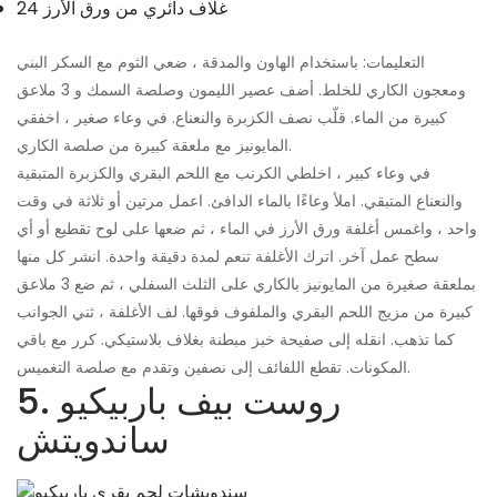
24 غلاف دائري من ورق الأرز
التعليمات: باستخدام الهاون والمدقة ، ضعي الثوم مع السكر البني
ومعجون الكاري للخلط. أضف عصير الليمون وصلصة السمك و 3 ملاعق
كبيرة من الماء. قلّب نصف الكزبرة والنعناع. في وعاء صغير ، اخفقي
المايونيز مع ملعقة كبيرة من صلصة الكاري.
في وعاء كبير ، اخلطي الكرنب مع اللحم البقري والكزبرة المتبقية
والنعناع المتبقي. املأ وعاءًا بالماء الدافئ. اعمل مرتين أو ثلاثة في وقت
واحد ، واغمس أغلفة ورق الأرز في الماء ، ثم ضعها على لوح تقطيع أو أي
سطح عمل آخر. اترك الأغلفة تنعم لمدة دقيقة واحدة. انشر كل منها
بملعقة صغيرة من المايونيز بالكاري على الثلث السفلي ، ثم ضع 3 ملاعق
كبيرة من مزيج اللحم البقري والملفوف فوقها. لف الأغلفة ، ثني الجوانب
كما تذهب. انقله إلى صفيحة خبز مبطنة بغلاف بلاستيكي. كرر مع باقي
المكونات. تقطع اللفائف إلى نصفين وتقدم مع صلصة التغميس.
5. روست بيف باربيكيو
ساندويتش