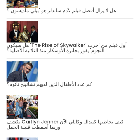
هل لا يزال أفضل فيلم لآدم ساندلر هو 'بيلي ماديسون'؟
هل سيكون 'The Rise of Skywalker' أول فيلم من 'حرب
النجوم' يفوز بجائزة الأوسكار منذ الثلاثية الأصلية؟
كم عدد الأطفال الذين لديهم تشانينج تاتوم؟
تكشف Caitlyn Jenner كيف تخاطبها كيندال وكايلي الآن
وربما أسقطت قنبلة الحمل