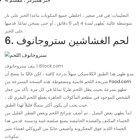
4 خبز همبرغر ، مقسم
التعليمات: في قدر صغير ، اخلطي جميع المكونات ماعدا الخبز على نار
متوسطة عالية. يُطهى لمدة 4 إلى 6 دقائق ، أو حتى يسخن تمامًا. قدميها
على الخبز.
6. لحم الغشاشين ستروجانوف
بيف ستروجانوف | iStock.com
يبدو طهي هذا الطبق الكلاسيكي سهلاً بدرجة كافية ، لكن غالبًا ما يتضح أن
Food.com
شريحة اللحم قاسية ومضغوطة. هذه النسخة المسرعة من
تطهو بسرعة بحيث يظل اللحم طريًا تمامًا في كل مرة. تأكد من جعل
الشخص الموجود في مطعم المأكولات الجاهزة يقطع اللحم البقري لك ،
حيث يجب أن يكون أكثر سمكًا قليلاً لهذا الطبق.
ابدأ بطهي بعض البصل ، ثم أضف شرائح اللحم وبعض الفطر. القليل من
الحساء المكثف والقشدة الحامضة يصنع صلصة غنية ودسمة. قدمي هذا
الحساء اللذيذ فوق المعكرونة وأضيفي جانبًا من البروكلي لعشاء مثير.
مكونات: