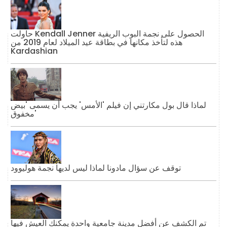
حاولت Kendall Jenner الحصول على نجمة البوب ​​الريفية
هذه لتأخذ مكانها في بطاقة عيد الميلاد لعام 2019 من
Kardashian
لماذا قال بول مكارتني إن فيلم 'الأمس' يجب أن يسمى 'بيض
مخفوق'
توقف عن سؤال مادونا لماذا ليس لديها نجمة هوليوود
تم الكشف عن أفضل مدينة جامعية واحدة يمكنك العيش فيها