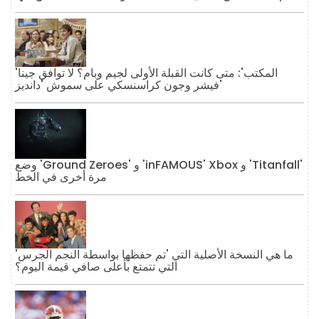
'المكتب': متى كانت القبلة الأولى لجيم وبام؟ لا توافق جينا
فيشر وجون كراسنسكي على سموش 'دانديز'
وضع 'Ground Zeroes' و 'inFAMOUS' Xbox و 'Titanfall'
مرة أخرى في الخط
ما هي النسخة الأصلية التي 'تم حفظها بواسطة النجم الجرس'
التي تتمتع بأعلى صافي قيمة اليوم؟