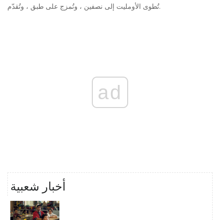
تُطوى الأومليت إلى نصفين ، وتُمزج على طبق ، وتُقدّم.
ad
أخبار شعبية