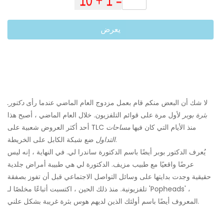
يعرض
لا شك أن البعض منكم قام بعمل مزدوج العام الماضي عندما رأى
دكتور.
بثرة بوبر
لأول مرة على قوائم التلفزيون. خلال العام الماضي ، أصبح هذا
أحد أكثر العروض شعبية على TLC منذ الأيام التي كان فيها
مساحات
ضع شبكة الكابل على الخريطة.
التداول
يُعرف الدكتور بوبر أيضًا باسم الدكتورة ساندرا لي. في النهاية ، إنه ليس
عرضًا واقعيًا مع طبيب مزيف. الدكتورة لي هي طبيبة أمراض جلدية
حقيقية وجدت بدايتها على وسائل التواصل الاجتماعي قبل أن تفوز بصفقة
تلفزيونية. منذ ذلك الحين ، اكتسبت أتباعًا مخلصًا لـ 'Popheads' ،
المعروف أيضًا باسم أولئك الذين لديهم هوس بثرة غريبة بشكل علني.