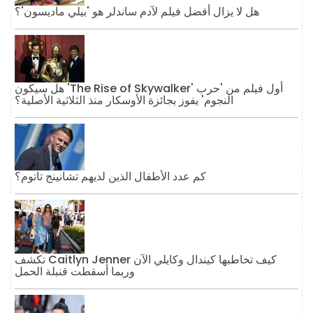
هل لا يزال أفضل فيلم لآدم ساندلر هو 'بيلي ماديسون'؟
هل سيكون 'The Rise of Skywalker' أول فيلم من 'حرب
النجوم' يفوز بجائزة الأوسكار منذ الثلاثية الأصلية؟
كم عدد الأطفال الذين لديهم تشانينج تاتوم؟
تكشف Caitlyn Jenner كيف تخاطبها كيندال وكايلي الآن
وربما أسقطت قنبلة الحمل