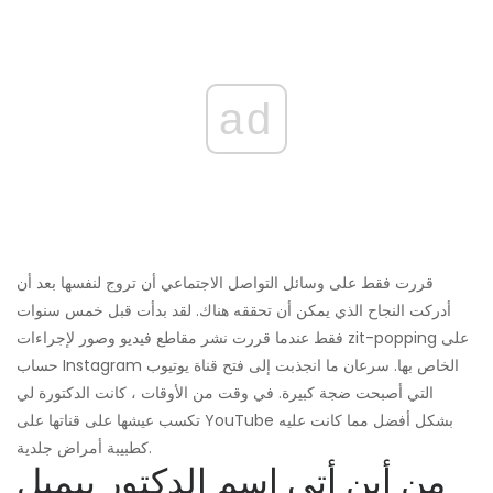
ad
قررت فقط على وسائل التواصل الاجتماعي أن تروج لنفسها بعد أن
أدركت النجاح الذي يمكن أن تحققه هناك. لقد بدأت قبل خمس سنوات
فقط عندما قررت نشر مقاطع فيديو وصور لإجراءات zit-popping على
حساب Instagram الخاص بها. سرعان ما انجذبت إلى فتح قناة يوتيوب
التي أصبحت ضجة كبيرة. في وقت من الأوقات ، كانت الدكتورة لي
تكسب عيشها على قناتها على YouTube بشكل أفضل مما كانت عليه
كطبيبة أمراض جلدية.
من أين أتى اسم الدكتور بيمبل