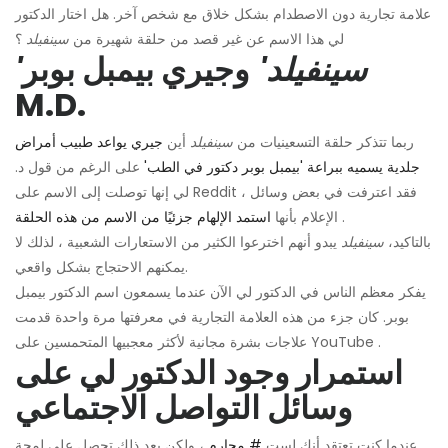
علامة تجارية دون الاصطدام بشكل خلاق مع شخص آخر. هل اختار الدكتور
لي هذا الاسم عن غير قصد من حلقة شهيرة من
سينفيلد
؟
'سينفيلد'
وجيري بيمبل بوبر
M.D.
ربما تتذكر حلقة التسعينيات من
سينفيلد
أين
جيري يواعد طبيب أمراض
جلدية يسميه ببراعة 'بيمبل بوبر دكتور في الطب'
على الرغم من قول د.
لي إنها توصلت إلى الاسم على Reddit ، فقد اعترفت في بعض وسائل
.
الإعلام بأنها
استمد الإلهام جزئيًا من الاسم من هذه الحلقة
بالتاكيد،
سينفيلد
يبدو أنهم اخترعوا الكثير من الاستعارات الشعبية ، لذلك لا
يمكنهم الاحتجاج بشكل واقعي.
يفكر معظم الناس في الدكتور لي الآن عندما يسمعون اسم الدكتور بيمبل
بوبر. كان جزء من هذه العلامة التجارية في معرفتها مرة واحدة قدمت
علاجات بشرة مجانية لأكثر معجبيها المتحمسين على YouTube .
استمرار وجود الدكتور لي على
وسائل التواصل الاجتماعي
عندما كنت تعتقد أنك لست
# محارم
، ولكن بعد ذلك تحصل على لمحة