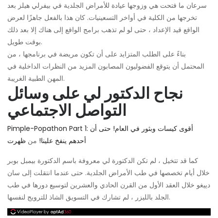
سرعان ما فتحت هي وزوجها عيادة للأمراض الجلدية في بيفرلي هيلز بعد
تخرجها من الكلية في أواخر التسعينيات. كان هذا بالفعل جاهزًا لعرض
الواقع قيد الإعداد ، حتى لو لم تذهب برامج الواقع إلى هناك إلا بعد ذلك
بوقت طويل.
بناءً على الطلب المتزايد على أن تكون مريضة في برنامجها ، من
المحتمل أن يتوقع الفضوليون المصابون المزيد من النظرات الداخلية في
المهن الطبية الغريبة.
نجاح الدكتور لي على وسائل
التواصل الاجتماعي
Pimple-Popathon Part 1: أقوى كيسات وبثور في العام! حتى أن
أحدهم ينفخ علينا!
من
ظهرت
كما قد تتخيل ، لم تكن الدكتورة لي معروفة باسم الدكتورة بيمبل بوبر
خلال أيام تخصصها في طب الأمراض الجلدية. حتى عندما انتقلت إلى سان
دييغو خلال العقد الأول من القرن الحادي والعشرين لتوسيع دورها في طب
الجلد بالليزر ، لم تشارك في التسويق الشاذ للترويج لنفسها.