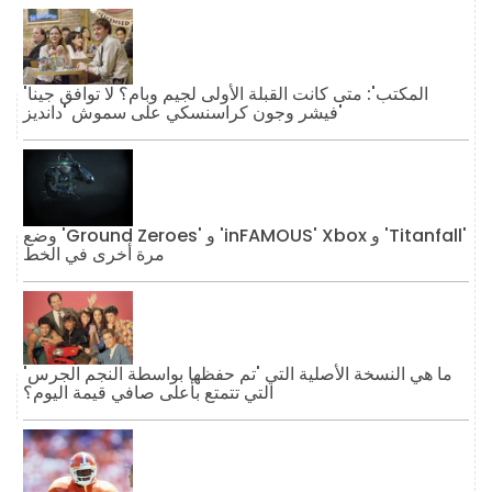
'المكتب': متى كانت القبلة الأولى لجيم وبام؟ لا توافق جينا
فيشر وجون كراسنسكي على سموش 'دانديز'
وضع 'Ground Zeroes' و 'inFAMOUS' Xbox و 'Titanfall'
مرة أخرى في الخط
ما هي النسخة الأصلية التي 'تم حفظها بواسطة النجم الجرس'
التي تتمتع بأعلى صافي قيمة اليوم؟