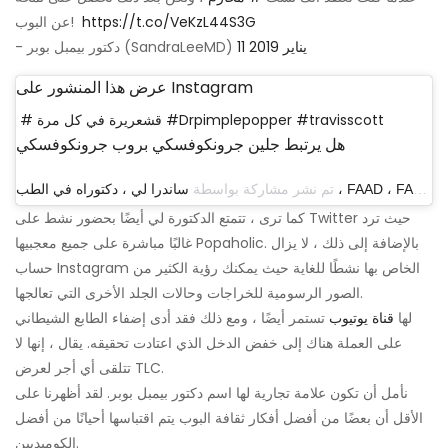
https://t.co/VeKzL44S3G
عن البوب! ‍
11 يناير 2019
- دكتور بيمبل بوبر (SandraLeeMD)
عرض هذا المنشور على Instagram
# قشعريرة في كل مرة #Drpimplepopper #travisscott
هل يرتبط جلين جرونكوفسكي بروب جرونكوفسكي
ساندرا لي ، دكتوراه في الطب ، FAAD ، FAACS
تم نشر مشاركة بواسطة
كما ترى ، تتمتع الدكتورة لي أيضًا بحضور نشط على Twitter حيث ترد
غالبًا مباشرة على جميع معجبيها Popaholic. بالإضافة إلى ذلك ، لا يزال
حساب Instagram الخاص بها نشطًا للغاية حيث يمكنك رؤية الكثير من
الصور الرسومية للخراجات وحالات الجلد الأخرى التي تعالجها.
لها
قناة يوتيوب
تستمر أيضًا ، ومع ذلك فقد أدى إضفاء الطابع الشيطاني
على العملة هناك إلى خفض الدخل الذي اعتادت تحقيقه. يقال ، إنها لا
تتلقى أي أجر لعرض TLC.
نأمل أن تكون علامة تجارية لها اسم دكتور بيمبل بوبر. لقد أظهرنا على
الأقل أن بعضًا من أفضل أفكار ثقافة البوب ​​يتم اقتباسها أحيانًا من أفضل
الكوميديين.