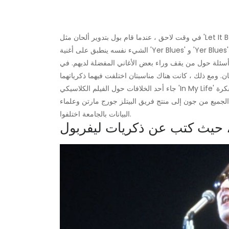
في وقت لاحق ، عندما قام بول بتدوير ألحان مثل 'Let It Be' و 'Hey Jude' ، لا يمكنك أن تخطئ في الأمر مع أي شخص غيره.
لى أسئلة حول من يقف وراء بعض الأغاني المفضلة لديهم. في
فكرة
لجميع من جون إلى منتج فريق البيتلز جورج مارتن وعلماء
البيانات بالجامعة اختلفوا.