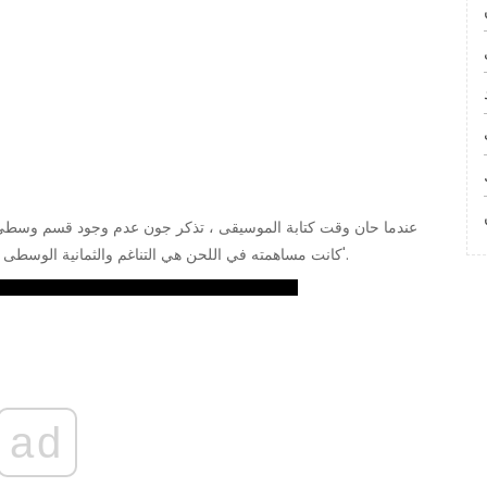
عندما حان وقت كتابة الموسيقى ، تذكر جون عدم وجود قسم وسطى. 
'كانت مساهمته في اللحن هي التناغم والثمانية الوسطى نفسها'. لم يكن لدى جورج مارتن أي شكوك حيال ذلك أيضًا.
ad