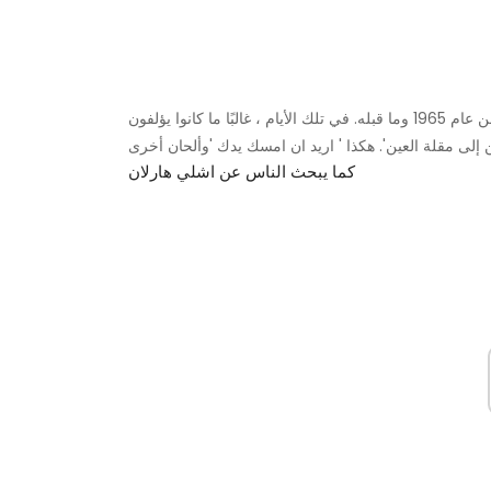
من الصعب محاولة معرفة من كتب ماذا في أغنية لينون مكارتني من عام 1965 وما قبله. في تلك الأيام ، غالبًا ما كانوا يؤلفون
كما يبحث الناس عن اشلي هارلان