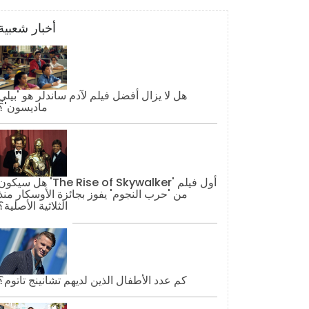
أخبار شعبية
هل لا يزال أفضل فيلم لآدم ساندلر هو 'بيلي
ماديسون'؟
هل سيكون 'The Rise of Skywalker' أول فيل
من 'حرب النجوم' يفوز بجائزة الأوسكار منذ
الثلاثية الأصلية؟
كم عدد الأطفال الذين لديهم تشانينج تاتوم؟