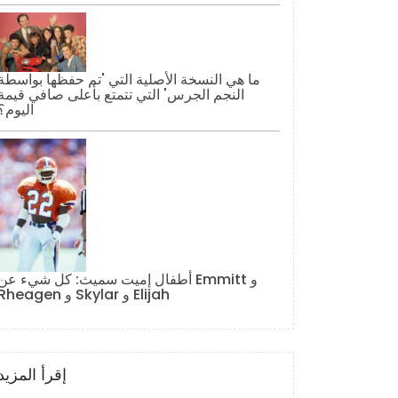
ما هي النسخة الأصلية التي 'تم حفظها بواسطة
النجم الجرس' التي تتمتع بأعلى صافي قيمة
اليوم؟
أطفال إميت سميث: كل شيء عن Emmitt و
Rheagen و Skylar و Elijah
إقرأ المزيد