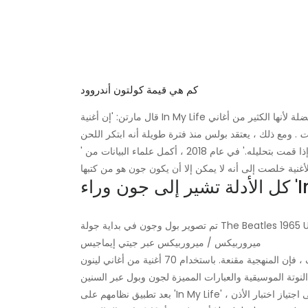
كم هي قيمة كولتون أندروود
قال مارتن: 'إن أغنية In My Life هي واحدة من أغنياتي المفضلة لأنها الكثير من أغاني John - أغنية رائعة ومثل هذه الأغنية
ت
قال بول. 'وفي الواقع يبدو الأمر مثلي جدًا ، إذا قمت بتحليله.' في عام 2018 ، أكمل علماء البيانات من
'
In My'.
تم تصوير بول وجون في بداية جولة The Beatles 1965 UK Tour ، في تاريخ إصدار 'Rubber Soul'. | ديلي ريكورد /
ميروربيكس / ميروربيكس عبر جيتي إيماجيس
بينما يبدو من السخف بعض الشيء استخدام علم البيانات لتحديد التأليف ، فإن المنهجية مقنعة. باستخدام 70 أغنية من أغاني لينون
جتياز اختبار الأذن