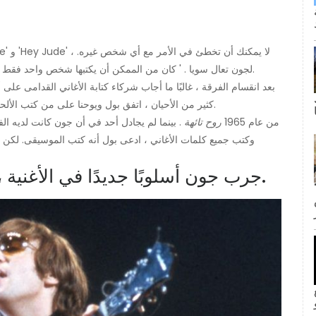
الشيء نفسه ينطبق على أغنية 'Yer Blues' و 'Yer Blues' لجون تعال سويا . ' كان من الممكن أن يكتبها شخص واحد فقط.
بعد انقسام الفرقة ، غالبًا ما أجاب شركاء كتابة الأغاني القدامى ع
كثير من الأحيان ، اتفق بول ويوحنا على من كتب الألحان. ومع ذلك ، كانت هناك مناسبتان اختلفت فيهما ذكرياتهما.
جاء أحد الخلافات حول الفيلم الكلاسيكي 'In My Life' من عام 1965
روح تائهة
. بينما لم يجادل أحد في أن جون كانت لديه ال
وكتب جميع كلمات الأغاني ، ادعى بول أنه كتب الموسيقى. لكن ا
جرب جون أسلوبًا جديدًا في الأغنية ، حيث كتب عن ذكريات ليفربول.
ى كانت القبلة الأولى لجيم وبام؟ لا
inF