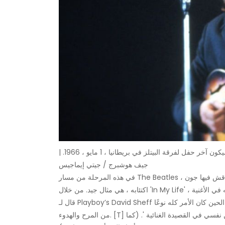
جون لينون من فرقة البيتلز يغني في إمباير بول في ويمبلي فيما سيكون آخر حفل لفرقة البيتلز في بريطانيا ، 1 مايو ، 1966. |
جيف هوشبرج / جيتي إيماجيس
في هذه المرحلة من مسار The Beatles ، بدأ جون في تجربة المزيد من الأغاني الشخصية. 'المساعدة' ، التي ناقش فيها جون
قال لـ Playboy’s David Sheff في عام 1980: 'أعتقد أنه كان أول عمل رئيسي حقيقي لي'. 'حتى ذلك الحين كان الأمر كله نوعًا
من المرح والهدوء. [T] كانت القبعة هي المرة الأولى التي أضع فيها بوعي الجزء الأدبي من نفسي في القصيدة الغنائية '. (كما