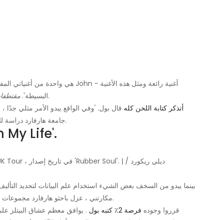
. ومع ذلك ، يعتقد بولس منذ فترة طويلة أنه ابتكر اللحن.
البسيطة'.
مقتطفا
أتذكر كتابة اللحن كله
جامعة هارفارد دراسة للأغنية خلصت إلى أنه لا يمكن إلا أن يكون جون هو من كتبها.
كل الأدلة تشير إلى جون وراء ' Life
مكارتني ، عزل باحثو هارفارد مجموعات النوتة الموسيقية والعبارات المميزة لجون وبول عبر السنين.
بعد تطبيق نظامهم على 'In My Life' ، قرروا وجوده
فرصة 2٪ كتبه بول
. يوافق معظم عشاق البيتلز على ا