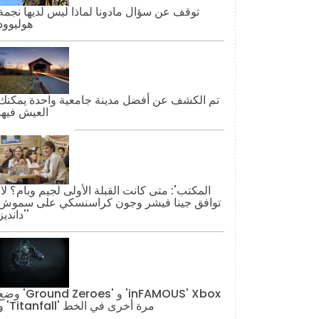
توقف عن سؤال مادونا لماذا ليس لديها نجمة
هوليوود
تم الكشف عن أفضل مدينة جامعية واحدة يمكنك
العيش فيها
'المكتب': مت
توافق جينا فيشر وجون كراسنسكي على سموش
'دانديز'
وضع 'Ground Zeroes' و 'AMOUS' Xbox
و 'Titanfall' مرة أخرى في الخط