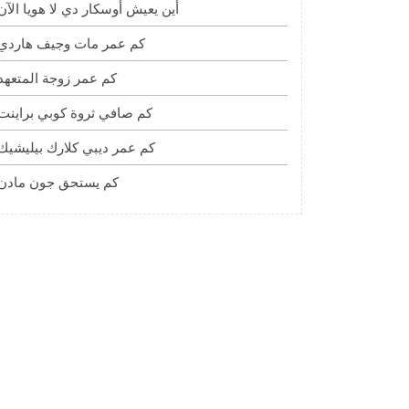
أين يعيش أوسكار دي لا هويا الآن
كم عمر مات وجيف هاردي
كم عمر زوجة المتعهد
كم صافي ثروة كوبي براينت
كم عمر ديبي كلارك بيليشيك
كم يستحق جون مادن