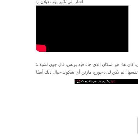
أشار إلى تأثير بوب ديلان .)
كان هذا هو المكان الذي جاء فيه بولس. قال جون لشيف: