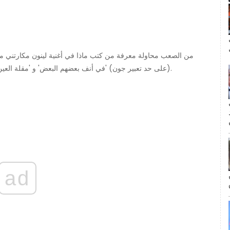
ال
(على حد تعبير جون) 'في أنف بعضهم البعض' و 'مقلة العين إلى مقلة العين'. هكذا ' اريد ان امسك يدك 'وألحان أخرى.
مة
ad