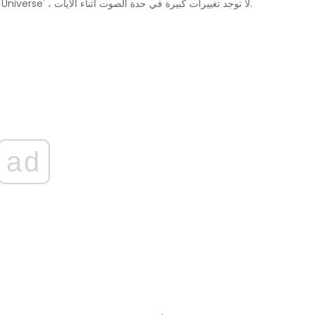
كأغنية لينون أيضًا. كما هو الحال في 'Help' و 'Across the Universe' ، لا توجد تغييرات كبيرة في حدة الصوت أثناء الآيات.
ad