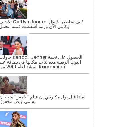
تكشف Caitlyn Jenner كيف تخاطبها كيند
وكايلي الآن وربما أسقطت قنبلة الحمل
حاولت Kendall Jenner الحصول على نج
البوب ​​الريفية هذه لتأخذ مكانها في بطاقة عيد
الميلاد لعام 2019 من Kardashian
لماذا قال بول مكارتني إن فيلم 'الأمس' يجب أن
يسمى 'بيض مخفوق'