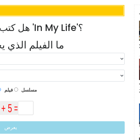
هل كتب جون لينون أو بول مكارتني 'In My Life'؟
ما الفيلم الذي 
م
مسلسل
فيلم
يعرض