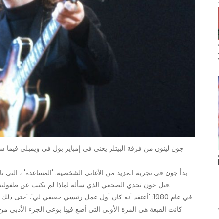
اكتئابه ، هي مثال جيد. من خلال 'In My Life' ، قبل جون تحدي الصحفي الذي سأله لماذا لم يكتب عن طفولته في الأغنية.