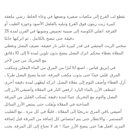
نقطع لب القرع إلى مكعبات صغيرة ونضعها في وعاء الخلط. رشي ملعقة
كبيرة زيت زيتون فوق القرع وتبليه بالفلفل الأسود وجوزة الطيب أو
القرفة. انقلي الكوسة إلى صينية تحميص وشويها في الفرن لمدة 25
دقيقة حتى تنضج بالكامل ، ثم اتركيها جانبًا.
سخني الزيت المتبقي في قدر كبيرة على نار خفيفة. نضيف البصل ونغطي
المقلاة بغطاء محكم. اترك البصل ينضج بدون تلوين لمدة 5 إلى 10 دقائق
مع التحريك من حين لآخر.
في إبريق قياس ، اصنع 1½ لترًا من المرق من الماء المغلي ومكعب
المرق. قلبي جيدًا حتى يذوب مكعب المرقة. عندما يصبح البصل طريًا ،
أزل الغطاء وأضف الثوم إلى مقلاة البصل. اتركه ليطهى لمدة دقيقة أخرى.
اشطف الأرز بالماء البارد. ارفعي النار في المقلاة وأضيفي الأرز إلى
البصل والثوم مع التحريك جيدًا لمدة دقيقة. يُسكب القليل من المرقة
الساخنة في المقلاة ويُقلب حتى يمتص الأرز السائل.
أضيفي باقي المرق تدريجيًا إلى المقلاة ، قليلًا في كل مرة ، مع التقليب
المستمر ، والانتظار حتى يتم امتصاص كل إضافة من المرقة قبل إضافة
المزيد. افعل هذا حتى ينضج الأرز جيدًا - قد لا تحتاج إلى كل المرقة. يجب