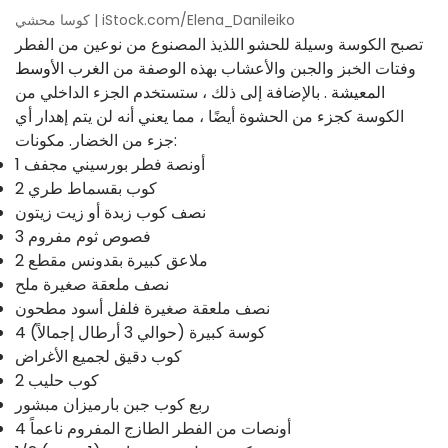
كوسا محشي | iStock.com/Elena_Danileiko
تصبح الكوسة وسيلة للحشو اللذيذ المصنوع من نوعين من الفطر
وفتات الخبز والجبن والأعشاب بهذه الوصفة من
الغرب الأوسط
المعيشة
. بالإضافة إلى ذلك ، ستستخدم الجزء الداخلي من
الكوسة كجزء من الحشوة أيضًا ، مما يعني أنه لن يتم إهدار أي
جزء من الخضار. مكونات:
1 أونصة فطر بورسيني مجفف
2 كوب بقسماط طري
نصف كوب زبدة أو زيت زيتون
3 فصوص ثوم مفروم
2 ملاعق كبيرة بقدونس مقطع
نصف ملعقة صغيرة ملح
نصف ملعقة صغيرة فلفل أسود مطحون
4 كوسة كبيرة (حوالي 3 أرطال إجمالاً)
كوب دقيق لجميع الأغراض
2 كوب حليب
ربع كوب جبن بارميزان مبشور
4 أونصات من الفطر الطازج المفروم ناعماً