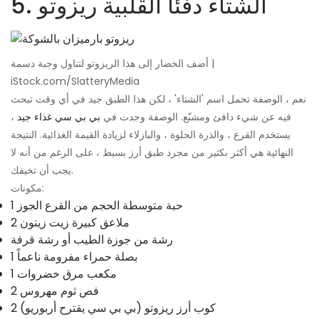
5. الشتاء دفئا القلبية ريزوتو
أضف الخضار إلى هذا الريزوتو لتناول وجبة دسمة |
iStock.com/SlatteryMedia
نعم ، الوصفة تحمل اسم 'الشتاء' ، لكن هذا الطبق جيد في أي وقت تبحث
فيه عن شيء دافئ ومشبّع. الوصفة وجدت في
بي بي سي غذاء جيد
،
يستخدم القرع ، والذرة الحلوة ، والبازلاء لزيادة القيمة الغذائية. النتيجة
النهائية هي أكثر بكثير من مجرد طبق أرز بسيط ، على الرغم من أنه لا
يجب أن تخيفك.
مكونات:
1 حبة متوسطة الحجم من القرع الجوز
2 ملاعق كبيرة زيت زيتون
رشة من جوزة الطيب أو رشة قرفة
1 بصلة حمراء مفرومة ناعماً
1 مكعب مرق خضروات
2 فص ثوم مهروس
2 كوب أرز ريزوتو (بي بي سي يقترح أربوريو)