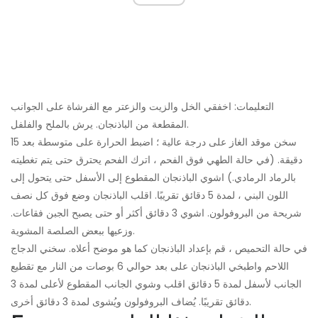
التعليمات: اخفقي الخل والزيت والزعتر مع الفرشاة على الجوانب
المقطعة من الباذنجان. يرش بالملح والفلفل.
سخن موقد الغاز على درجة عالية ؛ اضبط الحرارة على متوسطة بعد 15
دقيقة. (في حالة الطهي فوق الفحم ، اترك الفحم يحترق حتى يتم تغطيته
بالرماد الرمادي.) اشوي الباذنجان المقطوع إلى الأسفل حتى يتحول إلى
اللون البني ، لمدة 5 دقائق تقريبًا. اقلب الباذنجان وضع فوق كل نصف
شريحة من البروفولون. اشوي 3 دقائق أكثر أو حتى يصبح الجبن فقاعات.
وزعيها ببعض الصلصة المشوية.
في حالة التحميص ، قم بإعداد الباذنجان كما هو موضح أعلاه. سخني الدجاج
اللاحم واطبخي الباذنجان على بعد حوالي 6 بوصات من النار مع تقطيع
الجانب لأسفل لمدة 5 دقائق اقلب وشوي الجانب المقطوع لأعلى لمدة 3
دقائق تقريبًا. يُضاف البروفولون ويُشوى لمدة 3 دقائق أخرى.