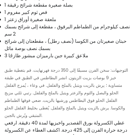
1 بصلة صغيرة مقطعة شرائح رقيقة
1 فص ثوم كبير مفروم
1 ملعقة صغيرة أوراق زعتر
نصف كيلوجرام من الطماطم البرقوق ، مقطعة إلى شرائح بسمك
2 سم
حبتان صغيرتان من الكوسا (نصف رطل) ، مقطعتان إلى شرائح
بسمك نصف بوصة مائل
3 ملاعق كبيرة جبن بارميزان مبشور طازجًا
التوجيهات: سخن الفرن مسبقًا إلى 350 درجة فهرنهايت. قم بتغطية طبق
خبز 9 بوصات بزيت الزيتون. انشر البطاطس في الطبق في طبقة
متساوية ؛ يرش بالزيت ويتبل بالملح والفلفل. في وعاء ، يُمزج الفلفل
الحلو والبصل والثوم والزعتر ويتبل بالملح والفلفل. رتبي ثلثي مزيج
الفلفل الحلو فوق البطاطس ورشيها بالزيت. ضعي فوقها الطماطم
والكوسا. يرش بالزيت ويتبل بالملح والفلفل. يُغطى بخليط الفلفل الحلو
المتبقي ويُرش بالجبن.
غطي الكسرولة بورق القصدير واخبزيها لمدة 40 دقيقة. ارفعي
درجة حرارة الفرن إلى 425 درجة. اكشف الغطاء عن الكسرولة