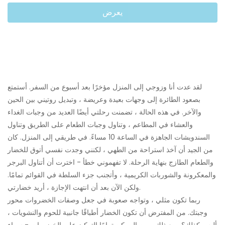
يعرض
لقد عدت أنا وزوجي إلى المنزل مؤخرًا بعد أسبوع من السفر. أستمتع
بصعود الطائرة إلى وجهات بعيدة وعريضة ، وتبديل روتيني بين الحين
والآخر. في هذه الحالة ، تضمنت رحلتي أيضًا العديد من وجبات الغداء
والعشاء في المطاعم ، وتناول وجبات الطعام على الطريق وتناول
السندويشات الجاهزة في الساعة 10 مساءً. في طريقي إلى المنزل. كان
من الجيد أن آخذ استراحة من الطهي ، لكنني وجدت نفسي أتوق للخضار
والطعام الطازج بنهاية الرحلة. لا تفهموني خطأ - اخترت أن أتناول البرجر
والمعكرونة والشوربات الكريمية ، وأتجنب جزء السلطة في القوائم تمامًا.
ولكن الآن بعد أن انتهت الإجازة ، أريد خضارتي.
ربما تكون مثلي ، وتواجه صعوبة في جعل وصفات الخضروات محور
وجبتك. من المفترض أن تكون الخضار أطباقًا جانبية للحوم والنشويات ،