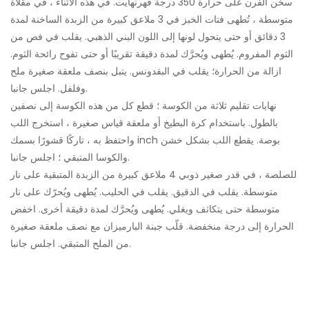
سخن الفرن على حرارة 350 درجة فهرنهايت. في هذه الأثناء ، في مقلاة
متوسطة ، تُطهى فتات الخبز في 3 ملاعق كبيرة من الزبدة الساخنة لمدة
3 دقائق أو حتى يتحول لونها إلى اللون البني الذهبي. يقلب في فص من
الثوم المفروم. يُطهى ويُحرَّك لمدة دقيقة تقريبًا أو حتى تفوح رائحة الثوم.
ازالة من الحرارة؛ يقلب في البقدونس. يتبل بنصف ملعقة صغيرة ملح
وفلفل. اجلس جانبا.
نهايات تقليم ثلاثة من الكوسة ؛ قطع كل من هذه الكوسة إلى نصفين
بالطول. باستخدام كرة البطيخ أو ملعقة قياس صغيرة ، استخرج اللب
واحتفظ به ، تاركًا قشورًا بسمك inch بوصة. يقطع اللب بشكل خشن
والكوسا المتبقي ؛ اجلس جانبا.
للصلصة ، في قدر صغير ذوبي 4 ملاعق كبيرة من الزبدة المتبقية على نار
متوسطة. يقلب في الدقيق. يقلب في الحليب. يُطهى ويُحرّك على نار
متوسطة حتى يتكاثف ويغلي. يُطهى ويُحرَّك لمدة دقيقة أخرى. اخفض
الحرارة إلى درجة منخفضة. قلّب جبنة البارميزان مع نصف ملعقة صغيرة
من الملح المتبقي. اجلس جانبا.