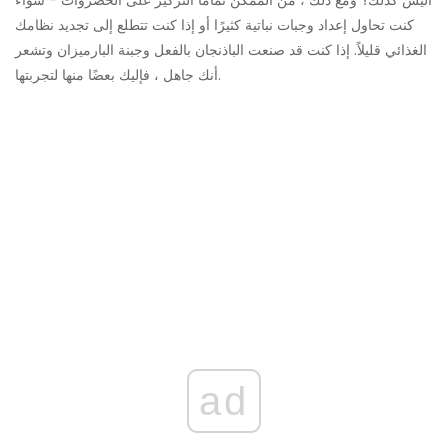
أليس كذلك؟ ومع ذلك ، من الممكن تمامًا التركيز على الخضروات - سواء
كنت تحاول إعداد وجبات نباتية كثيرًا أو إذا كنت تتطلع إلى تجديد نظامك
الغذائي قليلاً. إذا كنت قد صنعت الباذنجان بالفعل وجبنة البارميزان وتشعر
أنك جاهل ، فإليك بعضًا منها لتجربتها.
ad