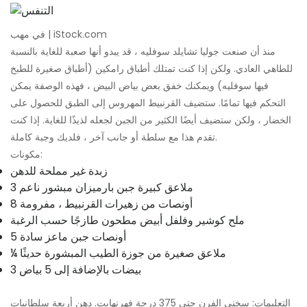
في مهب | iStock.com
منذ أن صنعت جوليا تشايلد سوفليه ، قد يبدو أنها صعبة للغاية بالنسبة
للطاهي العادي. ولكن إذا كنت تمتلك أطباق رامكين (أطباق صغيرة للطبخ
فيها سوفليه) ويمكنك خفق بعض بياض البيض ، فهذه الوصفة يمكن
التحكم فيها تمامًا. ستضيف القرنبيط المهروس إلى الطبق للحصول على
الخضار ، ولكن ستضيف أيضًا الكثير من الجبن لجعله لذيذًا للغاية. إذا كنت
تقدم هذا مع سلطة أو جانب آخر ، فلديك وجبة كاملة.
مكونات:
زبدة غير مملحة للدهن
3 ملاعق كبيرة جبن بارميزان مبشور ناعم
8 أونصات من زهيرات القرنبيط ، مفرومة
ملح كوشير وفلفل أبيض مطحون طازجًا حسب الرغبة
5 أونصات جبن ماعز سادة
¼ ملاعق صغيرة من جوزة الطيب المبشورة حديثًا
3 بيضات بالإضافة إلى 5 بياض
التعليمات: سخني الفرن حتى 375 درجة فهرنهايت. دهن أربعة سلطانيات