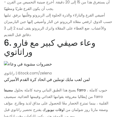
أن يستغرق هذا من 15 إلى 20 دقيقة. أخرج صينية التحميص من الفرن -
يجب أن يكون القرع طريًا ومطهيًا.
أضيفي القرع والبازلاء والذرة الحلوة إلى الريزوتو وقلّبيها برفق. تبليها
حسب الذوق. ارفعي مقلاة الريزوتو عن النار وأضيفي إليها جبن البارميزان
والأعشاب. ضع الغطاء على المقلاة واترك الريزوتو يقف لمدة 2 إلى 3
دقائق قبل التقديم.
6. وعاء صيفي كبير مع فارو
وراتاتوي
راتاتوي | iStock.com/zeleno
لمن لعب مايك توملين في اتحاد كرة القدم الأميركي
، حبوب كاملة
مضيفا farro
يصبح هذا الطبق النباتي وجبة كاملة بحلول
من إيطاليا معروفة بقوامها الغذائي وقيمتها الغذائية. سيضيف farro
القلبية ، بينما تمتزج الخضار معًا للحصول على مذاق لذيذ وطازج. مؤلف
وصفة مارثا روز شولمان من
اوقات نيويورك
يقترح تحضير راتاتوي قبل
يوم من الموعد حتى يكون للنكهات وقت لتكثيفها.