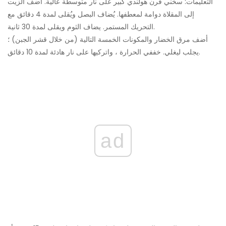
التعليمات: سخني فرن هولندي كبير على نار متوسطة عالية. أضف الزيت
إلى المقلاة دوامة لمعطفها. يُضاف البصل ويُقلى لمدة 4 دقائق مع
التحريك المستمر. يضاف الثوم ويقلى لمدة 30 ثانية.
أضف مرق الخضار والمكونات الخمسة التالية (من خلال قشر الجبن) ؛
يجلب ليغلي. خففي الحرارة ، واتركيها على نار هادئة لمدة 10 دقائق.
ad