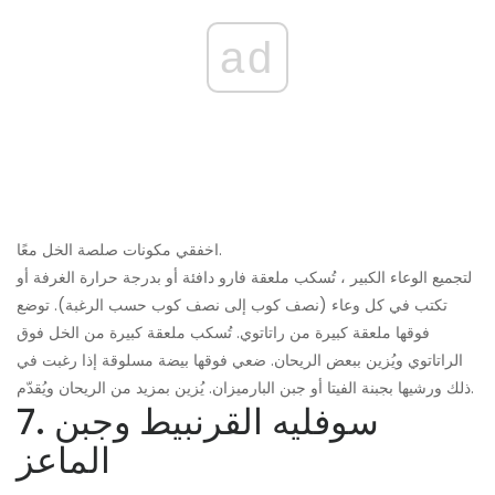
ad
اخفقي مكونات صلصة الخل معًا.
لتجميع الوعاء الكبير ، تُسكب ملعقة فارو دافئة أو بدرجة حرارة الغرفة أو
تكتب في كل وعاء (نصف كوب إلى نصف كوب حسب الرغبة). توضع
فوقها ملعقة كبيرة من راتاتوي. تُسكب ملعقة كبيرة من الخل فوق
الراتاتوي ويُزين ببعض الريحان. ضعي فوقها بيضة مسلوقة إذا رغبت في
ذلك ورشيها بجبنة الفيتا أو جبن البارميزان. يُزين بمزيد من الريحان ويُقدّم.
7. سوفليه القرنبيط وجبن
الماعز