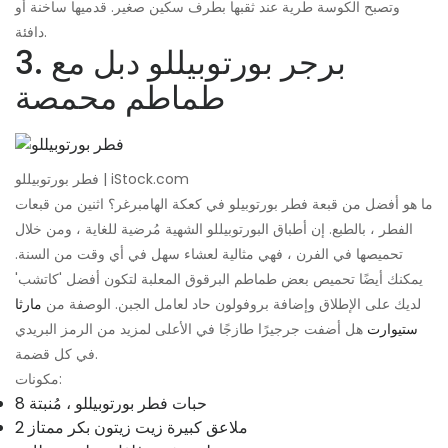
وتصبح الكوسة طرية عند ثقبها بطرف سكين صغير. قدميها ساخنة أو
دافئة.
3. برجر بورتوبيللو دبل مع
طماطم محمصة
فطر بورتوبيللو | iStock.com
ما هو أفضل من قبعة فطر بورتوبيلو في كعكة الهامبرغر؟ اثنين من قبعات
الفطر ، بالطبع. إن أطباق البورتوبيللو الشهية مُرضية للغاية ، ومن خلال
تحميصها في الفرن ، فهي مثالية لعشاء سهل في أي وقت من السنة.
يمكنك أيضًا تحميص بعض طماطم البرقوق المعلبة لتكون أفضل 'كاتشب'
لديك على الإطلاق وإضافة بروفولون حاد لعامل الجبن. الوصفة من
مارثا
ستيوارت
هل أضفت جرجيرًا طازجًا في الأعلى لمزيد من الرمز البريدي
في كل قضمة.
مكونات:
8 حبات فطر بورتوبيللو ، مُنبتة
2 ملاعق كبيرة زيت زيتون بكر ممتاز