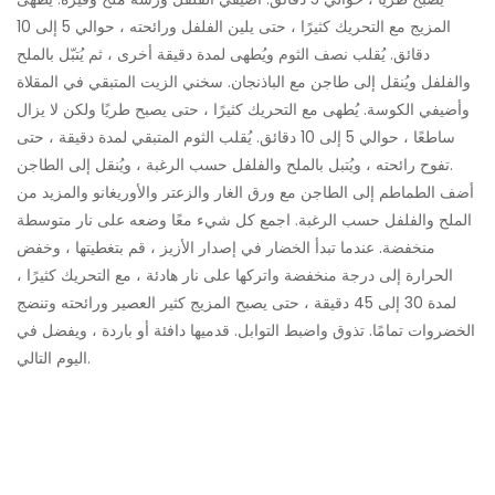
المزيج مع التحريك كثيرًا ، حتى يلين الفلفل ورائحته ، حوالي 5 إلى 10
دقائق. يُقلب نصف الثوم ويُطهى لمدة دقيقة أخرى ، ثم يُتبّل بالملح
والفلفل ويُنقل إلى طاجن مع الباذنجان. سخني الزيت المتبقي في المقلاة
وأضيفي الكوسة. يُطهى مع التحريك كثيرًا ، حتى يصبح طريًا ولكن لا يزال
ساطعًا ، حوالي 5 إلى 10 دقائق. يُقلب الثوم المتبقي لمدة دقيقة ، حتى
تفوح رائحته ، ويُتبل بالملح والفلفل حسب الرغبة ، ويُنقل إلى الطاجن.
أضف الطماطم إلى الطاجن مع ورق الغار والزعتر والأوريغانو والمزيد من
الملح والفلفل حسب الرغبة. اجمع كل شيء معًا وضعه على نار متوسطة
منخفضة. عندما تبدأ الخضار في إصدار الأزيز ، قم بتغطيتها ، وخفض
الحرارة إلى درجة منخفضة واتركها على نار هادئة ، مع التحريك كثيرًا ،
لمدة 30 إلى 45 دقيقة ، حتى يصبح المزيج كثير العصير ورائحته وتنضج
الخضروات تمامًا. تذوق واضبط التوابل. قدميها دافئة أو باردة ، ويفضل في
اليوم التالي.