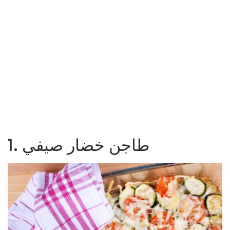
1. طاجن خضار صيفي