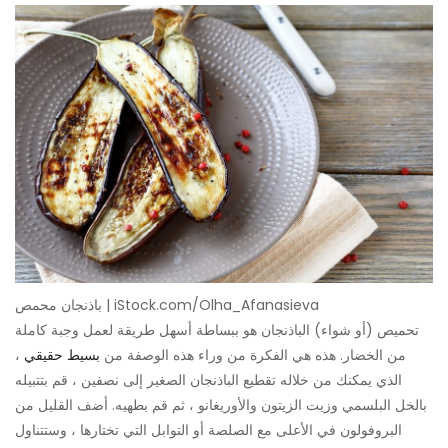
باذنجان محمص | iStock.com/Olha_Afanasieva
تحميص (أو شواء) الباذنجان هو ببساطة أسهل طريقة لعمل وجبة كاملة
من الخضار. هذه هي الفكرة من وراء هذه الوصفة من
بسيط حقيقي
،
الذي يمكنك من خلاله تقطيع الباذنجان الصغير إلى نصفين ، قم بتتبيله
بالخل البلسمي وزيت الزيتون والأوريغانو ، ثم قم بطهيه. أضف القليل من
البروفولون في الأعلى مع الصلصة أو التوابل التي تختارها ، وستتناول