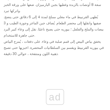
سعة 8 أونصات بالزبدة وغطيها بجبن البارميزان. ضعها على ورقة الخبز
واتركها تبرد.
يُطهى القرنبيط في ماء مغلي مملح لمدة 4 إلى 6 دقائق حتى ينضج.
صفيها وانقلها إلى محضر الطعام. يُضاف جبن الماعز وجوزة الطيب و 3
بيضات والملح والفلفل ؛ بيوريه حتى يصبح ناعمًا. نقل إلى وعاء كبير البرد
حتى جاهزة للاستخدام.
يخفق بياض البيض إلى قمم صلبة في وعاء. على دفعات ، يُمزج البياض
في بيوريه القرنبيط ويقسم بين السلطانيات المحضرة. اخبزيها حتى تصبح
ذهبية اللون ومنتفخة ، حوالي 30 دقيقة.
ad