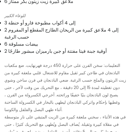
6 ملاعق كبيرة زيت زيتون بكر ممتاز
للوعاء الكبير
3 إلى 4 أكواب مطبوخة فارو أو حنطة
2 إلى 4 ملاعق كبيرة من الريحان الطازج المقطع أو المفروم
حسب الرغبة
6 بيضات مسلوقة
2 أوقية جبنة فيتا مفتتة أو جبن بارميزان مبشور طازجًا
التعليمات: سخن الفرن على حرارة 450 درجة فهرنهايت. ضع مكعبات
الباذنجان في طاجن كبير ثقيل مقاوم للاشتعال. قلبي ملعقة كبيرة من
زيت الزيتون والملح حسب الرغبة. ضعي الباذنجان في فرن ساخن وشوي
دون تغطيته لمدة 15 إلى 20 دقيقة ، مع التحريك من وقت لآخر ، حتى
يصبح لون الباذنجان بنيًا خفيفًا ورائحته. أخرجي الكسرولة من الفرن ،
وغطيها بإحكام واتركي الباذنجان ليطهى بالبخار في الكسرولة الساخنة
أثناء طهي البصل والفلفل والكوسا.
في هذه الأثناء ، سخني ملعقة كبيرة من الزيت المتبقي على نار متوسطة
في مقلاة كبيرة وثقيلة. يُضاف البصل ويُطهى مع التحريك كثيرًا ، حتى
يصبح طريًا ، حوالي 5 دقائق. أضيفي الفلفل ورشة ملح وفيرة. يُطهى