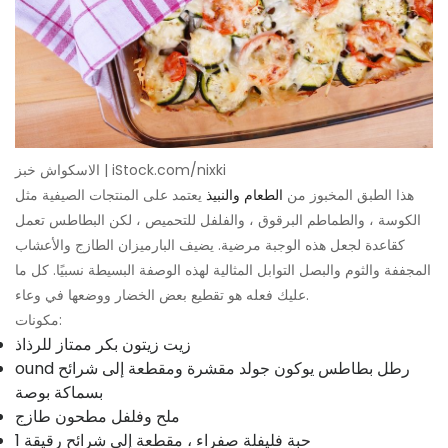
الاسكواش خبز | iStock.com/nixki
هذا الطبق المخبوز من
الطعام والنبيذ
يعتمد على المنتجات الصيفية مثل
الكوسة ، والطماطم البرقوق ، والفلفل للتحميص ، لكن البطاطس تعمل
كقاعدة لجعل هذه الوجبة مرضية. يضيف البارميزان الطازج والأعشاب
المجففة والثوم والبصل التوابل المثالية لهذه الوصفة البسيطة نسبيًا. كل ما
عليك فعله هو تقطيع بعض الخضار ووضعها في وعاء.
مكونات:
زيت زيتون بكر ممتاز للرذاذ
ound رطل بطاطس يوكون جولد مقشرة ومقطعة إلى شرائح
بسماكة بوصة
ملح وفلفل مطحون طازج
1 حبة فليفلة صفراء ، مقطعة إلى شرائح رقيقة