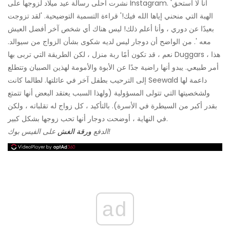
نشرت أحلى رسالة عيد ميلاد لزوجها على Instagram. 'أنا لا أستحق
الهبة التي منحني إياها الله فيك!' قراءة التسمية التوضيحية. 'لقد تزوجت
بعيدًا عن دوري ، وأنا أعلم ذلك! ليس هناك أي شخص آخر أفضل العيش
معه '. من الواضح أن دوجار ليس لديه شكوى بشأن الزواج من سيوالد.
نعم ، قد تكون أمًا ربة منزل ، لكن الطريقة التي تربى بها Duggars ، هذا
أمر طبيعي. يبدو أنها راضية جدًا عن الأبوة والأمومة لهذين الصبيان وتتطلع
إلى الترحيب بطفل آخر في عائلتها. لطالما كانت Seewald داعمة لها
ولشخصيتها التي تتولى المسؤولية (ولهذا السبب يعتقد البعض أنها تتمتع
بقدر أكبر من السيطرة في الأسرة). بالتأكيد ، كل زواج له تقلباته ، ولكن
في النهاية ، أوضحت دوجار أنها تحب زوجها بشكل كبير.
على الفيس بوك!
الدفع
ورقة الغش
ad