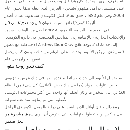
أيام وقوف ليري المبكرة. كان هذا قبل وقت طويل من نجاحه في الحصول
على مسلسل درامي مشهور
انقذني
، العرض الذي جعله نجمًا بحلول عام
2004. وفي عام 1993 ، حقق نجاحًا كبيرًا ككوميدي ستاندوب عندما أصدر
.
ألبومًا كوميديًا ذائع الصيت بعنوان
لا يوجد علاج للسرطان
قبل هذا الوقت ، شوهد Leary في العديد من البرامج التلفزيونية
والإعلانات التجارية ، بالإضافة إلى المتابعين المخلصين في دائرة الكوميديا ​​
الاحتياطية مع مظهر Andrew Dice Clay إلى حد ما. له
لا يوجد علاج
للسرطان
لم يكن الألبوم ليحدث ، على الرغم من ذلك ، بدون كتاب يحمل
نفس العنوان قبل عام.
كيف تبدو زوجة بيتون
تم تحويل الألبوم إلى حدث وسائط متعددة ، بما في ذلك عرض تلفزيوني
خاص. تناولت المواد (بما في ذلك بعض الأغاني) كل شيء من النظام
الغذائي إلى المخدرات وكان يُعتقد أنها واحدة من أكثر مجموعات الكوميديا
​​الأصلية التي تم إنتاجها منذ عدة سنوات.
ومع ذلك ، فإن أولئك الذين ليسوا على دراية بالممثل الكوميدي الراحل
بيل هيكس لن يلتقطوا الاتهامات التي يفترض أن ليري
سرق مباشرة من
.
فعل هيكس