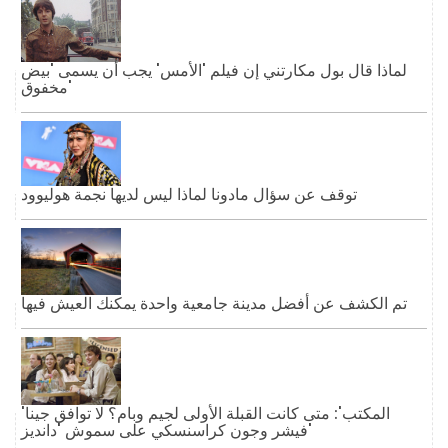
لماذا قال بول مكارتني إن فيلم 'الأمس' يجب أن يسمى 'بيض
مخفوق'
توقف عن سؤال مادونا لماذا ليس لديها نجمة هوليوود
تم الكشف عن أفضل مدينة جامعية واحدة يمكنك العيش فيها
'المكتب': متى كانت القبلة الأولى لجيم وبام؟ لا توافق جينا
فيشر وجون كراسنسكي على سموش 'دانديز'