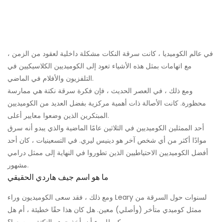
في عالم الكوميديا ​​، كانت سرقة النكات مشكلة داخلية لعقود من الزمن ،
مع اتهامات بمثل هذه الأشياء تعود إلى الكوميديين الكلاسيكيين في
التلفزيون والأفلام في الماضي.
ومع ذلك ، في العصر الحديث ، فإن فكرة سرقة نكتة هي ممارسة
محظورة. كانت الأصالة ذات أهمية مركزية بفضل العديد من الكوميديين
المبتكرين الذين وضعوا معايير أعلى.
أحد الممثلين الكوميديين في الثلاثين عامًا الماضية والذي يبدو أنه سرق
موادًا أكثر من أي شخص آخر هو دينيس ليري. في التسعينيات ، كان أحد
أفضل الكوميديين الاحتياطيين الذين تطوروا في النهاية إلى ممثل درامي
مشهور.
ما هو اسم جيف هاردي الحقيقي
ومع ذلك ، فقد سعى الكوميديون وراء Leary لسنوات حول السرقة من
ممثل كوميدي متأخر (وأصلي) معين. هل كان هذا حقًا خطيئة ، أم هل
يمكن للمرء أن يأخذ جوهر النكتة ويوسعها؟