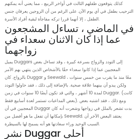
كذلك يتوقعون طفلهم الثالث في أواخر الربيع ، مما يعني أنه يمكنهم
الترحيب بطفل في أي يوم الآن. على الرغم من أن الزوجين يعرفان جنس
الطفل ، إلا أنهما قررا تركه مفاجأة لبقية أفراد الأسرة.
في الماضي ، تساءل المشجعون
عما إذا كان الاثنان سعداء في
زواجهما
يميل Duggars إلى التودد والزواج بسرعة كبيرة ، وقد تساءل بعض
المعجبين عما إذا كانوا سعداء حقًا بالأشخاص الذين ينتهي بهم الأمر
بالزواج. كان Duggar و Seewald معًا منذ ما يقرب من خمس سنوات ،
ولكن يبدو أن بينهما علاقة صحية. بالإضافة إلى ذلك ، فقد حاولوا التودد
لمدة 10 أشهر ، والتي قد تكون أيضًا 10 سنوات في زمن Duggar. (كانت
بعض المداعبات تستمر لعدة أسابيع فقط). ومع ذلك ، فقد اشتبه بعض
المعجبين في أن Duggar بدت تشعر بالملل في زواجها وشعرت أنه كان
بإمكانها أن تفعل ما هو أفضل من Seewald. يعتقد البعض الآخر أن
السبب الوحيد وراء سعادتها هو أنه يسمح لها بالسيطرة.
نشر Duggar أحلى