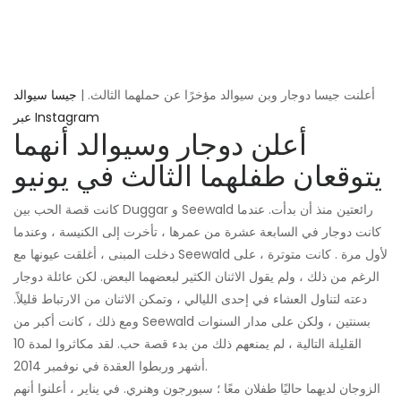
أعلنت جيسا دوجار وبن سيوالد مؤخرًا عن حملهما الثالث. |
جيسا سيوالد
عبر Instagram
أعلن دوجار وسيوالد أنهما
يتوقعان طفلهما الثالث في يونيو
كانت قصة الحب بين Duggar و Seewald رائعتين منذ أن بدأت. عندما
كانت دوجار في السابعة عشرة من عمرها ، تأخرت إلى الكنيسة ، وعندما
دخلت المبنى ، أغلقت عيونها مع Seewald لأول مرة . كانت متوترة ، على
الرغم من ذلك ، ولم يقول الاثنان الكثير لبعضهما البعض. لكن عائلة دوجار
دعته لتناول العشاء في إحدى الليالي ، وتمكن الاثنان من الارتباط قليلاً.
ومع ذلك ، كانت أكبر من Seewald بسنتين ، ولكن على مدار السنوات
القليلة التالية ، لم يمنعهم ذلك من بدء قصة حب. لقد مكاثروا لمدة 10
أشهر وربطوا العقدة في نوفمبر 2014.
الزوجان لديهما حاليًا طفلان معًا ؛ سبورجون وهنري. في يناير ، أعلنوا أنهم