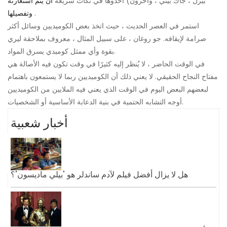
بيرل ، جاك بيني ، وآخرون) أخذوها في نكات سريعة
أن يتم استعارته
.
وتفصيلها
استمر في العصر الحديث ، حيث اتخذ بعض الكوميديين وسائل أكثر
صرامة لإيقافه. جو روغان ، على سبيل المثال ، معروف بملاحقة ليري
بقوة وأي ممثل كوميدي يسرق المواد.
في الوقت الحاضر ، لا يُنظر إليه كثيرًا في وقت تكون فيه الأصالة هي
مفتاح النجاح الحقيقي. لا يعني ذلك أن الكوميديين ربما لا يستمعون باهتمام
لبعضهم البعض اليوم في الوقت الذي يعني فيه الملايين من الكوميديين
أوجه التشابه الحتمية في بنية الدعابة الأساسية أو الشخصيات.
أخبار شعبية
هل لا يزال أفضل فيلم لآدم ساندلر هو 'بيلي ماديسون'؟