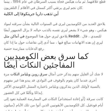
قطع علاقتهما. ثم مات هيكس فجأة بسبب السرطان في عام 1994 ، بينما
كان نجم ليري يرتقي أكثر كممثل في الأفلام / التلفزيون.
أين تذهب داريا جرينكوفا إلى الكلية
يلاحق العديد من الكوميديين ليري في السنوات التالية بشأن سرقته لمواد
هيكس ، وهو شيء لا يشعر ليري نفسه بالذنب حياله. لا يزال الجمهور أيضًا
. للتصدي ، قال
في أماكن مثل Reddit
يلاحق ليري حول هذا الموضوع
ليري إن هذه الاتهامات مبالغ فيها ، مما أدى إلى نقاشات حول ما إذا كان
رفع الدعابات ممارسة حتمية.
كما سرق بعض الكوميديين
المفاجئين النكات أيضًا
لا شك أن القليل منهم يتذكر حتى أمثال
سرق روبن ويليامز النكات
مرة
أخرى عندما كان يقوم بالوقوف في النوادي. قد يبدو هذا غير مفهوم
بالنسبة لأولئك الذين يتذكرون ويليامز باعتباره الممثل الكوميدي الأكثر
إبداعًا وتألقًا في كل العصور.
كانت سرقة (أو إعادة استخدام) النكات في الممارسة العملية تعود إلى
أيام فودفيل. كل الكوميديين الأيقونيين الذين أتوا من تلك الأيام (ميلتون