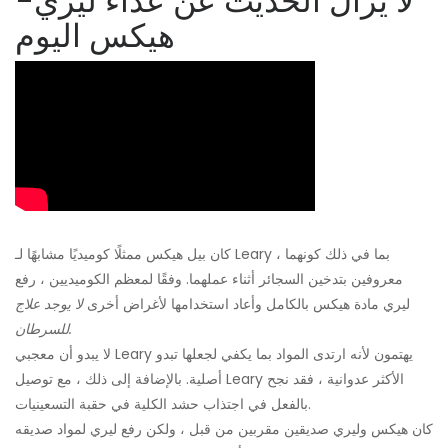
لا يزال الحديث عن عداء ليري-
هيكس اليوم
كان بيل هيكس ممثلًا كوميديًا مشابهًا لـ Leary ، بما في ذلك كونهما
معروفين بتدخين السجائر أثناء عملهما. وفقًا لمعظم الكوميديين ، رفع
ليري مادة هيكس بالكامل وأعاد استخدامها لأغراض أخرى
لا يوجد علاج
للسرطان.
لا يبدو أن معجبي Leary يهتمون لأنه ارتدى المواد بما يكفي لجعلها تبدو
أصلية. بالإضافة إلى ذلك ، مع توصيل Leary الأكثر عدوانية ، فقد نجح
بالفعل في اجتذاب حشد الكلية في حقبة التسعينيات.
كان هيكس وليري صديقين مقربين من قبل ، ولكن رفع ليري لمواد صديقه