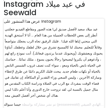
Instagram في عيد ميلاد
Seewald
عرض هذا المنشور على Instagram
عيد ميلاد سعيد لأفضل صديق لي! هذه الصور ومقاطع الفيديو جعلتني
أنظر إلى بعض اللحظات الجميلة من هذا العام ... أنا لا أستحق الهدية
التي منحني إياها الله فيك! . قلبك الرقيق تجاه الرب يجعلك متواضعاً
وقابلاً للتعليم. محبتك لنا كالمسيح تشرق من خلال لطفك وعطفك. أبناؤنا
يحبونك ويعشقونك (ويحبونك عندما يرتدون قبعاتك). أنت نموذج رائع لهم
، وأدعوهم أن يكبروا ليصبحوا رجالًا يحبون يسوع ، مثلك تمامًا. . حماسك
في الحياة نابض بالحياة ومعدٍ ، سواء كنت تصف غروب الشمس النابض
بالحياة أو نكهات طعام جديد. يبحث قلبك الكريم دائمًا عن طرق لإعطاء
ومباركة الآخرين ، وليس السعي وراء التقدير أو المكافأة. إن تفانيك في
قضاء الوقت بمفردك مع الرب في الصلاة ودراسة الكتاب المقدس هو
مثال جميل بالنسبة لي. لقد تزوجت خارج الدوري وأنا أعلم ذلك! ليس
هناك أي شخص آخر أفضل العيش معه.
تم نشر مشاركة بواسطة
جيسا سيوالد