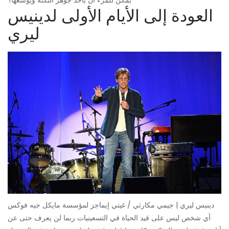
العودة إلى الأيام الأولى لدينيس
ليري
دينيس ليري | جيمي مكارثي / غيتي إيماجز لمؤسسة مايكل جيه فوكس
أي شخص ليس على قيد الحياة في التسعينيات ربما لن يعرف حتى عن