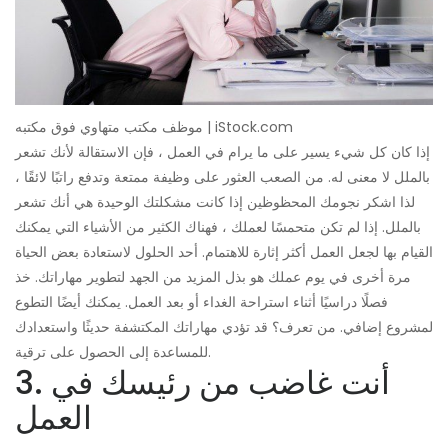
موظف مكتب متهاوي فوق مكتبه | iStock.com
إذا كان كل شيء يسير على ما يرام في العمل ، فإن الاستقالة لأنك تشعر
بالملل لا معنى له. من الصعب العثور على وظيفة ممتعة وتدفع راتبًا لائقًا ،
لذا اشكر نجومك المحظوظين إذا كانت مشكلتك الوحيدة هي أنك تشعر
بالملل. إذا لم تكن متحمسًا لعملك ، فهناك الكثير من الأشياء التي يمكنك
القيام بها لجعل العمل أكثر إثارة للاهتمام. أحد الحلول لاستعادة بعض الحياة
مرة أخرى في يوم عملك هو بذل المزيد من الجهد لتطوير مهاراتك. خذ
فصلًا دراسيًا أثناء استراحة الغداء أو بعد العمل. يمكنك أيضًا التطوع
لمشروع إضافي. من تعرف؟ قد تؤدي مهاراتك المكتشفة حديثًا واستعدادك
للمساعدة إلى الحصول على ترقية.
3. أنت غاضب من رئيسك في
العمل