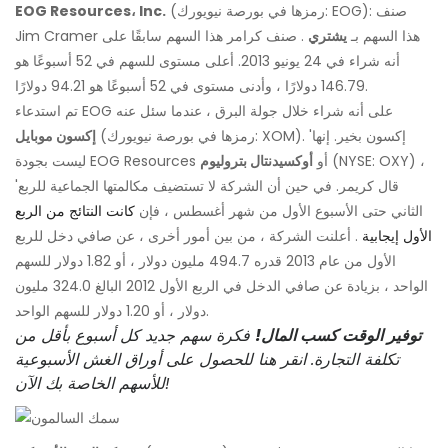
(رمزها في بورصة نيويورك: EOG): صنف
EOG Resources، Inc.
Jim Cramer هذا السهم بـ
يشتري
. صنف كرامر هذا السهم سابقًا على
أنه شراء في 24 يونيو 2013. أعلى مستوى للسهم في 52 أسبوعًا هو
146.79 دولارًا ، وأدنى مستوى في 52 أسبوعًا هو 94.21 دولارًا.
تم استدعاء EOG على أنه شراء خلال جولة البرق ، عندما سئل عنه
(رمزها في بورصة نيويورك: XOM). 'إكسون بخير. إنها
إكسون موبايل
(NYSE: OXY) ،
ليست بجودة EOG Resources أو
أوكسيدنتال بتروليوم
'قال كريمر. في حين أن الشركة لا تستضيف مكالمتها الجماعية للربع
الثاني حتى الأسبوع الأول من شهر أغسطس ، فإن
كانت النتائج من الربع
الأول إيجابية
. أعلنت الشركة ، من بين أمور أخرى ، عن صافي دخل للربع
الأول من عام 2013 قدره 494.7 مليون دولار ، أو 1.82 دولار للسهم
الواحد ، بزيادة عن صافي الدخل في الربع الأول 2012 البالغ 324.0 مليون
دولار ، أو 1.20 دولار للسهم الواحد.
توفير الوقت كسب المال!
فكرة سهم جديد كل أسبوع بأقل من
تكلفة التجارة. انقر هنا للحصول على أوراق الغش الأسبوعية
للأسهم الخاصة بك الآن!