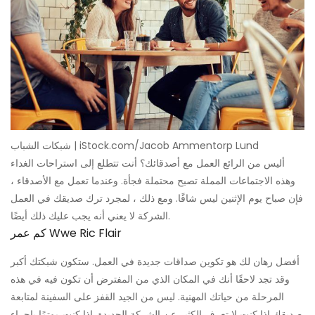
شبكات الشباب | iStock.com/Jacob Ammentorp Lund
أليس من الرائع العمل مع أصدقائك؟ أنت تتطلع إلى استراحات الغداء
وهذه الاجتماعات المملة تصبح محتملة فجأة. وعندما تعمل مع الأصدقاء ،
فإن صباح يوم الإثنين ليس شاقًا. ومع ذلك ، لمجرد ترك صديقك في العمل
الشركة لا يعني أنه يجب عليك ذلك أيضًا.
كم عمر Wwe Ric Flair
أفضل رهان لك هو تكوين صداقات جديدة في العمل. ستكون شبكتك أكبر
وقد تجد لاحقًا أنك في المكان الذي من المفترض أن تكون فيه في هذه
المرحلة من حياتك المهنية. ليس من الجيد القفز على السفينة لمتابعة
صديقك إذا كنت لا تعرف الكثير عن الشركة الجديدة. إذا كنت مهتمًا بإجراء