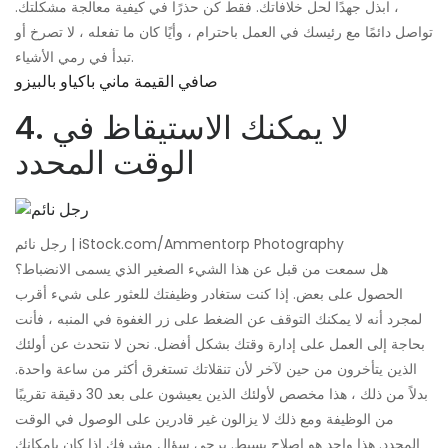
، ابذل جهدًا لحل خلافاتك. فقط كن حذرًا في كيفية معالجة مشكلتك.
تواصل دائمًا مع رئيسك في العمل باحترام ، وأيًا كان ما تفعله ، لا تصرخ أو
تبدأ في رمي الأشياء.
صافي القيمة ماني باكياو بالبيزو
4. لا يمكنك الاستيقاظ في
الوقت المحدد
رجل نائم | iStock.com/Ammentorp Photography
هل سمعت من قبل عن هذا الشيء الصغير الذي يسمى الانضباط؟
الحصول على بعض. إذا كنت ستغادر وظيفتك للعثور على شيء أقرب
لمجرد أنه لا يمكنك التوقف عن الضغط على زر الغفوة في المنبه ، فأنت
بحاجة إلى العمل على إدارة وقتك بشكل أفضل. نحن لا نتحدث عن أولئك
الذين يتأخرون من حين لآخر لأن تنقلاتك تستغرق أكثر من ساعة واحدة.
بدلاً من ذلك ، هذا مخصص لأولئك الذين يعيشون على بعد 30 دقيقة تقريبًا
من الوظيفة ومع ذلك لا يزالون غير قادرين على الوصول في الوقت
المحدد. هذا واحد هو إصلاح بسيط. يرجى سؤال مشرفك إذا كان بإمكانك