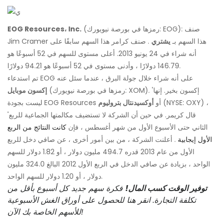
(رمزها في بورصة نيويورك: EOG): صنف
EOG Resources، Inc.
Jim Cramer هذا السهم بـ
يشتري
. صنف كرامر هذا السهم سابقًا على
أنه شراء في 24 يونيو 2013. أعلى مستوى للسهم في 52 أسبوعًا هو
146.79 دولارًا ، وأدنى مستوى في 52 أسبوعًا هو 94.21 دولارًا.
تم استدعاء EOG على أنه شراء خلال جولة البرق ، عندما سئل عنه
(رمزها في بورصة نيويورك: XOM). 'إكسون بخير. إنها
إكسون موبايل
(NYSE: OXY) ،
ليست بجودة EOG Resources أو
أوكسيدنتال بتروليوم
'قال كريمر. في حين أن الشركة لا تستضيف مكالمتها الجماعية للربع
الثاني حتى الأسبوع الأول من شهر أغسطس ، فإن
كانت النتائج من الربع
الأول إيجابية
. أعلنت الشركة ، من بين أمور أخرى ، عن صافي دخل للربع
الأول من عام 2013 قدره 494.7 مليون دولار ، أو 1.82 دولار للسهم
الواحد ، بزيادة عن صافي الدخل في الربع الأول 2012 البالغ 324.0 مليون
دولار ، أو 1.20 دولار للسهم الواحد.
توفير الوقت كسب المال!
فكرة سهم جديد كل أسبوع بأقل من
تكلفة التجارة. انقر هنا للحصول على أوراق الغش الأسبوعية
للأسهم الخاصة بك الآن!