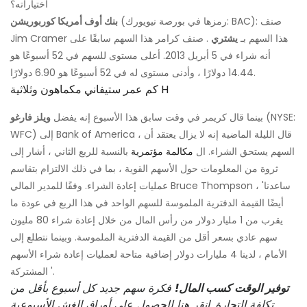
اختياراته؟
(رمزها في بورصة نيويورك: BAC): صنف
بنك أوف أمريكا كوربوريشن
Jim Cramer هذا السهم بـ
يشتري
. صنف كرامر هذا السهم سابقًا على
أنه شراء في 5 أبريل 2013. أعلى مستوى للسهم في 52 أسبوعًا هو
14.44 دولارًا ، وأدنى مستوى له في 52 أسبوعًا هو 6.90 دولارًا.
كم عمر ستيفاني مكماهون وثلاثية H
(NYSE:
بينما قال كريمر في وقت سابق هذا الأسبوع إنه يفضل
ويلز فارغو
WFC) إلى Bank of America ، قال الليلة الماضية إنه لا يزال يعتقد أن
السهم يستحق الشراء. ال
مكالمة مؤتمرية
بالنسبة للربع الثاني ، أشار إلى
ثروة من المعلومات حول الأسهم القوية ، بما في ذلك الالتزام بتقاسم
عمليات إعادة الشراء. وفقًا للمدير المالي Bruce Thompson ، 'ساعدنا
أيضًا القيمة الدفترية الملموسة للسهم الواحد في هذا الربع في عودة ما
يقرب من 1 مليار دولار من رأس المال من خلال إعادة شراء 80 مليون
سهم عادي بسعر أقل من القيمة الدفترية الملموسة. وبينما نتطلع إلى
الأمام ، لدينا 4 مليارات دولار إضافية متاحة لعمليات إعادة شراء الأسهم
المشتركة '.
توفير الوقت كسب المال!
فكرة سهم جديد كل أسبوع بأقل من
تكلفة التجارة. انقر هنا للحصول على أوراق الغش الأسبوعية