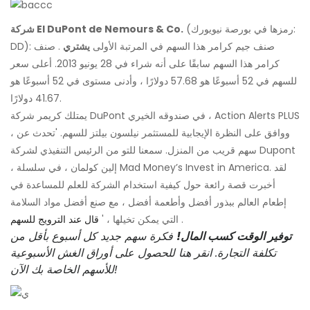
(رمزها في بورصة نيويورك:
شركة EI DuPont de Nemours & Co.
DD): صنف جيم كرامر هذا السهم في المرتبة الأولى
يشتري
. صنف
كرامر هذا السهم سابقًا على أنه شراء في 28 يونيو 2013. أعلى سعر
للسهم في 52 أسبوعًا هو 57.68 دولارًا ، وأدنى مستوى في 52 أسبوعًا هو
41.67 دولارًا.
يمتلك كريمر شركة DuPont في صندوقه الخيري ، Action Alerts PLUS
، ووافق على النظرة الإيجابية للمستثمر نيلسون بيلتز للسهم. 'تحدث عن
سهم قريب من المنزل. سمعنا للتو من الرئيس التنفيذي لشركة Dupont
، إلين كولمان ، في سلسلة Mad Money’s Invest in America. لقد
أخبرت قصة رائعة حول كيفية استخدام الشركة للعلم للمساعدة في
إطعام العالم ببذور أفضل وأطعمة أفضل ، مع صنع أفضل مواد السلامة
.
التي يمكن تخيلها ، '
قال عند الترويج للسهم
توفير الوقت كسب المال!
فكرة سهم جديد كل أسبوع بأقل من
تكلفة التجارة. انقر هنا للحصول على أوراق الغش الأسبوعية
للأسهم الخاصة بك الآن!