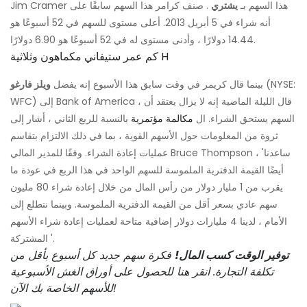
Jim Cramer هذا السهم بـ
يشتري
. صنف كرامر هذا السهم سابقًا على
أنه شراء في 5 أبريل 2013. أعلى مستوى للسهم في 52 أسبوعًا هو
14.44 دولارًا ، وأدنى مستوى له في 52 أسبوعًا هو 6.90 دولارًا.
كم عمر ستيفاني مكماهون وثلاثية H
(NYSE:
بينما قال كريمر في وقت سابق هذا الأسبوع إنه يفضل
ويلز فارغو
WFC) إلى Bank of America ، قال الليلة الماضية إنه لا يزال يعتقد أن
السهم يستحق الشراء. ال
مكالمة مؤتمرية
بالنسبة للربع الثاني ، أشار إلى
ثروة من المعلومات حول الأسهم القوية ، بما في ذلك الالتزام بتقاسم
عمليات إعادة الشراء. وفقًا للمدير المالي Bruce Thompson ، 'ساعدنا
أيضًا القيمة الدفترية الملموسة للسهم الواحد في هذا الربع في عودة ما
يقرب من 1 مليار دولار من رأس المال من خلال إعادة شراء 80 مليون
سهم عادي بسعر أقل من القيمة الدفترية الملموسة. وبينما نتطلع إلى
الأمام ، لدينا 4 مليارات دولار إضافية متاحة لعمليات إعادة شراء الأسهم
المشتركة '.
توفير الوقت كسب المال!
فكرة سهم جديد كل أسبوع بأقل من
تكلفة التجارة. انقر هنا للحصول على أوراق الغش الأسبوعية
للأسهم الخاصة بك الآن!