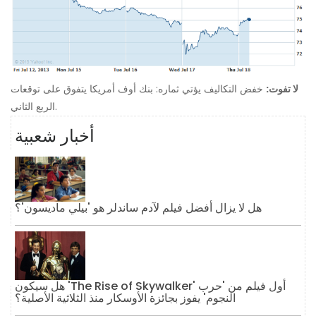
لا تفوت:
خفض التكاليف يؤتي ثماره: بنك أوف أمريكا يتفوق على توقعات
الربع الثاني.
أخبار شعبية
هل لا يزال أفضل فيلم لآدم ساندلر هو 'بيلي ماديسون'؟
هل سيكون 'The Rise of Skywalker' أول فيلم من 'حرب
النجوم' يفوز بجائزة الأوسكار منذ الثلاثية الأصلية؟