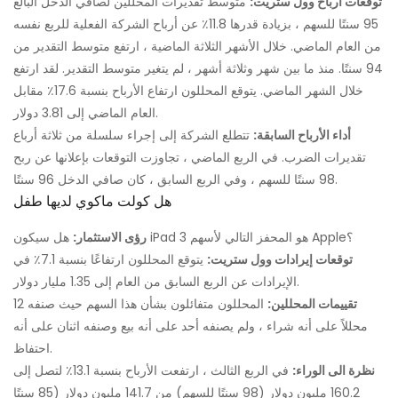
توقعات أرباح وول ستريت:
متوسط ​​تقديرات المحللين لصافي الدخل البالغ
95 سنتًا للسهم ، بزيادة قدرها 11.8٪ عن أرباح الشركة الفعلية للربع نفسه
من العام الماضي. خلال الأشهر الثلاثة الماضية ، ارتفع متوسط ​​التقدير من
94 سنتًا. منذ ما بين شهر وثلاثة أشهر ، لم يتغير متوسط ​​التقدير. لقد ارتفع
خلال الشهر الماضي. يتوقع المحللون ارتفاع الأرباح بنسبة 17.6٪ مقابل
العام الماضي إلى 3.81 دولار.
أداء الأرباح السابقة:
تتطلع الشركة إلى إجراء سلسلة من ثلاثة أرباع
تقديرات الضرب. في الربع الماضي ، تجاوزت التوقعات بإعلانها عن ربح
98 سنتًا للسهم ، وفي الربع السابق ، كان صافي الدخل 96 سنتًا.
هل كولت ماكوي لديها طفل
هل سيكون iPad 3 هو المحفز التالي لأسهم Apple؟
رؤى الاستثمار:
توقعات إيرادات وول ستريت:
يتوقع المحللون ارتفاعًا بنسبة 7.1٪ في
الإيرادات عن الربع السابق من العام إلى 1.35 مليار دولار.
تقييمات المحللين:
المحللون متفائلون بشأن هذا السهم حيث صنفه 12
محللاً على أنه شراء ، ولم يصنفه أحد على أنه بيع وصنفه اثنان على أنه
احتفاظ.
نظرة الى الوراء:
في الربع الثالث ، ارتفعت الأرباح بنسبة 13.1٪ لتصل إلى
160.2 مليون دولار (98 سنتًا للسهم) من 141.7 مليون دولار (85 سنتًا