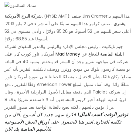
(NYSE: AMT): صنف Jim Cramer هذا السهم بـ
شركة البرج الأمريكية.
يشتري
. صنف كرامر هذا السهم سابقًا على أنه شراء في 2 مايو 2013.
أعلى سعر للسهم في 52 أسبوعًا هو 85.26 دولارًا ، وأدنى مستوى في 52
أسبوعًا عند 68.65 دولارًا.
جيم تايكليت ، رئيس مجلس الإدارة والرئيس والمدير التنفيذي لشركة
كان على Mad Money الليلة الماضية
للدفاع عن
أمريكان تاور كورب
شركته في مواجهة تقرير وجد أن السعر قد ينخفض ​​بنسبة 40 في المائة
بواسطة كارسون بلوك من مودي ووترز. ووصف تايكليت التقرير بأنه 'غير
مطلع' وكان قلقًا بشأن الاحتيال ، متطلعًا للحفاظ على صورة أمريكان تاور.
وفقًا للتقرير ، دفع American Tower مبلغًا زائدًا وقد أساء تمثيل المبلغ
الذي دفعته مقابل الأصول البرازيلية الأخيرة ، وقال Taiclet إن شركته
ستقدم تقريرًا بدقة 8 k قريبًا لتنقية الهواء. أخبر كريمر المشاهدين أنه لا
يزال يؤمن بالسهم ، لكنه نصح بالعناية الواجبة بعد صدور التقرير.
توفير الوقت كسب المال!
فكرة سهم جديد كل أسبوع بأقل من
تكلفة التجارة. انقر هنا للحصول على أوراق الغش الأسبوعية
للأسهم الخاصة بك الآن!