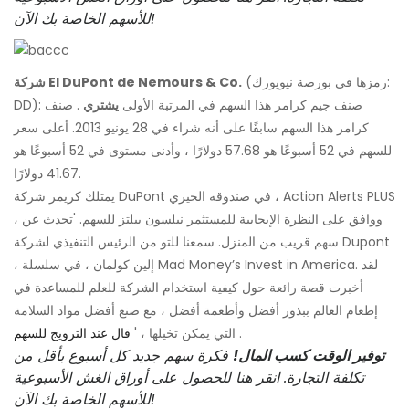
للأسهم الخاصة بك الآن!
(رمزها في بورصة نيويورك:
شركة EI DuPont de Nemours & Co.
DD): صنف جيم كرامر هذا السهم في المرتبة الأولى
يشتري
. صنف
كرامر هذا السهم سابقًا على أنه شراء في 28 يونيو 2013. أعلى سعر
للسهم في 52 أسبوعًا هو 57.68 دولارًا ، وأدنى مستوى في 52 أسبوعًا هو
41.67 دولارًا.
يمتلك كريمر شركة DuPont في صندوقه الخيري ، Action Alerts PLUS
، ووافق على النظرة الإيجابية للمستثمر نيلسون بيلتز للسهم. 'تحدث عن
سهم قريب من المنزل. سمعنا للتو من الرئيس التنفيذي لشركة Dupont
، إلين كولمان ، في سلسلة Mad Money’s Invest in America. لقد
أخبرت قصة رائعة حول كيفية استخدام الشركة للعلم للمساعدة في
إطعام العالم ببذور أفضل وأطعمة أفضل ، مع صنع أفضل مواد السلامة
.
التي يمكن تخيلها ، '
قال عند الترويج للسهم
توفير الوقت كسب المال!
فكرة سهم جديد كل أسبوع بأقل من
تكلفة التجارة. انقر هنا للحصول على أوراق الغش الأسبوعية
للأسهم الخاصة بك الآن!