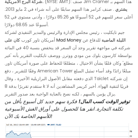
(NYSE: AMT): صنف Jim Cramer هذا السهم بـ
شركة البرج الأمريكية.
يشتري
. صنف كرامر هذا السهم سابقًا على أنه شراء في 2 مايو 2013.
أعلى سعر للسهم في 52 أسبوعًا هو 85.26 دولارًا ، وأدنى مستوى في 52
أسبوعًا عند 68.65 دولارًا.
جيم تايكليت ، رئيس مجلس الإدارة والرئيس والمدير التنفيذي لشركة
كان على Mad Money الليلة الماضية
للدفاع عن
أمريكان تاور كورب
شركته في مواجهة تقرير وجد أن السعر قد ينخفض ​​بنسبة 40 في المائة
بواسطة كارسون بلوك من مودي ووترز. ووصف تايكليت التقرير بأنه 'غير
مطلع' وكان قلقًا بشأن الاحتيال ، متطلعًا للحفاظ على صورة أمريكان تاور.
وفقًا للتقرير ، دفع American Tower مبلغًا زائدًا وقد أساء تمثيل المبلغ
الذي دفعته مقابل الأصول البرازيلية الأخيرة ، وقال Taiclet إن شركته
ستقدم تقريرًا بدقة 8 k قريبًا لتنقية الهواء. أخبر كريمر المشاهدين أنه لا
يزال يؤمن بالسهم ، لكنه نصح بالعناية الواجبة بعد صدور التقرير.
توفير الوقت كسب المال!
فكرة سهم جديد كل أسبوع بأقل من
تكلفة التجارة. انقر هنا للحصول على أوراق الغش الأسبوعية
للأسهم الخاصة بك الآن!