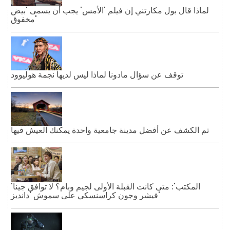
لماذا قال بول مكارتني إن فيلم 'الأمس' يجب أن يسمى 'بيض
مخفوق'
توقف عن سؤال مادونا لماذا ليس لديها نجمة هوليوود
تم الكشف عن أفضل مدينة جامعية واحدة يمكنك العيش فيها
'المكتب': متى كانت القبلة الأولى لجيم وبام؟ لا توافق جينا
فيشر وجون كراسنسكي على سموش 'دانديز'