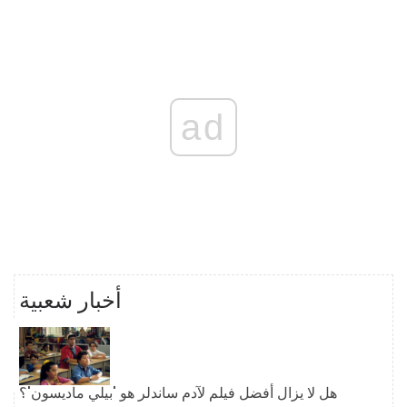
ad
أخبار شعبية
هل لا يزال أفضل فيلم لآدم ساندلر هو 'بيلي ماديسون'؟