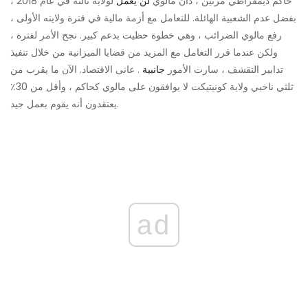
حاكم ديمقراطي مرتين ، دان مالوي
لن يعمل
لولاية ثالثة في عام 2018 ،
بفضل عدم الشعبية الهائلة. للتعامل مع أزمة مالية في فترة ولايته الأولى ،
رفع مالوي الضرائب ، وهي خطوة حظيت بدعم كبير. نجح الأمر لفترة ،
ولكن عندما قرر التعامل مع المزيد من قضايا الميزانية من خلال تنفيذ
تدابير التقشف ، سارت الأمور
جانبية
. عانى الاقتصاد. الآن ما يقرب من
ثلثي ناخبي ولاية كونيتيكت لا يوافقون على مالوي كحاكم ، وأقل من 30٪
يعتقدون أنه يقوم بعمل جيد.
ad