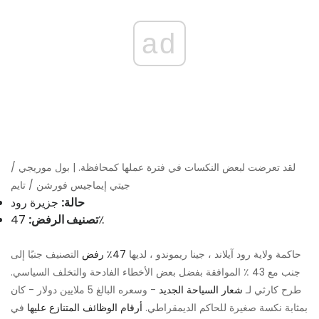
ad
لقد تعرضت لبعض النكسات في فترة عملها كمحافظة. | بول موريجي /
جيتي إيماجيس فورشن / تايم
حالة:
جزيرة رود
47٪
تصنيف الرفض:
حاكمة ولاية رود آيلاند ، جينا ريموندو ، لديها
47٪ رفض
التصنيف جنبًا إلى
جنب مع 43 ٪ الموافقة بفضل بعض الأخطاء الفادحة والتخلف السياسي.
طرح كارثي لـ
شعار السياحة الجديد
- وسعره البالغ 5 ملايين دولار - كان
بمثابة نكسة صغيرة للحاكم الديمقراطي.
أرقام الوظائف المتنازع عليها
في