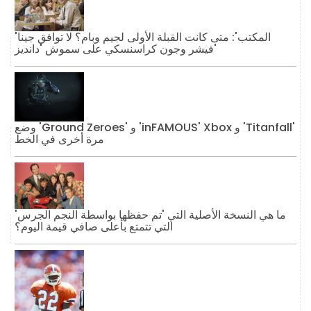
'المكتب': متى كانت القبلة الأولى لجيم وبام؟ لا توافق جينا
فيشر وجون كراسنسكي على سموش 'دانديز'
وضع 'Ground Zeroes' و 'inFAMOUS' Xbox و 'Titanfall'
مرة أخرى في الخط
ما هي النسخة الأصلية التي 'تم حفظها بواسطة النجم الجرس'
التي تتمتع بأعلى صافي قيمة اليوم؟