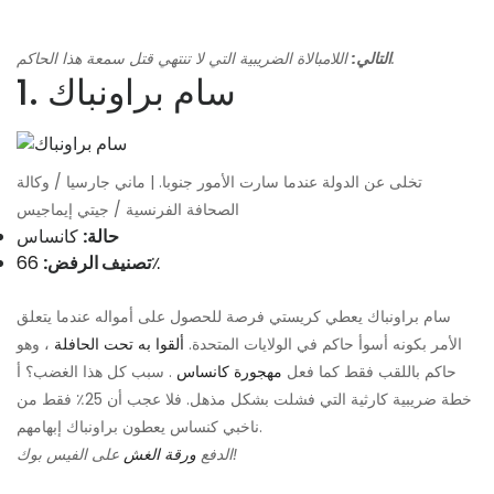
اللامبالاة الضريبية التي لا تنتهي قتل سمعة هذا الحاكم.
التالي:
1. سام براونباك
تخلى عن الدولة عندما سارت الأمور جنوبا. | ماني جارسيا / وكالة
الصحافة الفرنسية / جيتي إيماجيس
حالة:
كانساس
66٪
تصنيف الرفض:
سام براونباك يعطي كريستي فرصة للحصول على أمواله عندما يتعلق
الأمر بكونه أسوأ حاكم في الولايات المتحدة.
ألقوا به تحت الحافلة
، وهو
حاكم باللقب فقط كما فعل
مهجورة كانساس
. سبب كل هذا الغضب؟ أ
خطة ضريبية كارثية التي فشلت بشكل مذهل. فلا عجب أن 25٪ فقط من
ناخبي كنساس يعطون براونباك إبهامهم.
على الفيس بوك!
الدفع
ورقة الغش