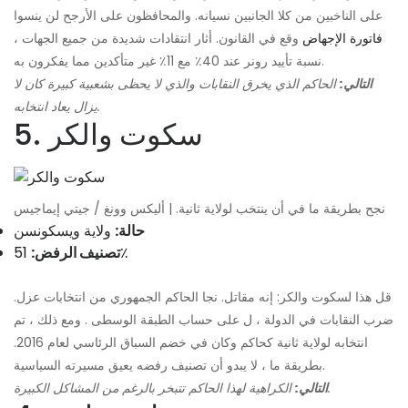
على الناخبين من كلا الجانبين نسيانه. والمحافظون على الأرجح لن ينسوا
فاتورة الإجهاض
وقع في القانون. أثار انتقادات شديدة من جميع الجهات ،
نسبة تأييد رونر عند 40٪ مع 11٪ غير متأكدين مما يفكرون به.
التالي:
الحاكم الذي يخرق النقابات والذي لا يحظى بشعبية كبيرة كان لا
يزال يعاد انتخابه.
5. سكوت والكر
نجح بطريقة ما في أن ينتخب لولاية ثانية. | أليكس وونغ / جيتي إيماجيس
حالة:
ولاية ويسكونسن
51٪
تصنيف الرفض:
قل هذا لسكوت والكر: إنه مقاتل. نجا الحاكم الجمهوري من انتخابات عزل.
ضرب النقابات في الدولة ، ل على حساب الطبقة الوسطى . ومع ذلك ، تم
انتخابه لولاية ثانية كحاكم وكان في خضم السباق الرئاسي لعام 2016.
بطريقة ما ، لا يبدو أن تصنيف رفضه يعيق مسيرته السياسية.
الكراهية لهذا الحاكم تتبخر بالرغم من المشاكل الكبيرة.
التالي: