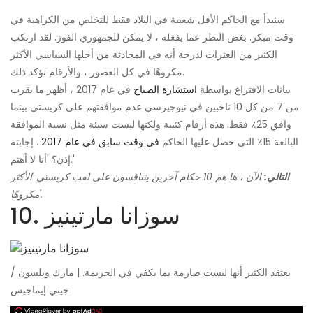
سنبدأ مع الحاكم الأقل شعبية في البلاد فقط للتخلص من الكراهية في
وقت مبكر. بغض النظر عما يفعله ، لا يمكن للجمهوري الفوز. لقد ارتكب
الكثير من العثرات لدرجة أنه في المحادثة من أجلها السياسي الأكثر
مكروهًا في كل العصور ، والأرقام تؤكد ذلك.
بيانات الاقتراع بواسطة
استشارة الصباح
في عام 2017 ، أظهر ما يقرب
من 7 من كل 10 ناخبين في نيوجيرسي عدم موافقتهم على كريستي بينما
وافق 25٪ فقط. هذه أرقام كئيبة ولكنها ليست سيئة مثل نسبة الموافقة
البالغة 15٪ التي حصل عليها الحاكم
في وقت سابق في عام 2017
. إجابته
إذن؟ 'أنا لا أهتم.'
التالي:
الآن ، ها هم 10 حكام آخرين يتنافسون على لقب كريستي 'الأكثر
مكروهًا'.
10. سوزانا مارتينيز
يعتقد الكثير أنها ليست صارمة بما يكفي في الجريمة. | مارك ويلسون /
جيتي إيماجيس