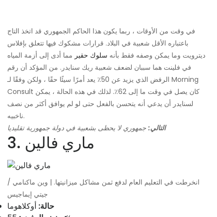
في وقت من الأوقات ، ربما يكون هذا الحاكم الجمهوري قد اتخذ التاج
باعتباره الأقل شعبية في البلاد. قرارات مشكوك فيها تتعلق بإفلاس
ديترويت وما يمكن وصفه فقط بأنه
سلوك حقير
مما أدى إلى أزمة المياه
في فلينت هما سببان لضعف شعبية ريك سنايدر. من المؤكد أن رقم
الرفض الذي يزيد عن 50٪ يعد أمرًا سيئًا حقًا ، ولكن وفقًا لـ Morning
Consult كان يصل في وقت ما إلى 62٪. لذلك في هذه الحالة ، يمكن
لسنايدر أن يدعي أنه يتحسن بالفعل حتى لو لم يوافق أكثر من نصف
ناخبيه.
التالي:
جمهوري لا يحظى بشعبية في دولة جمهورية تقليديا
3. ماري فالين
انخرطت في التعليم العام لدفع ثمن مشاكل ميزانيتها. | وين ماكنامي /
جيتي إيماجيس
حالة:
أوكلاهوما