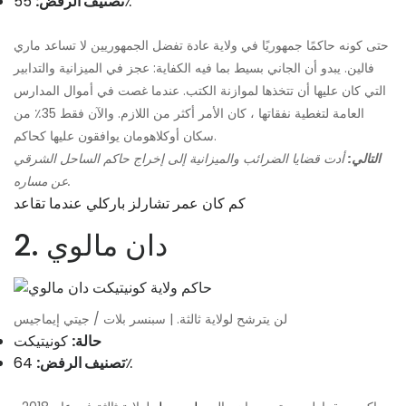
55٪
تصنيف الرفض:
حتى كونه حاكمًا جمهوريًا في ولاية عادة تفضل الجمهوريين لا تساعد ماري
فالين. يبدو أن الجاني بسيط بما فيه الكفاية: عجز في الميزانية والتدابير
التي كان عليها أن تتخذها لموازنة الكتب. عندما غصت في أموال المدارس
العامة لتغطية نفقاتها ، كان الأمر أكثر من اللازم. والآن فقط 35٪ من
سكان أوكلاهومان يوافقون عليها كحاكم.
التالي:
أدت قضايا الضرائب والميزانية إلى إخراج حاكم الساحل الشرقي
عن مساره.
كم كان عمر تشارلز باركلي عندما تقاعد
2. دان مالوي
لن يترشح لولاية ثالثة. | سبنسر بلات / جيتي إيماجيس
حالة:
كونيتيكت
64٪
تصنيف الرفض: