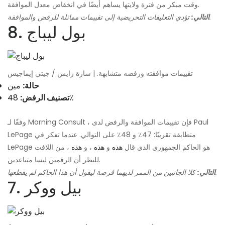
وقت مبكر من فترة ولايتها يساهم أيضًا في انخفاض معدل الموافقة.
تؤدي التعليقات التحريضية إلى تقييمات مماثلة للرفض والموافقة.
التالي:
8. بول ليباج
تقييمات موافقته ورفضه متشابهة. | سارة رايس / جيتي إيماجيس
حالة:
مين
48٪
تصنيف الرفض:
وفقًا لـ Morning Consult ، فإن تقييمات الموافقة والرفض لدى Paul
LePage متطابقة تقريبًا: 47٪ و 48٪ على التوالي. عندما تفكر في
LePage هو الحاكم الجمهوري الذي قال
هذه
و
هذه
، و
هذه
، من اللافت
للنظر أن الرقمين ليسا متباعدين.
كلا الجانبين من الممر لديهما فرصة ليقول أن هذا الحاكم لم يقطعها.
التالي:
7. بيل ووكر