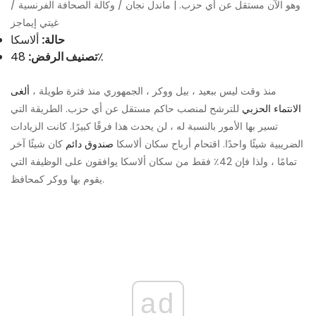
وهو الآن مستقل عن أي حزب. | ماندل نجان / وكالة الصحافة الفرنسية /
غيتي إيماجز
حالة:
ألاسكا
48٪
تصنيف الرفض:
منذ وقت ليس ببعيد ، بيل ووكر ، الجمهوري منذ فترة طويلة ،
ألغى
الانتماء الحزبي
للترشح لمنصب حاكم مستقل عن أي حزب. الطريقة التي
تسير بها الأمور بالنسبة له ، لن يحدث هذا فرقًا كبيرًا. كانت الزيادات
الضريبية شيئًا واحدًا. اقتحام أرباح سكان ألاسكا
صندوق دائم
كان شيئًا آخر
تمامًا ، ولذا فإن 42٪ فقط من سكان ألاسكا يوافقون على الوظيفة التي
يقوم بها ووكر كمحافظ.
ad