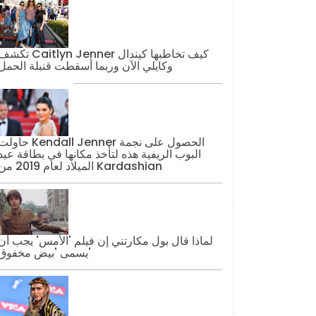
تكشف Caitlyn Jenner كيف تخاطبها كيند
وكايلي الآن وربما أسقطت قنبلة الحمل
حاولت Kendall Jenner الحصول على نج
البوب ​​الريفية هذه لتأخذ مكانها في بطاقة عيد
الميلاد لعام 2019 من Kardashian
لماذا قال بول مكارتني إن فيلم 'الأمس' يجب أن
يسمى 'بيض مخفوق'