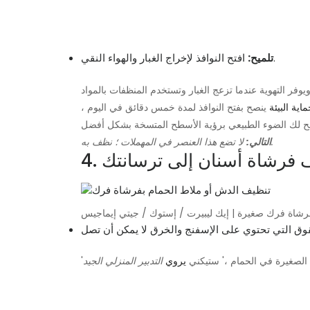
افتح النوافذ لإخراج الغبار والهواء النقي.
تلميح:
وفر التهوية عندما تزعج الغبار وتستخدم المنظفات بالمواد
اية البيئة
ينصح بفتح النوافذ لمدة خمس دقائق في اليوم ،
لا تضع هذا العنصر في المهملات ؛ نظف به.
التالي:
ضف فرشاة أسنان إلى ترسانتك
شاة فرك صغيرة | إيك ليبيرت / إستوك / جيتي إيماجيس
الصغيرة في الحمام ،' ستيكني
يروي
التدبير المنزلي الجيد