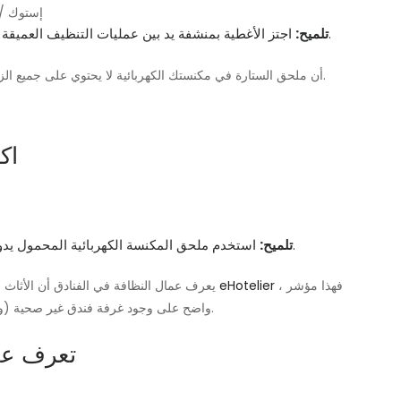
ستائر نظيفة بفضل خادم
اجتز الأغطية بمنشفة يد بين عمليات التنظيف العميقة ، ثم قم بتنظيف الغبار المتساقط على الأرضية بالكامل.
تلميح:
يوضح Stickney أن ملحق الستارة في مكنستك الكهربائية لا يحتوي على جميع الزوايا والشقوق حيث يمكن أن يختبئ الغبار.
6.
استخدم ملحق المكنسة الكهربائية المحمول يدويًا لتنظيف الأثاث واللحف وألواح الرأس ووسائد الرمي.
تلميح:
، فهذا مؤشر
eHotelier
يعرف عمال النظافة في الفنادق أن الأثاث واللهجات المهملة يمكن أن تصبح قذرة بسرعة. بالنسبة الى
واضح على وجود غرفة فندق غير صحية (ومنزل متسخ). لا تنس تفريغ هذه العناصر المستخدمة بكثرة.
7. تعرف 