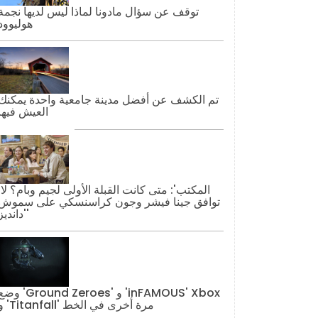
توقف عن سؤال مادونا لماذا ليس لديها نجمة
هوليوود
تم الكشف عن أفضل مدينة جامعية واحدة يمكنك
العيش فيها
'المكتب': مت
توافق جينا فيشر وجون كراسنسكي على سموش
'دانديز'
وضع 'Ground Zeroes' و 'AMOUS' Xbox
و 'Titanfall' مرة أخرى في الخط