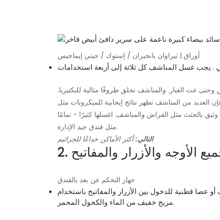
أوراق | ثيراوان بانجبران / إستوك / جيتي إيماجيس
 وحتى عث الغبار. والمناشف تخلق ظروفًا مثالية للبكتيريا.
ن العديد من المناشف تظهر نتائج إيجابية للميكروبات مثل
 وثيق بالجثث مثل الفراش والمناشف. اغسلها كثيرًا - تمامًا
مثل فندق جيد الإدارة.
التالي:
أكثر الأماكن خداعًا للجراثيم
جميع الأوجه والأزرار والمفاتيح
جهاز التحكم عن بعد بالفندق
و عصا قطنية للدخول بين الأزرار والمفاتيح باستخدام
مزيج خفيف من الماء والكحول المحمر.