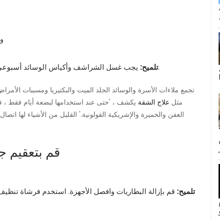
. يجب غسل المناشف كل ثلاثة إلى أربعة استخدامات.
تلميح:
يجب غسل الشراشف وأكياس الوسائد
أسبوعي
تجمع ملاءات الأسرة والوسائد الجلد الميت والبكتيريا ومسببات الأمراض
مثل
علاج الشقة
يكشف ، 'حتى عند استخدامها لبضعة أيام فقط ، فإ
العفن والخميرة والإشريكية القولونية.' القليل من الأشياء لها اتصال
ى كانت القبلة الأولى لجيم وبام؟ لا
2. قم بتعقيم 
تلميح:
قم بإزالة البطاريات وافصل الأجهزة. استخدم فرشاة تنظيف أ
inF