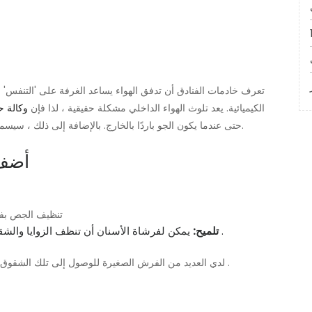
تعرف خادمات الفنادق أن تدفق الهواء يساعد الغرفة على 'التنفس' وي
الكيميائية. يعد تلوث الهواء الداخلي مشكلة حقيقية ، لذا فإن
وكالة حم
حتى عندما يكون الجو باردًا بالخارج. بالإضافة إلى ذلك ، سيسمح لك الضوء الطبيعي برؤية الأسطح المتسخة بشكل أفضل.
4. أ
تنظيف الجص بفر
يمكن لفرشاة الأسنان أن تنظف الزوايا والشقوق التي تحتوي على الإسفنج والخرق لا يمكن أن تصل .
تلميح:
.
'لدي العديد من الفرش الصغيرة للوصول إلى تلك الشقوق 