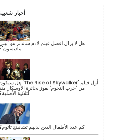
أخبار شعبية
هل لا يزال أفضل فيلم لآدم ساندلر هو 'بيلي
ماديسون'؟
هل سيكون 'The Rise of Skywalker' أول فيل
من 'حرب النجوم' يفوز بجائزة الأوسكار منذ
الثلاثية الأصلية؟
كم عدد الأطفال الذين لديهم تشانينج تاتوم؟