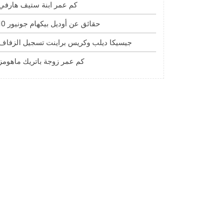
كم عمر ابنة ستيف هارفي
10 حقائق عن أوديل بيكهام جونيور
جيسيكا ديلب وكريس براينت تسجيل الزفاف
كم عمر زوجة باتريك ماهومز