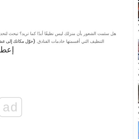
ال
هل سئمت الشعور بأن منزلك ليس نظيفًا أبدًا كما تريد؟ تبحث لتح
التنظيف التي أقسمتها خادمات الفنادق.
(حوّل مكانك إلى عش 
1. إع
مة
ad