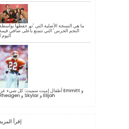
ما هي النسخة الأصلية التي 'تم حفظها بواسطة
النجم الجرس' التي تتمتع بأعلى صافي قيمة
اليوم؟
أطفال إميت سميث: كل شيء عن Emmitt و
Rheagen و Skylar و Elijah
إقرأ المزيد