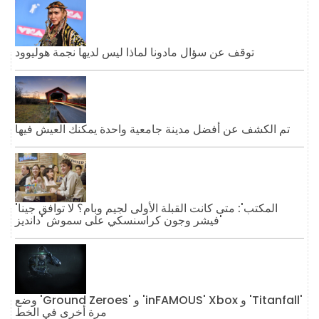
توقف عن سؤال مادونا لماذا ليس لديها نجمة هوليوود
تم الكشف عن أفضل مدينة جامعية واحدة يمكنك العيش فيها
'المكتب': متى كانت القبلة الأولى لجيم وبام؟ لا توافق جينا
فيشر وجون كراسنسكي على سموش 'دانديز'
وضع 'Ground Zeroes' و 'inFAMOUS' Xbox و 'Titanfall'
مرة أخرى في الخط