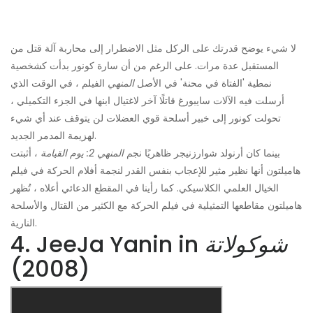
لا شيء يوضح قدرتك على الركل مثل الاضطرار إلى محاربة آلة قتل من
المستقبل عدة مرات. على الرغم من أن سارة كونور بدأت كشخصية
نمطية 'الفتاة في محنة' في الأصل
المنهي
الفيلم ، في الوقت الذي
أرسلت فيه الآلات سايبورغ قاتلًا آخر لاغتيال ابنها في الجزء التكميلي ،
تحولت كونور إلى خبير أسلحة قوي العضلات لن يتوقف عند أي شيء
لهزيمة المدمر الجديد.
بينما كان أرنولد شوارزنيجر ظاهريًا نجم
المنهي
2: يوم القيامة
، أثبتت
هاميلتون أنها نظير مثير للإعجاب بنفس القدر لنجمة أفلام الحركة في فيلم
الخيال العلمي الكلاسيكي. كما رأينا في المقطع الدعائي أعلاه ، تُظهر
هاميلتون مقاطعها التمثيلية في فيلم الحركة مع الكثير من القتال والأسلحة
النارية.
شوكولاتة
4. JeeJa Yanin in
(2008)