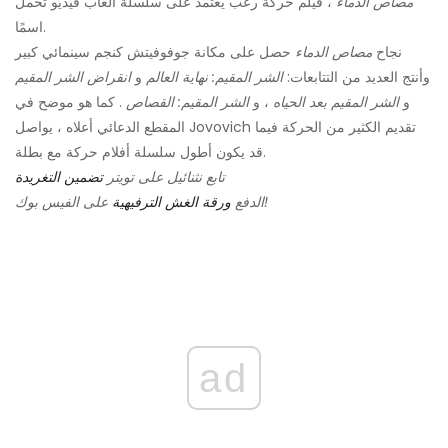
مصاص الدماء
، فيلم حركة رعب يعتمد على سلسلة ألعاب فيديو تحمل
اسمًا.
نجاح
مصاص الدماء
حصل على مكانة جوفوفيتش كنجم سينمائي كبير
وأنتج العديد من التتابعات:
الشر المقيم: نهاية العالم
و
انقراض الشر المقيم
و
الشر المقيم بعد الحياه
، و
الشر المقيم: القصاص
. كما هو موضح في
المقطع الدعائي أعلاه ، يواصل Jovovich تقديم الكثير من الحركة فيما
قد يكون أطول سلسلة أفلام حركة مع بطلة.
تابع نثنائيل على تويتر
تضمين التغريدة
على الفيس بوك!
الدفع
ورقة الغش الترفيهية
ad