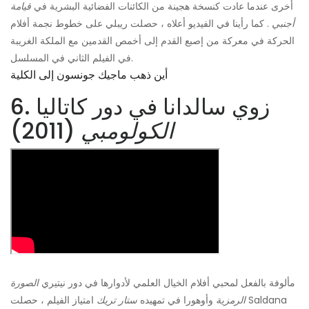
أخرى عندما عادت كنسخة هجينة من الكائنات الفضائية البشرية في
قيامة
أجنبي
. كما رأينا في الفيديو أعلاه ، حصلت ريبلي على خطوط نجمة أفلام
الحركة في معركة من إصبع القدم إلى أخمص القدمين مع الملكة الغريبة
في الفيلم الثاني في المسلسل.
أين ذهب ماجيك جونسون إلى الكلية
6. زوي سالدانا في دور كاتاليا
الكولومبي
(2011)
مألوفة بالفعل لمحبي أفلام الخيال العلمي لأدوارها في دور نيتيري
الصورة
الرمزية
وأوهورا في تمهيده
ستار تريك
امتياز الفيلم ، حصلت Saldana