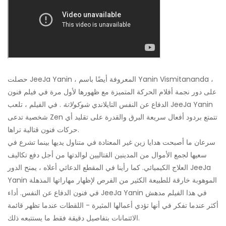
حصلت JeeJa Yanin ، المعروفة أيضًا باسم Yanin Vismitananda ،
على دور نجمة أفلام الحركة المتميزة مع ظهورها لأول مرة في فيلم فنون
الدفاع عن النفس التايلاندي
شوكولاتة
. في الفيلم ، تلعب JeeJa Yanin
شخصية تدعى Zen تتمتع بردود أفعال سريعة البرق والقدرة على تقليد أي
حركات فنون قتالية تراها.
سرعان ما أصبحت هدايا زين غير المعتادة في متناول يديها بينما تشرع في
سعيها لجمع الأموال من المدينين القتاليين لوالدتها من أجل دفع تكاليف
العلاج الكيميائي. كما رأينا في المقطع الدعائي أعلاه ، يمنح الدور JeeJa
Yanin الموهوبة خارقة للطبيعة الكثير من الفرص لإظهار مهاراتها المذهلة
في فنون الدفاع عن النفس. أداء JeeJa Yanin في هذا الفيلم مدهش
أكثر عندما تفكر في أنها تؤدي أعمالها المثيرة - اللقطات عندما تظهر قائمة
الائتمانات بتفاصيل دقيقة فقط ما يستتبعه ذلك.