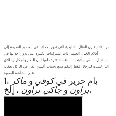
من أفلام فنون القتال التقليدية التي تدور أحداثها في العصور القديمة إلى
أفلام الخيال العلمي ذات الميزانيات الكبيرة التي تدور أحداثها في
المستقبل البائس ، أثبتت النساء منذ فترة طويلة أن اللكم والركل وإطلاق
النار ليست للرجال فقط. إليكم سبع نجمات أكشن أتقن فن الركل بعقب
على الشاشة الفضية.
1. بام جرير في
كوفي
و
ماكر
، إلخ.
براون
و
جاكي براون