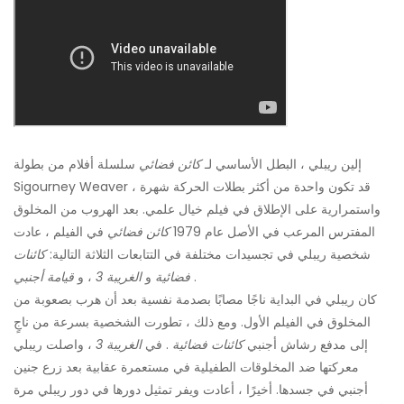
إلين ريبلي ، البطل الأساسي لـ
كائن فضائي
سلسلة أفلام من بطولة
Sigourney Weaver ، قد تكون واحدة من أكثر بطلات الحركة شهرة
واستمرارية على الإطلاق في فيلم خيال علمي. بعد الهروب من المخلوق
المفترس المرعب في الأصل عام 1979
كائن فضائي
في الفيلم ، عادت
شخصية ريبلي في تجسيدات مختلفة في التتابعات الثلاثة التالية:
كائنات
.
فضائية
و
الغريبة 3
، و
قيامة أجنبي
كان ريبلي في البداية ناجًا مصابًا بصدمة نفسية بعد أن هرب بصعوبة من
المخلوق في الفيلم الأول. ومع ذلك ، تطورت الشخصية بسرعة من ناجٍ
إلى مدفع رشاش أجنبي
كائنات فضائية
. في
الغريبة 3
، واصلت ريبلي
معركتها ضد المخلوقات الطفيلية في مستعمرة عقابية بعد زرع جنين
أجنبي في جسدها. أخيرًا ، أعادت ويفر تمثيل دورها في دور ريبلي مرة