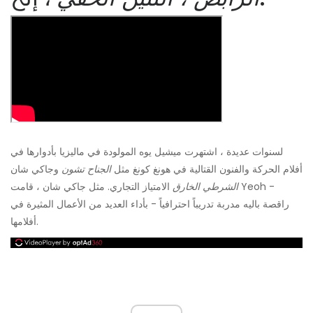
لسنوات عديدة ، اشتهرت ميشيل يوه المولودة في ماليزيا بأدوارها في
أفلام الحركة والفنون القتالية في هونغ كونغ مثل
الجناح تشون
وجاكي شان
الشرطي الخارق
الامتياز التجاري. مثل جاكي شان ، قامت Yeoh -
راقصة باليه مدربة تدريباً احترافياً - بأداء العديد من الأعمال المثيرة في
أفلامها.