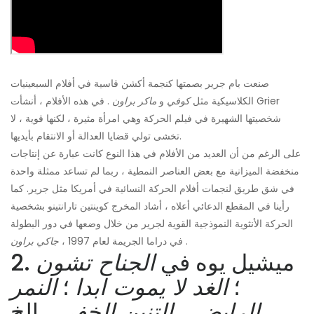
صنعت بام جرير بصمتها كنجمة أكشن قاسية في أفلام السبعينيات
الكلاسيكية مثل
كوفي
و
ماكر براون
. في هذه الأفلام ، أنشأت Grier
شخصيتها الشهيرة في فيلم الحركة وهي امرأة مثيرة ، لكنها قوية ، لا
تخشى تولي قضايا العدالة أو الانتقام بأيديها.
على الرغم من أن العديد من الأفلام في هذا النوع كانت عبارة عن إنتاجات
منخفضة الميزانية مع بعض العناصر النمطية ، ربما لم تساعد ممثلة واحدة
في شق طريق لنجمات أفلام الحركة النسائية في أمريكا مثل جرير. كما
رأينا في المقطع الدعائي أعلاه ، أشاد المخرج كوينتين تارانتينو بشخصية
الحركة الأنثوية النموذجية القوية لجرير من خلال وضعها في دور البطولة
.
في دراما الجريمة لعام 1997 ،
جاكي براون
2. ميشيل يوه في
الجناح تشون
؛
الغد لا يموت ابدا
؛
النمر
، إلخ.
الرابض ، التنين الخفي