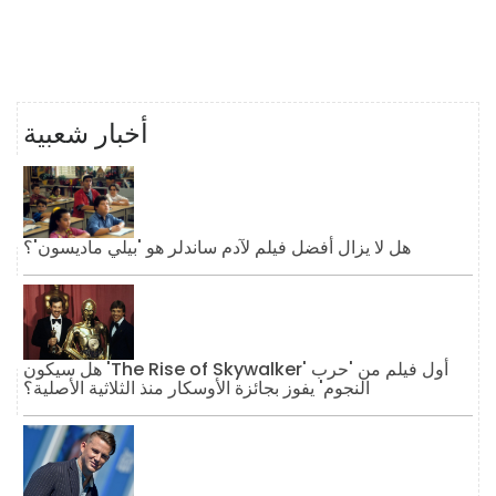
أخبار شعبية
هل لا يزال أفضل فيلم لآدم ساندلر هو 'بيلي ماديسون'؟
هل سيكون 'The Rise of Skywalker' أول فيلم من 'حرب
النجوم' يفوز بجائزة الأوسكار منذ الثلاثية الأصلية؟