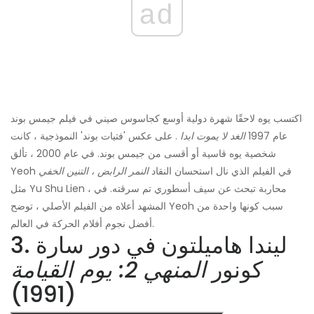
ad
اكتسب يوه لاحقًا شهرة دولية أوسع كجاسوس صيني في فيلم جيمس بوند
عام 1997
الغد لا يموت ابدا
. على عكس 'فتيات بوند' النموذجية ، كانت
شخصية يوه قاسية أو أقسى من جيمس بوند. في عام 2000 ، تألق
Yeoh في الفيلم الذي نال استحسان النقاد
النمر الرابض ، التنين الخفي
مثل Yu Shu Lien ، محاربة تبحث عن سيف أسطوري تم سرقته. في
المشهد أعلاه من الفيلم الأصلي ، توضح Yeoh سبب كونها واحدة من
أفضل نجوم أفلام الحركة في العالم.
3. ليندا هاميلتون في دور سارة
كونور
المنهي
2: يوم القيامة
(1991)