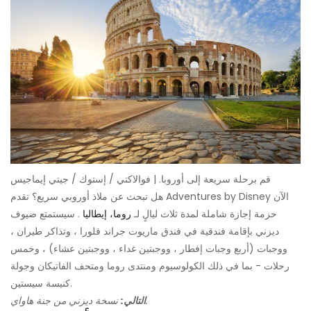
قم برحلة سريعة إلى أوروبا. | فوالاكتي / إستوك / جيتي إيماجيس
هل تبحث عن ملاذ أوروبي سريع؟ تقدم Adventures by Disney الآن
حزمة إجازة شاملة لمدة ثلاث ليالٍ لـ
روما، إيطاليا
. سيستمتع ضيوف
ديزني بإقامة فندقية في فندق ماريوت جراند فلورا ، وتذاكر طيران ،
ووجبات (أربع وجبات إفطار ، ووجبتين غداء ، ووجبتين عشاء) ، وخمس
رحلات - بما في ذلك الكولوسيوم ومنتدى روما ومتحف الفاتيكان وجولة
كنيسة سيستين.
نسخة ديزني من جنة هاواي.
التالي: