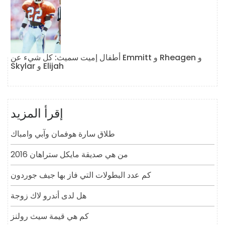
أطفال إميت سميث: كل شيء عن Emmitt و Rheagen و
Skylar و Elijah
إقرأ المزيد
طلاق سارة هوفمان وآبي وامباك
من هي صديقة مايكل ستراهان 2016
كم عدد البطولات التي فاز بها جيف جوردون
هل لدى أندرو لاك زوجة
كم هي قيمة سيث رولنز