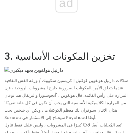
ad
3. تخزين المكونات الأساسية
سلالات دارنيل هولغوين كوكتيل | كريستين سكوبيك / ورقة الغش الثقافية
عندما يتعلق الأمر بالمكونات الضرورية خارج المشروبات الروحية ، فإن
المرارة على رأس القائمة. قال هولغوين ، 'أنجوستورا والبرتقال هما نوعان
من المرارة الكلاسيكية الأساسية التي يجب أن تكون في كل حانة تقريبًا.'
هذان الاثنان سيوفران لك معظم الكوكتيلات ، ولكن أي شخص يحب
Sazerac سيحتاج إلى الاستثمار في Peychaud أيضًا.
تُعد المُحليات أيضًا لاعبًا كبيرًا في المشروبات ، وليس عليك فقط تناول
السكر. قال هولغوين: 'أحب استخدام العسل أيضًا'. فقط تأكد من تحويله