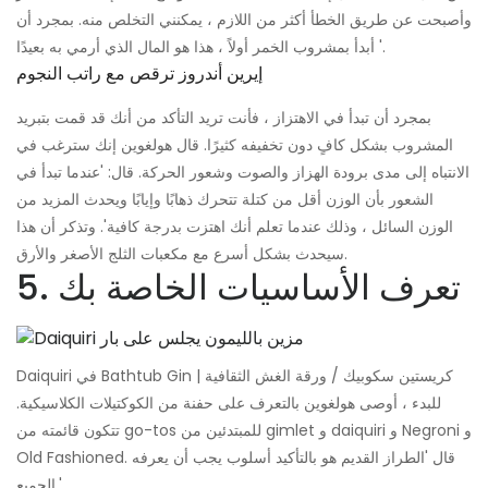
وأصبحت عن طريق الخطأ أكثر من اللازم ، يمكنني التخلص منه. بمجرد أن
أبدأ بمشروب الخمر أولاً ، هذا هو المال الذي أرمي به بعيدًا '.
إيرين أندروز ترقص مع راتب النجوم
بمجرد أن تبدأ في الاهتزاز ، فأنت تريد التأكد من أنك قد قمت بتبريد
المشروب بشكل كافٍ دون تخفيفه كثيرًا. قال هولغوين إنك سترغب في
الانتباه إلى مدى برودة الهزاز والصوت وشعور الحركة. قال: 'عندما تبدأ في
الشعور بأن الوزن أقل من كتلة تتحرك ذهابًا وإيابًا ويحدث المزيد من
الوزن السائل ، وذلك عندما تعلم أنك اهتزت بدرجة كافية'. وتذكر أن هذا
سيحدث بشكل أسرع مع مكعبات الثلج الأصغر والأرق.
5. تعرف الأساسيات الخاصة بك
Daiquiri في Bathtub Gin | كريستين سكوبيك / ورقة الغش الثقافية
للبدء ، أوصى هولغوين بالتعرف على حفنة من الكوكتيلات الكلاسيكية.
تتكون قائمته من go-tos للمبتدئين من gimlet و daiquiri و Negroni و
Old Fashioned. قال 'الطراز القديم هو بالتأكيد أسلوب يجب أن يعرفه
الجميع.'