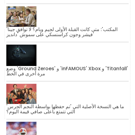
'المكتب': متى كانت القبلة الأولى لجيم وبام؟ لا توافق جينا
فيشر وجون كراسنسكي على سموش 'دانديز'
وضع 'Ground Zeroes' و 'inFAMOUS' Xbox و 'Titanfall'
مرة أخرى في الخط
ما هي النسخة الأصلية التي 'تم حفظها بواسطة النجم الجرس'
التي تتمتع بأعلى صافي قيمة اليوم؟