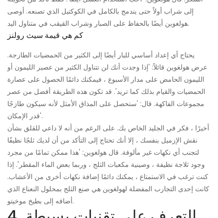
إلى شراب أولاً حتى يندمج بالكامل في الكوكتيل الذي تصنعه. أوصى
هولغوين أيضًا بالحفاظ على الصبار وشراب القيقب في متناول اليد.
كم هي قيمة سيث رولنز
يحتاج أي إعداد أساسي للبار أيضًا إلى الكثير من الحمضيات الطازجة.
عرض هولغوين قائلاً: 'إذا وجدت أنك لن تتناول الكثير من عصير الليمون أو
الليمون الحامض على مدار الأسبوع ، فيمكنك دائمًا الحصول على عصارة
الحمضيات والقيام بذلك كما تريد'. قد تكون هذه الطريقة أفضل من عصر
مجموعات الفاكهة. قال: 'ستحصل على المذاق الأمثل لأنه سيكون طازجًا
قدر الإمكان'.
أخيرًا ، فكر في الجليد الخاص بك. على الرغم من أنه لا داعي للقلق بشأن
نقش الإزميل بنفسك ، إلا أنك تحتاج إلى التأكد من أن لديك ثلجًا نظيفًا
لتجنب أي نكهات غير مألوفة. قال هولغوين: 'هذا ممكن تمامًا من مجرد
وجود ثلاجة نظيفة ، وصينية مكعبات الثلج ، وربما بعض الماء المقطر'. إذا
كنت ترغب في الاستمتاع ، يمكنك دائمًا إضافة نكهات أخرى من الأعشاب.
كانت إحدى التجارب المفضلة لهولغوين هي صنع الثلج بمحلول النعناع الذي
أضافه إلى بطيخ موخيتو.
4. التعرف على تقنيات بسيطة