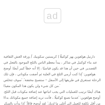
ad
دارنيل هولغوين يهز كوكتيلًا | كريستين سكوبيك / ورقة الغش الثقافية
عند بناء كوكتيل في شاكر ، يبدأ معظم الناس بالثلج الموجود بالفعل في
القصدير. في حين أن هذا قد يكون قياسيًا ، إلا أنه خطأ كبير أيضًا. أوضح
هولغوين: 'إذا كنت أرمي الثلج في العلبة ثم أضفت مكوناتي ، فإن تلك
الرحلة تستغرق في طريقها إلى الأسفل - ستصبح مخففة'. 'سوف تتخلص
من كل شيء ولن يكون هذا المكون مفيدًا.'
هناك أيضًا ترتيب للعمليات التي يجب اتباعها عند إضافة مكونات قبل الثلج.
أوضح هولغوين: 'عندما تصنع كوكتيلًا ، فأنت تريد إضافة جميع مكوناتك بدءًا
من أقل تكلفة للعمل إلى أغلى ما لديك'. لقد أوضح قائلاً: 'إذا بدأت بالسكر