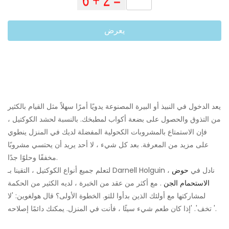
يعرض
يعد الدخول في النبيذ أو البيرة المصنوعة يدويًا أمرًا سهلاً مثل القيام بالكثير
من التذوق والحصول على بضعة أكواب لمطبخك. بالنسبة لحشد الكوكتيل ،
فإن الاستمتاع بالمشروبات الكحولية المفضلة لديك في المنزل ينطوي
على مزيد من المعرفة. بعد كل شيء ، لا أحد يريد أن يحتسي مشروبًا
مخففًا وحلوًا جدًا.
لتعلم جميع أنواع الكوكتيل ، التقينا بـ Darnell Holguin ، نادل في
حوض
الاستحمام الجن
. مع أكثر من عقد من الخبرة ، لديه الكثير من الحكمة
لمشاركتها مع أولئك الذين بدأوا للتو. الخطوة الأولى؟ قال هولغوين: 'لا
تخف'. 'إذا كان طعم شيء سيئًا ، فأنت في المنزل. يمكنك دائمًا إصلاحه '.