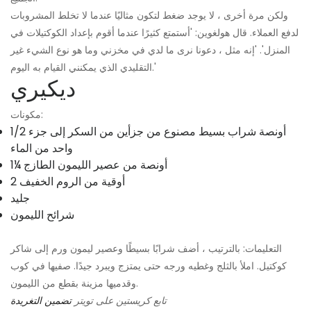
ولكن مرة أخرى ، لا يوجد ضغط لتكون مثاليًا عندما لا تخلط المشروبات
لدفع العملاء. قال هولغوين: 'أستمتع كثيرًا عندما أقوم بإعداد الكوكتيلات في
المنزل'. 'إنه مثل ، دعونا نرى ما لدي في مخزني وما هو نوع الشيء غير
التقليدي الذي يمكنني القيام به اليوم.'
ديكيري
مكونات:
1/2 أونصة شراب بسيط مصنوع من جزأين من السكر إلى جزء
واحد من الماء
1¼ أونصة من عصير الليمون الطازج
2 أوقية من الروم الخفيف
جليد
شرائح الليمون
التعليمات: بالترتيب ، أضف شرابًا بسيطًا وعصير ليمون ورم إلى شاكر
كوكتيل. املأ بالثلج وغطيه ورجه حتى يمتزج ويبرد جيدًا. صفيها في كوب
وقدميها مزينة بقطع من الليمون.
تابع كريستين على تويتر
تضمين التغريدة