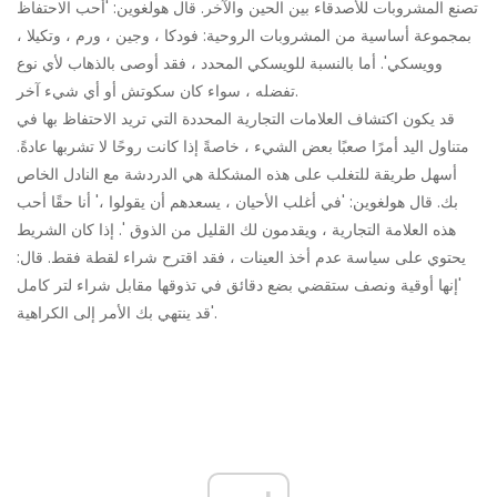
تصنع المشروبات للأصدقاء بين الحين والآخر. قال هولغوين: 'أحب الاحتفاظ
بمجموعة أساسية من المشروبات الروحية: فودكا ، وجين ، ورم ، وتكيلا ،
وويسكي'. أما بالنسبة للويسكي المحدد ، فقد أوصى بالذهاب لأي نوع
تفضله ، سواء كان سكوتش أو أي شيء آخر.
قد يكون اكتشاف العلامات التجارية المحددة التي تريد الاحتفاظ بها في
متناول اليد أمرًا صعبًا بعض الشيء ، خاصةً إذا كانت روحًا لا تشربها عادةً.
أسهل طريقة للتغلب على هذه المشكلة هي الدردشة مع النادل الخاص
بك. قال هولغوين: 'في أغلب الأحيان ، يسعدهم أن يقولوا ،' أنا حقًا أحب
هذه العلامة التجارية ، ويقدمون لك القليل من الذوق '. إذا كان الشريط
يحتوي على سياسة عدم أخذ العينات ، فقد اقترح شراء لقطة فقط. قال:
'إنها أوقية ونصف ستقضي بضع دقائق في تذوقها مقابل شراء لتر كامل
قد ينتهي بك الأمر إلى الكراهية'.