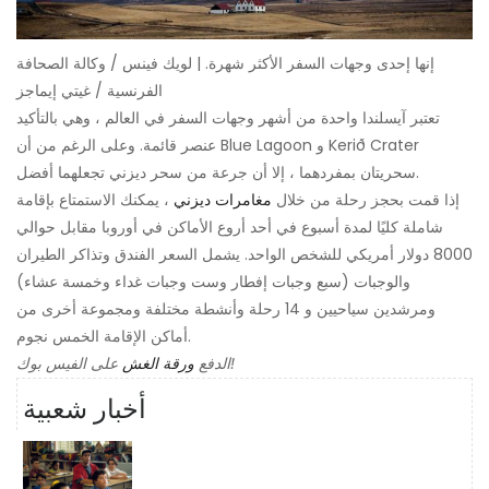
إنها إحدى وجهات السفر الأكثر شهرة. | لويك فينس / وكالة الصحافة
الفرنسية / غيتي إيماجز
تعتبر آيسلندا واحدة من أشهر وجهات السفر في العالم ، وهي بالتأكيد
عنصر قائمة. وعلى الرغم من أن Blue Lagoon و Kerið Crater
سحريتان بمفردهما ، إلا أن جرعة من سحر ديزني تجعلهما أفضل.
إذا قمت بحجز رحلة من خلال
مغامرات ديزني
، يمكنك الاستمتاع بإقامة
شاملة كليًا لمدة أسبوع في أحد أروع الأماكن في أوروبا مقابل حوالي
8000 دولار أمريكي للشخص الواحد. يشمل السعر الفندق وتذاكر الطيران
والوجبات (سبع وجبات إفطار وست وجبات غداء وخمسة عشاء)
ومرشدين سياحيين و 14 رحلة وأنشطة مختلفة ومجموعة أخرى من
أماكن الإقامة الخمس نجوم.
على الفيس بوك!
الدفع
ورقة الغش
أخبار شعبية