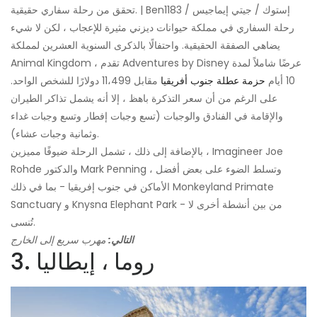
تحقق من رحلة سفاري حقيقية. | Ben1183 / إستوك / جيتي إيماجيس
رحلة السفاري في مملكة حيوانات ديزني مثيرة للإعجاب ، لكن لا شيء
يضاهي الصفقة الحقيقية. واحتفالًا بالذكرى السنوية العشرين لمملكة
Animal Kingdom ، تقدم Adventures by Disney عرضًا شاملاً لمدة
10 أيام
حزمة عطلة جنوب أفريقيا
مقابل 11،499 دولارًا للشخص الواحد.
على الرغم من أن سعر التذكرة باهظ ، إلا أنه يشمل تذاكر الطيران
والإقامة في الفنادق والوجبات (تسع وجبات إفطار وتسع وجبات غداء
وثمانية وجبات عشاء).
بالإضافة إلى ذلك ، تشمل الرحلة ضيوفًا مميزين ، Imagineer Joe
Rohde والدكتور Mark Penning ، وتسلط الضوء على بعض أفضل
الأماكن في جنوب إفريقيا - بما في ذلك Monkeyland Primate
Sanctuary و Knysna Elephant Park - من بين أنشطة أخرى لا
تُنسى.
التالي:
مهرب سريع إلى الخارج
3. روما ، إيطاليا