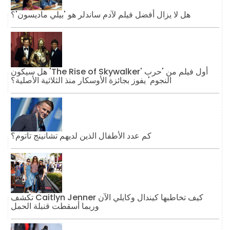
هل لا يزال أفضل فيلم لآدم ساندلر هو 'بيلي ماديسون'؟
هل سيكون 'The Rise of Skywalker' أول فيلم من 'حرب
النجوم' يفوز بجائزة الأوسكار منذ الثلاثية الأصلية؟
كم عدد الأطفال الذين لديهم تشانينج تاتوم؟
تكشف Caitlyn Jenner كيف تخاطبها كيندال وكايلي الآن
وربما أسقطت قنبلة الحمل