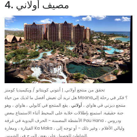
4. مصيف أولاني
تحقق من منتجع أولاني. | أنتوني كوينتانو / ويكيميديا ​​كومنز
هل تريد أن تعيش أفضل ما لديك من حياة Moana؟ فكر في رحلة إلى
منتجع ديزني في هاواي ،
أولاني
. يقع المنتجع في كابولي ، هاواي ، وهو
جنة حقيقية. استمتع بإطلالات خلابة على المحيط أثناء الاستمتاع ببعض
الأنشطة المضمنة - الحرف اليدوية في غرفة Pau Hana ، ودروس
القيثارة ، ومغارة Ka Maka ، وليالي الأفلام ، وغير ذلك - أو توجه إلى
الشاطئ للحصول على بعض المرح في الشمس.