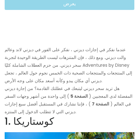
يعرض
عندما نفكر في إجازات ديزني ، نفكر على الفور في ديزني لاند وعالم
والت ديزني. ومع ذلك ، فإن المتنزهات ليست الطريقة الوحيدة لتجربة
سحر ديزني. من حزم العطلات الشاملة كليًا Adventures by Disney
إلى المنتجعات والمنتجعات الصحية ذات الخمس نجوم حول العالم ، تجعل
ديزني أي مكان يبدو وكأنه أسعد مكان على وجه الأرض.
هل تريد سحر ديزني ليتبعك في عطلتك القادمة؟ من إجازة ديزني
المفضلة لدى المعجبين (
الصفحة 5
) إلى واحدة من أشهر وجهات السفر
في العالم (
الصفحة 7
) ، فإننا نشارك في المستقبل أفضل سبع إجازات
ديزني التي لا تتطلب الدخول إلى المنتزه.
1. كوستاريكا