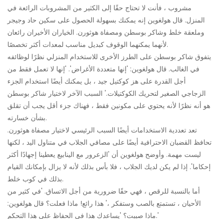
مشروب ، فأنت لا تحتاج حقًا إلى الكثير من المشروبات الرائعة في
المنزل. قال هولغوين إنه يمكنك بسهولة الحصول على سكين حاد وجيجر
وملعقة خلط وشاكر بوسطن ومصفاة هوثورن. الخياران الأخيران رائعان
لأنهما يمكنهما الوقوف كبديل مناسب لمعدات أكثر تخصصًا.
يتفوق شاكر بوسطن على الطرز الأخرى للاستخدام المنزلي نظرًا لوظائفه
في الغالب. قال هولغوين: 'إنها متعددة الأغراض'. 'إنها لا تعمل فقط من
أجل القدرة على هز كوكتيل جيد ، بل يمكنك أيضًا استخدام الجزء
الزجاجي الصغير لتحريك الكوكتيلات.' السبب الآخر لاختيار شاكر بوسطن
هو أنه نظرًا لأنه يحتوي على مكونين فقط ، فهناك جزء أقل يجب أن تقلق
بشأن خسارته.
تعد تعددية الاستخدامات أيضًا السبب الرئيسي لاختيار مصفاة هوثورن.
تحافظ القضبان الاحترافية أيضًا على مصافي الجلاب في متناول اليد ، لكنها
ليست مهمة. وأوضح هولغوين أن 'الزعرور مع الينابيع يعطينا إجهادًا أكثر
إحكاما'. إذا لم يكن لديك الجلاب ، فلا بأس بذلك لأنه لا يزال بإمكانك القيام
بذلك في كوب خلط.
أما بالنسبة للرقص ، فهي حقًا ضرورية من أجل الاتساق. 'في كثير من
الأحيان ، تستمتع بالصب وستفكر ،' هذا رائع! ماذا فعلت؟ قال هولغوين:
ماذا صببت؟ 'يساعدك هذا في الحفاظ على هذا التحكم.'