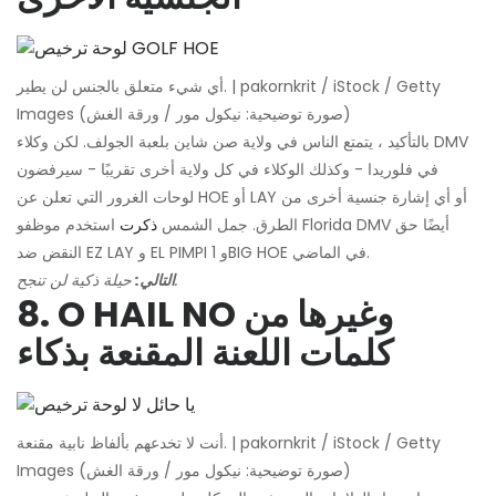
أي شيء متعلق بالجنس لن يطير. | pakornkrit / iStock / Getty
Images (صورة توضيحية: نيكول مور / ورقة الغش)
بالتأكيد ، يتمتع الناس في ولاية صن شاين بلعبة الجولف. لكن وكلاء DMV
في فلوريدا - وكذلك الوكلاء في كل ولاية أخرى تقريبًا - سيرفضون
لوحات الغرور التي تعلن عن HOE أو LAY أو أي إشارة جنسية أخرى من
الطرق. جمل الشمس
ذكرت
استخدم موظفو Florida DMV أيضًا حق
النقض ضد EZ LAY و EL PIMPI و 1BIG HOE في الماضي.
حيلة ذكية لن تنجح.
التالي:
8. O HAIL NO وغيرها من
كلمات اللعنة المقنعة بذكاء
أنت لا تخدعهم بألفاظ نابية مقنعة. | pakornkrit / iStock / Getty
Images (صورة توضيحية: نيكول مور / ورقة الغش)