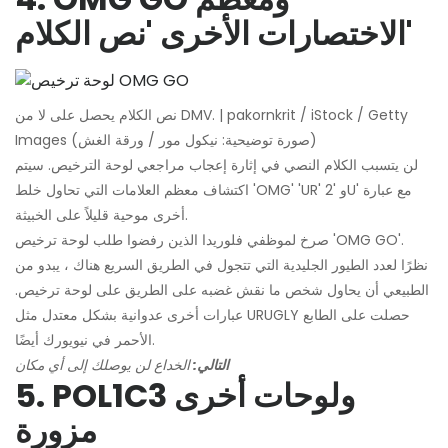
الاختصارات الأخرى 'نص الكلام'
نص الكلام يحصل على لا من DMV. | pakornkrit / iStock / Getty
Images (صورة توضيحية: نيكول مور / ورقة الغش)
لن يتسبب الكلام النصي في إثارة إعجاب مراجعي لوحة الترخيص. سيتم
اكتشاف معظم العلامات التي تحاول خلط 'OMG' 'UR' و '2U' مع عبارة
أخرى موحية قليلاً على الخبيثة.
صرخ لموظفي فلوريدا الذين رفضوا طلب لوحة ترخيص 'OMG GO'.
نظرًا لعدد الطيور الجليدية التي تتجول في الطريق السريع هناك ، يبدو من
الطبيعي أن يحاول شخص ما نقش غضبه على الطريق على لوحة ترخيص.
عبارات أخرى عدوانية بشكل معتدل مثل URUGLY حصلت على الطابع
الأحمر في نيويورك أيضًا.
التالي:
الخداع لن يوصلك إلى أي مكان
5. POL1C3 ولوحات أخرى
مزورة