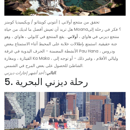
تحقق من منتجع أولاني. | أنتوني كوينتانو / ويكيميديا ​​كومنز
هل تريد أن تعيش أفضل ما لديك من حياة Moana؟ فكر في رحلة إلى
منتجع ديزني في هاواي ،
أولاني
. يقع المنتجع في كابولي ، هاواي ، وهو
جنة حقيقية. استمتع بإطلالات خلابة على المحيط أثناء الاستمتاع ببعض
الأنشطة المضمنة - الحرف اليدوية في غرفة Pau Hana ، ودروس
القيثارة ، ومغارة Ka Maka ، وليالي الأفلام ، وغير ذلك - أو توجه إلى
الشاطئ للحصول على بعض المرح في الشمس.
أحد أشهر إجازات ديزني.
التالي:
5. رحلة ديزني البحرية