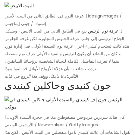
غرفة النوم في الطابق الثاني من البيت الأبيض. | Idesignimages /
إستوك / جيتي إيماجيس
ال
غرفة نوم الرئيس
يقع في الطابق الثاني من البيت الأبيض ، ويشكل
الجناح الرئيسي إلى جانب غرفة الجلوس المجاورة. لكن غرفة الجلوس
هذه كانت تستخدم كشيء آخر - غرفة نوم السيدة الأولى. قبل إدارة فورد
، كان من الشائع أن يكون للرئيس والسيدة الأولى غرف نوم منفصلة.
بينما لا نعرف التفاصيل الكاملة للحياة الشخصية لرؤسائنا السابقين ،
ترددت شائعات بأن هؤلاء الأزواج الأوائل قد ناموا بعيدًا.
دعا مايكل وولف هذا الزوج في كتابه.
التالي:
جون كنيدي وجاكلين كينيدي
كان هناك سريرين مزدوجين مضغوطين معًا في حجرة السيدة الأولى. |
الأرشيف الوطني / Newsmakers / Getty Images
تقول الشائعات أن عائلة كينيدي ناموا منفصلين في البيت الأبيض ، لكن هذا