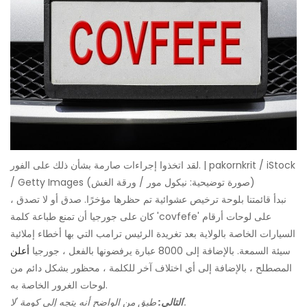
لقد اتخذوا إجراءات صارمة بشأن ذلك على الفور. | pakornkrit / iStock
/ Getty Images (صورة توضيحية: نيكول مور / ورقة الغش)
نبدأ قائمتنا بلوحة ترخيص عشوائية تم حظرها مؤخرًا. صدق أو لا تصدق ،
كان على جورجيا أن تمنع طباعة كلمة 'covfefe' على لوحات أرقام
السيارات الخاصة بالولاية بعد تغريدة الرئيس ترامب التي بها أخطاء إملائية
سيئة السمعة. بالإضافة إلى 8000 عبارة يرفضونها بالفعل ، جورجيا
أعلن
المصطلح ، بالإضافة إلى أي اختلاف آخر للكلمة ، محظور بشكل دائم من
لوحات الغرور الخاصة به.
طبق من الواضح أنه يتجه إلى كومة 'لا'.
التالي: