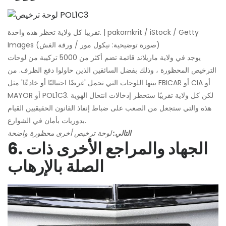
تقريبا كل ولاية تحظر هذه واحدة. | pakornkrit / iStock / Getty
Images (صورة توضيحية: نيكول مور / ورقة الغش)
يوجد في ولاية ماريلاند قائمة تضم أكثر من 5000 تركيبة من لوحات
الترخيص المحظورة ، وذلك بفضل السائقين الذين حاولوا دفع الظرف. من
بينها اللوحات التي تحمل 'غرضًا احتياليًا أو خادعًا' مثل FBICAR أو CIA أو
MAYOR أو POL1C3. لكن كل ولاية تقريبًا ستحظر إدخالات انتحال الهوية
هذه والتي ستجعل من الصعب على ضباط إنفاذ القانون الحقيقيين القيام
بدوريات بأمان في الشوارع.
التالي:
لوحة ترخيص أخرى محظورة واضحة
6. الجهاد والمراجع الأخرى ذات
الصلة بالإرهاب