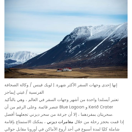
إنها إحدى وجهات السفر الأكثر شهرة. | لويك فينس / وكالة الصحافة
الفرنسية / غيتي إيماجز
تعتبر آيسلندا واحدة من أشهر وجهات السفر في العالم ، وهي بالتأكيد
عنصر قائمة. وعلى الرغم من أن Blue Lagoon و Kerið Crater
سحريتان بمفردهما ، إلا أن جرعة من سحر ديزني تجعلهما أفضل.
إذا قمت بحجز رحلة من خلال
مغامرات ديزني
، يمكنك الاستمتاع بإقامة
شاملة كليًا لمدة أسبوع في أحد أروع الأماكن في أوروبا مقابل حوالي