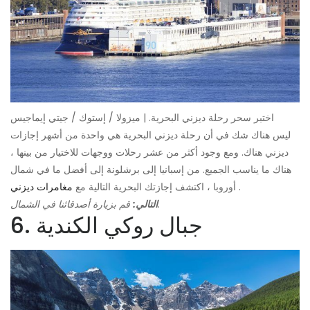
اختبر سحر رحلة ديزني البحرية. | ميزولا / إستوك / جيتي إيماجيس
ليس هناك شك في أن رحلة ديزني البحرية هي واحدة من أشهر إجازات
ديزني هناك. ومع وجود أكثر من عشر رحلات ووجهات للاختيار من بينها ،
هناك ما يناسب الجميع. من إسبانيا إلى برشلونة إلى أفضل ما في شمال
.
أوروبا ، اكتشف إجازتك البحرية التالية مع
مغامرات ديزني
قم بزيارة أصدقائنا في الشمال.
التالي:
6. جبال روكي الكندية