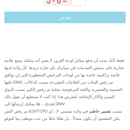
يعرض
فقط لأنك يجب أن تدفع مقابل لوحة الغرور لا يعني أنه يمكنك وضع علامة
تجارية على ممتص الصدمات في سيارتك بأي عبارة تريدها. كل ولاية لديها
قائمة تراكمية خاصة بها من لوحات الترخيص المحظورة التي لن توافق
عليها DMV. تم رفض المئات من العلامات المقترحة بسبب الدلالات
الجنسية والعنصرية واللغة المرفوضة. مثلما تم رفض الكثير بسبب الذوق
السيئ والآثار الإيحائية. لنفترض هذا: إذا كنت لا تستطيع أن تقول ذلك
لجدتك ، فلا يمكنك إرسالها إلى DMV.
تم رفض النص ILUVTOFU بسبب
تفسير خاطئ
في ولاية تينيسي. لا ، لم
يكن المقصود أن يكون مبتذلاً ، بل طلبًا نابعًا من حب موظف بيتا للتوفو.