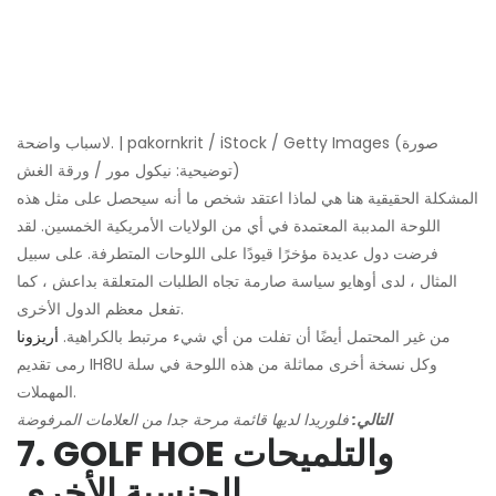
لاسباب واضحة. | pakornkrit / iStock / Getty Images (صورة
توضيحية: نيكول مور / ورقة الغش)
المشكلة الحقيقية هنا هي لماذا اعتقد شخص ما أنه سيحصل على مثل هذه
اللوحة المدببة المعتمدة في أي من الولايات الأمريكية الخمسين. لقد
فرضت دول عديدة مؤخرًا قيودًا على اللوحات المتطرفة. على سبيل
المثال ، لدى أوهايو سياسة صارمة تجاه الطلبات المتعلقة بداعش ، كما
تفعل معظم الدول الأخرى.
من غير المحتمل أيضًا أن تفلت من أي شيء مرتبط بالكراهية.
أريزونا
رمى تقديم IH8U وكل نسخة أخرى مماثلة من هذه اللوحة في سلة
المهملات.
التالي:
فلوريدا لديها قائمة مرحة جدا من العلامات المرفوضة
7. GOLF HOE والتلميحات
الجنسية الأخرى