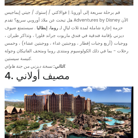
قم برحلة سريعة إلى أوروبا. | فوالاكتي / إستوك / جيتي إيماجيس
هل تبحث عن ملاذ أوروبي سريع؟ تقدم Adventures by Disney الآن
حزمة إجازة شاملة لمدة ثلاث ليالٍ لـ
روما، إيطاليا
. سيستمتع ضيوف
ديزني بإقامة فندقية في فندق ماريوت جراند فلورا ، وتذاكر طيران ،
ووجبات (أربع وجبات إفطار ، ووجبتين غداء ، ووجبتين عشاء) ، وخمس
رحلات - بما في ذلك الكولوسيوم ومنتدى روما ومتحف الفاتيكان وجولة
كنيسة سيستين.
نسخة ديزني من جنة هاواي.
التالي:
4. مصيف أولاني