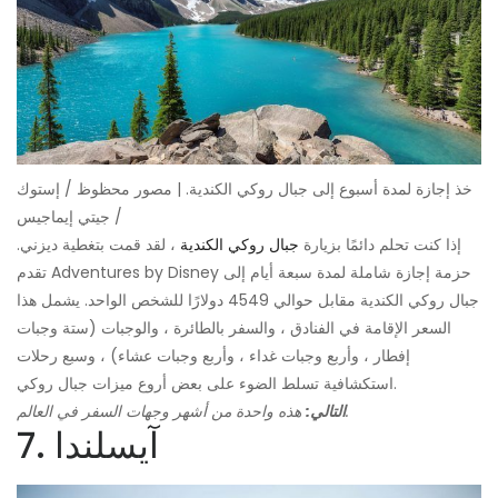
خذ إجازة لمدة أسبوع إلى جبال روكي الكندية. | مصور محظوظ / إستوك
/ جيتي إيماجيس
إذا كنت تحلم دائمًا بزيارة
جبال روكي الكندية
، لقد قمت بتغطية ديزني.
تقدم Adventures by Disney حزمة إجازة شاملة لمدة سبعة أيام إلى
جبال روكي الكندية مقابل حوالي 4549 دولارًا للشخص الواحد. يشمل هذا
السعر الإقامة في الفنادق ، والسفر بالطائرة ، والوجبات (ستة وجبات
إفطار ، وأربع وجبات غداء ، وأربع وجبات عشاء) ، وسبع رحلات
استكشافية تسلط الضوء على بعض أروع ميزات جبال روكي.
هذه واحدة من أشهر وجهات السفر في العالم.
التالي:
7. آيسلندا