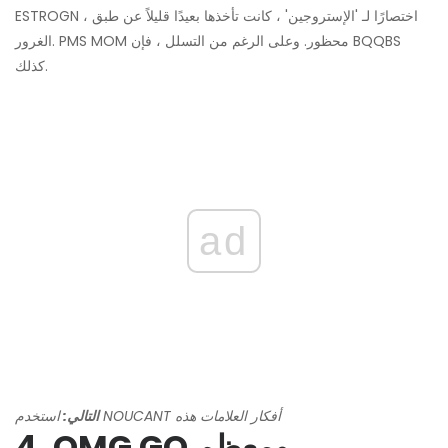
ESTROGN ، اختصارًا لـ 'الإستروجين' ، كانت تأخذها بعيدًا قليلاً عن طبق
الغرور. PMS MOM محظور. وعلى الرغم من التسلل ، فإن BQQBS
كذلك.
ad
استخدم NOUCANT أفكار العلامات هذه
التالي:
4. OMG GO ومعظم