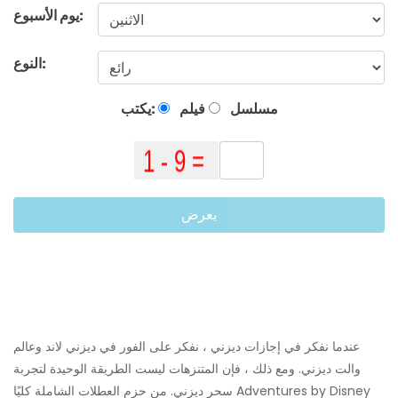
يوم الأسبوع:
النوع:
مسلسل
فيلم
يكتب:
يعرض
عندما نفكر في إجازات ديزني ، نفكر على الفور في ديزني لاند وعالم
والت ديزني. ومع ذلك ، فإن المتنزهات ليست الطريقة الوحيدة لتجربة
سحر ديزني. من حزم العطلات الشاملة كليًا Adventures by Disney