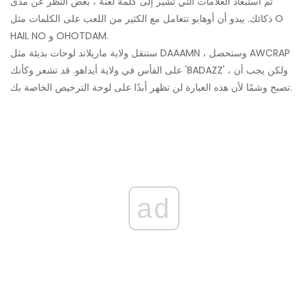
تم استبعاد العلامات التي تشير إلى كلمة لعنة ، بغض النظر عن مدى
ذكائك. يبدو أن أوهايو تتعامل مع الكثير من اللعب على الكلمات مثل O
HAIL NO و OHOTDAM.
ستنقل ولاية ماريلاند لوحات بذيئة مثل DAAAMN ، وستحصل AWCRAP
على الفأس في ولاية أيداهو. قد تشعر وكأنك 'BADAZZ' ، ولكن يجب أن
تصبح وشمًا لأن هذه العبارة لن تظهر أبدًا على لوحة الترخيص الخاصة بك.
ad