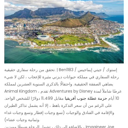
تحقق من رحلة سفاري حقيقية. | Ben1183 / إستوك / جيتي إيماجيس
رحلة السفاري في مملكة حيوانات ديزني مثيرة للإعجاب ، لكن لا شيء
يضاهي الصفقة الحقيقية. واحتفالًا بالذكرى السنوية العشرين لمملكة
Animal Kingdom ، تقدم Adventures by Disney عرضًا شاملاً لمدة
10 أيام
حزمة عطلة جنوب أفريقيا
مقابل 11،499 دولارًا للشخص الواحد.
على الرغم من أن سعر التذكرة باهظ ، إلا أنه يشمل تذاكر الطيران
والإقامة في الفنادق والوجبات (تسع وجبات إفطار وتسع وجبات غداء
وثمانية وجبات عشاء).
بالإضافة إلى ذلك ، تشمل الرحلة ضيوفًا مميزين ، Imagineer Joe