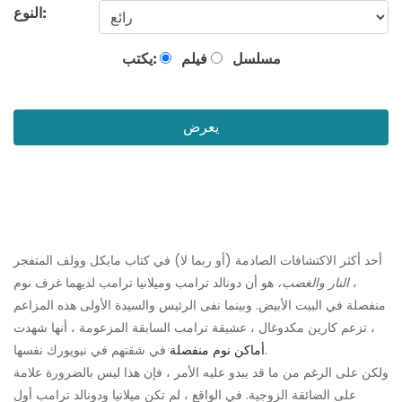
النوع:
مسلسل
فيلم
يكتب:
يعرض
أحد أكثر الاكتشافات الصادمة (أو ربما لا) في كتاب مايكل وولف المتفجر
،
النار والغضب،
هو أن دونالد ترامب وميلانيا ترامب لديهما غرف نوم
منفصلة في البيت الأبيض. وبينما نفى الرئيس والسيدة الأولى هذه المزاعم
، تزعم كارين مكدوغال ، عشيقة ترامب السابقة المزعومة ، أنها شهدت
في شقتهم في نيويورك نفسها.
أماكن نوم منفصلة
ولكن على الرغم من ما قد يبدو عليه الأمر ، فإن هذا ليس بالضرورة علامة
على الضائقة الزوجية. في الواقع ، لم تكن ميلانيا ودونالد ترامب أول