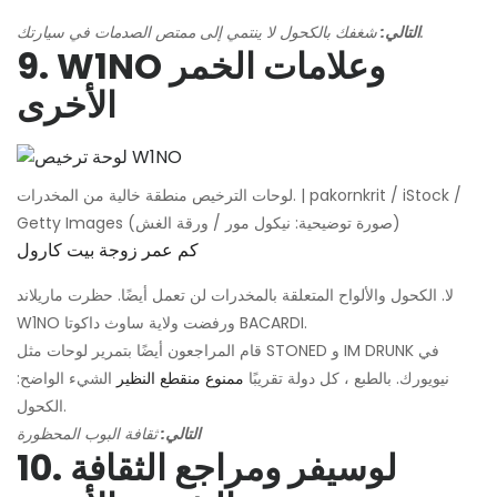
شغفك بالكحول لا ينتمي إلى ممتص الصدمات في سيارتك.
التالي:
9. W1NO وعلامات الخمر
الأخرى
لوحات الترخيص منطقة خالية من المخدرات. | pakornkrit / iStock /
Getty Images (صورة توضيحية: نيكول مور / ورقة الغش)
كم عمر زوجة بيت كارول
لا. الكحول والألواح المتعلقة بالمخدرات لن تعمل أيضًا. حظرت ماريلاند
W1NO ورفضت ولاية ساوث داكوتا BACARDI.
قام المراجعون أيضًا بتمرير لوحات مثل STONED و IM DRUNK في
نيويورك. بالطبع ، كل دولة تقريبًا
ممنوع منقطع النظير
الشيء الواضح:
الكحول.
التالي:
ثقافة البوب ​​المحظورة
10. لوسيفر ومراجع الثقافة