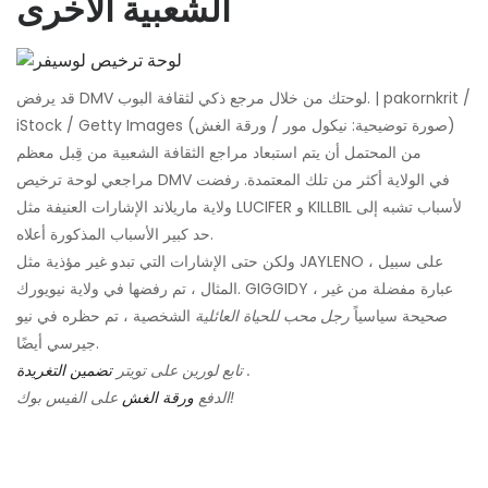
الشعبية الأخرى
قد يرفض DMV لوحتك من خلال مرجع ذكي لثقافة البوب. | pakornkrit /
iStock / Getty Images (صورة توضيحية: نيكول مور / ورقة الغش)
من المحتمل أن يتم استبعاد مراجع الثقافة الشعبية من قِبل معظم
مراجعي لوحة ترخيص DMV في الولاية أكثر من تلك المعتمدة. رفضت
ولاية ماريلاند الإشارات العنيفة مثل LUCIFER و KILLBIL لأسباب تشبه إلى
حد كبير الأسباب المذكورة أعلاه.
ولكن حتى الإشارات التي تبدو غير مؤذية مثل JAYLENO ، على سبيل
المثال ، تم رفضها في ولاية نيويورك. GIGGIDY ، عبارة مفضلة من غير
صحيحة سياسياً
رجل محب للحياة العائلية
الشخصية ، تم حظره في نيو
جيرسي أيضًا.
.
تابع لورين على تويتر
تضمين التغريدة
على الفيس بوك!
الدفع
ورقة الغش