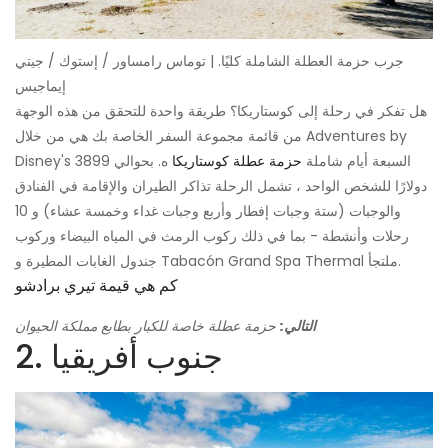
جرب حزمة العطلة الشاملة كليًا. | توماس رامساور / إستوك / جيتي
إيماجيس
هل تفكر في رحلة إلى كوستاريكا؟ طريقة واحدة للتحقق من هذه الوجهة
من قائمة مجموعة السفر الخاصة بك هي من خلال Adventures by
Disney's السبعة أيام شاملة
حزمة عطلة كوستاريكا
ه. بحوالي 3899
دولارًا للشخص الواحد ، تشمل الرحلة تذاكر الطيران والإقامة في الفنادق
والوجبات (ستة وجبات إفطار وأربع وجبات غداء وخمسة عشاء) و 10
رحلات وأنشطة - بما في ذلك ركوب الرمث في المياه البيضاء وركوب
جندول الغابات المطيرة و Tabacón Grand Spa Thermal ملتجأ.
كم هي قيمة تيري برادشو
التالي:
حزمة عطلة خاصة للكبار بطابع مملكة الحيوان
2. جنوب أفريقيا