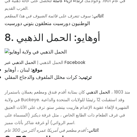
في عام 1901. وخوادمك
ارتداء أزياء كاملة
لتحصل على حالة ذهنية في
الغرب القديم.
سوف تتعرف على قائمة الضيوف في هذا المطعم.
التالي:
الوطنيون دورسيت متعلقون بتوني دورسيت
8. أوهايو: الحمل الذهبي
الحمل الذهبي عبر Facebook
الحمل الذهبي |
موقع:
لبنان ، أوهايو
ترتيب:
كرات مخلل الملفوف والدجاج المقلي
منذ 1803 ،
الحمل الذهبي
كان بمثابة أقدم فندق ومطعم يعملان باستمرار
في ولاية Buckeye. وقد استقبلت 12 رئيسًا للولايات المتحدة والداعية
الشهيرة لإلغاء عقوبة الإعدام هارييت بيتشر ستو. ترف على الأثاث العتيق
في غرف الطعام ذات الطابع الخاص ، مثل غرفة ديكنز (المسماة على
اسم الروائي) أو غرفة شاكر بأثاث مميز.
أقدم مطعم في أمريكا عمره أكثر من 300 عام.
التالي: