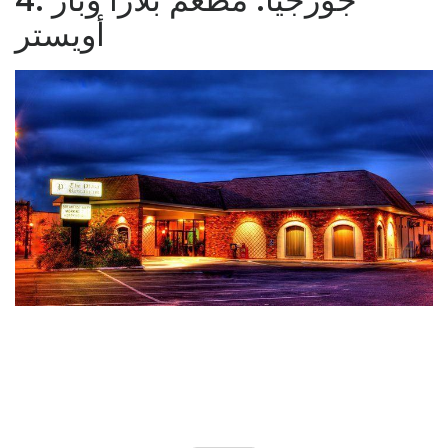
أويستر