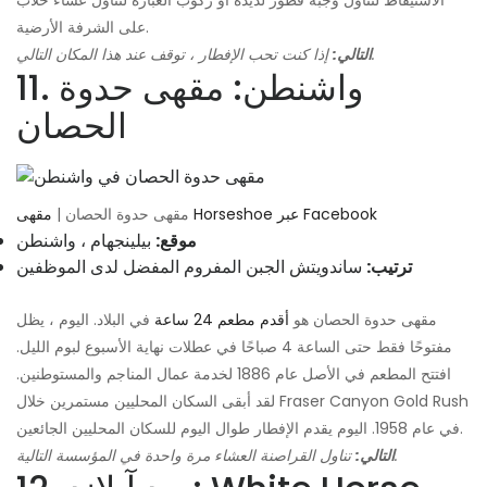
الاستيقاظ لتناول وجبة فطور لذيذة أو ركوب العبارة لتناول عشاء خلاب
على الشرفة الأرضية.
إذا كنت تحب الإفطار ، توقف عند هذا المكان التالي.
التالي:
11. واشنطن: مقهى حدوة
الحصان
مقهى Horseshoe عبر Facebook
مقهى حدوة الحصان |
موقع:
بيلينجهام ، واشنطن
ترتيب:
ساندويتش الجبن المفروم المفضل لدى الموظفين
مقهى حدوة الحصان هو
أقدم مطعم 24 ساعة
في البلاد. اليوم ، يظل
مفتوحًا فقط حتى الساعة 4 صباحًا في عطلات نهاية الأسبوع لبوم الليل.
افتتح المطعم في الأصل عام 1886 لخدمة عمال المناجم والمستوطنين.
لقد أبقى السكان المحليين مستمرين خلال Fraser Canyon Gold Rush
في عام 1958. اليوم يقدم الإفطار طوال اليوم للسكان المحليين الجائعين.
تناول القراصنة العشاء مرة واحدة في المؤسسة التالية.
التالي: