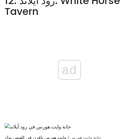
12. رود آيلاند: White Horse
Tavern
ad
حانة وايت هورس |
وايت هورس تافرن في الفيس بوك