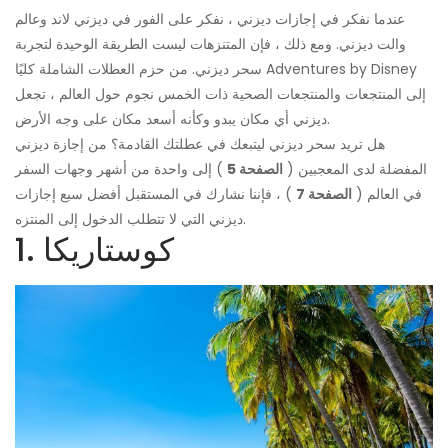
عندما نفكر في إجازات ديزني ، نفكر على الفور في ديزني لاند وعالم
والت ديزني. ومع ذلك ، فإن المتنزهات ليست الطريقة الوحيدة لتجربة
سحر ديزني. من حزم العطلات الشاملة كليًا Adventures by Disney
إلى المنتجعات والمنتجعات الصحية ذات الخمس نجوم حول العالم ، تجعل
ديزني أي مكان يبدو وكأنه أسعد مكان على وجه الأرض.
هل تريد سحر ديزني ليتبعك في عطلتك القادمة؟ من إجازة ديزني
المفضلة لدى المعجبين (
الصفحة 5
) إلى واحدة من أشهر وجهات السفر
في العالم (
الصفحة 7
) ، فإننا نشارك في المستقبل أفضل سبع إجازات
ديزني التي لا تتطلب الدخول إلى المنتزه.
1. كوستاريكا