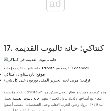
ad
17. كنتاكي: حانة تالبوت القديمة
حانة Talbott القديمة عبر Facebook
حانة تالبوت القديمة |
موقع:
باردستاون ، كنتاكي
ترتيب:
مربى لحم الخنزير المقدد بوربون على كل شيء
تخدم مؤسسة Bardstown هذه كمطعم ومبيت وإفطار ، حتى تتمكن من
البقاء مع أشباحها وكذلك تناول العشاء معهم.
حانة تالبوت القديمة
تعمل
منذ 1779. الرواد وجنود الحرب الأهلية وحتى الشخصيات البغيضة أغمقوا
أبوابها. ونعم ، قد تصادف أيضًا شبحًا أو اثنين.