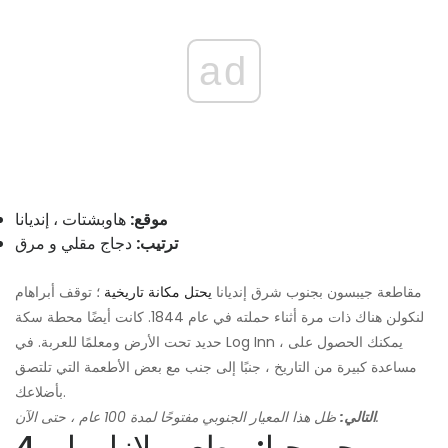
ad
موقع:
هاوبشتات ، إنديانا
ترتيب:
دجاج مقلي و مرق
مقاطعة جيبسون بجنوب شرق إنديانا
يحتل مكانة تاريخية
؛ توقف أبراهام
لنكولن هناك ذات مرة أثناء حملته في عام 1844. كانت أيضًا محطة سكة
حديد تحت الأرض ومعلمًا للعربة. في Log Inn ، يمكنك الحصول على
مساعدة كبيرة من التاريخ ، جنبًا إلى جنب مع بعض الأطعمة التي تلتصق
بأضلاعك.
ظل هذا المعيار الجنوبي مفتوحًا لمدة 100 عام ، حتى الآن.
التالي:
4. جورجيا: مطعم بلازا وبار