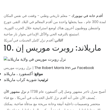
أقدم حانة في نيويورك
- معلم تاريخي وطني - وقفت في نفس المكان
لمدة 300 عام ، مما يجعلها واحدة من أقدم المعالم في البلاد. التقى جورج
واشنطن ووطنيون آخرون هناك لوضع استراتيجية خلال الحرب الثورية.
استمتع بالترفيه الحي والأكل الإبداعي بجوار نار صاخبة.
التالي:
أقدم نزل كامل الخدمات في أمريكا
10. ماريلاند: روبرت موريس إن
The Robert Morris Inn عبر Facebook
نزل روبرت موريس |
موقع:
أكسفورد ، ماريلاند
ترتيب:
شوربة كراب ماريلاند
أصبح منزل تاجر مشهور وصل إلى أكسفورد عام 1738 م
نزل مشهور الآن
. يُصنف الآن على أنه أقدم نزل كامل الخدمات في أمريكا ، مع فناء
متحضر وتصميمات داخلية أنيقة وحانة مريحة مع مدفأة صاخبة. يمكنك