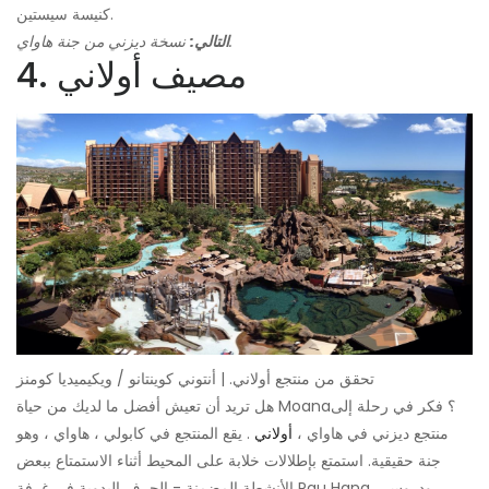
كنيسة سيستين.
نسخة ديزني من جنة هاواي.
التالي:
4. مصيف أولاني
تحقق من منتجع أولاني. | أنتوني كوينتانو / ويكيميديا ​​كومنز
هل تريد أن تعيش أفضل ما لديك من حياة Moana؟ فكر في رحلة إلى
منتجع ديزني في هاواي ،
أولاني
. يقع المنتجع في كابولي ، هاواي ، وهو
جنة حقيقية. استمتع بإطلالات خلابة على المحيط أثناء الاستمتاع ببعض
الأنشطة المضمنة - الحرف اليدوية في غرفة Pau Hana ، ودروس