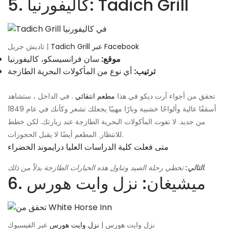
5. كاليفورنيا: Tadich Grill
Tadich Grill عبر Facebook
تاديش جريل |
موقع:
سان فرانسيسكو، كاليفورنيا
ترتيب:
أي نوع من المأكولات البحرية الطازجة
تحقق من أجواء آرت ديكو في هذا
مطعم انتقائي
. في الداخل ، ستشاهد
أسقفًا عالية وألواحًا خشبية وبارًا مهيبًا يجعلك تشعر وكأنك في عام 1849
من جديد. لا تفوت المأكولات البحرية الطازجة عند زيارتك. لكن خطط
للانتظار. المطعم أيضًا لا يقبل الحجوزات.
متى فعلت كلية الدراسات العليا درايموند الخضراء
تخطي رحلة الصيد وتناول هذه الخيارات الطازجة بدلاً من ذلك.
التالي:
6. ميشيغان: نزل وايت هورس
نزل وايت هورس |
نزل وايت هورس
عبر الفيسبوك