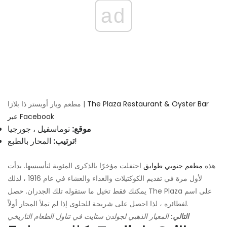
ad
The Plaza Restaurant & Oyster Bar
مطعم وبار أويستر ذا بلازا |
عبر Facebook
موقع:
توماسفيل ، جورجيا
المحار بالطبع!
ترتيب:
هذه
مطعم جنوبي طوابق
احتفلت مؤخرًا بالذكرى المئوية لتأسيسها. بدأت
لأول مرة في تقديم الكوكتيلات والغداء والعشاء في عام 1916 ، لذلك
يمكنك فقط تخيل ما ستقوله تلك الجدران. حصل The Plaza على اسم
لفطائره ، لذا احصل على شريحة للحلوى إذا لم تملأ المحار أولاً.
التالي:
المعيار الذهبي لجولدن ستايت في تناول الطعام التاريخي