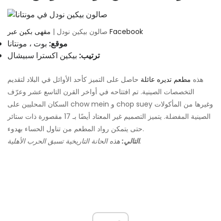
مقهى بكين عبر Facebook
صالون بيكين نودل |
موقع:
بوت ، مونتانا
ترتيب:
بيكين اكسترا سبيشال
هذه
مطعم تديره عائلة
حاصل على التميز كأحد الأوائل في البلاد لتقديم
التخصصات الصينية. تم افتتاحه في أواخر القرن التاسع عشر وعرّف
السكان المحليين على chow mein و chop suey وغيرها من المأكولات
الصينية المفضلة. يتميز التصميم غير المعتاد أيضًا بـ 17 مقصورة ذات ستائر
حتى يتمكن رواد المطعم من تناول الحساء بهدوء.
هذه الحانة التاريخية تسبق الحرب الأهلية.
التالي: