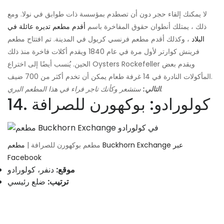
لا يمكنك إلقاء حجر دون أن تصطدم بمؤسسة ذات طوابق في نولا. ومع
ذلك ، يمتلك أنطوان حقوق المفاخرة باسم
أقدم مطعم تديره عائلة في
البلاد
، وكذلك أقدم مطعم فرنسي كريول في المدينة. تم افتتاح مطعم
فرينش كوارتر لأول مرة في عام 1840 ويقدم أكلات فاخرة منذ ذلك
الحين. يُنسب أيضًا إلى اختراع Oysters Rockefeller ويقدم بعض
المأكولات النادرة في 14 غرفة طعام يمكن أن تخدم أكثر من 700 ضيف.
ستشعر وكأنك تاجر فراء في هذا المطعم البري.
التالي:
14. كولورادو: بوكهورن للصرافة
مطعم بوكهورن للصرافة |
مطعم Buckhorn Exchange عبر
Facebook
موقع:
دنفر، كولورادو
ترتيب:
ضلع رئيسي