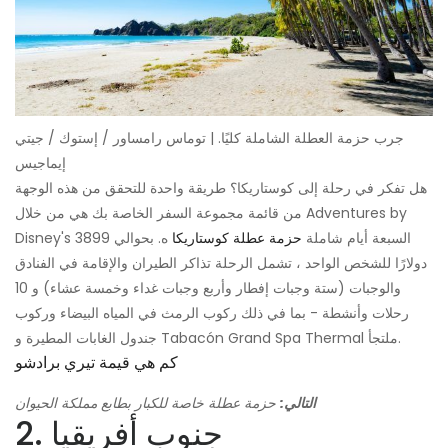
جرب حزمة العطلة الشاملة كليًا. | توماس رامساور / إستوك / جيتي
إيماجيس
هل تفكر في رحلة إلى كوستاريكا؟ طريقة واحدة للتحقق من هذه الوجهة
من قائمة مجموعة السفر الخاصة بك هي من خلال Adventures by
Disney's السبعة أيام شاملة
حزمة عطلة كوستاريكا
ه. بحوالي 3899
دولارًا للشخص الواحد ، تشمل الرحلة تذاكر الطيران والإقامة في الفنادق
والوجبات (ستة وجبات إفطار وأربع وجبات غداء وخمسة عشاء) و 10
رحلات وأنشطة - بما في ذلك ركوب الرمث في المياه البيضاء وركوب
جندول الغابات المطيرة و Tabacón Grand Spa Thermal ملتجأ.
كم هي قيمة تيري برادشو
التالي:
حزمة عطلة خاصة للكبار بطابع مملكة الحيوان
2. جنوب أفريقيا