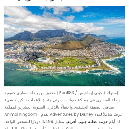
تحقق من رحلة سفاري حقيقية. | Ben1183 / إستوك / جيتي إيماجيس
رحلة السفاري في مملكة حيوانات ديزني مثيرة للإعجاب ، لكن لا شيء
يضاهي الصفقة الحقيقية. واحتفالًا بالذكرى السنوية العشرين لمملكة
Animal Kingdom ، تقدم Adventures by Disney عرضًا شاملاً لمدة
10 أيام
حزمة عطلة جنوب أفريقيا
مقابل 11،499 دولارًا للشخص الواحد.
على الرغم من أن سعر التذكرة باهظ ، إلا أنه يشمل تذاكر الطيران