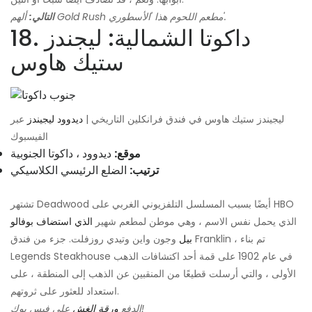
ألهم Gold Rush مطعم اللحوم هذا 'الأسطوري'.
التالي:
18. داكوتا الشمالية: ليجندز
ستيك هاوس
ليجيندز ستيك هاوس في فندق فرانكلين التاريخي |
ديدوود ليجيندز
عبر
الفيسبوك
موقع:
ديدوود ، داكوتا الجنوبية
ترتيب:
الضلع الرئيسي الكلاسيكي
تشتهر Deadwood أيضًا بسبب المسلسل التلفزيوني الغربي على HBO
الذي يحمل نفس الاسم ، وهي موطن لمطعم شهير
الذي استضاف بوفالو
بيل
وجون واين وتيدي روزفلت. جزء من فندق Franklin ، تم بناء
Legends Steakhouse في عام 1902 على قمة أحد اكتشافات الذهب
الأولى ، والتي أرسلت قطيعًا من المنقبين عن الذهب إلى المنطقة ، على
استعداد للعثور على ثروتهم.
على فيس بوك!
الدفع
ورقة الغش