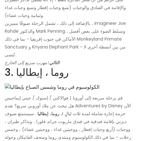
والإقامة في الفنادق والوجبات (تسع وجبات إفطار وتسع وجبات غداء
وثمانية وجبات عشاء).
بالإضافة إلى ذلك ، تشمل الرحلة ضيوفًا مميزين ، Imagineer Joe
Rohde والدكتور Mark Penning ، وتسلط الضوء على بعض أفضل
الأماكن في جنوب إفريقيا - بما في ذلك Monkeyland Primate
Sanctuary و Knysna Elephant Park - من بين أنشطة أخرى لا
تُنسى.
التالي:
مهرب سريع إلى الخارج
3. روما ، إيطاليا
قم برحلة سريعة إلى أوروبا. | فوالاكتي / إستوك / جيتي إيماجيس
هل تبحث عن ملاذ أوروبي سريع؟ تقدم Adventures by Disney الآن
حزمة إجازة شاملة لمدة ثلاث ليالٍ لـ
روما، إيطاليا
. سيستمتع ضيوف
ديزني بإقامة فندقية في فندق ماريوت جراند فلورا ، وتذاكر طيران ،
ووجبات (أربع وجبات إفطار ، ووجبتين غداء ، ووجبتين عشاء) ، وخمس
رحلات - بما في ذلك الكولوسيوم ومنتدى روما ومتحف الفاتيكان وجولة