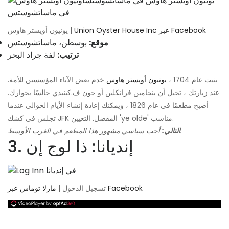
Union Oyster House Inc عبر Facebook
يونيون أويستر هاوس |
موقع:
بوسطن، ماساتشوستس
ترتيب:
لفة جراد البحر
بنيت عام 1704 ،
يونيون أويستر هاوس
خدم بعض الآباء المؤسسين للأمة.
عند زيارتك ، تخيل أن بنجامين فرانكلين أو جون ف.كينيدي جالسًا بجوارك.
أصبح مطعمًا في عام 1826 ، ويمكنك إعادة إنشاء الأيام الخوالي عندما
تجلس في كشك JFK المفضل. التعيين 'ye olde' مناسب.
أحب سياسي مشهور هذا المطعم في الغرب الأوسط.
التالي:
3. إنديانا: ذا لوج إن
مارلا توماس عبر Facebook
تسجيل الدخول |