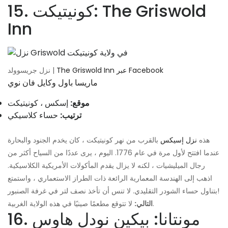
15. كونيتيكت: The Griswold
Inn
The Griswold Inn عبر Facebook
نزل جريسوولد |
ماريسا باول وكايل فان نوي
موقع:
إسكس ، كونيتيكت
ترتيب:
حساء كلاسيكي
هذه
نزل إسيكس
بالقرب من نهر كونيتيكت ، كان يخدم الجنود والبحارة
عندما افتتح لأول مرة في عام 1776. اليوم ، يرى عددًا من السياح أكثر من
رجال الميليشيات ، لكنه لا يزال يقدم المأكولات الأمريكية الكلاسيكية.
اذهب إلى الهندسة المعمارية الرائعة ذات الطراز الاستعماري ، واستمتع
بتناول حساء الشودر التقليدي. لا تنس أن تأخذ نصف لتر في غرفة الصنبور!
لا تتوقع مطعمًا صينيًا في هذه الولاية الغربية.
التالي:
16. مونتانا: بيكين نودل هاوس