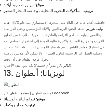
موقع:
نيوبورت ، رود آيلاند
ترتيب:
المأكولات البحرية المحلية ، وخاصة المحار الصغير
حافظت أقدم حانة في البلاد على سحرها الاستعماري منذ عام 1673.
حانة
وايت هورس
شاهد الجنود البريطانيين والآباء المؤسسين وحتى القراصنة
يظلمون أبوابه. لقد أدى التزامه بالمأكولات البحرية الطازجة من الخليج
القريب والمزارع المحلية والأجرة عالية الجودة إلى استمرار المطعم. ضع
في اعتبارك قواعد اللباس - قم بإحضار القمصان ذات الياقات الخاصة بك
وعملية العمل غير الرسمية لتناول العشاء ، ولا يمكن لأي ملابس رياضية
دخول غرفة الطعام في أي وقت.
لن تبدو أي قائمة كاملة بدون هذه الأخيرة.
التالي:
13. لويزيانا: أنطوان
مطعم انطوان عبر Facebook
مطعم انطوان |
موقع:
نيو اورليانز ، لوسيانا
ترتيب:
محار روكفلر