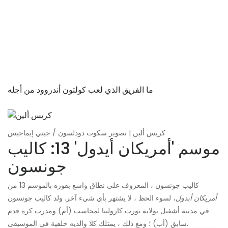
ما الفريق الذي لعب كولتون أندروود من أجله
كريس ألين | تصوير سكوت دودلسون / جيتي إيماجيس
موسم 'أمريكان أيدول' 13: كاليب
جونسون
كاليب جونسون ، المعروف على نطاق واسع بفوزه بالموسم 13 من
أمريكان أيدول،
لسوء الحظ ، لا يشتهر بأي شيء آخر. ولد كاليب جونسون
في مدينة أشفيل بولاية نورث كارولينا لمحاسب (أم) ومدرب كرة قدم
سابق (أب) ؛ ومع ذلك ، يمتلك كلا والديه خلفية في الموسيقى.