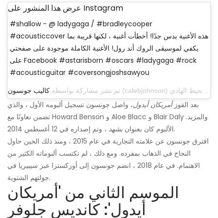
عرض هذا المنشور على Instagram
#shallow - @ ladygaga / #bradleycooper
#acousticcover هذه الأغنية بدس جدًا! أخطأت أغنية ، لكنها قريبة بما
يكفي لموسيقى الروك أند رول! الأغنية الكاملة موجودة على صفحتي
على Facebook #astarisborn #oscars #ladygaga #rock
#acousticguitar #coversongjoshsawyou
تم نشر مشاركة بواسطة
كاليب جونسون
بعد الفوز
أمريكان أيدول،
واصل جونسون تسجيل ألبومه الأول ، والذي
تضمن تعاونًا مع Howard Benson و Aloe Blacc و Blair Daly والمزيد.
وتم إصداره في 12 أغسطس 2014.
الألبوم كان بعنوان
يشهد ،
افترق جونسون عن علامته التجارية في عام 2015 ، ومنذ ذلك الحين حاول
النجاح في الذهاب بمفرده. ومع ذلك ، لم تكتسب ألبوماته الكثير من
الاهتمام. في عام 2018 ، انضم جونسون إلى أوركسترا عبر سيبيريا في
جولتهم الشتوية.
الموسم الثاني من 'أمريكان
أيدول': كانديس جلوفر