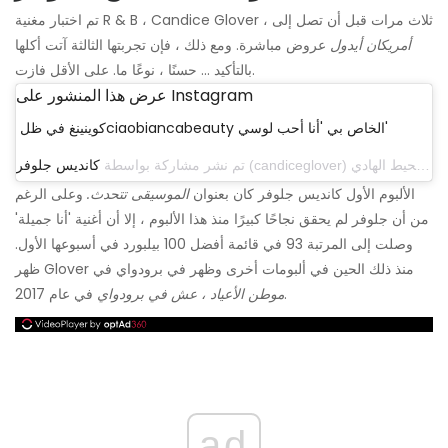
تم اختبار مغنية R & B ، Candice Glover ، ثلاث مرات قبل أن تصل إلى
أمريكان أيدول
عروض مباشرة. ومع ذلك ، فإن تجربتها الثالثة آتت أكلها
بالتأكيد ... حسنًا ، نوعًا ما. على الأقل فازت.
عرض هذا المنشور على Instagram
كوينينغ في ظلciaobiancabeauty الخاص بي 'أنا أحب لوسي'
تم نشر مشاركة بواسطة
كانديس جلوفر
الألبوم الأول كانديس جلوفر كان بعنوان
الموسيقى تتحدث.
وعلى الرغم
من أن جلوفر لم يحقق نجاحًا كبيرًا منذ هذا الألبوم ، إلا أن أغنية 'أنا جميلة'
وصلت إلى المرتبة 93 في قائمة أفضل 100 بيلبورد في أسبوعها الأول.
ظهر Glover منذ ذلك الحين في ألبومات أخرى وظهر في برودواي في
في عام 2017.
موطن الأعياد ، عش في برودواي
ad