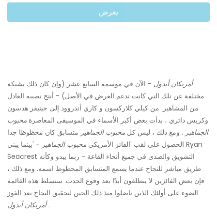
يعرض
أمريكان أيدول
- الآن في موسمه السابع عشر (وإن كان ذلك بشبكة
مختلفة عن تلك التي كانت تدعم العرض في الأصل) - أنتج نصيبه العادل
من المشاهير. من كيلي كلاركسون و كاري أندروود إلى جينيفر هدسون
وكريس داتري ، بدأت بعض أكبر الأسماء في الموسيقى المعاصرة
محبوب
متسابق كان محظوظا جدا.
الجماهير
. ومع ذلك ، ليس كل
محبوب الجماهير
الحصول على لقب 'الفائز الأمريكي
محبوب الجماهير
- 'بينما يبني Ryan
Seacrest التشويق والصدى في جميع أنحاء القاعة - ربما يبدو وكأنه
طريق مباشر للنجاح عندما يسمع المتسابق المحظوظ اسمه. ومع ذلك ،
فإن بعض الفائزين لا ينطلقون أبدًا بعد وقوع الحدث. ستسلط هذه القائمة
الضوء على أولئك الذين ناضلوا منذ ذلك الحين لتحقيق النجاح بعد الفوز
.
أمريكان أيدول