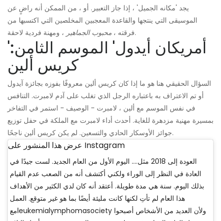
يجد 'مكانه الجميل' ، إذا جاز التعبير. أو ، من الممكن أنه راضٍ عن
الموسيقى التي ينتجها والقاعدة المعجبين المخلصين التي اكتسبها من
، ومهنة فردية لاحقة.
فرقته ،
محبوب الجماهير
'أمريكان أيدول' الموسم الثامن:
كريس ألين
السؤال الحقيقي هنا هو ما إذا كان كريس ألين معروفًا بفوزه بجائزة آيدول
أو تم الاعتراف به باعتباره الرجل الذي تغلب على آدم لامبرت. التنافس
في نفس الموسم مع ألين ، لامبرت - الوصيف - استمر في التفاخر
بمسيرة مهنية مزدهرة للغاية. أحدث أداء لامبرت مع الملكة في حفل توزيع
جوائز الأوسكار الحادي والتسعين. لم يكن كريس ألين ناجحًا.
عرض هذا المنشور على Instagram
العودة إلى 2018 مثل…. اليوم الأول من العام الجديد. لست جيدًا في
العادة في النظر إلى الوراء ولكني أكتشف أنه من الصعب عدم القيام
بذلك اليوم. سنة هي مدة طويلة. أعتقد أنه كان لدي الكثير من الأهداف
هذا العام لم تأتِ لكنها كانت مليئة أيضًا بما هو غير متوقع. العمل
معleukemialymphomasociety ولأن العديد من الأشخاص أصبحوا