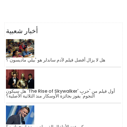
أخبار شعبية
هل لا يزال أفضل فيلم لآدم ساندلر هو 'بيلي ماديسون'؟
هل سيكون 'The Rise of Skywalker' أول فيلم من 'حرب
النجوم' يفوز بجائزة الأوسكار منذ الثلاثية الأصلية؟
كم عدد الأطفال الذين لديهم تشانينج تاتوم؟