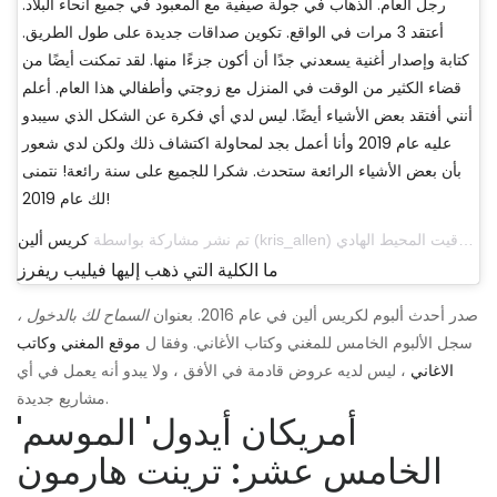
رجل العام. الذهاب في جولة صيفية مع المعبود في جميع أنحاء البلاد.
أعتقد 3 مرات في الواقع. تكوين صداقات جديدة على طول الطريق.
كتابة وإصدار أغنية يسعدني جدًا أن أكون جزءًا منها. لقد تمكنت أيضًا من
قضاء الكثير من الوقت في المنزل مع زوجتي وأطفالي هذا العام. أعلم
أنني أفتقد بعض الأشياء أيضًا. ليس لدي أي فكرة عن الشكل الذي سيبدو
عليه عام 2019 وأنا أعمل بجد لمحاولة اكتشاف ذلك ولكن لدي شعور
بأن بعض الأشياء الرائعة ستحدث. شكرا للجميع على سنة رائعة! نتمنى
لك عام 2019!
تم نشر مشاركة بواسطة
كريس ألين
ما الكلية التي ذهب إليها فيليب ريفرز
صدر أحدث ألبوم لكريس ألين في عام 2016. بعنوان
السماح لك بالدخول ،
سجل الألبوم الخامس للمغني وكتاب الأغاني. وفقا ل
موقع المغني وكاتب
الاغاني
، ليس لديه عروض قادمة في الأفق ، ولا يبدو أنه يعمل في أي
مشاريع جديدة.
'أمريكان أيدول' الموسم
الخامس عشر: ترينت هارمون