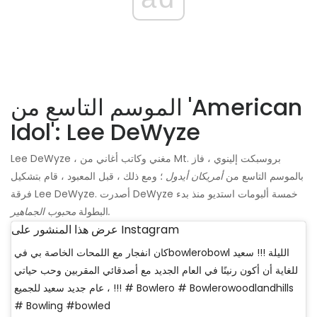
الموسم التاسع من 'American
Idol': Lee DeWyze
Lee DeWyze ، مغني وكاتب أغاني من Mt. بروسبكت إلينوي ، فاز
بالموسم التاسع من
أمريكان أيدول
؛ ومع ذلك ، قبل المعبود ، قام بتشكيل
فرقة Lee DeWyze. أصدرت DeWyze خمسة ألبومات استديو منذ بدء
محبوب الجماهير.
البطولة
عرض هذا المنشور على Instagram
كان انفجار مع اللمحات الخاصة بي فيbowlerobowl الليلة !!! سعيد
للغاية أن أكون رنينًا في العام الجديد مع أصدقائي المقربين وحب حياتي
، عام جديد سعيد للجميع !!! # Bowlero # Bowlerowoodlandhills
# Bowling #bowled