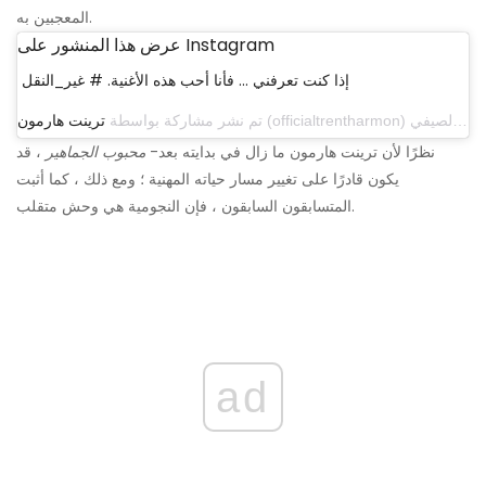
المعجبين به.
عرض هذا المنشور على Instagram
إذا كنت تعرفني ... فأنا أحب هذه الأغنية. # غير_النقل
تم نشر مشاركة بواسطة
ترينت هارمون
نظرًا لأن ترينت هارمون ما زال في بدايته بعد-
محبوب الجماهير
، قد
يكون قادرًا على تغيير مسار حياته المهنية ؛ ومع ذلك ، كما أثبت
المتسابقون السابقون ، فإن النجومية هي وحش متقلب.
ad