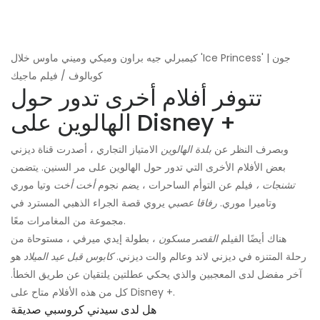
كيمبرلي جيه براون وميكي وميني ماوس خلال 'Ice Princess' | جون
كوبالوف / فيلم ماجيك
تتوفر أفلام أخرى تدور حول
الهالوين على Disney +
وبصرف النظر عن
بلدة الهالوين
الامتياز التجاري ، أصدرت قناة ديزني
بعض الأفلام الأخرى التي تدور حول الهالوين على مر السنين. يتضمن
تشنجات ،
فيلم عن التوأم الساحرات ، يضم نجوم
أخت أخت
وتيا موري
وتاميرا موري.
رفاقا عصبي
يروي قصة الجراء الذهبي المسترد في
مجموعة من المغامرات معًا.
هناك أيضًا الفيلم
القصر مسكون
، بطولة إيدي ميرفي ، مستوحاة من
رحلة المتنزه في ديزني لاند وعالم والت ديزني.
كابوس قبل عيد الميلاد
هو
آخر مفضل لدى المعجبين والذي يحكي عطلتين يلتقيان عن طريق الخطأ.
كل من هذه الأفلام متاح على Disney +.
هل لدى سيدني كروسبي صديقة