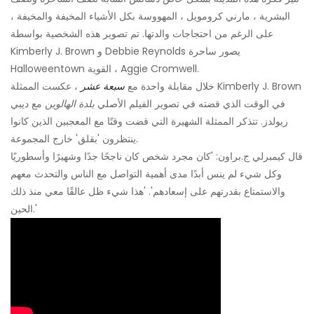
البشرية ، مارني كرومويل ، المهووسة بكل الأشياء المخيفة والمخيفة ،
على الرغم من احتجاجات والدتها. تم تصوير هذه الشخصية بواسطة
Kimberly J. Brown و Debbie Reynolds يصور ساحرة
Halloweentown القوية ، Aggie Cromwell.
خلال مقابلة واحدة مع
سبعة عشر
، عكست الممثلة Kimberly J. Brown
في الوقت الذي قضته في تصوير الفيلم الأصلي
بلدة الهالوين
مع ديبي
ريولدز. تتذكر الممثلة الشهيرة التي قضت وقتًا مع المعجبين الذين كانوا
ينتظرون 'بقلق' خارج المجموعة.
قال كيمبرلي ج.براون: 'كان مجرد شخص كان ناجحًا جدًا وشهيرًا وأسطوريًا
وكل شيء لم ينس أبدًا مدى أهمية التواصل مع الناس والتحدث معهم
والاستمتاع بقدرتهم على إسعادهم'. 'هذا شيء ظل عالقًا معي منذ ذلك
الحين.'