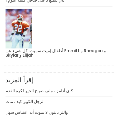
التي تتمتع بأعلى صافي قيمة اليوم؟
أطفال إميت سميث: كل شيء عن Emmitt و Rheagen و
Skylar و Elijah
إقرأ المزيد
كاي آدامز ، ملف صباح الخير لكرة القدم
الرجل الكبير كيف مات
والتر بايتون لا يموت أبدا اقتباس سهل