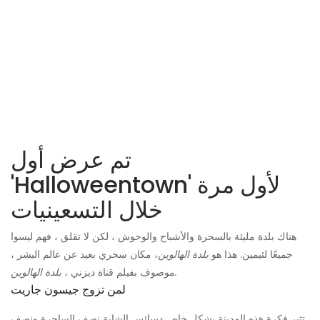
تم عرض أول
'Halloweentown' لأول مرة
خلال التسعينيات
هناك بلدة مليئة بالسحرة والأشباح والوحوش ، لكن لا تقلق ، فهم ليسوا
جميعًا لئيمين. هذا هو
بلدة الهالوين،
مكان سحري بعيد عن عالم البشر ،
بلدة الهالوين.
موصوف بفيلم قناة ديزني ،
لمن تزوج جيسون جاريت
تثير فكرة هذه المدينة بشكل خاص دسائس الشابة نصف الساحرة ونصف