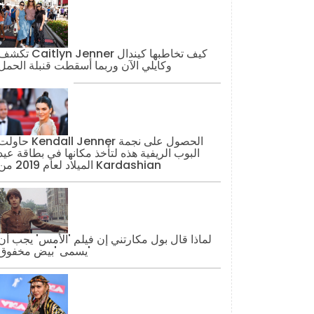
تكشف Caitlyn Jenner كيف تخاطبها كيند
وكايلي الآن وربما أسقطت قنبلة الحمل
حاولت Kendall Jenner الحصول على نج
البوب ​​الريفية هذه لتأخذ مكانها في بطاقة عيد
الميلاد لعام 2019 من Kardashian
لماذا قال بول مكارتني إن فيلم 'الأمس' يجب أن
يسمى 'بيض مخفوق'