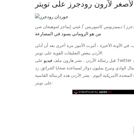
الأصغر لآرون رودجرز على تويتر
جرز | ديميتريوس كامبوريس / غيتي إيماجز لموهيجان صن
من هو الروماني يسود في المصارعة
. في الآونة الأخيرة ، أثيرت الأمور مرة أخرى بعد أن أدلى
الأردن ببعض التعليقات القوية على تويتر.
قبل رسالة الأردن ، نشر هارون ملف
فيديو
على Twitter ، لمطالبة الأشخاص بإعادة التغريد والتبرع بالمال للمساعدة في جهود
ل الوادي وتبرع بمليون دولار لمساعدة ضحايا الحرائق. رد
 المتحدة الأمريكية اليوم
. نشر الأردن هذه الرسالة القاسية
على تويتر: