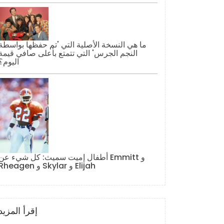
ما هي النسخة الأصلية التي 'تم حفظها بواسطة
النجم الجرس' التي تتمتع بأعلى صافي قيمة
اليوم؟
أطفال إميت سميث: كل شيء عن Emmitt و
Rheagen و Skylar و Elijah
إقرأ المزيد