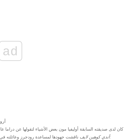
ad
آرو
كان لدى صديقته السابقة أوليفيا مون بعض الأشياء لتقولها عن دراما ع
ناقشت جهودها لمساعدة رودجرز وعائلته في إصلاح علاقتهم. كما أعطت رأيها الصراع:
آندي كوهين لايف