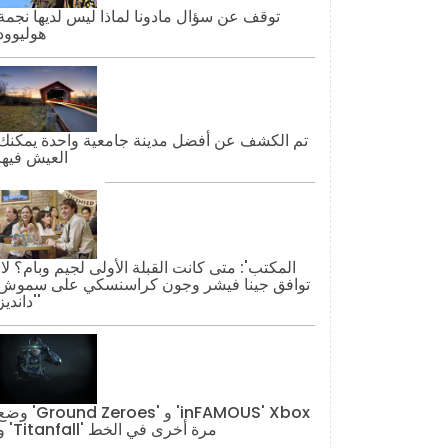
توقف عن سؤال مادونا لماذا ليس لديها نجمة
هوليوود
تم الكشف عن أفضل مدينة جامعية واحدة يمكنك
العيش فيها
'المكتب': مت
توافق جينا فيشر وجون كراسنسكي على سموش
'دانديز'
وضع 'Ground Zeroes' و 'AMOUS' Xbox
و 'Titanfall' مرة أخرى في الخط