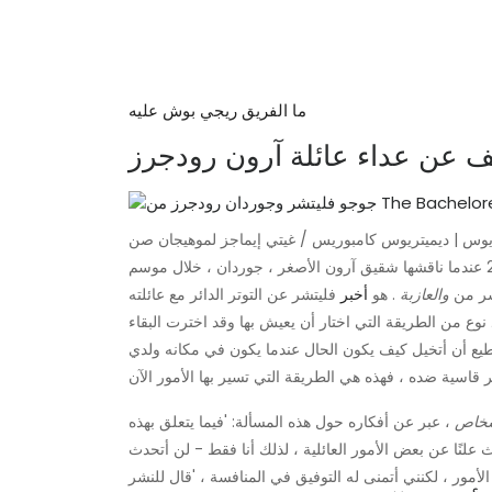
ما الفريق ريجي بوش عليه
 عن عداء عائلة آرون رودجرز
يوس | ديميتريوس كامبوريس / غيتي إيماجز لموهيجان صن
تم الكشف عنها لأول مرة هناك دراما عائلة رودجرز في عام 2016 عندما ناقشها شقيق آرون الأصغر ، جوردان ، خلال موسم
شر من
والعازبة
. هو
أخبر
 نوع من الطريقة التي اختار أن يعيش بها وقد اخترت البقاء
ستطيع أن أتخيل كيف يكون الحال عندما يكون في مكانه ولدي
خاص
، عبر عن أفكاره حول هذه المسألة: 'فيما يتعلق بهذه
ث علنًا عن بعض الأمور العائلية ، لذلك أنا فقط - لن أتحدث