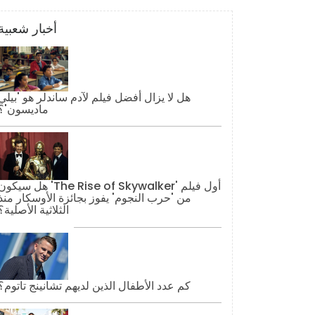
أخبار شعبية
هل لا يزال أفضل فيلم لآدم ساندلر هو 'بيلي
ماديسون'؟
هل سيكون 'The Rise of Skywalker' أول فيل
من 'حرب النجوم' يفوز بجائزة الأوسكار منذ
الثلاثية الأصلية؟
كم عدد الأطفال الذين لديهم تشانينج تاتوم؟