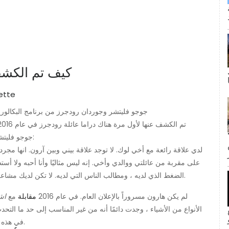
كيف تم الكشف
جوجو فليتشر وجوردان رودجرز من برنامج البكالور
ى كانت القبلة الأولى لجيم وبام؟ لا
فليتشر عن التوتر الدائر مع عائلته:
جوجو فليت
لدي علاقة رائعة مع أخي لوك. لا توجد علاقة بيني وبين آرون. انها مجرد
على مقربة من عائلتي ووالدي وأخي. إنه ليس مثاليًا وأنا أحبه ولا أ
الضغط الذي لديه ، ومطالب الناس التي لديه. لا تكن لديك مشاعر قاسية ضده ، فهذه هي الطريقة التي تسير بها الأمور الآن.
لم يكن هارون مسروراً بالإعلان العام. في عام 2016
مقابلة
مع
اش
الأنواع من الأشياء ، وجدت دائمًا أنه من غير المناسب إلى حد ما التحد
inF
في هذه الأمور ، لكنني أتمنى له التوفيق في المنافسة ، 'قال للنشر.