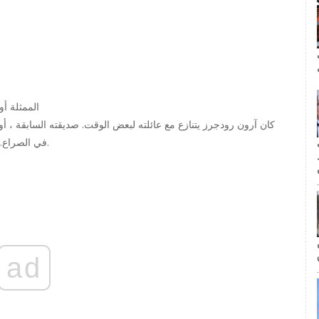
ال
الممثلة أ
مة
في الصراع. إليكم ما قاله زوج آرون رودجر السابق عن الخلاف العائلي.
ad