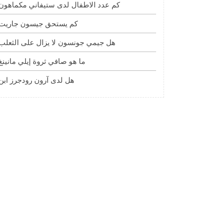
كم عدد الاطفال لدى ستيفاني مكماهون
كم يستحق جيسون جاريت
هل جيمي جونسون لا يزال على الثعلب
ما هو صافي ثروة إيلي مانينغ
هل لدى آرون رودجرز ابن