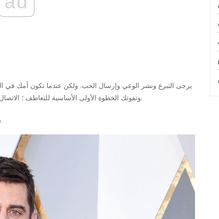
ad
يرجى التبرع ونشر الوعي وإرسال الحب. ولكن عندما تكون أمك في المنزل
وتفوتك الخطوة الأولى الأساسية للتعاطف ؛ الاتصال بوالديك للتأكد من سلامتهم. كل شيء آخر يبدو وكأنه فعل.
م