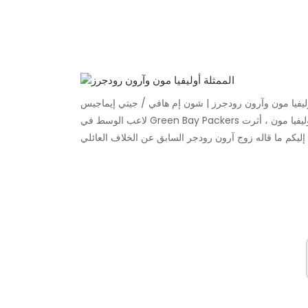
وليفيا مون وآرون رودجرز | شون إم هافي / جيتي إيماجيس
لاعب الوسط في Green Bay Packers كان آرون رودجرز يتنازع مع عائلته لبعض الوقت. صديقته السابقة ، أوليفيا مون ، أثرت