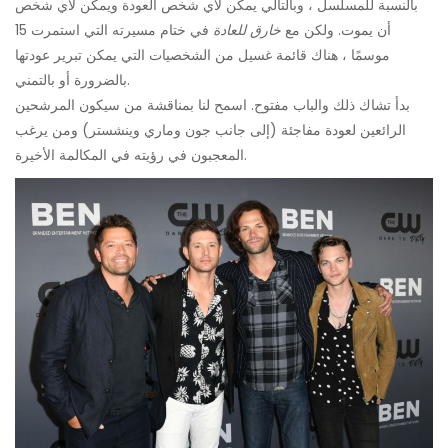
بالنسبة للمسلسل ، وبالتالي يمكن لأي شخص العودة ويمكن لأي شخص
أن يموت. ولكن مع
خارق للعادة
في ختام مسيرته التي استمرت 15
موسمًا ، هناك قائمة غسيل من الشخصيات التي يمكن تبرير عودتها
بالضرورة أو بالتمني.
بدأ تشاك ذلك والباب مفتوح. اسمح لنا بمناقشة من سيكون المرشحين
الرائعين لعودة مفاجئة (إلى جانب جون وماري وينشستر) ومن يرغب
المعجبون في رؤيته في المكالمة الأخيرة.