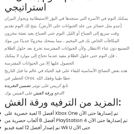
استراتيجي
يمكنك النوم في الأسرة التي ستجدها في البؤر الاستيطانية وبجوار النيران
(تبدو مثل حصائر من جلد الحيوانات على الأرض). يتيح لك النوم تقديم
وقت سريع إلى الصباح أو الليل. النوم حتى الصباح يعيد تعبئة مخزون
المكافآت الخاص بك في المخيم ، مما يمنحك مخزونًا جديدًا من مواد
التصنيع دون عناء الانتظار. ولأن الحيوانات المفترسة تخرج بعد حلول الظلام
، فإن النوم حتى حلول الظلام مفيد عندما تحتاج إلى موارد لا يمكنك
الحصول عليها إلا من الحيوانات المفترسة.
هذه بعض النصائح الأساسية للبقاء على قيد الحياة في عالم ما قبل التاريخ
الخطير في Oros. حظا طيبا وفقك الله.
تابع كريس على تويتر
تضمين التغريدة
على الفيس بوك!
الدفع
ورقة الغش
المزيد من الترفيه ورقة الغش:
أفضل 11 لعبة حصرية على Xbox One تم إصدارها حتى الآن
أفضل 8 ألعاب حصرية من PlayStation 4 تم إصدارها حتى الآن
تم إصدار أفضل 12 لعبة فيديو Wii U حتى الآن