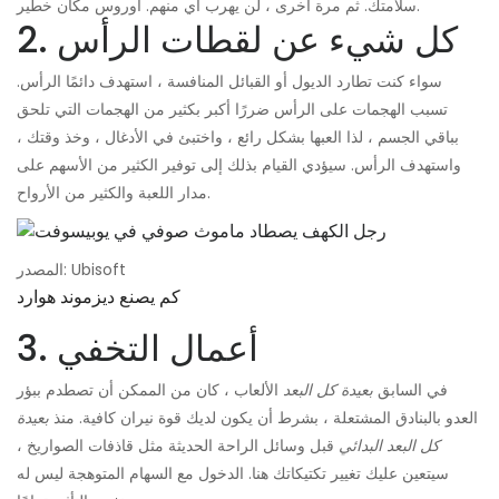
سلامتك. ثم مرة أخرى ، لن يهرب أي منهم. أوروس مكان خطير.
2. كل شيء عن لقطات الرأس
سواء كنت تطارد الديول أو القبائل المنافسة ، استهدف دائمًا الرأس.
تسبب الهجمات على الرأس ضررًا أكبر بكثير من الهجمات التي تلحق
بباقي الجسم ، لذا العبها بشكل رائع ، واختبئ في الأدغال ، وخذ وقتك ،
واستهدف الرأس. سيؤدي القيام بذلك إلى توفير الكثير من الأسهم على
مدار اللعبة والكثير من الأرواح.
المصدر: Ubisoft
كم يصنع ديزموند هوارد
3. أعمال التخفي
في السابق
بعيدة كل البعد
الألعاب ، كان من الممكن أن تصطدم ببؤر
العدو بالبنادق المشتعلة ، بشرط أن يكون لديك قوة نيران كافية. منذ
بعيدة
كل البعد البدائي
قبل وسائل الراحة الحديثة مثل قاذفات الصواريخ ،
سيتعين عليك تغيير تكتيكاتك هنا. الدخول مع السهام المتوهجة ليس له