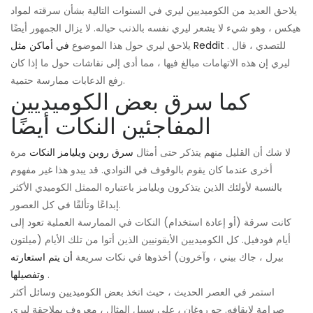
يلاحق العديد من الكوميديين ليري في السنوات التالية بشأن سرقته لمواد
هيكس ، وهو شيء لا يشعر ليري نفسه بالذنب حياله. لا يزال الجمهور أيضًا
. للتصدي ، قال
في أماكن مثل Reddit
يلاحق ليري حول هذا الموضوع
ليري إن هذه الاتهامات مبالغ فيها ، مما أدى إلى نقاشات حول ما إذا كان
رفع الدعابات ممارسة حتمية.
كما سرق بعض الكوميديين
المفاجئين النكات أيضًا
لا شك أن القليل منهم يتذكر حتى أمثال
سرق روبن ويليامز النكات
مرة
أخرى عندما كان يقوم بالوقوف في النوادي. قد يبدو هذا غير مفهوم
بالنسبة لأولئك الذين يتذكرون ويليامز باعتباره الممثل الكوميدي الأكثر
إبداعًا وتألقًا في كل العصور.
كانت سرقة (أو إعادة استخدام) النكات في الممارسة العملية تعود إلى
أيام فودفيل. كل الكوميديين الأيقونيين الذين أتوا من تلك الأيام (ميلتون
بيرل ، جاك بيني ، وآخرون) أخذوها في نكات سريعة
أن يتم استعارته
.
وتفصيلها
استمر في العصر الحديث ، حيث اتخذ بعض الكوميديين وسائل أكثر
صرامة لإيقافه. جو روغان ، على سبيل المثال ، معروف بملاحقة ليري