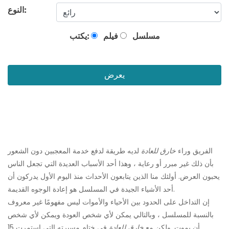
النوع:
مسلسل
فيلم
يكتب:
يعرض
الفريق وراء
خارق للعادة
لديه طريقة لدفع خدمة المعجبين دون الشعور
بأن ذلك غير مبرر أو رعاية ، وهذا أحد الأسباب العديدة التي تجعل الناس
يحبون العرض. أولئك منا الذين يتابعون الأحداث منذ اليوم الأول يدركون أن
أحد الأشياء الجيدة في المسلسل هو إعادة الوجوه القديمة.
إن التداخل على الحدود بين الأحياء والأموات ليس مفهومًا غير معروف
بالنسبة للمسلسل ، وبالتالي يمكن لأي شخص العودة ويمكن لأي شخص
أن يموت. ولكن مع
خارق للعادة
في ختام مسيرته التي استمرت 15