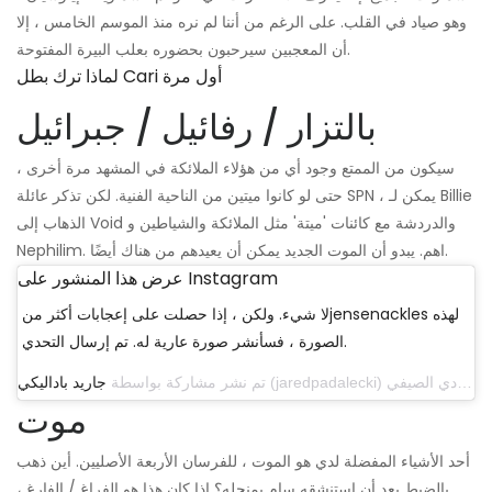
وهو صياد في القلب. على الرغم من أننا لم نره منذ الموسم الخامس ، إلا
أن المعجبين سيرحبون بحضوره بعلب البيرة المفتوحة.
لماذا ترك بطل Cari أول مرة
بالتزار / رفائيل / جبرائيل
سيكون من الممتع وجود أي من هؤلاء الملائكة في المشهد مرة أخرى ،
حتى لو كانوا ميتين من الناحية الفنية. لكن تذكر عائلة SPN ، يمكن لـ Billie
الذهاب إلى Void والدردشة مع كائنات 'ميتة' مثل الملائكة والشياطين و
Nephilim. اهم. يبدو أن الموت الجديد يمكن أن يعيدهم من هناك أيضًا.
عرض هذا المنشور على Instagram
لا شيء. ولكن ، إذا حصلت على إعجابات أكثر منjensenackles لهذه
الصورة ، فسأنشر صورة عارية له. تم إرسال التحدي.
تم نشر مشاركة بواسطة
جاريد باداليكي
موت
أحد الأشياء المفضلة لدي هو الموت ، للفرسان الأربعة الأصليين. أين ذهب
بالضبط بعد أن استنشقه سام بمنجله؟ إذا كان هذا هو الفراغ / الفارغ ،