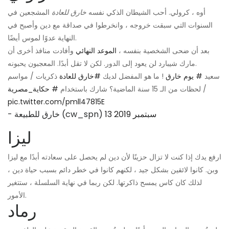
أوه ، كرولي. أحب الشيطان الذكي نفسه
خارق للعادة
المشجعين في
السنوات التي سبقت خروجه ، وانخرطوا في صداقة مع دين وأصبح في
النهاية عدوًا لموس أيضًا.
بعد أن ضحى الشخصية بنفسه ،
الموعد النهائي
وأفادت منافذ أخرى أن
مارك شيبارد لن يعود إلى الدور. لكن لا تقل أبدًا. المعجبون يحبونه.
سعيد
# يوم خارق
! ما هو المفضل لديك
#خارق للعادة
ذكريات / مواسم
/ لحظات من الـ 15 سنة الماضية؟ شارك باستخدام
# حكاية_مصرية
pic.twitter.com/pmll47815E
13 سبتمبر 2019
- خارق للطبيعة (cw_spn)
ليزا
ارفع يدك إذا كنت لا تزال حزينًا لأن دين لم يحصل على سعادته أبدًا مع ليزا
وبن. كانوا لائقين بشكل جيد ، لكنهم كانوا في خطر دائم بسبب حياة دين ،
لذلك كان كاس يمسح ذاكرتها. لكن ربما في نهاية السلسلة ، ستتغير
الأمور.
رماد