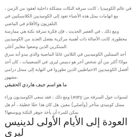
في عالم الكوميديا ​​، كانت سرقة النكات مشكلة داخلية لعقود من الزمن ،
مع اتهامات بمثل هذه الأشياء تعود إلى الكوميديين الكلاسيكيين في
التلفزيون والأفلام في الماضي.
ومع ذلك ، في العصر الحديث ، فإن فكرة سرقة نكتة هي ممارسة
محظورة. كانت الأصالة ذات أهمية مركزية بفضل العديد من الكوميديين
المبتكرين الذين وضعوا معايير أعلى.
أحد الممثلين الكوميديين في الثلاثين عامًا الماضية والذي يبدو أنه سرق
موادًا أكثر من أي شخص آخر هو دينيس ليري. في التسعينيات ، كان أحد
أفضل الكوميديين الاحتياطيين الذين تطوروا في النهاية إلى ممثل درامي
مشهور.
ما هو اسم جيف هاردي الحقيقي
ومع ذلك ، فقد سعى الكوميديون وراء Leary لسنوات حول السرقة من
ممثل كوميدي متأخر (وأصلي) معين. هل كان هذا حقًا خطيئة ، أم هل
يمكن للمرء أن يأخذ جوهر النكتة ويوسعها؟
العودة إلى الأيام الأولى لدينيس
ليري