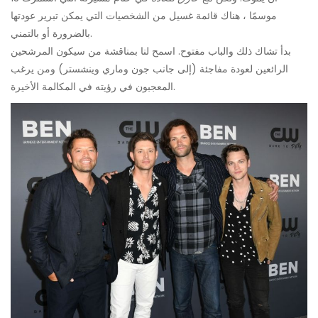
موسمًا ، هناك قائمة غسيل من الشخصيات التي يمكن تبرير عودتها
بالضرورة أو بالتمني.
بدأ تشاك ذلك والباب مفتوح. اسمح لنا بمناقشة من سيكون المرشحين
الرائعين لعودة مفاجئة (إلى جانب جون وماري وينشستر) ومن يرغب
المعجبون في رؤيته في المكالمة الأخيرة.