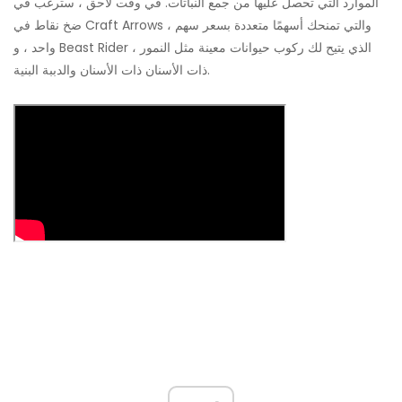
الموارد التي تحصل عليها من جمع النباتات. في وقت لاحق ، سترغب في
ضخ نقاط في Craft Arrows ، والتي تمنحك أسهمًا متعددة بسعر سهم
واحد ، و Beast Rider ، الذي يتيح لك ركوب حيوانات معينة مثل النمور
ذات الأسنان ذات الأسنان والدببة البنية.