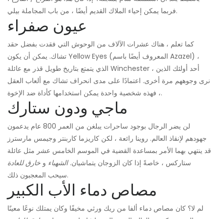
فربما يمكن إحياء الملاك القديم أيضًا ، من باب المجاملة بيلي.
عيون صفراء
كما تعلم ، هناك عشرات الآلاف من الوحوش التي فقدت بفضل حقد
تشاك. يمكن أن يكون Yellow Eyes (المعروف أيضًا باسم Azazel) ،
الذي يتمتع بتاريخ طويل قذر مع عائلة Winchester ، أحد أولئك الذين
نرى وجوههم مرة أخرى. اعتمادًا على مدى انحراف تشاك مع ألعاب العقل
، فهذه شخصية واحدة يمكن استخدامها كأداة ضد الإخوة.
ماجي ودون ستارك
لن يضر الرجال بوجود ساحرات يبلغن من العمر 800 عام يدعمون
جهودهم لإنقاذ العالم. روينا رائعة ، لكن كاريزما كاربنتر وجيمس مارسترز
قد ينتهي بهما الأمر بمساعدة القضية في الموسم الخامس عشر مثل عائلة
ستاركس ، خاصةً إذا كان الزوجان يتماشيان.
الشهباء
و
خارق للعادة
سيحب المعجبون ذلك.
مصاص دماء الأب الكبير
لم لا؟ كان مصاص دماء ألفا من ريك ورثي مخيفًا وكان يمتلك نوعًا معينًا