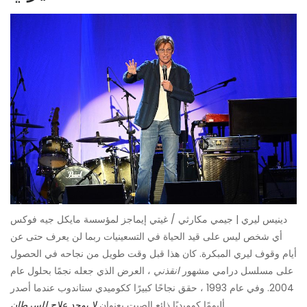
دينيس ليري | جيمي مكارثي / غيتي إيماجز لمؤسسة مايكل جيه فوكس
أي شخص ليس على قيد الحياة في التسعينيات ربما لن يعرف حتى عن
أيام وقوف ليري المبكرة. كان هذا قبل وقت طويل من نجاحه في الحصول
على مسلسل درامي مشهور
انقذني
، العرض الذي جعله نجمًا بحلول عام
2004. وفي عام 1993 ، حقق نجاحًا كبيرًا ككوميدي ستاندوب عندما أصدر
.
ألبومًا كوميديًا ذائع الصيت بعنوان
لا يوجد علاج للسرطان