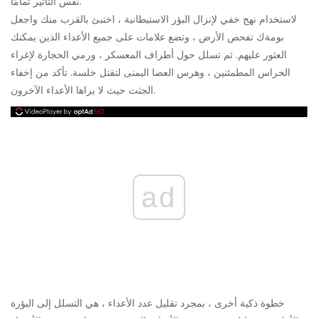
نفس التأثير تمامًا.
لاستخدام نهج خفي لإنزال البؤر الاستيطانية ، اختبئ بالقرب منك واجعل
بومةك تفحص الأرض ، وتضع علامات على جميع الأعداء الذين يمكنك
العثور عليهم. ثم تسلل حول أطراف المعسكر ، ورمي الحجارة لإغراء
الحراس المطمئنين ، وهرس العصا اليمنى لتقتل خلسة. تأكد من إخفاء
الجثث حيث لا يراها الأعداء الآخرون.
ad
خطوة ذكية أخرى ، بمجرد تقليل عدد الأعداء ، هي التسلل إلى البؤرة