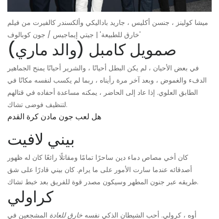
ميشا كولينز ، جنسن أكليس ، جاريد باداليكي وألكسندر كالفيرت من فيلم
'خارق للطبيعة' | جيتي إيماجيس / جون كوبالوف
صمويل كامبل (والد ماري)
في بعض الأحيان ، لم يكن البطل أحيانًا ، والشرير أحيانًا يمنح الجماهير
الدفء والغموض ، وبعد آخر مرة رأيناه ، ربما لم يكسب لنفسه مكانًا في
الطابق العلوي. إذا عاد إلى الحاضر ، يمكنه مساعدة أحفاده في قتالهم
لتنظيف فوضى تشاك.
هل لعب جون مادن كرة القدم
بيني لافيت
كان أخي مصاص دماء دين ساحرًا تمامًا ومقاتلًا رائعًا كان له ظهور
أصدقائه عندما سارت الأمور على ما يرام. كان بيني قادرًا على شق
طريقه عبر جنون المطهر وسيكون مصدر قوة للفريق بعد خبط تشاك.
كراولي
أوه ، كرولي. أحب الشيطان الذكي نفسه
خارق للعادة
المشجعين في