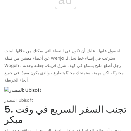
للحصول عليها ، عليك أن تكون في النقطة التي يمكنك من خلالها البحث
عن أعضاء معينين من قبيلة Wenja. سترغب في إنشاء خط نحل لـ
Wogah ، رجل أصلع ملتح يتسكع في كهف شرق قريتك. جعلته وحدته
مجنونًا ، لكن مهمته ستمنحك مخلبًا يتصارع ، والذي يكون مفيدًا في جميع
أنحاء الخريطة.
المصدر: Ubisoft
5. تجنب السفر السريع في وقت
مبكر
بمجرد أن تطلق العنان للقدرة على السفر السريع إلى مواقع بعيدة ، قد