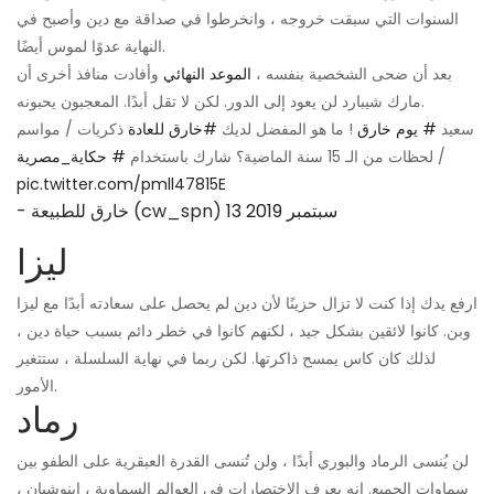
السنوات التي سبقت خروجه ، وانخرطوا في صداقة مع دين وأصبح في
النهاية عدوًا لموس أيضًا.
بعد أن ضحى الشخصية بنفسه ،
الموعد النهائي
وأفادت منافذ أخرى أن
مارك شيبارد لن يعود إلى الدور. لكن لا تقل أبدًا. المعجبون يحبونه.
سعيد
# يوم خارق
! ما هو المفضل لديك
#خارق للعادة
ذكريات / مواسم
/ لحظات من الـ 15 سنة الماضية؟ شارك باستخدام
# حكاية_مصرية
pic.twitter.com/pmll47815E
13 سبتمبر 2019
- خارق للطبيعة (cw_spn)
ليزا
ارفع يدك إذا كنت لا تزال حزينًا لأن دين لم يحصل على سعادته أبدًا مع ليزا
وبن. كانوا لائقين بشكل جيد ، لكنهم كانوا في خطر دائم بسبب حياة دين ،
لذلك كان كاس يمسح ذاكرتها. لكن ربما في نهاية السلسلة ، ستتغير
الأمور.
رماد
لن يُنسى الرماد والبوري أبدًا ، ولن تُنسى القدرة العبقرية على الطفو بين
سماوات الجميع. إنه يعرف الاختصارات في العوالم السماوية ، إينوشيان ،