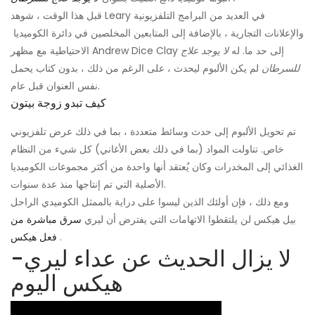
قبل هذا الوقت ، شوهد Leary في العديد من البرامج التلفزيونية
والإعلانات التجارية ، بالإضافة إلى المتابعين المخلصين في دائرة الكوميديا ​​
الاحتياطية مع مظهر Andrew Dice Clay إلى حد ما. له
لا يوجد علاج
للسرطان
لم يكن الألبوم ليحدث ، على الرغم من ذلك ، بدون كتاب يحمل
نفس العنوان قبل عام.
كيف تبدو زوجة بيتون
تم تحويل الألبوم إلى حدث وسائط متعددة ، بما في ذلك عرض تلفزيوني
خاص. تناولت المواد (بما في ذلك بعض الأغاني) كل شيء من النظام
الغذائي إلى المخدرات وكان يُعتقد أنها واحدة من أكثر مجموعات الكوميديا
​​الأصلية التي تم إنتاجها منذ عدة سنوات.
ومع ذلك ، فإن أولئك الذين ليسوا على دراية بالممثل الكوميدي الراحل
بيل هيكس لن يلتقطوا الاتهامات التي يفترض أن ليري
سرق مباشرة من
.
فعل هيكس
لا يزال الحديث عن عداء ليري-
هيكس اليوم