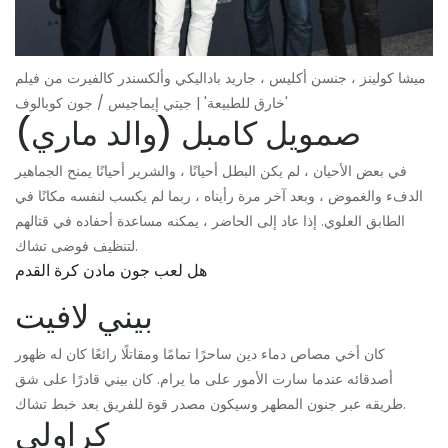
ميشا كولينز ، جنسن أكليس ، جاريد باداليكي وألكسندر كالفيرت من فيلم
'خارق للطبيعة' | جيتي إيماجيس / جون كوبالوف
صمويل كامبل (والد ماري)
في بعض الأحيان ، لم يكن البطل أحيانًا ، والشرير أحيانًا يمنح الجماهير
الدفء والغموض ، وبعد آخر مرة رأيناه ، ربما لم يكسب لنفسه مكانًا في
الطابق العلوي. إذا عاد إلى الحاضر ، يمكنه مساعدة أحفاده في قتالهم
لتنظيف فوضى تشاك.
هل لعب جون مادن كرة القدم
بيني لافيت
كان أخي مصاص دماء دين ساحرًا تمامًا ومقاتلًا رائعًا كان له ظهور
أصدقائه عندما سارت الأمور على ما يرام. كان بيني قادرًا على شق
طريقه عبر جنون المطهر وسيكون مصدر قوة للفريق بعد خبط تشاك.
كراولي