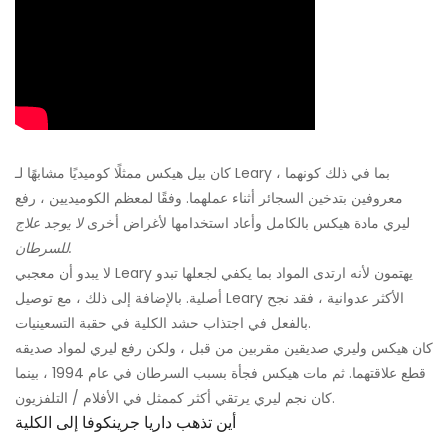
كان بيل هيكس ممثلًا كوميديًا مشابهًا لـ Leary ، بما في ذلك كونهما
معروفين بتدخين السجائر أثناء عملهما. وفقًا لمعظم الكوميديين ، رفع
ليري مادة هيكس بالكامل وأعاد استخدامها لأغراض أخرى
لا يوجد علاج
للسرطان.
لا يبدو أن معجبي Leary يهتمون لأنه ارتدى المواد بما يكفي لجعلها تبدو
أصلية. بالإضافة إلى ذلك ، مع توصيل Leary الأكثر عدوانية ، فقد نجح
بالفعل في اجتذاب حشد الكلية في حقبة التسعينيات.
كان هيكس وليري صديقين مقربين من قبل ، ولكن رفع ليري لمواد صديقه
قطع علاقتهما. ثم مات هيكس فجأة بسبب السرطان في عام 1994 ، بينما
كان نجم ليري يرتقي أكثر كممثل في الأفلام / التلفزيون.
أين تذهب داريا جرينكوفا إلى الكلية