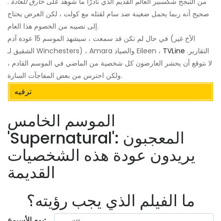
من التبجح شكسبير العالم القديم الذي نادرًا ما شوهد على
خارق للعادة
.
صحيح أنه ربما يحمل ضغينة ضد سام لقتله مع كولت ، لكن العرض يحتاج
إلى نصيبه من الخصوم هذا العام.
في حال لم تكن قد سمعت ، سيشهد الموسم 15 عودة آدم (الأخ غير
التقارير.
TVLine
الشقيق لـ Winchesters) ، Amara والصياد Eileen ،
لا نتوقع أن يحشر العارضون كل شخصية من الماضي في الموسم القادم ،
ولكن احترس من بعض المفاجآت السارة.
ترفيه
الموسم الخامس
'Supernatural': المعجبون
يريدون عودة هذه الشخصيات
القديمة
ما الفيلم الذي يجب رؤيته؟
يوم الأسبوع: