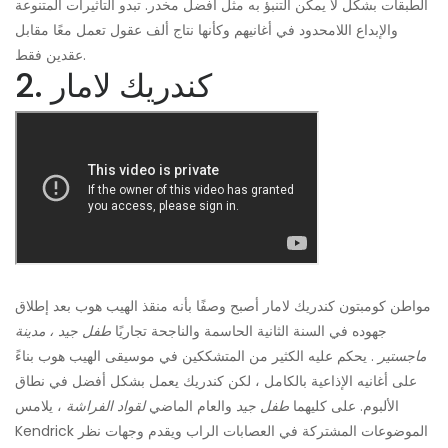
الطبقات بشكل لا يمكن التنبؤ به مثل أفضل مخدر. تبدو التأثيرات المتنوعة
والإبداع اللامحدود في أغانيهم وكأنها نتاج ألف عقول تعمل معًا مقابل
عقدين فقط.
2. كندريك لامار
مواطن كومبتون كندريك لامار أصبح وصفًا بأنه منقذ الهيب هوب بعد إطلاق
جهوده في السنة الثانية الحاسمة والناجحة تجاريًا
طفل جيد ، مدينة
ماجستير
. يحكم عليه الكثير من المتشككين في موسيقى الهيب هوب بناءً
على أغانيه الإذاعية بالكامل ، لكن كندريك يعمل بشكل أفضل في نطاق
الألبوم. على كليهما
طفل جيد
والعام الماضي
لقواد الفراشة
، يلامس
Kendrick الموضوعات المشتركة في العصابات الراب ويقدم وجهات نظر