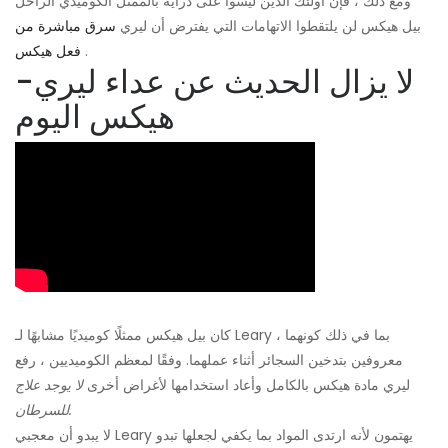
ومع ذلك ، فإن أولئك الذين ليسوا على دراية بالممثل الكوميدي الراحل
بيل هيكس لن يلتقطوا الاتهامات التي يفترض أن ليري
سرق مباشرة من
.
فعل هيكس
لا يزال الحديث عن عداء ليري-
هيكس اليوم
كان بيل هيكس ممثلًا كوميديًا مشابهًا لـ Leary ، بما في ذلك كونهما
معروفين بتدخين السجائر أثناء عملهما. وفقًا لمعظم الكوميديين ، رفع
ليري مادة هيكس بالكامل وأعاد استخدامها لأغراض أخرى
لا يوجد علاج
للسرطان.
لا يبدو أن معجبي Leary يهتمون لأنه ارتدى المواد بما يكفي لجعلها تبدو