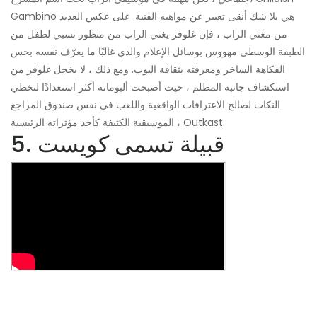
Gambino هي بلا شك أنقى تعبير عن مواهبه الفنية. على عكس العديد
من مغني الراب ، فإن غلوفر يغني الراب من منظور نسبي لطفل من
الطبقة الوسطى مهووس بوسائل الإعلام والذي غالبًا ما يعرّف نفسه بحس
الفكاهة الساخر ومعرفته بثقافة البوب. ومع ذلك ، لا يخجل غلوفر من
استكشاف جانبه المظلم ، حيث أصبحت ألبوماته أكثر استعدادًا لتخطي
النكات لصالح الاعترافات الواقعية واللعب في نفس صندوق المراجع
الموسيقية الكثيفة كأحد مؤثراته الرئيسية ، Outkast.
5. قبيلة تسمى كويست