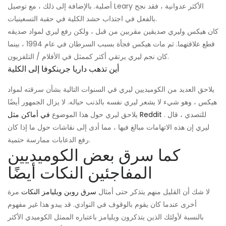
أصلية. بالإضافة إلى ذلك ، مع توصيل Leary الأكثر عدوانية ، فقد نجح
بالفعل في اجتذاب حشد الكلية في حقبة التسعينيات.
كان هيكس وليري صديقين مقربين من قبل ، ولكن رفع ليري لمواد صديقه
قطع علاقتهما. ثم مات هيكس فجأة بسبب السرطان في عام 1994 ، بينما
كان نجم ليري يرتقي أكثر كممثل في الأفلام / التلفزيون.
أين تذهب داريا جرينكوفا إلى الكلية
يلاحق العديد من الكوميديين ليري في السنوات التالية بشأن سرقته لمواد
هيكس ، وهو شيء لا يشعر ليري نفسه بالذنب حياله. لا يزال الجمهور أيضًا
. للتصدي ، قال
في أماكن مثل Reddit
يلاحق ليري حول هذا الموضوع
ليري إن هذه الاتهامات مبالغ فيها ، مما أدى إلى نقاشات حول ما إذا كان
رفع الدعابات ممارسة حتمية.
كما سرق بعض الكوميديين
المفاجئين النكات أيضًا
لا شك أن القليل منهم يتذكر حتى أمثال
سرق روبن ويليامز النكات
مرة
أخرى عندما كان يقوم بالوقوف في النوادي. قد يبدو هذا غير مفهوم
بالنسبة لأولئك الذين يتذكرون ويليامز باعتباره الممثل الكوميدي الأكثر