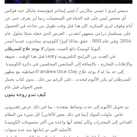
دينيس ليري | جيمي مكارثي / غيتي إيماجز لمؤسسة مايكل جيه فوكس
أي شخص ليس على قيد الحياة في التسعينيات ربما لن يعرف حتى عن
أيام وقوف ليري المبكرة. كان هذا قبل وقت طويل من نجاحه في الحصول
على مسلسل درامي مشهور
انقذني
، العرض الذي جعله نجمًا بحلول عام
2004. وفي عام 1993 ، حقق نجاحًا كبيرًا ككوميدي ستاندوب عندما أصدر
.
ألبومًا كوميديًا ذائع الصيت بعنوان
لا يوجد علاج للسرطان
قبل هذا الوقت ، شوهد Leary في العديد من البرامج التلفزيونية
والإعلانات التجارية ، بالإضافة إلى المتابعين المخلصين في دائرة الكوميديا ​​
الاحتياطية مع مظهر Andrew Dice Clay إلى حد ما. له
لا يوجد علاج
للسرطان
لم يكن الألبوم ليحدث ، على الرغم من ذلك ، بدون كتاب يحمل
نفس العنوان قبل عام.
كيف تبدو زوجة بيتون
تم تحويل الألبوم إلى حدث وسائط متعددة ، بما في ذلك عرض تلفزيوني
خاص. تناولت المواد (بما في ذلك بعض الأغاني) كل شيء من النظام
الغذائي إلى المخدرات وكان يُعتقد أنها واحدة من أكثر مجموعات الكوميديا
​​الأصلية التي تم إنتاجها منذ عدة سنوات.