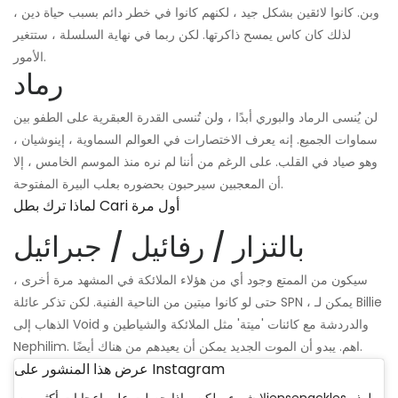
وبن. كانوا لائقين بشكل جيد ، لكنهم كانوا في خطر دائم بسبب حياة دين ،
لذلك كان كاس يمسح ذاكرتها. لكن ربما في نهاية السلسلة ، ستتغير
الأمور.
رماد
لن يُنسى الرماد والبوري أبدًا ، ولن تُنسى القدرة العبقرية على الطفو بين
سماوات الجميع. إنه يعرف الاختصارات في العوالم السماوية ، إينوشيان ،
وهو صياد في القلب. على الرغم من أننا لم نره منذ الموسم الخامس ، إلا
أن المعجبين سيرحبون بحضوره بعلب البيرة المفتوحة.
لماذا ترك بطل Cari أول مرة
بالتزار / رفائيل / جبرائيل
سيكون من الممتع وجود أي من هؤلاء الملائكة في المشهد مرة أخرى ،
حتى لو كانوا ميتين من الناحية الفنية. لكن تذكر عائلة SPN ، يمكن لـ Billie
الذهاب إلى Void والدردشة مع كائنات 'ميتة' مثل الملائكة والشياطين و
Nephilim. اهم. يبدو أن الموت الجديد يمكن أن يعيدهم من هناك أيضًا.
عرض هذا المنشور على Instagram
لا شيء. ولكن ، إذا حصلت على إعجابات أكثر منjensenackles لهذه