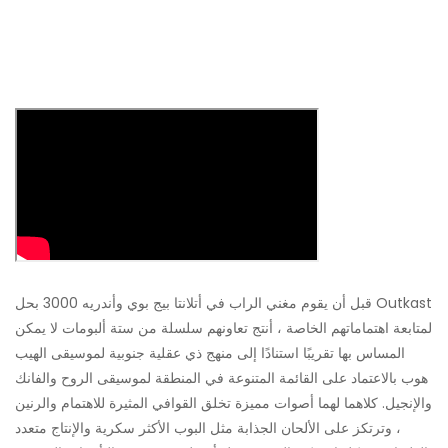
قبل أن يقوم مغني الراب في أتلانتا بيج بوي وأندريه 3000 بحل Outkast
لمتابعة اهتماماتهم الخاصة ، أنتج تعاونهم سلسلة من ستة ألبومات لا يمكن
المساس بها تقريبًا استنادًا إلى منهج ذي عقلية جنوبية لموسيقى الهيب
هوب بالاعتماد على القائمة المتنوعة في المنطقة لموسيقى الروح والفانك
والإنجيل. كلاهما لهما أصوات مميزة تخلق القوافي المثيرة للاهتمام والرنين
، وترتكز على الألحان الجذابة مثل البوب ​​الأكثر سكرية والإنتاج متعدد