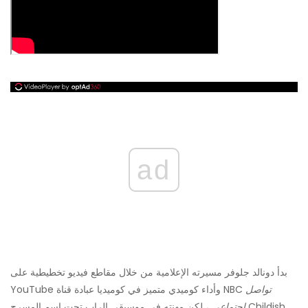
ad
بدأ دونالد جلوفر مسيرته الإعلامية من خلال مقاطع فيديو تخطيطية على
تواصل
YouTube وأداء كوميدي متميز في كوميديا ​​عبادة قناة NBC
اجتماعي
، لكن مهنته في موسيقى الراب تحت اسم المسرح Childish