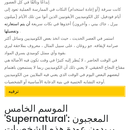
إبداعًا وتألقًا في كل العصور.
كانت سرقة (أو إعادة استخدام) النكات في الممارسة العملية تعود إلى
أيام فودفيل. كل الكوميديين الأيقونيين الذين أتوا من تلك الأيام (ميلتون
بيرل ، جاك بيني ، وآخرون) أخذوها في نكات سريعة
أن يتم استعارته
.
وتفصيلها
استمر في العصر الحديث ، حيث اتخذ بعض الكوميديين وسائل أكثر
صرامة لإيقافه. جو روغان ، على سبيل المثال ، معروف بملاحقة ليري
بقوة وأي ممثل كوميدي يسرق المواد.
في الوقت الحاضر ، لا يُنظر إليه كثيرًا في وقت تكون فيه الأصالة هي
مفتاح النجاح الحقيقي. لا يعني ذلك أن الكوميديين ربما لا يستمعون باهتمام
لبعضهم البعض اليوم في الوقت الذي يعني فيه الملايين من الكوميديين
أوجه التشابه الحتمية في بنية الدعابة الأساسية أو الشخصيات.
ترفيه
الموسم الخامس
'Supernatural': المعجبون
يريدون عودة هذه الشخصيات