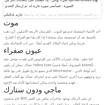
الصورة ، فسأنشر صورة عارية له. تم إرسال التحدي.
تم نشر مشاركة بواسطة
جاريد باداليكي
موت
أحد الأشياء المفضلة لدي هو الموت ، للفرسان الأربعة الأصليين. أين ذهب
بالضبط بعد أن استنشقه سام بمنجله؟ إذا كان هذا هو الفراغ / الفارغ ،
فربما يمكن إحياء الملاك القديم أيضًا ، من باب المجاملة بيلي.
عيون صفراء
كما تعلم ، هناك عشرات الآلاف من الوحوش التي فقدت بفضل حقد
تشاك. يمكن أن يكون Yellow Eyes (المعروف أيضًا باسم Azazel) ،
الذي يتمتع بتاريخ طويل قذر مع عائلة Winchester ، أحد أولئك الذين
نرى وجوههم مرة أخرى. اعتمادًا على مدى انحراف تشاك مع ألعاب العقل
، فهذه شخصية واحدة يمكن استخدامها كأداة ضد الإخوة.
ماجي ودون ستارك
لن يضر الرجال بوجود ساحرات يبلغن من العمر 800 عام يدعمون
جهودهم لإنقاذ العالم. روينا رائعة ، لكن كاريزما كاربنتر وجيمس مارسترز