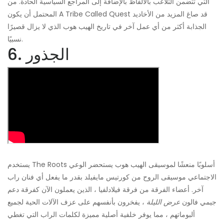
التي تتضمن التلاعب بالألفاظ بالإضافة إلى المراجع السياسية الحادة. من
المحتمل أن يكون A Tribe Called Quest قد صاغ المزيد من الأخاديد
الجذابة أكثر من أي عمل آخر في تاريخ الهيب هوب الذي لا يزال قصيرًا
نسبيًا.
6. الجذور
يستخدم The Roots أسلوبًا منعشًا لموسيقى الهيب هوب يستحضر الوعي
الاجتماعي موسيقى الروح من كورتيس مايفيلد بقدر ما يفعل أي فنان راب
آخر. أعضاء الفرقة من فرقة فيلادلفيا ، الذين يعملون الآن كفرقة دعم
جيمي فالون
عرض الليلة
، يفخرون بأنفسهم على عزف الآلات الحية لجميع
ألبوماتهم ، مما يوفر خلفية أصلية مميزة لكلمات الراب التي تغطي