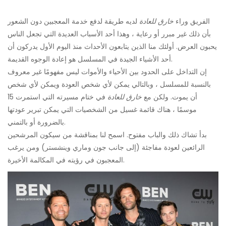
الفريق وراء
خارق للعادة
لديه طريقة لدفع خدمة المعجبين دون الشعور
بأن ذلك غير مبرر أو رعاية ، وهذا أحد الأسباب العديدة التي تجعل الناس
يحبون العرض. أولئك منا الذين يتابعون الأحداث منذ اليوم الأول يدركون أن
أحد الأشياء الجيدة في المسلسل هو إعادة الوجوه القديمة.
إن التداخل على الحدود بين الأحياء والأموات ليس مفهومًا غير معروف
بالنسبة للمسلسل ، وبالتالي يمكن لأي شخص العودة ويمكن لأي شخص
أن يموت. ولكن مع
خارق للعادة
في ختام مسيرته التي استمرت 15
موسمًا ، هناك قائمة غسيل من الشخصيات التي يمكن تبرير عودتها
بالضرورة أو بالتمني.
بدأ تشاك ذلك والباب مفتوح. اسمح لنا بمناقشة من سيكون المرشحين
الرائعين لعودة مفاجئة (إلى جانب جون وماري وينشستر) ومن يرغب
المعجبون في رؤيته في المكالمة الأخيرة.