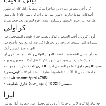
كان أخي مصاص دماء دين ساحرًا تمامًا ومقاتلًا رائعًا كان له ظهور
أصدقائه عندما سارت الأمور على ما يرام. كان بيني قادرًا على شق
طريقه عبر جنون المطهر وسيكون مصدر قوة للفريق بعد خبط تشاك.
كراولي
أوه ، كرولي. أحب الشيطان الذكي نفسه
خارق للعادة
المشجعين في
السنوات التي سبقت خروجه ، وانخرطوا في صداقة مع دين وأصبح في
النهاية عدوًا لموس أيضًا.
بعد أن ضحى الشخصية بنفسه ،
الموعد النهائي
وأفادت منافذ أخرى أن
مارك شيبارد لن يعود إلى الدور. لكن لا تقل أبدًا. المعجبون يحبونه.
سعيد
# يوم خارق
! ما هو المفضل لديك
#خارق للعادة
ذكريات / مواسم
/ لحظات من الـ 15 سنة الماضية؟ شارك باستخدام
# حكاية_مصرية
pic.twitter.com/pmll47815E
13 سبتمبر 2019
- خارق للطبيعة (cw_spn)
ليزا
ارفع يدك إذا كنت لا تزال حزينًا لأن دين لم يحصل على سعادته أبدًا مع ليزا