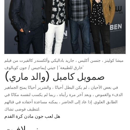
ميشا كولينز ، جنسن أكليس ، جاريد باداليكي وألكسندر كالفيرت من فيلم
'خارق للطبيعة' | جيتي إيماجيس / جون كوبالوف
صمويل كامبل (والد ماري)
في بعض الأحيان ، لم يكن البطل أحيانًا ، والشرير أحيانًا يمنح الجماهير
الدفء والغموض ، وبعد آخر مرة رأيناه ، ربما لم يكسب لنفسه مكانًا في
الطابق العلوي. إذا عاد إلى الحاضر ، يمكنه مساعدة أحفاده في قتالهم
لتنظيف فوضى تشاك.
هل لعب جون مادن كرة القدم
بيني لافيت