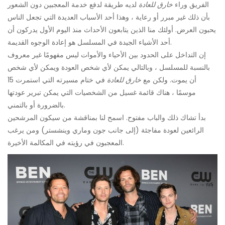
الفريق وراء
خارق للعادة
لديه طريقة لدفع خدمة المعجبين دون الشعور
بأن ذلك غير مبرر أو رعاية ، وهذا أحد الأسباب العديدة التي تجعل الناس
يحبون العرض. أولئك منا الذين يتابعون الأحداث منذ اليوم الأول يدركون أن
أحد الأشياء الجيدة في المسلسل هو إعادة الوجوه القديمة.
إن التداخل على الحدود بين الأحياء والأموات ليس مفهومًا غير معروف
بالنسبة للمسلسل ، وبالتالي يمكن لأي شخص العودة ويمكن لأي شخص
أن يموت. ولكن مع
خارق للعادة
في ختام مسيرته التي استمرت 15
موسمًا ، هناك قائمة غسيل من الشخصيات التي يمكن تبرير عودتها
بالضرورة أو بالتمني.
بدأ تشاك ذلك والباب مفتوح. اسمح لنا بمناقشة من سيكون المرشحين
الرائعين لعودة مفاجئة (إلى جانب جون وماري وينشستر) ومن يرغب
المعجبون في رؤيته في المكالمة الأخيرة.