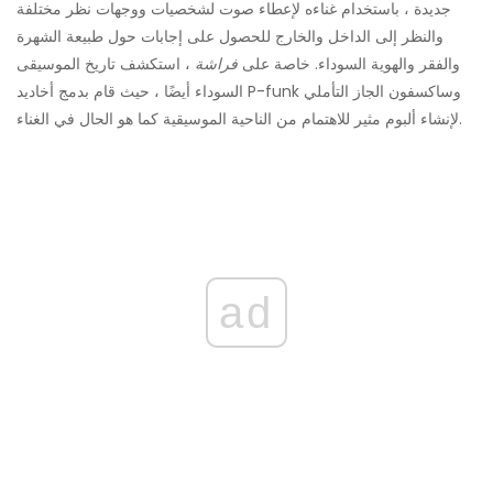
جديدة ، باستخدام غناءه لإعطاء صوت لشخصيات ووجهات نظر مختلفة
والنظر إلى الداخل والخارج للحصول على إجابات حول طبيعة الشهرة
والفقر والهوية السوداء. خاصة على
فراشة
، استكشف تاريخ الموسيقى
السوداء أيضًا ، حيث قام بدمج أخاديد P-funk وساكسفون الجاز التأملي
لإنشاء ألبوم مثير للاهتمام من الناحية الموسيقية كما هو الحال في الغناء.
ad