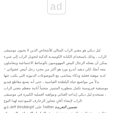
ad
ليل ديكي هو مغني الراب المثالي للأشخاص الذين لا يحبون موسيقى
الراب ، وذلك باستخدام الكتابة الكوميدية الذكية لتحويل الراب إلى شيء
يمكن أن يفعله الرجال البيض المهووسون بالوسائط الاجتماعية ويتعاملون
معه أيضًا. لكن ديفيد أندرو بورد هو أكثر من مجرد رجل أبيض عشوائي -
لديه موهبة فعلية وذكاء يتماشى مع الموضوعات الدنيوية التي يكتب عنها
بدلاً من مواضيع حياة البلطجة القياسية ، حتى أنه يصنع مقاطع فيديو
موسيقية فيروسية تكمل منظوره المتميز. متجنباً أنانية معظم مغني الراب
، يستخدم ليل ديكي إبداعه الغنائي ومواهبه العملية الكبيرة في موسيقى
الراب لإنشاء أغانٍ تتجاوز الزخارف النموذجية لهذا النوع.
تضمين التغريدة
تابع Jeff Rindskopf على Twitter