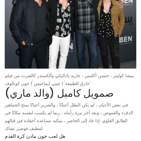
ميشا كولينز ، جنسن أكليس ، جاريد باداليكي وألكسندر كالفيرت من فيلم
'خارق للطبيعة' | جيتي إيماجيس / جون كوبالوف
صمويل كامبل (والد ماري)
في بعض الأحيان ، لم يكن البطل أحيانًا ، والشرير أحيانًا يمنح الجماهير
الدفء والغموض ، وبعد آخر مرة رأيناه ، ربما لم يكسب لنفسه مكانًا في
الطابق العلوي. إذا عاد إلى الحاضر ، يمكنه مساعدة أحفاده في قتالهم
لتنظيف فوضى تشاك.
هل لعب جون مادن كرة القدم