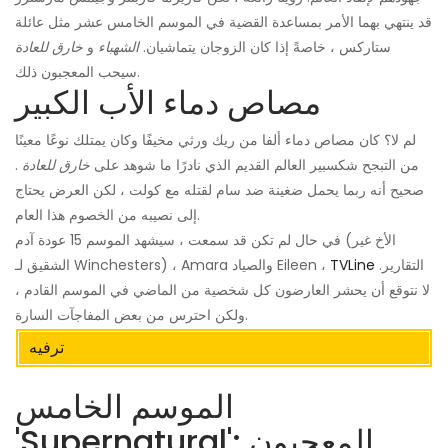
قد ينتهي بهما الأمر بمساعدة القضية في الموسم الخامس عشر مثل عائلة
ستاركس ، خاصةً إذا كان الزوجان يتماشيان.
الشهباء
و
خارق للعادة
سيحب المعجبون ذلك.
مصاص دماء الأب الكبير
لم لا؟ كان مصاص دماء ألفا من ريك ورثي مخيفًا وكان يمتلك نوعًا معينًا
من التبجح شكسبير العالم القديم الذي نادرًا ما شوهد على
خارق للعادة
.
صحيح أنه ربما يحمل ضغينة ضد سام لقتله مع كولت ، لكن العرض يحتاج
إلى نصيبه من الخصوم هذا العام.
في حال لم تكن قد سمعت ، سيشهد الموسم 15 عودة آدم (الأخ غير
التقارير.
TVLine
الشقيق لـ Winchesters) ، Amara والصياد Eileen ،
لا نتوقع أن يحشر العارضون كل شخصية من الماضي في الموسم القادم ،
ولكن احترس من بعض المفاجآت السارة.
ترفيه
الموسم الخامس
'Supernatural': المعجبون