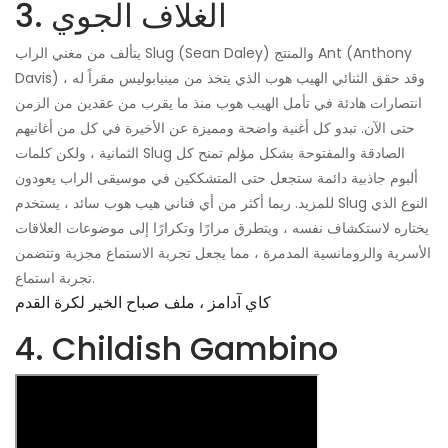
3. الغلاف الجوي
يتألف من مغني الراب Slug (Sean Daley) والمنتج Ant (Anthony
Davis) ، وقد حقق الثنائي الهيب هوب الذي يتخذ من مينيابوليس مقراً له
انتصارات هادئة في تأمل الهيب هوب منذ ما يقرب من عقدين من الزمن
حتى الآن. تبدو كل أغنية واضحة ومميزة عن الأخيرة في كل من أغانيهم
الثمانية ، ولكن كلمات Slug الصادقة والمفتوحة بشكل مؤلم تمنح كل
ألبوم جاذبية دائمة ستجعل حتى المتشككين في موسيقى الراب يعودون
للمزيد. ربما أكثر من أي فناني هيب هوب سائد ، يستخدم Slug النوع الذي
يختاره لاستكشاف نفسه ، ويتطرق مرارًا وتكرارًا إلى موضوعات العلاقات
الأسرية والرومانسية المدمرة ، مما يجعل تجربة الاستماع مجزية وتتضمن
تجربة استماع.
كاي آدامز ، ملف صباح الخير لكرة القدم
4. Childish Gambino