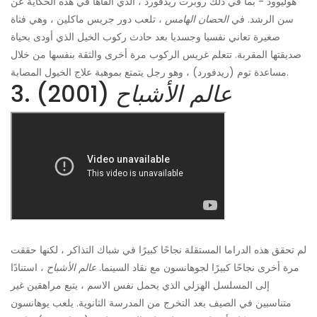
هوليوود - بما في ذلك روبرت ريدفورد ، الذي ألقاها في هذه الحكاية عن
سن الرشد. في
الحصان الهامس
، تلعب دور جريس ماكلين ، وهي فتاة
صغيرة تعاني نفسيا وجسديا بعد حادث ركوب الخيل الذي أودى بحياة
صديقتها المقربة. تتعلم غريس الركوب مرة أخرى والثقة بنفسها من خلال
مساعدة توم (ريدفورد) ، وهو رجل يتمتع بموهبة علاج الخيول المصابة.
عالم الأشباح
(2001)
3.
لم تحقق هذه الدراما المستقلة نجاحًا كبيرًا في شباك التذاكر ، لكنها حققت
مرة أخرى نجاحًا كبيرًا لجوهانسون مع نقاد السينما.
عالم الأشباح
، استنادًا
إلى المسلسل الهزلي الذي يحمل نفس الاسم ، يتبع مراهقين غير
متناسبين في الصيف بعد التخرج من المدرسة الثانوية. يلعب يوهانسون