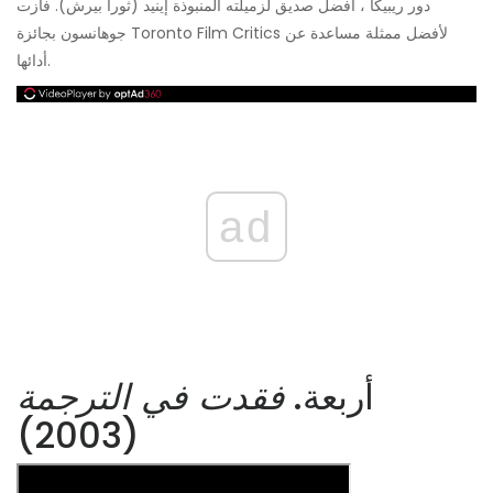
دور ريبيكا ، أفضل صديق لزميلته المنبوذة إينيد (ثورا بيرش). فازت
جوهانسون بجائزة Toronto Film Critics لأفضل ممثلة مساعدة عن
أدائها.
ad
أربعة.
فقدت في الترجمة
(2003)