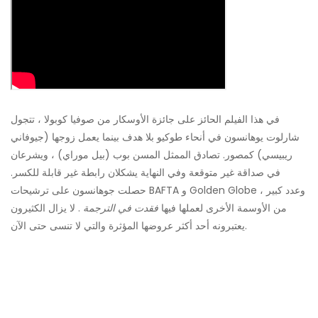
في هذا الفيلم الحائز على جائزة الأوسكار من صوفيا كوبولا ، تتجول
شارلوت يوهانسون في أنحاء طوكيو بلا هدف بينما يعمل زوجها (جيوفاني
ريبيسي) كمصور. تصادق الممثل المسن بوب (بيل موراي) ، ويشرعان
في صداقة غير متوقعة وفي النهاية يشكلان رابطة غير قابلة للكسر.
حصلت جوهانسون على ترشيحات BAFTA و Golden Globe ، وعدد كبير
من الأوسمة الأخرى لعملها فيها
فقدت في الترجمة
. لا يزال الكثيرون
يعتبرونه أحد أكثر عروضها المؤثرة والتي لا تنسى حتى الآن.