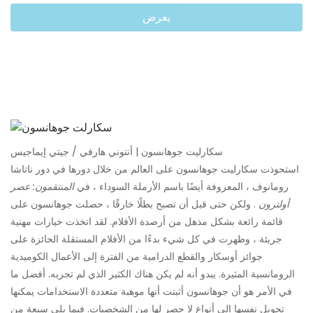
يعرض
سكارليت جوهانسون | أنتوني هارفي / جيتي إيماجيس
استحوذت سكارليت جوهانسون على العالم من خلال دورها في دور ناتاشا
رومانوف ، المعروفة أيضًا باسم الأرملة السوداء ، في
المنتقمون: عصر
أولترون
. ولكن حتى قبل أن تصبح بطلًا خارقًا ، حصلت جوهانسون على
قائمة رائعة بشكل مذهل من أرصدة الأفلام. لقد اتخذت خيارات مهنية
جريئة ، وظهرت في كل شيء بدءًا من الأفلام المستقلة الحائزة على
جوائز أوسكار والقطع الدرامية من الفترة إلى الأعمال الكوميدية
الرومانسية المثيرة. يبدو أنه لم يكن هناك الكثير الذي لم تجربه. أفضل ما
في الأمر هو أن جوهانسون أثبتت أنها موهبة متعددة الاستخدامات يمكنها
تحويل نفسها إلى أنواع لا حصر لها من الشخصيات. فيما يلي سبعة من