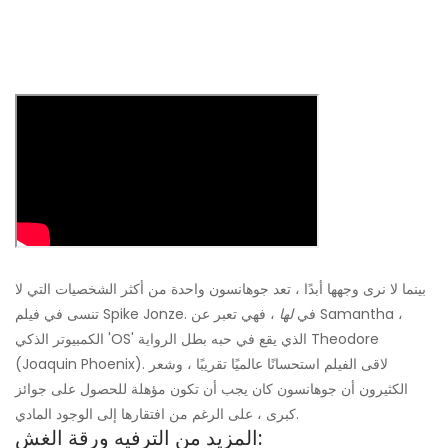
بينما لا نرى وجهها أبدًا ، تعد جوهانسون واحدة من أكثر الشخصيات التي لا
تنسى في فيلم Spike Jonze. في
لها
، فهي تعبر عن Samantha ،
الكمبيوتر الذكي 'OS' الذي يقع في حبه بطل الرواية Theodore
(Joaquin Phoenix). لاقى الفيلم استحسانًا عالميًا تقريبًا ، وشعر
الكثيرون أن جوهانسون كان يجب أن تكون مؤهلة للحصول على جوائز
كبرى ، على الرغم من افتقارها إلى الوجود المادي.
المزيد من الترفيه ورقة الغش: