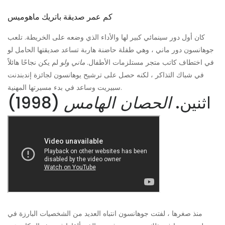
كم عمر صديقة باتريك ماهوميس
كان أول دور سينمائي كبير لها والأداء الذي وضعه على الخريطة. تلعب
جوهانسون دور ماني ، وهي طفلة حاضنة هاربة تساعد صديقتها الحامل لو
في اختطاف كاتب متجر مستلزمات الأطفال.
ماني ولو
لم يكن نجاحًا هائلاً
في شباك التذاكر ، لكنه حصل على ترشيح يوهانسون لجائزة إندبندنت
سبيريت وساعد في بدء مسيرتها المهنية.
اثنين.
الحصان الهامس
(1998)
منذ صغرها ، لفتت جوهانسون انتباه العديد من الشخصيات البارزة في