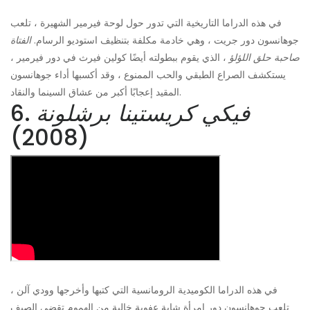
في هذه الدراما التاريخية التي تدور حول لوحة فيرمير الشهيرة ، تلعب
جوهانسون دور جريت ، وهي خادمة مكلفة بتنظيف استوديو الرسام.
الفتاة
صاحبة حلق اللؤلؤ
، الذي يقوم ببطولته أيضًا كولين فيرث في دور فيرمير ،
يستكشف الصراع الطبقي والحب الممنوع ، وقد أكسبها أداء جوهانسون
المقيد إعجابًا أكبر من عشاق السينما والنقاد.
فيكي كريستينا برشلونة
6.
(2008)
في هذه الدراما الكوميدية الرومانسية التي كتبها وأخرجها وودي آلن ،
تلعب جوهانسون دور امرأة شابة عفوية خالية من الهموم تقضي الصيف