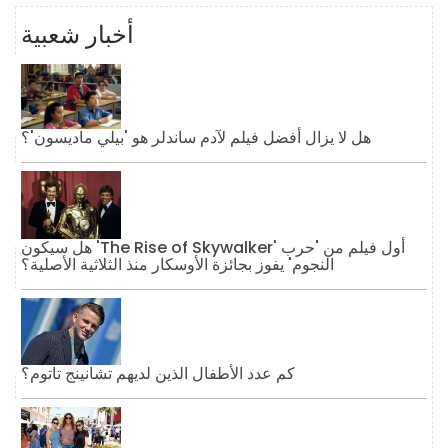
أخبار شعبية
هل لا يزال أفضل فيلم لآدم ساندلر هو 'بيلي ماديسون'؟
هل سيكون 'The Rise of Skywalker' أول فيلم من 'حرب
النجوم' يفوز بجائزة الأوسكار منذ الثلاثية الأصلية؟
كم عدد الأطفال الذين لديهم تشانينج تاتوم؟