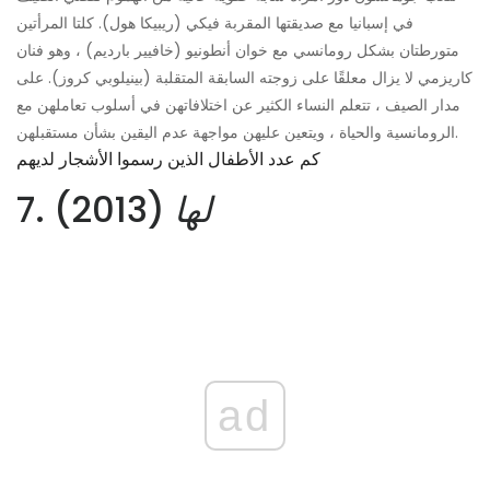
في إسبانيا مع صديقتها المقربة فيكي (ريبيكا هول). كلتا المرأتين
متورطتان بشكل رومانسي مع خوان أنطونيو (خافيير بارديم) ، وهو فنان
كاريزمي لا يزال معلقًا على زوجته السابقة المتقلبة (بينيلوبي كروز). على
مدار الصيف ، تتعلم النساء الكثير عن اختلافاتهن في أسلوب تعاملهن مع
الرومانسية والحياة ، ويتعين عليهن مواجهة عدم اليقين بشأن مستقبلهن.
كم عدد الأطفال الذين رسموا الأشجار لديهم
لها
(2013)
7.
ad