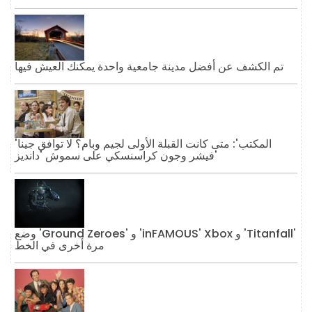
تم الكشف عن أفضل مدينة جامعية واحدة يمكنك العيش فيها
'المكتب': متى كانت القبلة الأولى لجيم وبام؟ لا توافق جينا
فيشر وجون كراسنسكي على سموش 'دانديز'
وضع 'Ground Zeroes' و 'inFAMOUS' Xbox و 'Titanfall'
مرة أخرى في الخط