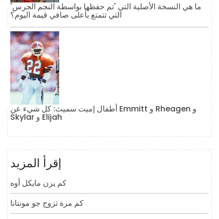
ما هي النسخة الأصلية التي 'تم حفظها بواسطة النجم الجرس'
التي تتمتع بأعلى صافي قيمة اليوم؟
أطفال إميت سميث: كل شيء عن Emmitt و Rheagen و
Skylar و Elijah
إقرأ المزيد
كم يزن مايكل أوه
كم مرة تزوج جو مونتانا