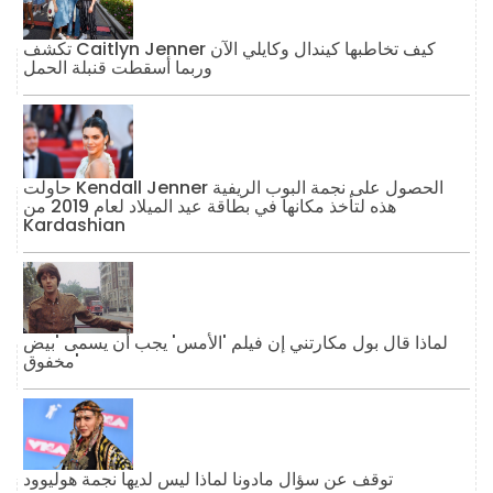
تكشف Caitlyn Jenner كيف تخاطبها كيندال وكايلي الآن
وربما أسقطت قنبلة الحمل
حاولت Kendall Jenner الحصول على نجمة البوب ​​الريفية
هذه لتأخذ مكانها في بطاقة عيد الميلاد لعام 2019 من
Kardashian
لماذا قال بول مكارتني إن فيلم 'الأمس' يجب أن يسمى 'بيض
مخفوق'
توقف عن سؤال مادونا لماذا ليس لديها نجمة هوليوود