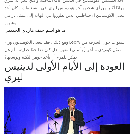
أحد الممثلين الكوميديين في الثلاثين عامًا الماضية والذي يبدو أنه سرق
موادًا أكثر من أي شخص آخر هو دينيس ليري. في التسعينيات ، كان أحد
أفضل الكوميديين الاحتياطيين الذين تطوروا في النهاية إلى ممثل درامي
مشهور.
ما هو اسم جيف هاردي الحقيقي
ومع ذلك ، فقد سعى الكوميديون وراء Leary لسنوات حول السرقة من
ممثل كوميدي متأخر (وأصلي) معين. هل كان هذا حقًا خطيئة ، أم هل
يمكن للمرء أن يأخذ جوهر النكتة ويوسعها؟
العودة إلى الأيام الأولى لدينيس
ليري