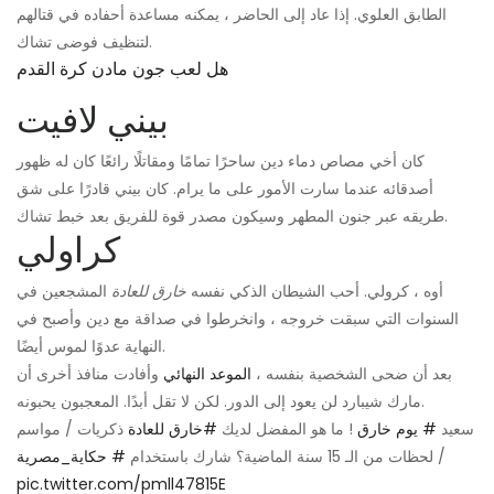
الطابق العلوي. إذا عاد إلى الحاضر ، يمكنه مساعدة أحفاده في قتالهم
لتنظيف فوضى تشاك.
هل لعب جون مادن كرة القدم
بيني لافيت
كان أخي مصاص دماء دين ساحرًا تمامًا ومقاتلًا رائعًا كان له ظهور
أصدقائه عندما سارت الأمور على ما يرام. كان بيني قادرًا على شق
طريقه عبر جنون المطهر وسيكون مصدر قوة للفريق بعد خبط تشاك.
كراولي
أوه ، كرولي. أحب الشيطان الذكي نفسه
خارق للعادة
المشجعين في
السنوات التي سبقت خروجه ، وانخرطوا في صداقة مع دين وأصبح في
النهاية عدوًا لموس أيضًا.
بعد أن ضحى الشخصية بنفسه ،
الموعد النهائي
وأفادت منافذ أخرى أن
مارك شيبارد لن يعود إلى الدور. لكن لا تقل أبدًا. المعجبون يحبونه.
سعيد
# يوم خارق
! ما هو المفضل لديك
#خارق للعادة
ذكريات / مواسم
/ لحظات من الـ 15 سنة الماضية؟ شارك باستخدام
# حكاية_مصرية
pic.twitter.com/pmll47815E