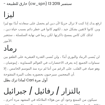
13 سبتمبر 2019
- خارق للطبيعة (cw_spn)
ليزا
ارفع يدك إذا كنت لا تزال حزينًا لأن دين لم يحصل على سعادته أبدًا مع ليزا
وبن. كانوا لائقين بشكل جيد ، لكنهم كانوا في خطر دائم بسبب حياة دين ،
لذلك كان كاس يمسح ذاكرتها. لكن ربما في نهاية السلسلة ، ستتغير
الأمور.
رماد
لن يُنسى الرماد والبوري أبدًا ، ولن تُنسى القدرة العبقرية على الطفو بين
سماوات الجميع. إنه يعرف الاختصارات في العوالم السماوية ، إينوشيان ،
وهو صياد في القلب. على الرغم من أننا لم نره منذ الموسم الخامس ، إلا
أن المعجبين سيرحبون بحضوره بعلب البيرة المفتوحة.
لماذا ترك بطل Cari أول مرة
بالتزار / رفائيل / جبرائيل
سيكون من الممتع وجود أي من هؤلاء الملائكة في المشهد مرة أخرى ،