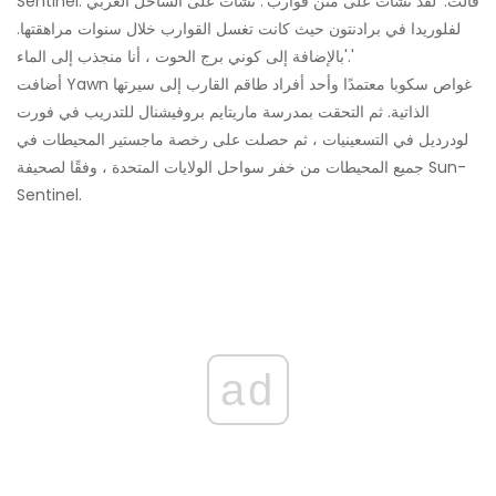
Sentinel. قالت: 'لقد نشأت على متن قوارب'. نشأت على الساحل الغربي
لفلوريدا في برادنتون حيث كانت تغسل القوارب خلال سنوات مراهقتها.
'بالإضافة إلى كوني برج الحوت ، أنا منجذب إلى الماء.'
أضافت Yawn غواص سكوبا معتمدًا وأحد أفراد طاقم القارب إلى سيرتها
الذاتية. ثم التحقت بمدرسة ماريتايم بروفيشنال للتدريب في فورت
لودرديل في التسعينيات ، ثم حصلت على رخصة ماجستير المحيطات في
جميع المحيطات من خفر سواحل الولايات المتحدة ، وفقًا لصحيفة Sun-
Sentinel.
ad