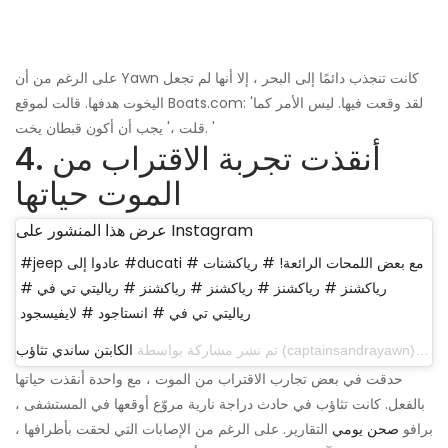
على الرغم من أن Yawn كانت تنجذب دائمًا إلى البحر ، إلا أنها لم تجعل
اليخوت هدفها. قالت لموقع Boats.com: 'لقد وقعت فيها. ليس الأمر كما
قلت ،' يجب أن أكون قبطان يخت. '
4. أنقذت تجربة الاقتراب من
الموت حياتها
عرض هذا المنشور على Instagram
#jeep عادوا إلى #ducati مع بعض اللمحات الرائعة! # رياكشنات #
رياكشنز # رياكشنز # رياكشنز # رياكشنز # رياليتي تي في #
رياليتي تي في # انستاجود # لايفيسجود
تم نشر مشاركة بواسطة
الكابتن ساندي تثاؤب
حدقت في بعض تجارب الاقتراب من الموت ، مع واحدة أنقذت حياتها
بالفعل. كانت تثاؤب في حادث دراجة نارية مروّع أوقعها في المستشفى ،
برافو
صحن يومي
التقارير. على الرغم من الإصابات التي لحقت بأطرافها ،