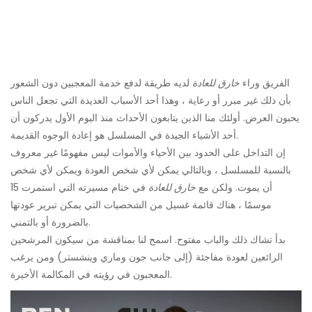
الفريق وراء
خارق للعادة
لديه طريقة لدفع خدمة المعجبين دون الشعور
بأن ذلك غير مبرر أو رعاية ، وهذا أحد الأسباب العديدة التي تجعل الناس
يحبون العرض. أولئك منا الذين يتابعون الأحداث منذ اليوم الأول يدركون أن
أحد الأشياء الجيدة في المسلسل هو إعادة الوجوه القديمة.
إن التداخل على الحدود بين الأحياء والأموات ليس مفهومًا غير معروف
بالنسبة للمسلسل ، وبالتالي يمكن لأي شخص العودة ويمكن لأي شخص
أن يموت. ولكن مع
خارق للعادة
في ختام مسيرته التي استمرت 15
موسمًا ، هناك قائمة غسيل من الشخصيات التي يمكن تبرير عودتها
بالضرورة أو بالتمني.
بدأ تشاك ذلك والباب مفتوح. اسمح لنا بمناقشة من سيكون المرشحين
الرائعين لعودة مفاجئة (إلى جانب جون وماري وينشستر) ومن يرغب
المعجبون في رؤيته في المكالمة الأخيرة.