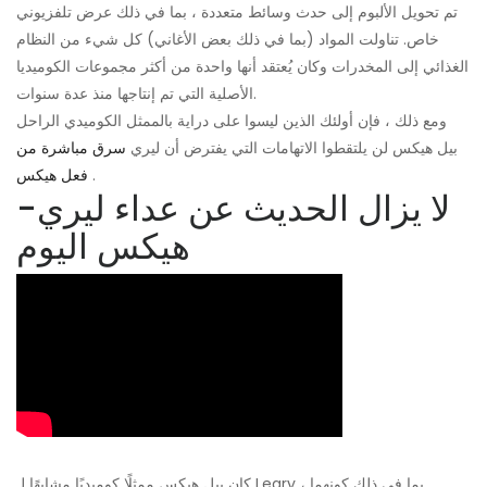
تم تحويل الألبوم إلى حدث وسائط متعددة ، بما في ذلك عرض تلفزيوني
خاص. تناولت المواد (بما في ذلك بعض الأغاني) كل شيء من النظام
الغذائي إلى المخدرات وكان يُعتقد أنها واحدة من أكثر مجموعات الكوميديا
​​الأصلية التي تم إنتاجها منذ عدة سنوات.
ومع ذلك ، فإن أولئك الذين ليسوا على دراية بالممثل الكوميدي الراحل
بيل هيكس لن يلتقطوا الاتهامات التي يفترض أن ليري
سرق مباشرة من
.
فعل هيكس
لا يزال الحديث عن عداء ليري-
هيكس اليوم
كان بيل هيكس ممثلًا كوميديًا مشابهًا لـ Leary ، بما في ذلك كونهما