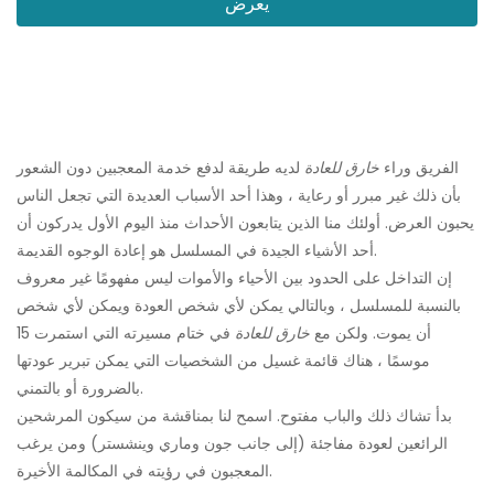
يعرض
الفريق وراء
خارق للعادة
لديه طريقة لدفع خدمة المعجبين دون الشعور
بأن ذلك غير مبرر أو رعاية ، وهذا أحد الأسباب العديدة التي تجعل الناس
يحبون العرض. أولئك منا الذين يتابعون الأحداث منذ اليوم الأول يدركون أن
أحد الأشياء الجيدة في المسلسل هو إعادة الوجوه القديمة.
إن التداخل على الحدود بين الأحياء والأموات ليس مفهومًا غير معروف
بالنسبة للمسلسل ، وبالتالي يمكن لأي شخص العودة ويمكن لأي شخص
أن يموت. ولكن مع
خارق للعادة
في ختام مسيرته التي استمرت 15
موسمًا ، هناك قائمة غسيل من الشخصيات التي يمكن تبرير عودتها
بالضرورة أو بالتمني.
بدأ تشاك ذلك والباب مفتوح. اسمح لنا بمناقشة من سيكون المرشحين
الرائعين لعودة مفاجئة (إلى جانب جون وماري وينشستر) ومن يرغب
المعجبون في رؤيته في المكالمة الأخيرة.