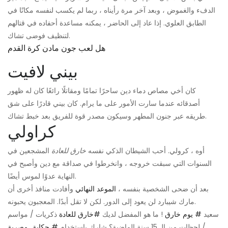
الدفء والغموض ، وبعد آخر مرة رأيناه ، ربما لم يكسب لنفسه مكانًا في
الطابق العلوي. إذا عاد إلى الحاضر ، يمكنه مساعدة أحفاده في قتالهم
لتنظيف فوضى تشاك.
هل لعب جون مادن كرة القدم
بيني لافيت
كان أخي مصاص دماء دين ساحرًا تمامًا ومقاتلًا رائعًا كان له ظهور
أصدقائه عندما سارت الأمور على ما يرام. كان بيني قادرًا على شق
طريقه عبر جنون المطهر وسيكون مصدر قوة للفريق بعد خبط تشاك.
كراولي
أوه ، كرولي. أحب الشيطان الذكي نفسه
خارق للعادة
المشجعين في
السنوات التي سبقت خروجه ، وانخرطوا في صداقة مع دين وأصبح في
النهاية عدوًا لموس أيضًا.
بعد أن ضحى الشخصية بنفسه ،
الموعد النهائي
وأفادت منافذ أخرى أن
مارك شيبارد لن يعود إلى الدور. لكن لا تقل أبدًا. المعجبون يحبونه.
سعيد
# يوم خارق
! ما هو المفضل لديك
#خارق للعادة
ذكريات / مواسم
/ لحظات من الـ 15 سنة الماضية؟ شارك باستخدام
# حكاية_مصرية