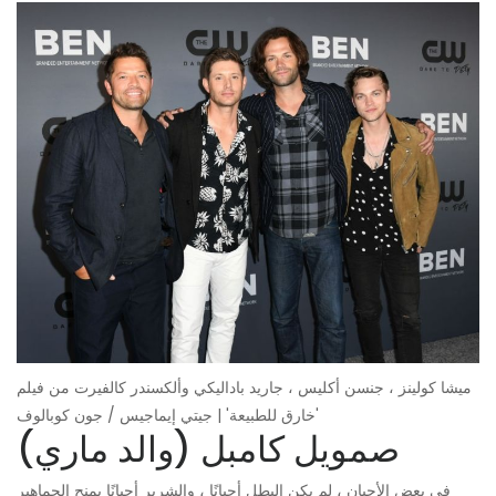
ميشا كولينز ، جنسن أكليس ، جاريد باداليكي وألكسندر كالفيرت من فيلم
'خارق للطبيعة' | جيتي إيماجيس / جون كوبالوف
صمويل كامبل (والد ماري)
في بعض الأحيان ، لم يكن البطل أحيانًا ، والشرير أحيانًا يمنح الجماهير