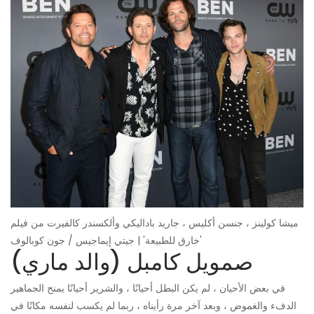
ميشا كولينز ، جنسن أكليس ، جاريد باداليكي وألكسندر كالفيرت من فيلم
'خارق للطبيعة' | جيتي إيماجيس / جون كوبالوف
صمويل كامبل (والد ماري)
في بعض الأحيان ، لم يكن البطل أحيانًا ، والشرير أحيانًا يمنح الجماهير
الدفء والغموض ، وبعد آخر مرة رأيناه ، ربما لم يكسب لنفسه مكانًا في