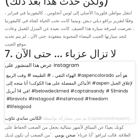
(ولكن حدث هذا بعد ذلك)
انتقل مواطن فلوريدا الأصلي إلى لوس أنجلوس ، كاليفورنيا في فبراير ،
وفقًا لتقرير برافو ديلي ديش. وبينما كانت تحب الحياة كفتاة في كاليفورنيا
، تعرضت لسرقة سيارة هذا الصيف. كانت بعيدة عن المنزل للعمل وعادت
لتجد سيارتها الجيب البيضاء المحبوبة مفقودة. حتى الآن ، لم يتم تحديد
موقع الجيب.
7. لا تزال عزباء ... حتى الآن
عرض هذا المنشور على Instagram
الهواء النقي ، # الطبيعة # وقت الربيع #aspencolorado هو أحد
الأماكن المفضلة على هذا الكوكب! أنا متجه إلى #aspen لإغلاق الجبل
في 14 أبريل! #belowdeckmed #captainsandy # 51minds
#bravotv #instagood #instamood #freedom
#lifeisgood
تم نشر مشاركة بواسطة
الكابتن ساندي تثاؤب
كونك بعيدًا عن الميثاق لأشهر متتالية يجعل من الصعب الحفاظ على
العلاقة. قالت لبرافو: 'أنا عزباء'
صحن يومي
. 'من الصعب أن تكون لديك