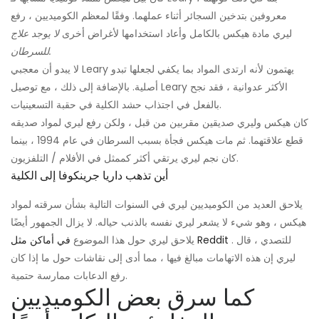
معروفين بتدخين السجائر أثناء عملهما. وفقًا لمعظم الكوميديين ، رفع
ليري مادة هيكس بالكامل وأعاد استخدامها لأغراض أخرى
لا يوجد علاج
للسرطان.
لا يبدو أن معجبي Leary يهتمون لأنه ارتدى المواد بما يكفي لجعلها تبدو
أصلية. بالإضافة إلى ذلك ، مع توصيل Leary الأكثر عدوانية ، فقد نجح
بالفعل في اجتذاب حشد الكلية في حقبة التسعينيات.
كان هيكس وليري صديقين مقربين من قبل ، ولكن رفع ليري لمواد صديقه
قطع علاقتهما. ثم مات هيكس فجأة بسبب السرطان في عام 1994 ، بينما
كان نجم ليري يرتقي أكثر كممثل في الأفلام / التلفزيون.
أين تذهب داريا جرينكوفا إلى الكلية
يلاحق العديد من الكوميديين ليري في السنوات التالية بشأن سرقته لمواد
هيكس ، وهو شيء لا يشعر ليري نفسه بالذنب حياله. لا يزال الجمهور أيضًا
. للتصدي ، قال
في أماكن مثل Reddit
يلاحق ليري حول هذا الموضوع
ليري إن هذه الاتهامات مبالغ فيها ، مما أدى إلى نقاشات حول ما إذا كان
رفع الدعابات ممارسة حتمية.
كما سرق بعض الكوميديين