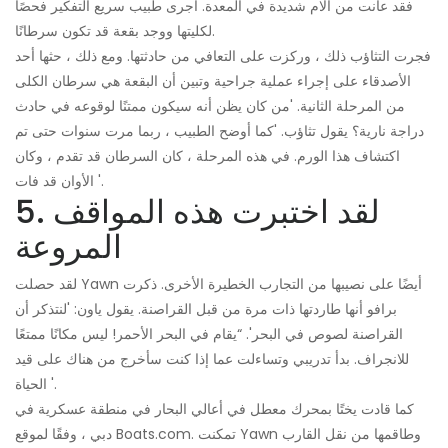
فقد عانت من آلام شديدة في المعدة. أجرى طبيب سريع التفكير فحصًا
لكليتها ووجد بقعة قد تكون سرطانًا.
فجرت التثاؤب ذلك ، وركزت على التعافي من حادثتها. ومع ذلك ، حثها أحد
الأصدقاء على إجراء عملية جراحية وتبين أن البقعة هي سرطان الكلى
من المرحلة الثانية. 'من كان يظن أنه سيكون ممتنًا لوقوعه في حادث
دراجة نارية؟ يقول تثاؤب. 'كما أوضح الطبيب ، ربما مرت سنوات حتى تم
اكتشاف هذا الورم. في هذه المرحلة ، كان السرطان قد تقدم ، وكان
الأوان قد فات '.
5. لقد اختبرت هذه المواقف
المروعة
لقد حصلت Yawn أيضًا على نصيبها من التجارب الخطيرة الأخرى. ذكرت
برافو أنها طاردتها ذات مرة من قبل القراصنة. يقول ياون: 'لنتذكر أن
القراصنة لصوص في البحر'. “يقام في البحر الأحمر! ليس مكانًا ممتعًا
للانجراف. بدأ تدريبي وتساءلت عما إذا كنت سأخرج من هناك على قيد
الحياة '.
كما قادت يختًا بمحرك معطل في أعالي البحار في منطقة عسكرية في
دبي ، وفقًا لموقع Boats.com. تمكنت Yawn وطاقمها من نقل القارب