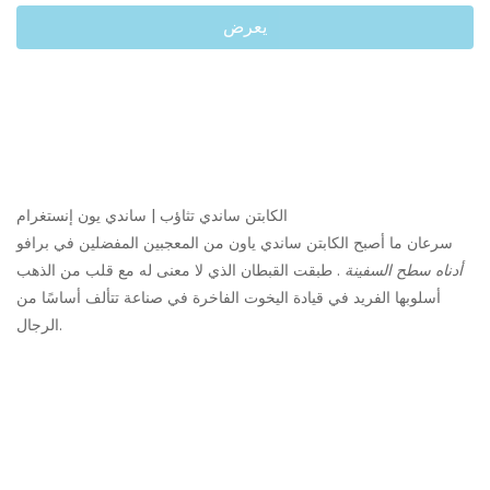
يعرض
الكابتن ساندي تثاؤب | ساندي يون إنستغرام
سرعان ما أصبح الكابتن ساندي ياون من المعجبين المفضلين في برافو
أدناه سطح السفينة
. طبقت القبطان الذي لا معنى له مع قلب من الذهب
أسلوبها الفريد في قيادة اليخوت الفاخرة في صناعة تتألف أساسًا من
الرجال.