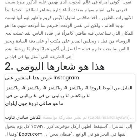
تقول: 'كوني امرأة في عالم اليخوت الذي يهيمن عليه الذكور ميزة بسبب
قدرتي على القيام بمهام متعددة أثناء إدارة مشاعر الطاقم'. 'عندما تبدأ
الانهيارات بالظهور ، آخذ طاقمي لتناول الآيس كريم وأظهر لهم أنها ليست
نهاية العالم ، ولكن في نفس الوقت أخبرهم بما أتوقعه منهم. هذا هو
المكان الذي تساعدني فيه طاقتي كامرأة في قيادة الناس. لقد عملت لدى
الرؤساء من قبل ، ويجلس المدير على مكتب أو على دفة القيادة ويخبر
الناس بما يجب عليهم فعله - أفضل أن أكون عمليًا وحازمًا ورحيمًا. هذه
هي الطريقة التي أتنقل بها في قيادتي '.
2. هذا هو شعارها اليومي
عرض هذا المنشور على Instagram
القليل من اليوجا للروح! # رياكشنز # رياكشنز # رياكشنز # رياكشنز
# رياكشنز # رياليتي تي في # رياليتي تي في
ما هو صافي ثروة جون إيلواي
تم نشر مشاركة بواسطة
الكابتن ساندي تثاؤب
كل يوم يتحول Yawn إلى المانترا ، 'استيقظ. اظهر. اركل مؤخرته. كرر ،
. لقبها في البحر هو في الواقع ، 'قبطان بدس' ،
Boats.com
'وفقا ل