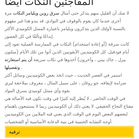
المفاجئين النكات أيضًا
لا شك أن القليل منهم يتذكر حتى أمثال
سرق روبن ويليامز النكات
مرة
أخرى عندما كان يقوم بالوقوف في النوادي. قد يبدو هذا غير مفهوم
بالنسبة لأولئك الذين يتذكرون ويليامز باعتباره الممثل الكوميدي الأكثر
إبداعًا وتألقًا في كل العصور.
كانت سرقة (أو إعادة استخدام) النكات في الممارسة العملية تعود إلى
أيام فودفيل. كل الكوميديين الأيقونيين الذين أتوا من تلك الأيام (ميلتون
بيرل ، جاك بيني ، وآخرون) أخذوها في نكات سريعة
أن يتم استعارته
.
وتفصيلها
استمر في العصر الحديث ، حيث اتخذ بعض الكوميديين وسائل أكثر
صرامة لإيقافه. جو روغان ، على سبيل المثال ، معروف بملاحقة ليري
بقوة وأي ممثل كوميدي يسرق المواد.
في الوقت الحاضر ، لا يُنظر إليه كثيرًا في وقت تكون فيه الأصالة هي
مفتاح النجاح الحقيقي. لا يعني ذلك أن الكوميديين ربما لا يستمعون باهتمام
لبعضهم البعض اليوم في الوقت الذي يعني فيه الملايين من الكوميديين
أوجه التشابه الحتمية في بنية الدعابة الأساسية أو الشخصيات.
ترفيه