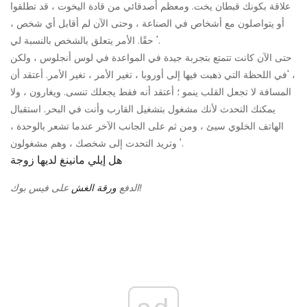
علاقة بكونك قبطان يخت. ومعظم أصدقائي من قادة اليخوت ، قد تطلقوا
أو يتواصلون مع أشخاص في الصناعة ، وحتى الآن لم أقابل أي شخص ،
حقًا. الأمر يتعلق بالشخص بالنسبة لي '.
حتى الآن كانت تتمتع بتجربة جيدة في المواعدة في لوس أنجلوس ، ولكن
، 'في اللحظة التي ذهبت فيها إلى أوروبا ، تغير الأمر ، تغير الأمر. أعتقد أن
المسافة لا تجعل القلب ينمو ؛ أعتقد أنه فقط يجعلك تنسى. ويغارون ، ولا
يمكنك التحدث لأنك مشغول بتشغيل القارب وأنت في البحر. استقبال
الهاتف الخلوي سيئ ، ومن ثم على الجانب الآخر عندما تشعر بالوحدة ،
وتريد التحدث إلى شخصك ، وهم مشغولون '.
هل إيلي مانينغ لديها زوجة
على فيس بوك!
الدفع
ورقة الغش