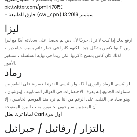
pic.twitter.com/pmll47815E
13 سبتمبر 2019
- خارق للطبيعة (cw_spn)
ليزا
ارفع يدك إذا كنت لا تزال حزينًا لأن دين لم يحصل على سعادته أبدًا مع ليزا
وبن. كانوا لائقين بشكل جيد ، لكنهم كانوا في خطر دائم بسبب حياة دين ،
لذلك كان كاس يمسح ذاكرتها. لكن ربما في نهاية السلسلة ، ستتغير
الأمور.
رماد
لن يُنسى الرماد والبوري أبدًا ، ولن تُنسى القدرة العبقرية على الطفو بين
سماوات الجميع. إنه يعرف الاختصارات في العوالم السماوية ، إينوشيان ،
وهو صياد في القلب. على الرغم من أننا لم نره منذ الموسم الخامس ، إلا
أن المعجبين سيرحبون بحضوره بعلب البيرة المفتوحة.
لماذا ترك بطل Cari أول مرة
بالتزار / رفائيل / جبرائيل