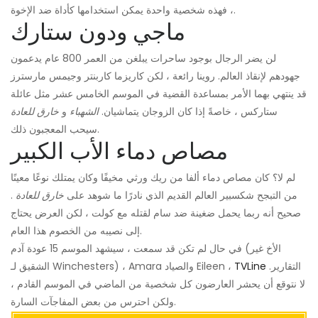
، فهذه شخصية واحدة يمكن استخدامها كأداة ضد الإخوة.
ماجي ودون ستارك
لن يضر الرجال بوجود ساحرات يبلغن من العمر 800 عام يدعمون
جهودهم لإنقاذ العالم. روينا رائعة ، لكن كاريزما كاربنتر وجيمس مارسترز
قد ينتهي بهما الأمر بمساعدة القضية في الموسم الخامس عشر مثل عائلة
ستاركس ، خاصةً إذا كان الزوجان يتماشيان.
الشهباء
و
خارق للعادة
سيحب المعجبون ذلك.
مصاص دماء الأب الكبير
لم لا؟ كان مصاص دماء ألفا من ريك ورثي مخيفًا وكان يمتلك نوعًا معينًا
من التبجح شكسبير العالم القديم الذي نادرًا ما شوهد على
خارق للعادة
.
صحيح أنه ربما يحمل ضغينة ضد سام لقتله مع كولت ، لكن العرض يحتاج
إلى نصيبه من الخصوم هذا العام.
في حال لم تكن قد سمعت ، سيشهد الموسم 15 عودة آدم (الأخ غير
التقارير.
TVLine
الشقيق لـ Winchesters) ، Amara والصياد Eileen ،
لا نتوقع أن يحشر العارضون كل شخصية من الماضي في الموسم القادم ،
ولكن احترس من بعض المفاجآت السارة.