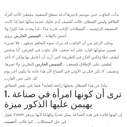
بدأت التثاؤب حتى موسم تأجيرها
أدناه سطح السفينة
مخطئ كأحد أفراد
الطاقم وليس القبطان. قالت للشيف آدم جليك عندما سألها عما إذا كانت
المضيفة الرئيسية ، 'القبطانات الإناث نادرة جدًا ، لذا يحدث هذا كثيرًا ولا
يروي.
أشعر بالإهانة' ،
الشمس الحارس
وعلى الرغم من أن التثاؤب قد يترك سوء التفاهم يتدهور ، فلا تسيء
تفسير سلوكها البارد على أنه ضعف. قال تثاؤب في العرض: 'أنا شخص
لطيف حقًا ولكني أفكر في الطريقة التي أريد أن أعامل بها ولكن لا تأخذ
لطفتي على الإطلاق كضعف' ،
الشمس الحارس
التقارير. ولا تعبرها.
وتضيف: 'لا تكن فكرتي الأولى في الصباح لأن هذا عادة ما يكون آخر يوم
لك على متن القارب'.
ماذا عن هذا القبطان يجعلها رائعة للغاية؟ فيما يلي بعض الحقائق:
1. ترى أن كونها امرأة في صناعة
يهيمن عليها الذكور ميزة
تقول Yawn إن كونها قائدة في هذه الصناعة يمثل تحديًا وإلهامًا لأنها تزدهر
.
في حل المشكلات ، كما قالت.
أحسنت