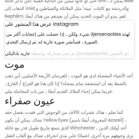
حتى لو كانوا ميتين من الناحية الفنية. لكن تذكر عائلة SPN ، يمكن لـ Billie
الذهاب إلى Void والدردشة مع كائنات 'ميتة' مثل الملائكة والشياطين و
Nephilim. اهم. يبدو أن الموت الجديد يمكن أن يعيدهم من هناك أيضًا.
عرض هذا المنشور على Instagram
لا شيء. ولكن ، إذا حصلت على إعجابات أكثر منjensenackles لهذه
الصورة ، فسأنشر صورة عارية له. تم إرسال التحدي.
تم نشر مشاركة بواسطة
جاريد باداليكي
موت
أحد الأشياء المفضلة لدي هو الموت ، للفرسان الأربعة الأصليين. أين ذهب
بالضبط بعد أن استنشقه سام بمنجله؟ إذا كان هذا هو الفراغ / الفارغ ،
فربما يمكن إحياء الملاك القديم أيضًا ، من باب المجاملة بيلي.
عيون صفراء
كما تعلم ، هناك عشرات الآلاف من الوحوش التي فقدت بفضل حقد
تشاك. يمكن أن يكون Yellow Eyes (المعروف أيضًا باسم Azazel) ،
الذي يتمتع بتاريخ طويل قذر مع عائلة Winchester ، أحد أولئك الذين
نرى وجوههم مرة أخرى. اعتمادًا على مدى انحراف تشاك مع ألعاب العقل