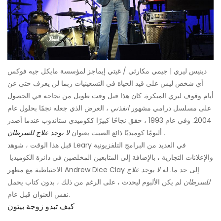
دينيس ليري | جيمي مكارثي / غيتي إيماجز لمؤسسة مايكل جيه فوكس
أي شخص ليس على قيد الحياة في التسعينيات ربما لن يعرف حتى عن
أيام وقوف ليري المبكرة. كان هذا قبل وقت طويل من نجاحه في الحصول
على مسلسل درامي مشهور
انقذني
، العرض الذي جعله نجمًا بحلول عام
2004. وفي عام 1993 ، حقق نجاحًا كبيرًا ككوميدي ستاندوب عندما أصدر
.
ألبومًا كوميديًا ذائع الصيت بعنوان
لا يوجد علاج للسرطان
قبل هذا الوقت ، شوهد Leary في العديد من البرامج التلفزيونية
والإعلانات التجارية ، بالإضافة إلى المتابعين المخلصين في دائرة الكوميديا ​​
الاحتياطية مع مظهر Andrew Dice Clay إلى حد ما. له
لا يوجد علاج
للسرطان
لم يكن الألبوم ليحدث ، على الرغم من ذلك ، بدون كتاب يحمل
نفس العنوان قبل عام.
كيف تبدو زوجة بيتون