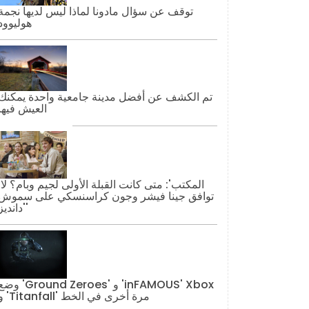
توقف عن سؤال مادونا لماذا ليس لديها نجمة
هوليوود
تم الكشف عن أفضل مدينة جامعية واحدة يمكنك
العيش فيها
'المكتب': مت
توافق جينا فيشر وجون كراسنسكي على سموش
'دانديز'
وضع 'Ground Zeroes' و 'AMOUS' Xbox
و 'Titanfall' مرة أخرى في الخط