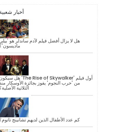
أخبار شعبية
هل لا يزال أفضل فيلم لآدم ساندلر هو 'بيلي
ماديسون'؟
هل سيكون 'The Rise of Skywalker' أول فيل
من 'حرب النجوم' يفوز بجائزة الأوسكار منذ
الثلاثية الأصلية؟
كم عدد الأطفال الذين لديهم تشانينج تاتوم؟