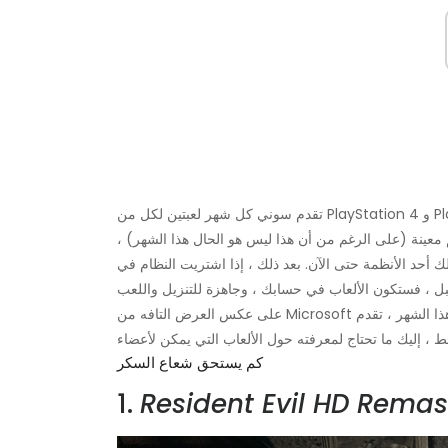
تقدم سوني كل شهر لعبتين لكل من PlayStation 4 و PlayStation 3 و PS Vita. غالبًا ما تدعم هذه الألعاب ميزة Cross-Buy
ك أحد الأنظمة حتى الآن. بعد ذلك ، إذا اشتريت النظام في
على عكس العرض التافه من Microsoft الألعاب بالذهب هذا الشهر ، تقدم Sony مجموعة رائعة في أكتوبر. لذلك بدون مزيد من
كم يستحق شعاع السكر
1.
Resident Evil HD Remas