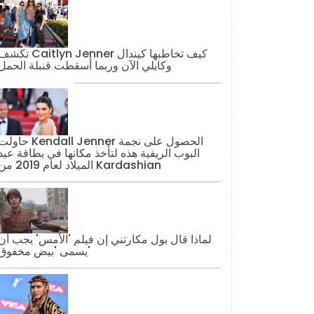
تكشف Caitlyn Jenner كيف تخاطبها كيند
وكايلي الآن وربما أسقطت قنبلة الحمل
حاولت Kendall Jenner الحصول على نج
البوب ​​الريفية هذه لتأخذ مكانها في بطاقة عيد
الميلاد لعام 2019 من Kardashian
لماذا قال بول مكارتني إن فيلم 'الأمس' يجب أن
يسمى 'بيض مخفوق'