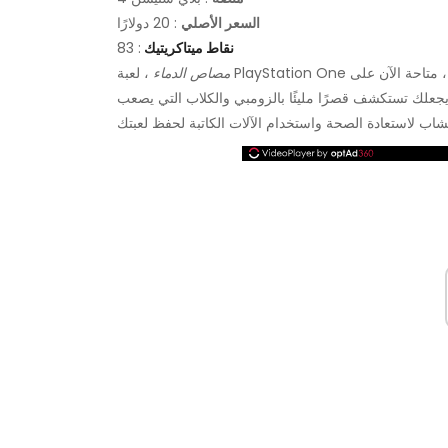
السعر الأصلي
: 20 دولارًا
نقاط ميتاكريتيك
: 83
مصاص الدماء
، لعبة PlayStation One التي يُنسب إليها بشكل عام إطلاق نوع رعب البقاء ، متاحة الآن على PS4 ، إلى جانب
 يجعلك تستكشف قصرًا مليئًا بالزومبي والكلاب التي يصعب