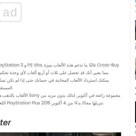
ad
، مما يعني أنك قد تحصل على ثلاث أو أربع ألعاب لأي وحدة تحكم معينة (على الرغم من أن هذا ليس هو الحال هذا الشهر).
يمكنك استرداد الألعاب المجانية في حسابك حتى إذا لم تكن تمتل
ى كانت القبلة الأولى لجيم وبام؟ لا
المستقبل ، فستكون الألعاب في حسابك ، وجاهزة للتنزيل واللعب.
اللغط ، إليك ما تحتاج لمعرفته حول الألعاب التي يمكن لأعضاء PlayStation Plus تنزيلها مجانًا بدءًا من 4 أكتوبر 2016.
ter
inF