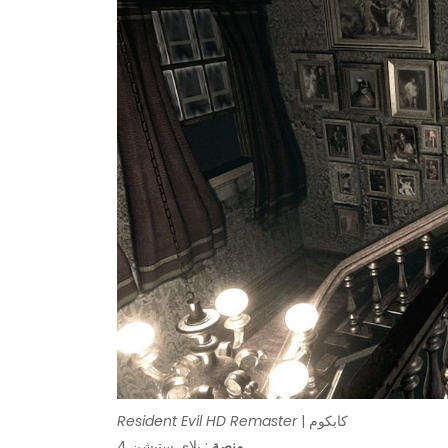
| كابكوم
Resident Evil HD Remaster
منصة
: بلاي ستيشن 4