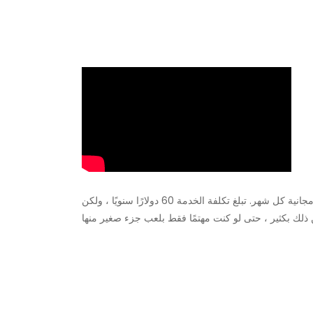
من مزايا كونك أ بلاي ستيشن بلس العضو هو أنك تحصل على ألعاب مجانية كل شهر. تبلغ تكلفة الخدمة 60 دولارًا سنويًا ، ولكن