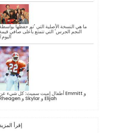
ما هي النسخة الأصلية التي 'تم حفظها بواسطة
النجم الجرس' التي تتمتع بأعلى صافي قيمة
اليوم؟
أطفال إميت سميث: كل شيء عن Emmitt و
Rheagen و Skylar و Elijah
إقرأ المزيد