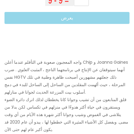
يعرض
واجه المعجبون صعوبة في التأقلم عندما أعلن Chip و Joanna Gaines
أنهما سيتوقفان عن الإنتاج في برنامجهما الناجح ،
المثبت العلوي
. ضرب
نفس HGTV ذلك جعلتهم مشهورين أصبحت ظاهرة وطنية في تلك
المرحلة ، حيث ألهمت المقلدين من الساحل إلى الساحل للبدء في دمج
أسلوب بيت المزرعة الحديث لجوانا في منازلهم.
قلق المتابعون من أن تشيب وجوانا كانا يخططان لذلك اترك دائرة الضوء
ويستقرون في حياة أكثر هدوءًا في منزلهم في تكساس. لكن بدلا من
يتلاشى في الغموض وشيب وجوانا أكثر شهرة هذه الأيام من أي وقت
مضى. وبفضل كل الأشياء المثيرة التي خططوا لها ، يبدو أن عام 2020 قد
يكون أكبر عام لهم حتى الآن.