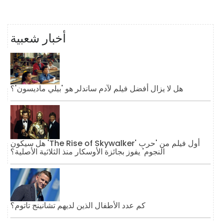
أخبار شعبية
هل لا يزال أفضل فيلم لآدم ساندلر هو 'بيلي ماديسون'؟
هل سيكون 'The Rise of Skywalker' أول فيلم من 'حرب
النجوم' يفوز بجائزة الأوسكار منذ الثلاثية الأصلية؟
كم عدد الأطفال الذين لديهم تشانينج تاتوم؟