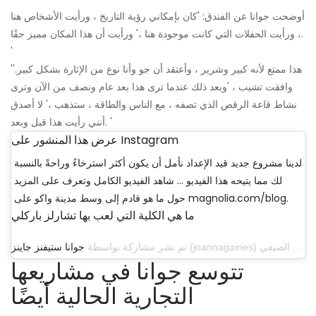
أوضحت جوانا عن الفندق: 'كان بإمكاني رؤية التاريخ ، ورأيت الأشخاص هنا
، ورأيت الحفلات التي كانت موجودة هنا ،' ورأيت أن هذا المكان مميز حقًا.
'
'هذا ممتع لأنه كبير وشرير ، وأعتقد أن جو وأنا نوع من الإثارة بشكل كبير.'
وافقت تشيب ، 'وبعد ذلك عندما ترى هذا بعد عام ونصف من الآن وترى
نشاط قاعة الرقص الذي تصفه ، مع الناس والطاقة ، ستذهب ،' لا أصدق
أنني رأيت هذا قبل وبعد. '
عرض هذا المنشور على Instagram
لدينا مشروع جديد قيد الإعداد نأمل أن يكون أكثر استرخاءً وراحةً بالنسبة
لك مما يتيحه هذا الفيديو ... شاهد الفيديو الكامل وتعرف على المزيد
حول ما هو قادم إلى وسط مدينة واكو على magnolia.com/blog.
ما هي الكلية التي لعب بها تشارلز باركلي
تم نشر مشاركة بواسطة
جوانا ستيفنز جاينز
تتوسع جوانا في مشاريعها
التجارية الحالية أيضًا