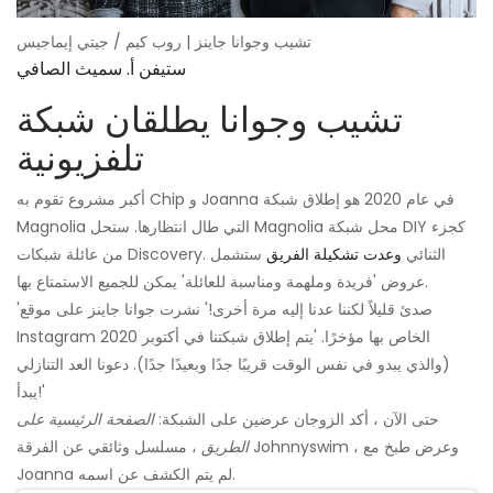
تشيب وجوانا جاينز | روب كيم / جيتي إيماجيس
ستيفن أ. سميث الصافي
تشيب وجوانا يطلقان شبكة
تلفزيونية
أكبر مشروع تقوم به Chip و Joanna في عام 2020 هو إطلاق شبكة
Magnolia التي طال انتظارها. ستحل Magnolia محل شبكة DIY كجزء
من عائلة شبكات Discovery. الثنائي
وعدت تشكيلة الفريق
ستشمل
عروض 'فريدة وملهمة ومناسبة للعائلة' يمكن للجميع الاستمتاع بها.
'صدئ قليلاً لكننا عدنا إليه مرة أخرى!' نشرت جوانا جاينز على موقع
Instagram الخاص بها مؤخرًا. 'يتم إطلاق شبكتنا في أكتوبر 2020
(والذي يبدو في نفس الوقت قريبًا جدًا وبعيدًا جدًا). دعونا العد التنازلي
يبدأ!'
حتى الآن ، أكد الزوجان عرضين على الشبكة:
الصفحة الرئيسية على
الطريق
، مسلسل وثائقي عن الفرقة Johnnyswim ، وعرض طبخ مع
Joanna لم يتم الكشف عن اسمه.