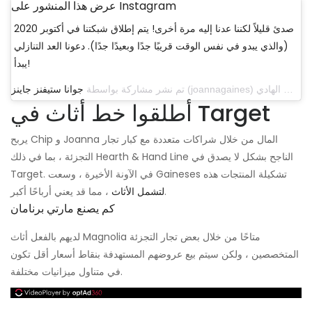
عرض هذا المنشور على Instagram
صدئ قليلاً لكننا عدنا إليه مرة أخرى! يتم إطلاق شبكتنا في أكتوبر 2020
(والذي يبدو في نفس الوقت قريبًا جدًا وبعيدًا جدًا). دعونا العد التنازلي
يبدأ!
تم نشر مشاركة بواسطة
جوانا ستيفنز جاينز
أطلقوا خط أثاث في Target
يربح Chip و Joanna المال من خلال شراكات متعددة مع كبار تجار
التجزئة ، بما في ذلك Hearth & Hand Line الناجح بشكل لا يصدق في
Target. في الآونة الأخيرة ، وسعت Gaineses تشكيلة المنتجات هذه
، مما قد يعني أرباحًا أكبر.
لتشمل الأثاث
كم يصنع مارتي برنامان
لديهم بالفعل أثاث Magnolia متاحًا من خلال بعض تجار التجزئة
المتخصصين ، ولكن سيتم بيع عروضهم المستهدفة بنقاط أسعار أقل تكون
في متناول ميزانيات مختلفة.