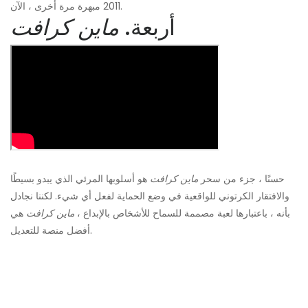
2011 مبهرة مرة أخرى ، الآن.
أربعة.
ماين كرافت
حسنًا ، جزء من سحر
ماين كرافت
هو أسلوبها المرئي الذي يبدو بسيطًا
والافتقار الكرتوني للواقعية في وضع الحماية لفعل أي شيء. لكننا نجادل
بأنه ، باعتبارها لعبة مصممة للسماح للأشخاص بالإبداع ،
ماين كرافت
هي
أفضل منصة للتعديل.