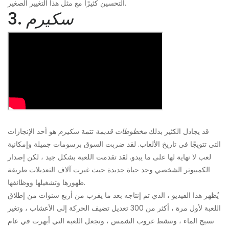
التحسين كثيرًا مع مثل هذا التغيير الصغير.
سكيرم
3.
قد يجادل الكثير بذلك
مخطوطات قديمة
تتمة
سكيرم
هو أحد الإنجازات
التي تتويجًا في تاريخ الألعاب. لقد ضربت السوق برسومات جميلة وإمكانية
لعب لا نهاية لها على ما يبدو. لقد تقدمت اللعبة بشكل جيد ، لكن إصدار
الكمبيوتر الشخصي وجد حياة جديدة حيث غيرت آلاف التعديلات طريقة
ظهورها وتشغيلها ووظائفها.
يُظهر هذا الفيديو ، الذي تم إنتاجه بعد ما يقرب من أربع سنوات من إطلاق
اللعبة لأول مرة ، أكثر من 300 تعديل تضيف الحركة إلى الأعشاب ، وتغير
نسيج الماء ، وتنشط غروب الشمس ، وتجعل اللعبة التي أبهرت في عام