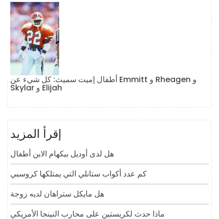
أطفال إميت سميث: كل شيء عن Emmitt و Rheagen و
Skylar و Elijah
إقرأ المزيد
هل لدى أوديل بيكهام الابن أطفال
كم عدد أكواب ستانلي التي يمتلكها كروسبي
هل مايكل ستراهان لديه زوجة
ماذا حدث لكريستين على محارب النينجا الأمريكي