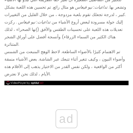
وتشعر بها.
تداعيات: نيو فيغاس
هو مثال رائع. تم تحسين هذه اللعبة بشكل
كبير ، لدرجة تجعلك تقوم بلعبة مزدوجة ، من خلال القليل من التغييرات.
إليك جولة مسرودة لبعض أروع الأشياء من
تداعيات: نيو فيغاس
. ركزت
تعديلات هذه اللعبة على تحسينات الطقس والأفق (إنها الصحراء ، لذلك
هناك الكثير من السماء الزرقاء) وأنسجة أفضل على أوراق الشجر
المتناثرة.
تم الاهتمام كثيرًا بالأضواء الساطعة. لاحظ الوهج المنبعث من الشمس
وأضواء النيون ، وكيف تتغير أثناء تتبعك عبر الشاشة. بعض الأشياء منمقة
أكثر من الواقعية ، ولكن نفس القدر من الاختيار يذهب إلى الأفلام هذه
الأيام ، لذلك نحن لا نعترض.
ad