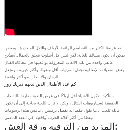
لقد عرضنا الكثير من التصاميم الرائعة للأرياف والتلال المنحدرة ، وبعضها
يمكن أن يكون مسالمًا للغاية. لكن ليس كل أسلوب يتعلق بالجمال.
السلاح
هي واحدة من تلك الألعاب المعروفة بواقعيتها في محاكاة القتال.
3
بعض التعديلات الإضافية تجعل المرئيات أقل وضوحًا وأكثر حيوية ، وتجعل
الدخان والانفجار يبدو أكثر واقعية.
كم عدد الأطفال الذين لديهم ديريك روز
بالتأكيد ، تكون الأشياء أقل إرباكًا في عرض اللعبة مقارنة باللقطات
الحقيقية لسيناريوهات القتال ، ولكن لا تزال اللعبة بحاجة إلى أن تكون
قابلة للعب. دعنا نقول فقط أنه بفضل ترقيتين ، تنافس هذه الرسومات
بعضًا من أكثر أفلام الحرب 'واقعية' في العقد الماضي.
المزيد من الترفيه ورقة الغش: