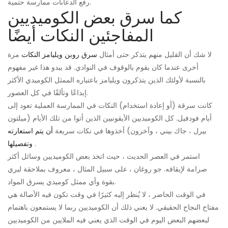
رفع الدعابات ممارسة حتمية.
كما سرق بعض الكوميديين
المفاجئين النكات أيضًا
لا شك أن القليل منهم يتذكر حتى أمثال
سرق روبن ويليامز النكات
مرة
أخرى عندما كان يقوم بالوقوف في النوادي. قد يبدو هذا غير مفهوم
بالنسبة لأولئك الذين يتذكرون ويليامز باعتباره الممثل الكوميدي الأكثر
إبداعًا وتألقًا في كل العصور.
كانت سرقة (أو إعادة استخدام) النكات في الممارسة العملية تعود إلى
أيام فودفيل. كل الكوميديين الأيقونيين الذين أتوا من تلك الأيام (ميلتون
بيرل ، جاك بيني ، وآخرون) أخذوها في نكات سريعة
أن يتم استعارته
.
وتفصيلها
استمر في العصر الحديث ، حيث اتخذ بعض الكوميديين وسائل أكثر
صرامة لإيقافه. جو روغان ، على سبيل المثال ، معروف بملاحقة ليري
بقوة وأي ممثل كوميدي يسرق المواد.
في الوقت الحاضر ، لا يُنظر إليه كثيرًا في وقت تكون فيه الأصالة هي
مفتاح النجاح الحقيقي. لا يعني ذلك أن الكوميديين ربما لا يستمعون باهتمام
لبعضهم البعض اليوم في الوقت الذي يعني فيه الملايين من الكوميديين