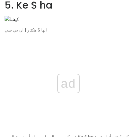
5. Ke $ ha
انها $ هكتار | ان بي سي
ad
قد يكون من السهل نسيان أن نجمة البوب ​​Ke $ ha كان يُعتقد أنها مثيرة