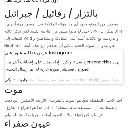
لماذا ترك بطل Cari أول مرة
بالتزار / رفائيل / جبرائيل
سيكون من الممتع وجود أي من هؤلاء الملائكة في المشهد مرة أخرى ،
حتى لو كانوا ميتين من الناحية الفنية. لكن تذكر عائلة SPN ، يمكن لـ Billie
الذهاب إلى Void والدردشة مع كائنات 'ميتة' مثل الملائكة والشياطين و
Nephilim. اهم. يبدو أن الموت الجديد يمكن أن يعيدهم من هناك أيضًا.
عرض هذا المنشور على Instagram
لا شيء. ولكن ، إذا حصلت على إعجابات أكثر منjensenackles لهذه
الصورة ، فسأنشر صورة عارية له. تم إرسال التحدي.
تم نشر مشاركة بواسطة
جاريد باداليكي
موت
أحد الأشياء المفضلة لدي هو الموت ، للفرسان الأربعة الأصليين. أين ذهب
بالضبط بعد أن استنشقه سام بمنجله؟ إذا كان هذا هو الفراغ / الفارغ ،
فربما يمكن إحياء الملاك القديم أيضًا ، من باب المجاملة بيلي.
عيون صفراء