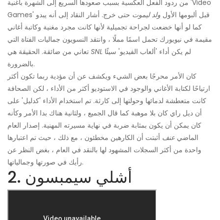
من ردود الفعل العكسية بسبب صعودها السريع إلى الشهرة بأغنية 'Video
Games' قبل ألبومها الأول
ولد ليموت
حتى خرج. أشار النقاد إلى أنه يبدو
كما لو أنها خضعت لجراحة تجميلية لأنها كانت مجرد مغنية وكاتبة أغاني
مقيمة في نيويورك تحمل اسمًا مملًا ، وانتقد النسويون جماليات الفتاة التي
لم يكن أداء 'ألعاب الفيديو' سيئًا
SNL
تعاني من ضائقة. الحقيقة هي
بالضرورة.
كان الأمر محرجًا بعض الشيء ويكشف عن أن مؤدية ربما تكون أكثر
ارتياحًا لكتابة الأغاني والوجود في الاستوديو أكثر من الأداء ، لكن الصحافة
كانت متعطشة لدمائها وحولتها إلى كارثة. تم استخدام الأداء 'كدليل' على
أن ديل راي كان بلا موهبة كما قال الجميع ، ولثانية هناك بدا الأمر وكأنه
كان يمكن أن يكون بمثابة ضربة في نهاية مسيرته المهنية. إصدار العام
الماضي
عنف
أثبتت أن الكارهين مخطئون ، مع ذلك ، حيث تم اعتبارها
واحدة من أكثر السجلات المشهود لها بالنقد في العام ، بغض النظر عن
رأيك في صورتها وجمالياتها.
2. أشلي سيمبسون