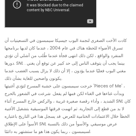
كادت الأخت الصغرى لنجمة البوب ​​جيسيكا سيمبسون في التسعينيات أن
تسرق الأضواء للحظة هناك في عام 2004 ، عندما كان لديها برنامجها
المنفرد والواقع ، لكن ذلك انتهى فجأة عندما طُلب من آشلي أن تؤدي
. بينما يجب أن يتوقف الناس إلى حد كبير عن توقع أن يغني
SNL
دورها.
مغني البوب ​​فعليًا عندما يؤدون ، إلا أن ذلك لا يزال يسبب الغضب عندما
يكونون واضحين للغاية بشأن ذلك.
خرجت سيمبسون على خشبة المسرح لتؤدي أغنيتها 'Pieces of Me' ،
وبدأت غناءها في الغناء لكن فمها لم يفعل. شرعت في الشعور بالحرج
كان
SNL
الشديد ، وأداء رقصة صغيرة غريبة ، والركض خارج المسرح أثناء
لا بد من قطع إلى التجارية. ثم اتهمت فرقتها الموسيقية بتشغيل الأغنية
الخطأ خلال الاعتمادات الختامية للعرض. قد يسجل هذا في التاريخ باعتباره
عرض موسيقي. والأسوأ من ذلك بالنسبة
SNL
الأسوأ على الإطلاق
لسيمبسون ، ربما يكون هذا هو ما ستشتهر به دائمًا.