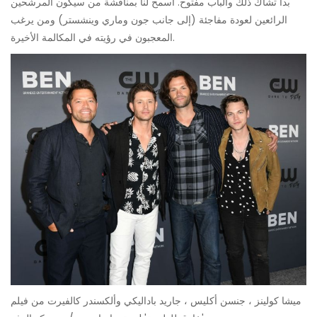
بدأ تشاك ذلك والباب مفتوح. اسمح لنا بمناقشة من سيكون المرشحين
الرائعين لعودة مفاجئة (إلى جانب جون وماري وينشستر) ومن يرغب
المعجبون في رؤيته في المكالمة الأخيرة.
ميشا كولينز ، جنسن أكليس ، جاريد باداليكي وألكسندر كالفيرت من فيلم