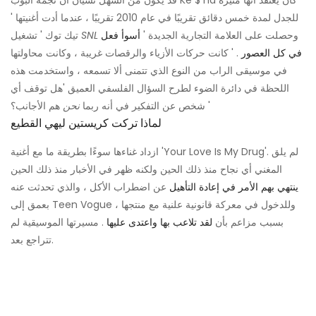
للجدل لمدة خمس دقائق تقريبًا في عام 2010 تقريبًا ، عندما أدت أغنيتها '
وحصلت على العلامة التجارية الجديدة '
أسوأ فعل
SNL
تيك توك ' تشغيل
في كل العصور
. ' كانت حركات الأزياء والرقصات غريبة ، وكانت محاولتها
في موسيقى الراب من النوع الذي تتمنى ألا تسمعه ، واستخدمت هذه
اللحظة في دائرة الضوء لطرح السؤال الفلسفي العميق 'هل توقف أي
هم الأجانب؟ '
شخص عن التفكير في أنه ربما
نحن
لماذا تركت كريستين ليهي القطيع
ازداد غناءها سوءًا بطريقة ما مع أغنية 'Your Love Is My Drug'. لم يلق
المغني أي نجاح منذ ذلك الحين ولكنه ظهر في الأخبار منذ ذلك الحين
ينتهي بهم الأمر في إعادة التأهيل
عن اضطراب الأكل ، والذي تحدثت عنه
بعمق إلى Teen Vogue ، وللدخول في معركة قانونية علنية مع منتجها
بسبب مزاعم بأن
لقد تلاعب بها واعتدى عليها
. مسيرتها الموسيقية لم
تتراجع بعد.