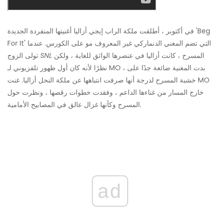
في أكتوبر ، أطلقت ملكة الراب إيجي أزاليا أغنيتها المنفردة الجديدة 'Beg
For It' التي تضم المغني الدنماركي غير المعروف مو على الكورس. عندما
المسرح ، كانت أزاليا في عنصرها الواثق للغاية ، ولكن
SNL
تولى الزوج
نظرًا لأنه كان أول ظهور تلفزيوني لـ MO ، بدت المغنية ضائعة جدًا على
خشبة المسرح لدرجة أنها صرفت انتباهها عن ملكة النحل أزاليا. غنت MO
خارج المسار من غناءها الداعم ، وفقدت خطوات رقصها ، ونظرت حول
المسرح وكأنها غزال عالق في المصابيح الأمامية.
ad