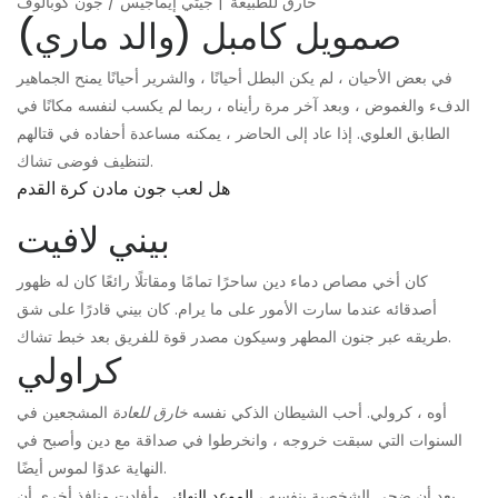
'خارق للطبيعة' | جيتي إيماجيس / جون كوبالوف
صمويل كامبل (والد ماري)
في بعض الأحيان ، لم يكن البطل أحيانًا ، والشرير أحيانًا يمنح الجماهير
الدفء والغموض ، وبعد آخر مرة رأيناه ، ربما لم يكسب لنفسه مكانًا في
الطابق العلوي. إذا عاد إلى الحاضر ، يمكنه مساعدة أحفاده في قتالهم
لتنظيف فوضى تشاك.
هل لعب جون مادن كرة القدم
بيني لافيت
كان أخي مصاص دماء دين ساحرًا تمامًا ومقاتلًا رائعًا كان له ظهور
أصدقائه عندما سارت الأمور على ما يرام. كان بيني قادرًا على شق
طريقه عبر جنون المطهر وسيكون مصدر قوة للفريق بعد خبط تشاك.
كراولي
أوه ، كرولي. أحب الشيطان الذكي نفسه
خارق للعادة
المشجعين في
السنوات التي سبقت خروجه ، وانخرطوا في صداقة مع دين وأصبح في
النهاية عدوًا لموس أيضًا.
بعد أن ضحى الشخصية بنفسه ،
الموعد النهائي
وأفادت منافذ أخرى أن