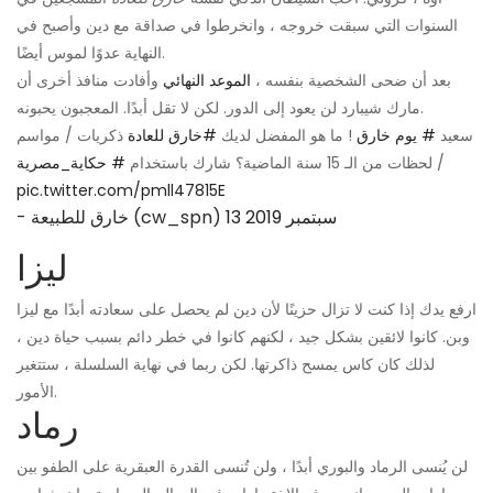
السنوات التي سبقت خروجه ، وانخرطوا في صداقة مع دين وأصبح في
النهاية عدوًا لموس أيضًا.
بعد أن ضحى الشخصية بنفسه ،
الموعد النهائي
وأفادت منافذ أخرى أن
مارك شيبارد لن يعود إلى الدور. لكن لا تقل أبدًا. المعجبون يحبونه.
سعيد
# يوم خارق
! ما هو المفضل لديك
#خارق للعادة
ذكريات / مواسم
/ لحظات من الـ 15 سنة الماضية؟ شارك باستخدام
# حكاية_مصرية
pic.twitter.com/pmll47815E
13 سبتمبر 2019
- خارق للطبيعة (cw_spn)
ليزا
ارفع يدك إذا كنت لا تزال حزينًا لأن دين لم يحصل على سعادته أبدًا مع ليزا
وبن. كانوا لائقين بشكل جيد ، لكنهم كانوا في خطر دائم بسبب حياة دين ،
لذلك كان كاس يمسح ذاكرتها. لكن ربما في نهاية السلسلة ، ستتغير
الأمور.
رماد
لن يُنسى الرماد والبوري أبدًا ، ولن تُنسى القدرة العبقرية على الطفو بين