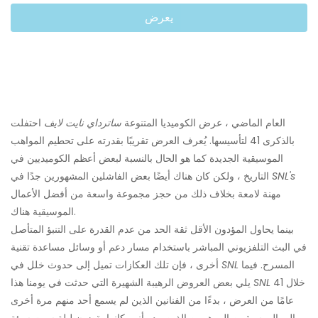
يعرض
العام الماضي ، عرض الكوميديا ​​المتنوعة
ساترداي نايت لايف
احتفلت
بالذكرى 41 لتأسيسها. يُعرف العرض تقريبًا بقدرته على تحطيم المواهب
الموسيقية الجديدة كما هو الحال بالنسبة لبعض أعظم الكوميديين في
SNL's
التاريخ ، ولكن كان هناك أيضًا بعض الفاشلين المشهورين جدًا في
مهنة لامعة بخلاف ذلك من حجز مجموعة واسعة من أفضل الأعمال
الموسيقية هناك.
بينما يحاول المؤدون الأقل ثقة الحد من عدم القدرة على التنبؤ المتأصل
في البث التلفزيوني المباشر باستخدام مسار دعم أو وسائل مساعدة تقنية
المسرح. فيما
SNL
أخرى ، فإن تلك العكازات تميل إلى حدوث خلل في
خلال 41
SNL
يلي بعض العروض الرهيبة الشهيرة التي حدثت في يومنا هذا
عامًا من العرض ، بدءًا من الفنانين الذين لم يسمع أحد منهم مرة أخرى