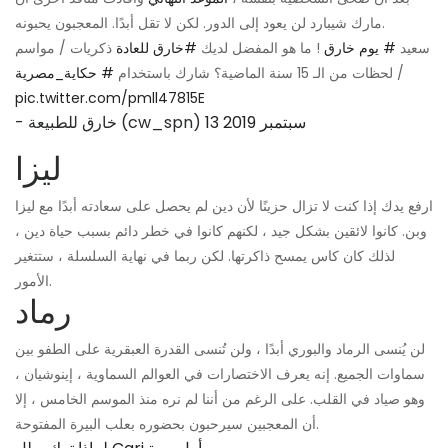
مارك شيبارد لن يعود إلى الدور. لكن لا تقل أبدًا. المعجبون يحبونه.
سعيد
# يوم خارق
! ما هو المفضل لديك
#خارق للعادة
ذكريات / مواسم
/ لحظات من الـ 15 سنة الماضية؟ شارك باستخدام
# حكاية_مصرية
pic.twitter.com/pmll47815E
13 سبتمبر 2019
- خارق للطبيعة (cw_spn)
ليزا
ارفع يدك إذا كنت لا تزال حزينًا لأن دين لم يحصل على سعادته أبدًا مع ليزا
وبن. كانوا لائقين بشكل جيد ، لكنهم كانوا في خطر دائم بسبب حياة دين ،
لذلك كان كاس يمسح ذاكرتها. لكن ربما في نهاية السلسلة ، ستتغير
الأمور.
رماد
لن يُنسى الرماد والبوري أبدًا ، ولن تُنسى القدرة العبقرية على الطفو بين
سماوات الجميع. إنه يعرف الاختصارات في العوالم السماوية ، إينوشيان ،
وهو صياد في القلب. على الرغم من أننا لم نره منذ الموسم الخامس ، إلا
أن المعجبين سيرحبون بحضوره بعلب البيرة المفتوحة.