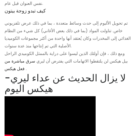
نفس العنوان قبل عام.
كيف تبدو زوجة بيتون
تم تحويل الألبوم إلى حدث وسائط متعددة ، بما في ذلك عرض تلفزيوني
خاص. تناولت المواد (بما في ذلك بعض الأغاني) كل شيء من النظام
الغذائي إلى المخدرات وكان يُعتقد أنها واحدة من أكثر مجموعات الكوميديا
​​الأصلية التي تم إنتاجها منذ عدة سنوات.
ومع ذلك ، فإن أولئك الذين ليسوا على دراية بالممثل الكوميدي الراحل
بيل هيكس لن يلتقطوا الاتهامات التي يفترض أن ليري
سرق مباشرة من
.
فعل هيكس
لا يزال الحديث عن عداء ليري-
هيكس اليوم