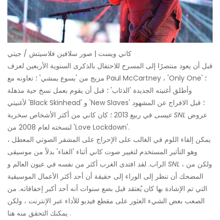
كاني ويست | صور سلافين فلاسيتش / جيتي
قبل أن يعود منتصرًا إلى المسرح للاحتفال بالذكرى السنوية الأربعين لعزف
مزيج من 'يسوع يمشي' ؛ تعاونه مع Paul McCartney ، 'Only One' ؛
وأطلق أغنيته الجديدة 'الذئاب' ؛ قبل أن يقوم بعمل نسخ حية مذهلة
لأغنيتي 'Black Skinhead' و 'New Slaves' ؛ قبل الافراج عن المشهود
عروض
SNL
في ربيع 2013 ؛ كان كاني من أكثر الأشخاص سخرية
عيسى
لنسخته لعام 2008 من 'Love Lockdown'.
يمكن إلقاء اللوم في الغالب على الإحراج على المشفر الصوتي المعطل ،
وهو التأثير المستخدم لتغيير صوت كاني أثناء 'الغناء' بدلاً من موسيقى
، ولكن من
SNL
الراب. لقد افتدى الغرب أكثر من نفسه في عيون العالم و
المضحك أن ننظر إلى الوراء إلى حقيقة أن أحد أكثر الأعمال الموسيقية
التي تم الإشادة بها كان يُعتقد قبل بضع سنوات أنه أحد أكبر إخفاقاته. من
الصعب بعض الشيء العثور على مقطع فيديو للأداء عبر الإنترنت ، ولكن
يمكنك التحقق منه هنا .