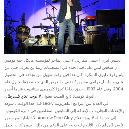
دينيس ليري | جيمي مكارثي / غيتي إيماجز لمؤسسة مايكل جيه فوكس
أي شخص ليس على قيد الحياة في التسعينيات ربما لن يعرف حتى عن
أيام وقوف ليري المبكرة. كان هذا قبل وقت طويل من نجاحه في الحصول
على مسلسل درامي مشهور
انقذني
، العرض الذي جعله نجمًا بحلول عام
2004. وفي عام 1993 ، حقق نجاحًا كبيرًا ككوميدي ستاندوب عندما أصدر
.
ألبومًا كوميديًا ذائع الصيت بعنوان
لا يوجد علاج للسرطان
قبل هذا الوقت ، شوهد Leary في العديد من البرامج التلفزيونية
والإعلانات التجارية ، بالإضافة إلى المتابعين المخلصين في دائرة الكوميديا ​​
الاحتياطية مع مظهر Andrew Dice Clay إلى حد ما. له
لا يوجد علاج
للسرطان
لم يكن الألبوم ليحدث ، على الرغم من ذلك ، بدون كتاب يحمل