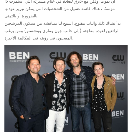
أن يموت. ولكن مع
خارق للعادة
في ختام مسيرته التي استمرت 15
موسمًا ، هناك قائمة غسيل من الشخصيات التي يمكن تبرير عودتها
بالضرورة أو بالتمني.
بدأ تشاك ذلك والباب مفتوح. اسمح لنا بمناقشة من سيكون المرشحين
الرائعين لعودة مفاجئة (إلى جانب جون وماري وينشستر) ومن يرغب
المعجبون في رؤيته في المكالمة الأخيرة.