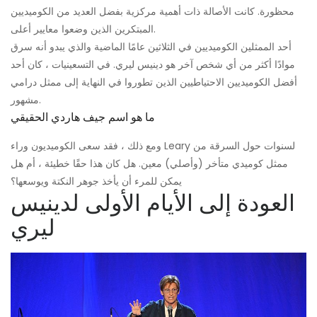
محظورة. كانت الأصالة ذات أهمية مركزية بفضل العديد من الكوميديين
المبتكرين الذين وضعوا معايير أعلى.
أحد الممثلين الكوميديين في الثلاثين عامًا الماضية والذي يبدو أنه سرق
موادًا أكثر من أي شخص آخر هو دينيس ليري. في التسعينيات ، كان أحد
أفضل الكوميديين الاحتياطيين الذين تطوروا في النهاية إلى ممثل درامي
مشهور.
ما هو اسم جيف هاردي الحقيقي
ومع ذلك ، فقد سعى الكوميديون وراء Leary لسنوات حول السرقة من
ممثل كوميدي متأخر (وأصلي) معين. هل كان هذا حقًا خطيئة ، أم هل
يمكن للمرء أن يأخذ جوهر النكتة ويوسعها؟
العودة إلى الأيام الأولى لدينيس
ليري