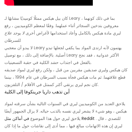
كان بيل هيكس ممثلًا كوميديًا مشابهًا لـ Leary ، بما في ذلك كونهما
معروفين بتدخين السجائر أثناء عملهما. وفقًا لمعظم الكوميديين ، رفع
ليري مادة هيكس بالكامل وأعاد استخدامها لأغراض أخرى
لا يوجد علاج
للسرطان.
لا يبدو أن معجبي Leary يهتمون لأنه ارتدى المواد بما يكفي لجعلها تبدو
أصلية. بالإضافة إلى ذلك ، مع توصيل Leary الأكثر عدوانية ، فقد نجح
بالفعل في اجتذاب حشد الكلية في حقبة التسعينيات.
كان هيكس وليري صديقين مقربين من قبل ، ولكن رفع ليري لمواد صديقه
قطع علاقتهما. ثم مات هيكس فجأة بسبب السرطان في عام 1994 ، بينما
كان نجم ليري يرتقي أكثر كممثل في الأفلام / التلفزيون.
أين تذهب داريا جرينكوفا إلى الكلية
يلاحق العديد من الكوميديين ليري في السنوات التالية بشأن سرقته لمواد
هيكس ، وهو شيء لا يشعر ليري نفسه بالذنب حياله. لا يزال الجمهور أيضًا
. للتصدي ، قال
في أماكن مثل Reddit
يلاحق ليري حول هذا الموضوع
ليري إن هذه الاتهامات مبالغ فيها ، مما أدى إلى نقاشات حول ما إذا كان