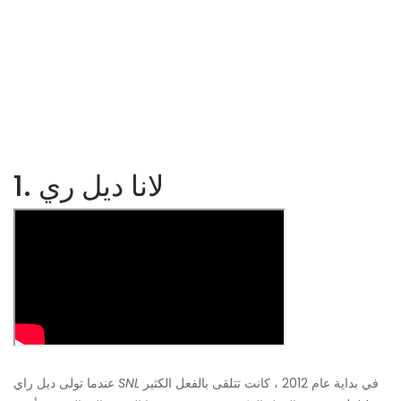
1. لانا ديل ري
في بداية عام 2012 ، كانت تتلقى بالفعل الكثير
SNL
عندما تولى ديل راي