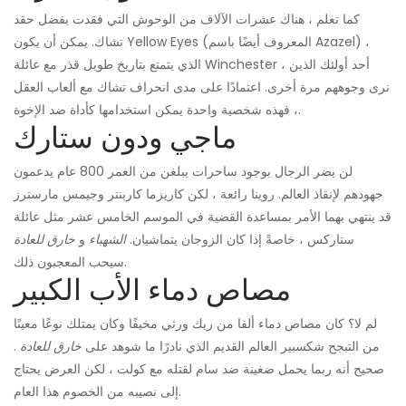
كما تعلم ، هناك عشرات الآلاف من الوحوش التي فقدت بفضل حقد
تشاك. يمكن أن يكون Yellow Eyes (المعروف أيضًا باسم Azazel) ،
الذي يتمتع بتاريخ طويل قذر مع عائلة Winchester ، أحد أولئك الذين
نرى وجوههم مرة أخرى. اعتمادًا على مدى انحراف تشاك مع ألعاب العقل
، فهذه شخصية واحدة يمكن استخدامها كأداة ضد الإخوة.
ماجي ودون ستارك
لن يضر الرجال بوجود ساحرات يبلغن من العمر 800 عام يدعمون
جهودهم لإنقاذ العالم. روينا رائعة ، لكن كاريزما كاربنتر وجيمس مارسترز
قد ينتهي بهما الأمر بمساعدة القضية في الموسم الخامس عشر مثل عائلة
ستاركس ، خاصةً إذا كان الزوجان يتماشيان.
الشهباء
و
خارق للعادة
سيحب المعجبون ذلك.
مصاص دماء الأب الكبير
لم لا؟ كان مصاص دماء ألفا من ريك ورثي مخيفًا وكان يمتلك نوعًا معينًا
من التبجح شكسبير العالم القديم الذي نادرًا ما شوهد على
خارق للعادة
.
صحيح أنه ربما يحمل ضغينة ضد سام لقتله مع كولت ، لكن العرض يحتاج
إلى نصيبه من الخصوم هذا العام.