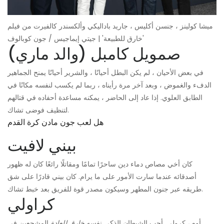
ميشا كولينز ، جنسن أكليس ، جاريد باداليكي وألكسندر كالفيرت من فيلم
'خارق للطبيعة' | جيتي إيماجيس / جون كوبالوف
صمويل كامبل (والد ماري)
في بعض الأحيان ، لم يكن البطل أحيانًا ، والشرير أحيانًا يمنح الجماهير
الدفء والغموض ، وبعد آخر مرة رأيناه ، ربما لم يكسب لنفسه مكانًا في
الطابق العلوي. إذا عاد إلى الحاضر ، يمكنه مساعدة أحفاده في قتالهم
لتنظيف فوضى تشاك.
هل لعب جون مادن كرة القدم
بيني لافيت
كان أخي مصاص دماء دين ساحرًا تمامًا ومقاتلًا رائعًا كان له ظهور
أصدقائه عندما سارت الأمور على ما يرام. كان بيني قادرًا على شق
طريقه عبر جنون المطهر وسيكون مصدر قوة للفريق بعد خبط تشاك.
كراولي
أوه ، كرولي. أحب الشيطان الذكي نفسه
خارق للعادة
المشجعين في