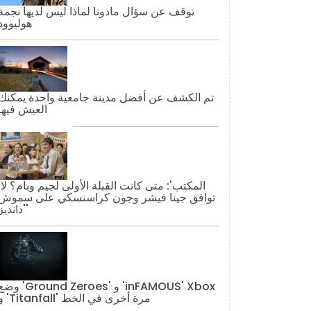
توقف عن سؤال مادونا لماذا ليس لديها نجمة
هوليوود
تم الكشف عن أفضل مدينة جامعية واحدة يمكنك
العيش فيها
'المكتب': مت
توافق جينا فيشر وجون كراسنسكي على سموش
'دانديز'
وضع 'Ground Zeroes' و 'AMOUS' Xbox
و 'Titanfall' مرة أخرى في الخط