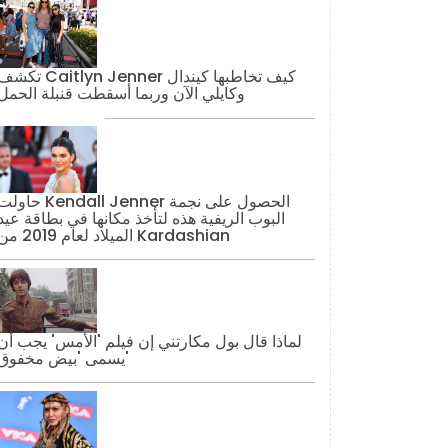
تكشف Caitlyn Jenner كيف تخاطبها كيند
وكايلي الآن وربما أسقطت قنبلة الحمل
حاولت Kendall Jenner الحصول على نج
البوب ​​الريفية هذه لتأخذ مكانها في بطاقة عيد
الميلاد لعام 2019 من Kardashian
لماذا قال بول مكارتني إن فيلم 'الأمس' يجب أن
يسمى 'بيض مخفوق'