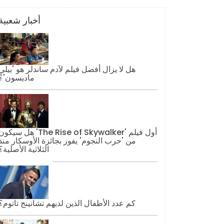
أخبار شعبية
هل لا يزال أفضل فيلم لآدم ساندلر هو 'بيلي
ماديسون'؟
هل سيكون 'The Rise of Skywalker' أول فيل
من 'حرب النجوم' يفوز بجائزة الأوسكار منذ
الثلاثية الأصلية؟
كم عدد الأطفال الذين لديهم تشانينج تاتوم؟