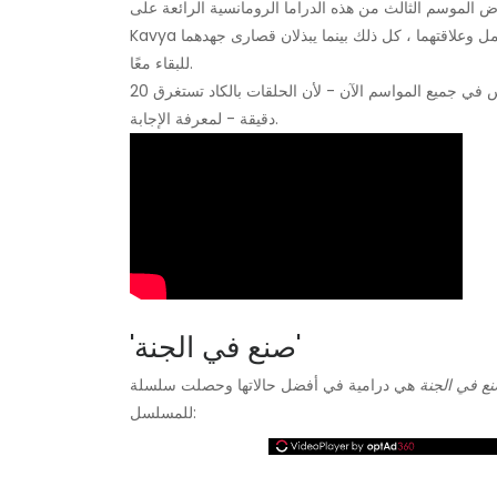
سم الثالث من هذه الدراما الرومانسية الرائعة على Netflix وهو عرض سيجده الكثيرون مرتبطًا به. Dhruv و
Kavya هما زوجان في العشرين من العمر يتنقلان في أعلى مستويات العمل وعلاقتهما ، كل ذلك بينما يبذلان قصارى جهدهما
للبقاء معًا.
هل سيجتازون تحدي المسافات الطويلة في الموسم الثالث؟ انغمس في جميع المواسم الآن - لأن الحلقات بالكاد تستغرق 20
دقيقة - لمعرفة الإجابة.
'صنع في الجنة'
ع في الجنة
هي درامية في أفضل حالاتها وحصلت سلسلة Amazon على تصنيف 4.5 نجوم على المنصة. فيما يلي ملخص
للمسلسل: