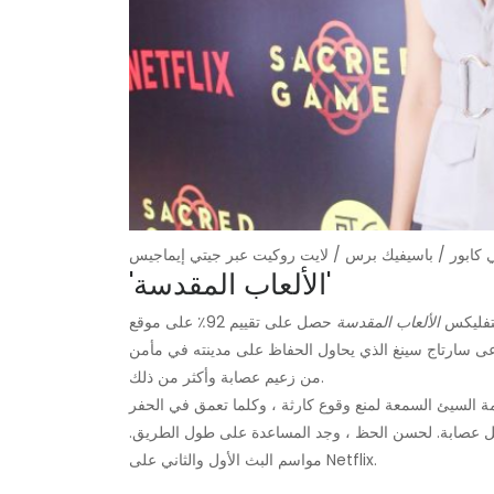
وتي كابور / باسيفيك برس / لايت روكيت عبر جيتي إيماجيس
'الألعاب المقدسة'
تفليكس
الألعاب المقدسة
حصل على تقييم 92٪ على موقع Rotten Tomatoes ويحب الجمهور التكيف التلفزيوني للرواية
عى سارتاج سينغ الذي يحاول الحفاظ على مدينته في مأمن
من زعيم عصابة وأكثر من ذلك.
 السيئ السمعة لمنع وقوع كارثة ، وكلما تعمق في الحفر
جل عصابة. لحسن الحظ ، وجد المساعدة على طول الطريق.
مواسم البث الأول والثاني على Netflix.