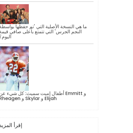
ما هي النسخة الأصلية التي 'تم حفظها بواسطة
النجم الجرس' التي تتمتع بأعلى صافي قيمة
اليوم؟
أطفال إميت سميث: كل شيء عن Emmitt و
Rheagen و Skylar و Elijah
إقرأ المزيد