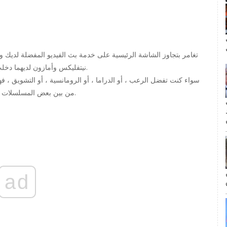
ال
تغامر بتجاوز الشاشة الرئيسية على خدمة بث الفيديو المفضلة لديك و
نيتفليكس وأمازون لديهما دخلت السوق الهندي وشكلت شراكات لإنتاج المحتوى في البلاد.
سواء كنت تفضل الرعب ، أو الدراما ، أو الرومانسية ، أو التشويق ، فه
من بين بعض المسلسلات الأكثر إثارة للاهتمام أو المضحكة أو المخيفة لمشاهدتها الآن.
مة
ad