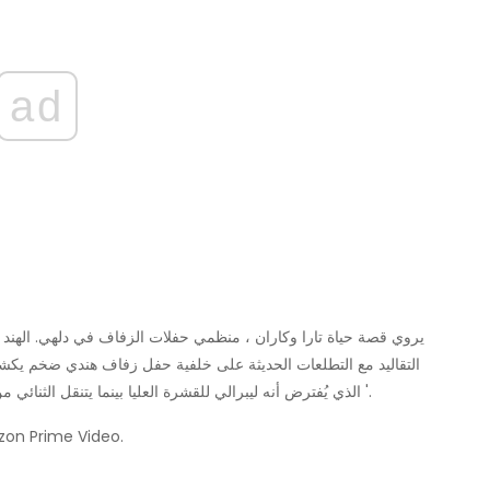
ad
التقاليد مع التطلعات الحديثة على خلفية حفل زفاف هندي ضخم يكشف
الذي يُفترض أنه ليبرالي للقشرة العليا بينما يتنقل الثنائي من خلال الزيجات المرتبة ومعاملات المهر واختبارات العذرية '.
قم ببث جميع الحلقات التسع من الموسم الأول على deo