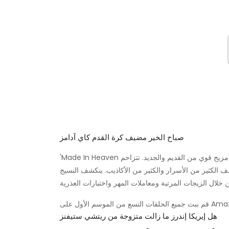
صباح الخير مضيف كرة القدم كاي آدامز
'Made In Heaven يروي قصة حياة تارا وكاران ، منظمي حفلات الزفاف في دلهي. الهند مزيج قوي من القديم والجديد. تتزاحم
 الكثير من الأسرار والكثير من الأكاذيب. ينكشف النسيج
Amazon Prime Vi.
هل إيريكا إندرز ما زالت متزوجة من ريتشي ستيفنز