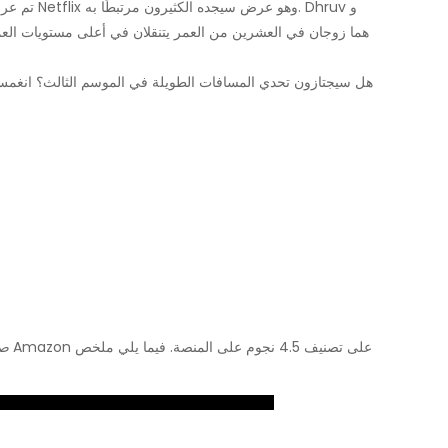
تم عرض المو
صن