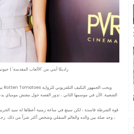
راديكا أبتي من 'الألعاب المقدسة' | جي
ني
الشعبية. الآن في موسمها الثاني ، تدور القصة حول مفتش مومباي يد
قوة الشرطة فاسدة ، لكن سينغ في ساعة زمنية أعطاها له سيد الجريمة
، وجد صلة بين والده والعالم السفلي وشخص أكثر شراً من ذلك. ر