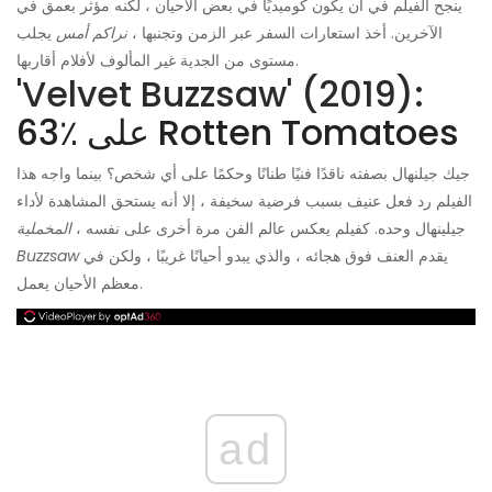
ينجح الفيلم في أن يكون كوميديًا في بعض الأحيان ، لكنه مؤثر بعمق في
الآخرين. أخذ استعارات السفر عبر الزمن وتجنبها ،
نراكم أمس
يجلب
مستوى من الجدية غير المألوف لأفلام أقاربها.
'Velvet Buzzsaw' (2019):
63٪ على Rotten Tomatoes
جيك جيلنهال بصفته ناقدًا فنيًا طنانًا وحكمًا على أي شخص؟ بينما واجه هذا
الفيلم رد فعل عنيف بسبب فرضية سخيفة ، إلا أنه يستحق المشاهدة لأداء
جيلينهال وحده. كفيلم يعكس عالم الفن مرة أخرى على نفسه ،
المخملية
يقدم العنف فوق هجائه ، والذي يبدو أحيانًا غريبًا ، ولكن في
Buzzsaw
معظم الأحيان يعمل.
ad