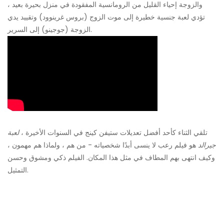
والزوجة إحياء القليل من الرومانسية المفقودة في منزل بحيرة بعيد ،
تؤدي لعبة جنسية خطيرة إلى موت الزوج (بروس غرينوود) وتقييد يدي
الزوجة (جوجينو) إلى السرير.
تلقي الثناء كأحد أفضل تعديلات ستيفن كينج في السنوات الأخيرة ،
لعبة
جيرالد
هو فيلم رعب لا ينسى أبدًا شخصياته - من هم ، ولماذا هم مهمون ،
وكيف انتهى بهم المطاف في مثل هذا المكان. الفيلم ذكي ومشوق وحسن
التمثيل.