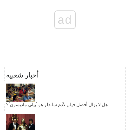
ad
أخبار شعبية
هل لا يزال أفضل فيلم لآدم ساندلر هو 'بيلي ماديسون'؟