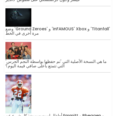
وضع 'Ground Zeroes' و 'inFAMOUS' Xbox و 'Titanfall'
مرة أخرى في الخط
ما هي النسخة الأصلية التي 'تم حفظها بواسطة النجم الجرس'
التي تتمتع بأعلى صافي قيمة اليوم؟
أطفال إميت سميث: كل شيء عن Emmitt و Rheagen و