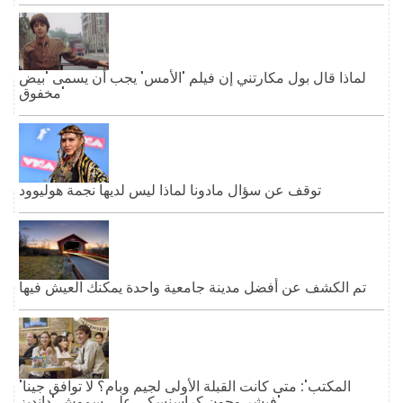
لماذا قال بول مكارتني إن فيلم 'الأمس' يجب أن يسمى 'بيض
مخفوق'
توقف عن سؤال مادونا لماذا ليس لديها نجمة هوليوود
تم الكشف عن أفضل مدينة جامعية واحدة يمكنك العيش فيها
'المكتب': متى كانت القبلة الأولى لجيم وبام؟ لا توافق جينا
فيشر وجون كراسنسكي على سموش 'دانديز'