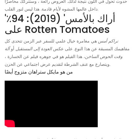
حدوث تحول في اللون نتيجة لذلك. العروض رائعة ، وستتركك محاصرًا
داخل عالمها المشوه لأيام قادمة. هذا ليس لنور القلب.
'أراك بالأمس' (2019):
94٪
على Rotten Tomatoes
نراكم أمس
هي مغامرة خيال علمي للسفر عبر الزمن تتحدى كل
مفاهيمك المسبقة عن هذا النوع. على عكس
العودة إلى المستقبل
أو
آلة
وقت الحوض الساخن،
هذا الفيلم هو في جوهره فيلم عن الخسارة ،
ويتصارع مع عنف الشرطة لتقديم عرض اجتماعي عن الحزن.
من هو مايكل ستراهان متزوج أيضًا