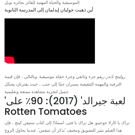
الموسيقية والحياة المهنية للفائز بجائزة نوبل.
أين ذهبت جوليان إيدلمان إلى المدرسة الثانوية
رولينج ثاندر ريفو
جزء وثائقي وجزء حفلة موسيقية. وبالتالي ، فإن قيمة
الترفيه والمهمة التثقيفية يسيران جنبًا إلى جنب ، حيث يقترنان بشكل
جميل لتجربة مشاهدة ممتعة وتعليمية.
'لعبة جيرالد' (2017):
90٪ على
Rotten Tomatoes
نراك يا كارلا جوجينو. هل نراك يا فتى. استنادًا إلى كتاب ستيفن كينج ، فإن
هذا الفيلم مثير للتشويق ومخيف 'تذكر أن تتنفس'. عندما يحاول الزوج