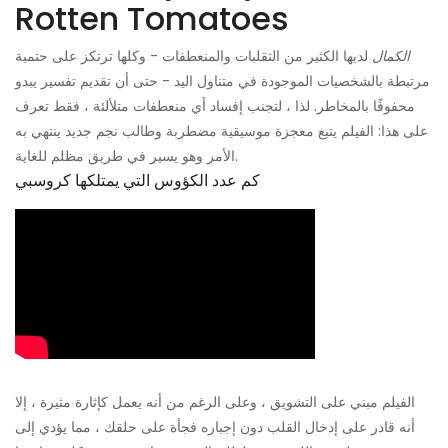
Rotten Tomatoes
الكمال
لديها الكثير من التقلبات والمنعطفات - وكلها ترتكز على حتمية
مرتبطة بالشخصيات الموجودة في متناول اليد - حتى أن تقديم تفسير يبدو
محفوفًا بالمخاطر. لذا ، لتجنب إفساد أي منعطفات متلألئة ، فقط تعرف
على هذا: الفيلم يتبع معجزة موسيقية مضطربة وطالب نجم جديد ينتهي به
الأمر وهو يسير في طريق مظلم للغاية.
كم عدد الكؤوس التي يمتلكها كروسبي
الفيلم مبني على التشويق ، وعلى الرغم من أنه يعمل كإثارة مثيرة ، إلا
أنه قادر على إدخال القلب دون إجباره فجأة على حلقك ، مما يؤدي إلى