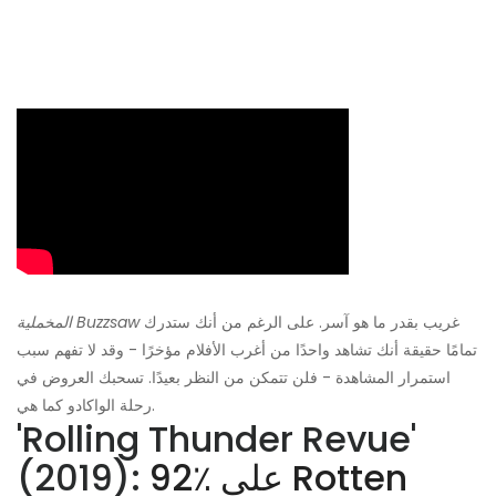
غريب بقدر ما هو آسر. على الرغم من أنك ستدرك
المخملية Buzzsaw
تمامًا حقيقة أنك تشاهد واحدًا من أغرب الأفلام مؤخرًا - وقد لا تفهم سبب
استمرار المشاهدة - فلن تتمكن من النظر بعيدًا. تسحبك العروض في
رحلة الواكادو كما هي.
'Rolling Thunder Revue'
92٪ على Rotten
(2019):