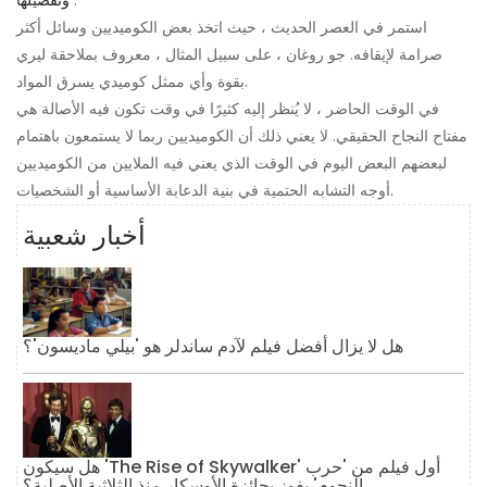
.
وتفصيلها
استمر في العصر الحديث ، حيث اتخذ بعض الكوميديين وسائل أكثر
صرامة لإيقافه. جو روغان ، على سبيل المثال ، معروف بملاحقة ليري
بقوة وأي ممثل كوميدي يسرق المواد.
في الوقت الحاضر ، لا يُنظر إليه كثيرًا في وقت تكون فيه الأصالة هي
مفتاح النجاح الحقيقي. لا يعني ذلك أن الكوميديين ربما لا يستمعون باهتمام
لبعضهم البعض اليوم في الوقت الذي يعني فيه الملايين من الكوميديين
أوجه التشابه الحتمية في بنية الدعابة الأساسية أو الشخصيات.
أخبار شعبية
هل لا يزال أفضل فيلم لآدم ساندلر هو 'بيلي ماديسون'؟
هل سيكون 'The Rise of Skywalker' أول فيلم من 'حرب
النجوم' يفوز بجائزة الأوسكار منذ الثلاثية الأصلية؟