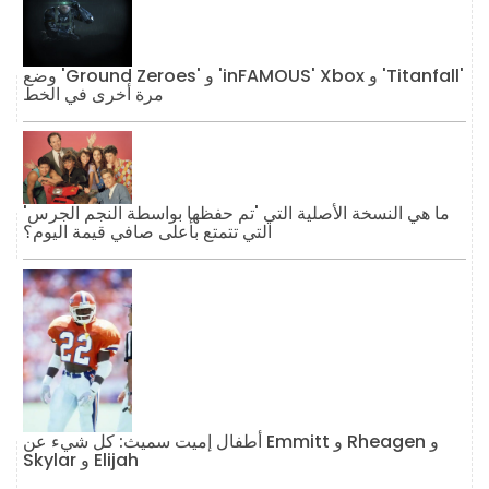
وضع 'Ground Zeroes' و 'inFAMOUS' Xbox و 'Titanfall'
مرة أخرى في الخط
ما هي النسخة الأصلية التي 'تم حفظها بواسطة النجم الجرس'
التي تتمتع بأعلى صافي قيمة اليوم؟
أطفال إميت سميث: كل شيء عن Emmitt و Rheagen و
Skylar و Elijah