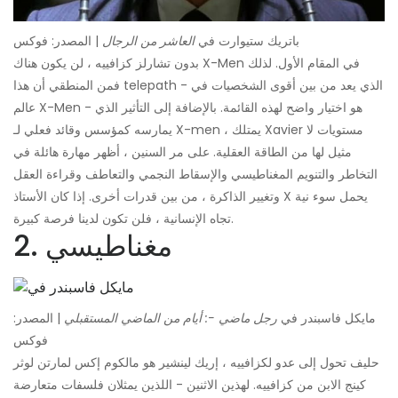
باتريك ستيوارت في
العاشر من الرجال
| المصدر: فوكس
بدون تشارلز كزافييه ، لن يكون هناك X-Men في المقام الأول. لذلك
فمن المنطقي أن هذا telepath - الذي يعد من بين أقوى الشخصيات في
عالم X-Men - هو اختيار واضح لهذه القائمة. بالإضافة إلى التأثير الذي
يمارسه كمؤسس وقائد فعلي لـ X-men ، يمتلك Xavier مستويات لا
مثيل لها من الطاقة العقلية. على مر السنين ، أظهر مهارة هائلة في
التخاطر والتنويم المغناطيسي والإسقاط النجمي والتعاطف وقراءة العقل
وتغيير الذاكرة ، من بين قدرات أخرى. إذا كان الأستاذ X يحمل سوء نية
تجاه الإنسانية ، فلن تكون لدينا فرصة كبيرة.
2. مغناطيسي
مايكل فاسبندر في
رجل ماضي -: أيام من الماضي المستقبلي
| المصدر:
فوكس
حليف تحول إلى عدو لكزافييه ، إريك لينشير هو مالكوم إكس لمارتن لوثر
كينج الابن من كزافييه. لهذين الاثنين - اللذين يمثلان فلسفات متعارضة