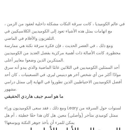
في عالم الكوميديا ​​، كانت سرقة النكات مشكلة داخلية لعقود من الزمن ،
مع اتهامات بمثل هذه الأشياء تعود إلى الكوميديين الكلاسيكيين في
التلفزيون والأفلام في الماضي.
ومع ذلك ، في العصر الحديث ، فإن فكرة سرقة نكتة هي ممارسة
محظورة. كانت الأصالة ذات أهمية مركزية بفضل العديد من الكوميديين
المبتكرين الذين وضعوا معايير أعلى.
أحد الممثلين الكوميديين في الثلاثين عامًا الماضية والذي يبدو أنه سرق
موادًا أكثر من أي شخص آخر هو دينيس ليري. في التسعينيات ، كان أحد
أفضل الكوميديين الاحتياطيين الذين تطوروا في النهاية إلى ممثل درامي
مشهور.
ما هو اسم جيف هاردي الحقيقي
ومع ذلك ، فقد سعى الكوميديون وراء Leary لسنوات حول السرقة من
ممثل كوميدي متأخر (وأصلي) معين. هل كان هذا حقًا خطيئة ، أم هل
يمكن للمرء أن يأخذ جوهر النكتة ويوسعها؟