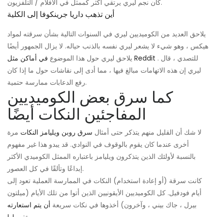
كان نجم ليري يرتقي أكثر كممثل في الأفلام / التلفزيون.
أين تذهب داريا جرينكوفا إلى الكلية
يلاحق العديد من الكوميديين ليري في السنوات التالية بشأن سرقته لمواد
هيكس ، وهو شيء لا يشعر ليري نفسه بالذنب حياله. لا يزال الجمهور أيضًا
. للتصدي ، قال
في أماكن مثل Reddit
يلاحق ليري حول هذا الموضوع
ليري إن هذه الاتهامات مبالغ فيها ، مما أدى إلى نقاشات حول ما إذا كان
رفع الدعابات ممارسة حتمية.
كما سرق بعض الكوميديين
المفاجئين النكات أيضًا
لا شك أن القليل منهم يتذكر حتى أمثال
سرق روبن ويليامز النكات
مرة
أخرى عندما كان يقوم بالوقوف في النوادي. قد يبدو هذا غير مفهوم
بالنسبة لأولئك الذين يتذكرون ويليامز باعتباره الممثل الكوميدي الأكثر
إبداعًا وتألقًا في كل العصور.
كانت سرقة (أو إعادة استخدام) النكات في الممارسة العملية تعود إلى
أيام فودفيل. كل الكوميديين الأيقونيين الذين أتوا من تلك الأيام (ميلتون
بيرل ، جاك بيني ، وآخرون) أخذوها في نكات سريعة
أن يتم استعارته