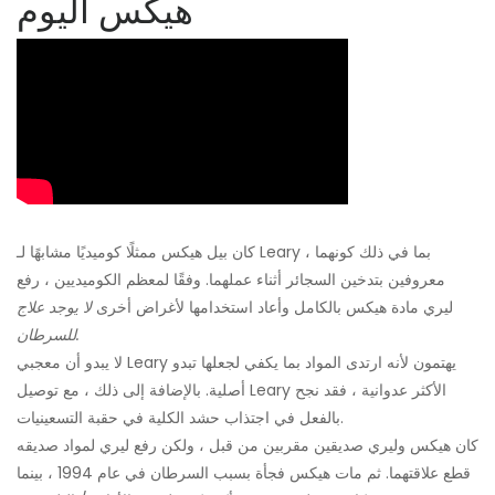
هيكس اليوم
كان بيل هيكس ممثلًا كوميديًا مشابهًا لـ Leary ، بما في ذلك كونهما
معروفين بتدخين السجائر أثناء عملهما. وفقًا لمعظم الكوميديين ، رفع
ليري مادة هيكس بالكامل وأعاد استخدامها لأغراض أخرى
لا يوجد علاج
للسرطان.
لا يبدو أن معجبي Leary يهتمون لأنه ارتدى المواد بما يكفي لجعلها تبدو
أصلية. بالإضافة إلى ذلك ، مع توصيل Leary الأكثر عدوانية ، فقد نجح
بالفعل في اجتذاب حشد الكلية في حقبة التسعينيات.
كان هيكس وليري صديقين مقربين من قبل ، ولكن رفع ليري لمواد صديقه
قطع علاقتهما. ثم مات هيكس فجأة بسبب السرطان في عام 1994 ، بينما