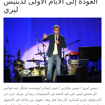
العودة إلى الأيام الأولى لدينيس
ليري
دينيس ليري | جيمي مكارثي / غيتي إيماجز لمؤسسة مايكل جيه فوكس
أي شخص ليس على قيد الحياة في التسعينيات ربما لن يعرف حتى عن
أيام وقوف ليري المبكرة. كان هذا قبل وقت طويل من نجاحه في الحصول