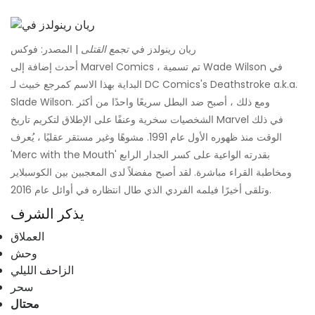
ريان رينولدز في
تجمع القتلى
| المصدر: فوكس
أحدث إضافة إلى Marvel Comics ، تم تسمية Wade Wilson في
البداية بهذا الاسم كمرجع خبيث لـ DC Comics's Deathstroke a.k.a.
Slade Wilson. ومع ذلك ، أصبح ضد البطل سريعًا واحدًا من أكثر
الشخصيات سخرية وعنفًا على الإطلاق لتكريم تاريخ Marvel في ذلك
الوقت منذ ظهوره الأول عام 1991. مشوهًا وغير مستقر عقليًا ، يُعرف
'Merc with the Mouth' بقدرته الواعية على كسر الجدار الرابع
ومخاطبة القراء مباشرة. لقد أصبح مفضلاً لدى المعجبين بين الكوسبلاير
وتلقى أخيرًا فيلمه الفردي الذي طال انتظاره في أوائل عام 2016.
يذكر الشرف
العملاق
وحش
الزاحف الليلي
سحر
محتال