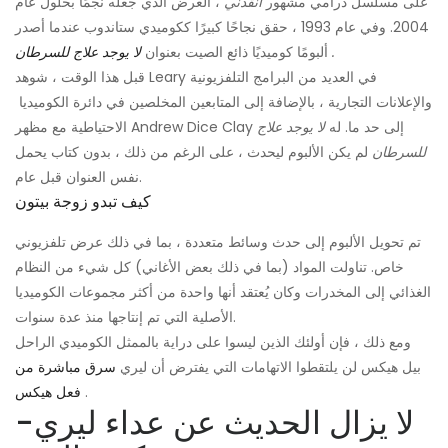
على مسلسل درامي مشهور
انقذني
، العرض الذي جعله نجمًا بحلول عام
2004. وفي عام 1993 ، حقق نجاحًا كبيرًا ككوميدي ستاندوب عندما أصدر
.
ألبومًا كوميديًا ذائع الصيت بعنوان
لا يوجد علاج للسرطان
قبل هذا الوقت ، شوهد Leary في العديد من البرامج التلفزيونية
والإعلانات التجارية ، بالإضافة إلى المتابعين المخلصين في دائرة الكوميديا ​​
الاحتياطية مع مظهر Andrew Dice Clay إلى حد ما. له
لا يوجد علاج
للسرطان
لم يكن الألبوم ليحدث ، على الرغم من ذلك ، بدون كتاب يحمل
نفس العنوان قبل عام.
كيف تبدو زوجة بيتون
تم تحويل الألبوم إلى حدث وسائط متعددة ، بما في ذلك عرض تلفزيوني
خاص. تناولت المواد (بما في ذلك بعض الأغاني) كل شيء من النظام
الغذائي إلى المخدرات وكان يُعتقد أنها واحدة من أكثر مجموعات الكوميديا
​​الأصلية التي تم إنتاجها منذ عدة سنوات.
ومع ذلك ، فإن أولئك الذين ليسوا على دراية بالممثل الكوميدي الراحل
بيل هيكس لن يلتقطوا الاتهامات التي يفترض أن ليري
سرق مباشرة من
.
فعل هيكس
لا يزال الحديث عن عداء ليري-