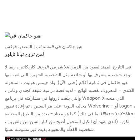
هيو جاكمان في
المستذئب
| المصدر: فوكس
لمن تزوج تيانا تايلور
في التاريخ الممتد لعقود من الزمن
العاشر من الرجال
كاريكاتير ، ربما لا
توجد شخصية معترف بها أو شائعة مثل الشخصية الشهيرة التي لعبت بها
هيو جاكمان في ثمانية أفلام (حتى الآن). ولد جيمس هوليت ، المتحولة
الكندي - المعروف بغضبه الهائج - لديه قصة درامية عنيفة كجندي وقاتل ،
والتي بلغت ذروتها في مشاركته في برنامج Weapon X الذي منحه
مخالبه القوية. على مر السنين ، تم إعادة تصور Wolverine - أو Logan ،
Ultimate X-Men
كما هو معتاد - بعدد من الطرق المختلفة (بما في ذلك
، الذي شهد أن الكبل المتحول أصبح من كبار السن من ولفيرين) ، لكن
شخصيته الفظّة والمحبوبة بقيت غير مشوشة نسبيًا.