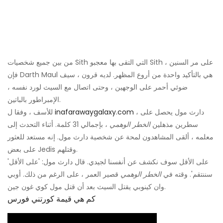
من بين جميع شخصيات Sith التي التقى بها معجبو Sith على مر السنين ،
فإن Darth Maul هي بالتأكيد واحدة من أروع المظهر. لديه قرون ، سيف
ضوئي أحمر على الوجهين ، وحتى اتصال مع السيث لورد نفسه ،
الإمبراطور بالباتين.
، دارث مول يحصل على
inafarawaygalaxy.com
للأسف ، وفقا ل
سطرين مذهلين
الخطر الوهمي
، بإجمالي 31 كلمة. أثناء التحدث إلى
معلمه ، ألقى المشاهدون لمحة عن شخصية دارث مول. إنه مستعد للعثور
على بعض Jedis وقتلهم.
'على الأقل سوف نكشف عن أنفسنا لجيدي. قال دارث مول: 'على الأقل
سننتقم'. وقته في
الخطر الوهمي
قصير العمر ، على الرغم من ذلك. أوبي
وان كينوبي يقتل السيث بعد أن قتل مول كوي غون جين.
كم هي قيمة كورتني فورس