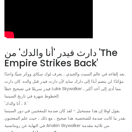
دارث فيدر 'أنا والدك' من 'The
Empire Strikes Back'
بعد إلقاءه في عالم السيث والجيدي ، يعرف لوك سكاي ووكر شيئًا واحدًا
مؤكدًا: لن ينضم أبدًا إلى دارك سايد لأن دارث فيدر قتل والده. كان دارث
فيدر سريعًا في تصحيح خطأ Luke Skywalker ، مما أدى إلى أحد أكثر
الخطوط شهرة في تاريخ السينما.
'لا ، أنا والدك.'
يقول لوقا إن هذا مستحيل - لقد كان صدمة للمعجبين في دور السينما
بقدر ما كانت صدمة للشخصية. هذا صحيح ، مع ذلك ، حيث علم المعجبون
في النهاية عن رومانسية Anakin Skywalker من ثلاثية مقدمة.