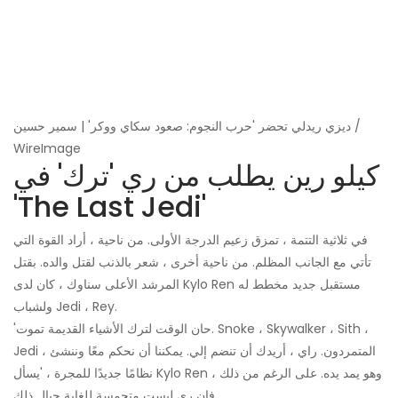
ديزي ريدلي تحضر 'حرب النجوم: صعود سكاي ووكر' | سمير حسين /
WireImage
كيلو رين يطلب من ري 'ترك' في
'The Last Jedi'
في ثلاثية التتمة ، تمزق زعيم الدرجة الأولى. من ناحية ، أراد القوة التي
تأتي مع الجانب المظلم. من ناحية أخرى ، شعر بالذنب لقتل والده. بقتل
المرشد الأعلى سناوك ، كان لدى Kylo Ren مستقبل جديد مخطط له
ولشباب Jedi ، Rey.
'حان الوقت لترك الأشياء القديمة تموت. Snoke ، Skywalker ، Sith ،
Jedi ، المتمردون. راي ، أريدك أن تنضم إلي. يمكننا أن نحكم معًا وننشئ
نظامًا جديدًا للمجرة ، 'يسأل Kylo Ren وهو يمد يده. على الرغم من ذلك ،
فإن ري ليست متحمسة للغاية حيال ذلك.