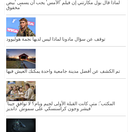
لماذا قال بول مكارتني إن فيلم 'الأمس' يجب أن يسمى 'بيض
مخفوق'
توقف عن سؤال مادونا لماذا ليس لديها نجمة هوليوود
تم الكشف عن أفضل مدينة جامعية واحدة يمكنك العيش فيها
'المكتب': متى كانت القبلة الأولى لجيم وبام؟ لا توافق جينا
فيشر وجون كراسنسكي على سموش 'دانديز'