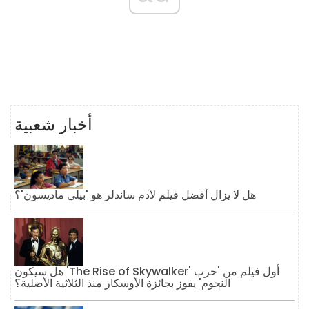
أخبار شعبية
هل لا يزال أفضل فيلم لآدم ساندلر هو 'بيلي ماديسون'؟
هل سيكون 'The Rise of Skywalker' أول فيلم من 'حرب
النجوم' يفوز بجائزة الأوسكار منذ الثلاثية الأصلية؟