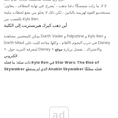
'لا لا. ما زلت متمسكًا! دعنا نذهب ، 'يصرخ. في نهاية المطاف ، يتعاون
مستخدمو القوة لهزيمة بالباتين ، لكن ذلك لا يخلو من بضع لحظات مليئة
بالغضب من Kylo Ren.
أين ذهب كيرك هيربستريت إلى الكلية
يمكن للمعجبين مشاهدة Darth Vader و Palpatine و Kylo Ren و
Darth Maul في
حرب النجوم
الأفلام ، وكلها متاحة للبث على Disney
+. لمعرفة المزيد حول Disney + والاشتراك ، تفضل بزيارة
موقع
.
الكتروني
ذات صلة:
ما فعله Kylo Ren في Star Wars: The Rise of
Skywalker الذي لم يستطع Anakin Skywalker فعله مطلقًا
ad