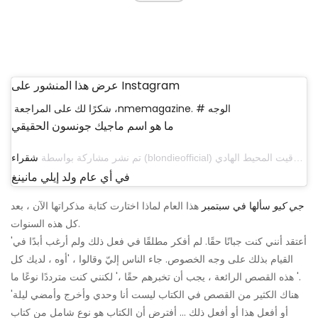
عرض هذا المنشور على Instagram
شكرًا لك على المراجعة ،nmemagazine. # الوجه
ما هو اسم ماجيك جونسون الحقيقي
تم نشر مشاركة بواسطة
شقراء
في أي عام ولد إيلي مانينغ
جي كيو
سألها في سبتمبر
هذا العام لماذا اختارت كتابة مذكراتها الآن ، بعد
كل هذه السنوات.
'أعتقد أنني كنت جبانًا حقًا. لم أفكر مطلقًا في فعل ذلك ولم أرغب أبدًا في
القيام بذلك على وجه الخصوص. جاء الناس إليّ وقالوا ، 'أوه ، لديك كل
هذه القصص الرائعة ، يجب أن تخبرهم حقًا ،' لكنني كنت مترددًا نوعًا ما '.
'هناك الكثير من القصص في الكتاب ليست أنا وحدي وأخرج وأمضي ليلة
أو أفعل هذا أو أفعل ذلك ... أفترض أن الكتاب هو نوع شامل من كتاب