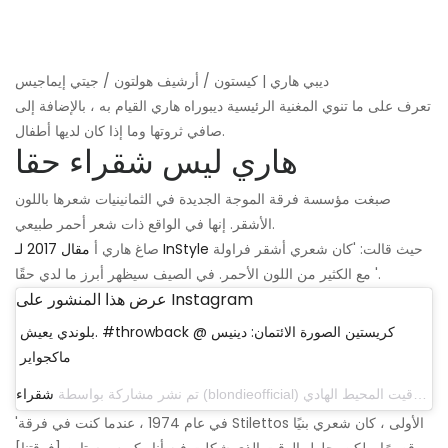
ديبي هاري | كيستون / أرشيف هولتون / جيتي إيماجيس
تعرف على ما تنوي المغنية الرئيسية ديبوراه هاري القيام به ، بالإضافة إلى
صافي ثروتها وما إذا كان لديها أطفال.
هاري ليس شقراء حقا
صبغت مؤسسة فرقة الموجة الجديدة في الثمانينيات شعرها باللون
الأشقر. إنها في الواقع ذات شعر أحمر طبيعي.
حيث قالت: 'كان شعري أشقر فراولة
مقال 2017 لـ InStyle
صاغ هاري أ
مع الكثير من اللون الأحمر. في الصيف سيظهر أبرز ما لدي حقًا '.
عرض هذا المنشور على Instagram
بلوندي يعيش. #throwback @ كريستين الصورة الائتمان: دينيس
ماكجواير
تم نشر مشاركة بواسطة
شقراء
'في عام 1974 ، عندما كنت في فرقة Stilettos الأولى ، كان شعري بنيًا