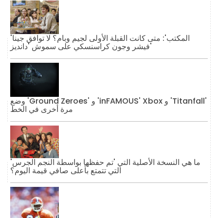
'المكتب': متى كانت القبلة الأولى لجيم وبام؟ لا توافق جينا
فيشر وجون كراسنسكي على سموش 'دانديز'
وضع 'Ground Zeroes' و 'inFAMOUS' Xbox و 'Titanfall'
مرة أخرى في الخط
ما هي النسخة الأصلية التي 'تم حفظها بواسطة النجم الجرس'
التي تتمتع بأعلى صافي قيمة اليوم؟