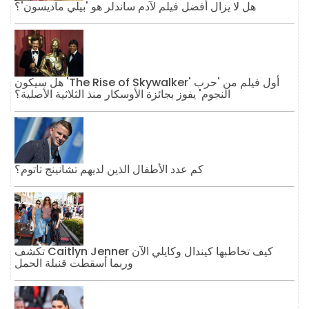
هل لا يزال أفضل فيلم لآدم ساندلر هو 'بيلي ماديسون'؟
هل سيكون 'The Rise of Skywalker' أول فيلم من 'حرب
النجوم' يفوز بجائزة الأوسكار منذ الثلاثية الأصلية؟
كم عدد الأطفال الذين لديهم تشانينج تاتوم؟
تكشف Caitlyn Jenner كيف تخاطبها كيندال وكايلي الآن
وربما أسقطت قنبلة الحمل