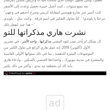
قصيرًا. ولكن بحلول الوقت الذي شكلت فيه أنا وكريس ستاين [فرقتنا]
بعد بضع سنوات ، كنت أعمل خبيرة تجميل وعدت إلى الأشقر '.
'كنت أسير عبر شارع هيوستن لمقابلة كريس وصرخ أحدهم في وجهي'
مرحبًا يا بلوندي! '. كنا نحاول التفكير في اسم فرقة ، وكنت مثل ، 'بلوندي
- هذا جيد. لنفعل ذلك.'
نشرت هاري مذكراتها للتو
ال
بشكل او بأخر
صدر لتوه المغني
مذكراتها ،
واجه الأمر
، في تشرين
الأول (أكتوبر) 2019. إنه عمل هاري الرائع في تناول الكثير من
الموضوعات المثيرة للدهشة ، بما في ذلك سنواتها الأولى القاسية
والمتعثرة في مدينة نيويورك ، واعتداءها الجنسي بالسكين ، وادعاء هاري
بأنه كاد أن يختطفه تيد بندي ، وأكثر من ذلك بكثير.
ad