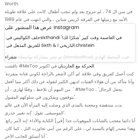
Worth.
في سن ال 74 ، لم تتزوج بعد ولم تنجب أطفال. كانت على علاقة طويلة
الأمد مع زميلها في الفرقة كريس شتاين ، والتي انتهت في عام 1989.
عرض هذا المنشور على Instagram
خلف الكواليس فيsixthandi في العاصمة وقت كبير 'شكرًا لك!'
للفريق المذهل في Sixth & I التاريخي:christein
تم نشر مشاركة بواسطة
شقراء
في اكتوبر.
الحركة مع الجارديان
ناقشت #MeToo
'كنت أعمل كفريق وفي علاقة. لم أكن لأشعر بالراحة لكوني فنانة منفردة
وأنا متأكد من أن هؤلاء الفتيات لديهن الكثير لتقوله عن ذلك أكثر مما أفعل
'. من المهم أن نلاحظ ، وفقًا لهاري ، أن #MeToo ، 'يجعل الرجال
يتوقفون ويفكرون في سلوكهم المقبول'.
بدت مندهشة ومعجبة بالمدى الذي وصلت إليه المرأة الآن في عالم
الموسيقى. تقول: 'إنه تغيير جذري'.
'أنا دائما معجب بالشابات الموهوبات جدا [في] الكتابة والأداء. إنه لأمر رائع
وهذا مصدر إلهام بالنسبة لي ، على الرغم من أنني تجاوزت التل ، كما كان.
أنا أتسلق الجانب الآخر '.