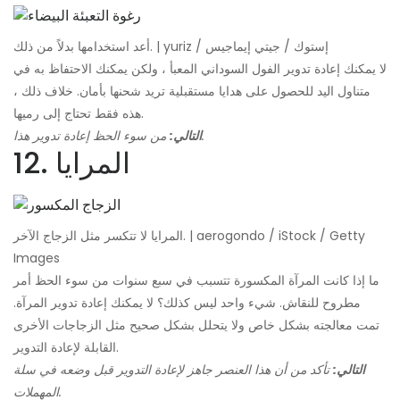
أعد استخدامها بدلاً من ذلك. | yuriz / إستوك / جيتي إيماجيس
لا يمكنك إعادة تدوير الفول السوداني المعبأ ، ولكن يمكنك الاحتفاظ به في
متناول اليد للحصول على هدايا مستقبلية تريد شحنها بأمان. خلاف ذلك ،
هذه فقط تحتاج إلى رميها.
من سوء الحظ إعادة تدوير هذا.
التالي:
12. المرايا
المرايا لا تتكسر مثل الزجاج الآخر. | aerogondo / iStock / Getty
Images
ما إذا كانت المرآة المكسورة تتسبب في سبع سنوات من سوء الحظ أمر
مطروح للنقاش. شيء واحد ليس كذلك؟ لا يمكنك إعادة تدوير المرآة.
تمت معالجته بشكل خاص ولا يتحلل بشكل صحيح مثل الزجاجات الأخرى
القابلة لإعادة التدوير.
التالي:
تأكد من أن هذا العنصر جاهز لإعادة التدوير قبل وضعه في سلة
المهملات.