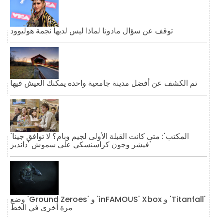
توقف عن سؤال مادونا لماذا ليس لديها نجمة هوليوود
تم الكشف عن أفضل مدينة جامعية واحدة يمكنك العيش فيها
'المكتب': متى كانت القبلة الأولى لجيم وبام؟ لا توافق جينا
فيشر وجون كراسنسكي على سموش 'دانديز'
وضع 'Ground Zeroes' و 'inFAMOUS' Xbox و 'Titanfall'
مرة أخرى في الخط