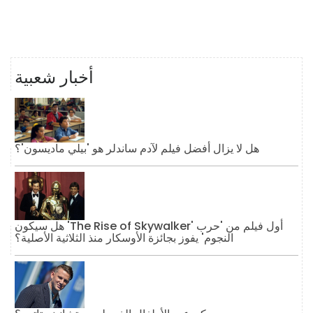
أخبار شعبية
هل لا يزال أفضل فيلم لآدم ساندلر هو 'بيلي ماديسون'؟
هل سيكون 'The Rise of Skywalker' أول فيلم من 'حرب
النجوم' يفوز بجائزة الأوسكار منذ الثلاثية الأصلية؟