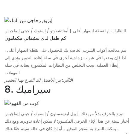
النظارات لها نقطة انصهار أعلى. | أمناتشفوتو / إستوك / جيتي إيماجيس
كم طفل لدى ستيفاني مكماهون
تتم معالجة أكواب الشرب الخاصة بك للحصول على نقطة انصهار أعلى ،
لذا فإن وضعها في عبوات زجاجية أخرى في سلة إعادة التدوير يؤدي إلى
إبطاء العملية. يجب التخلص من النظارات المكسورة بعناية في سلة
المهملات.
من الأفضل لك التبرع بهذا العنصر.
التالي:
8. سيراميك
تبرع بالخزف بدلاً من ذلك. | بيل ليفينغستون / إستوك / جيتي إيماجيس
أخبار سيئة عن هذا الإناء الخزفي المكسور: لا يمكن إعادة تدويره. ومع ذلك
، يمكنك التبرع به لمتجر التوفير ، أو إذا كان في حالة سيئة حقًا هناك