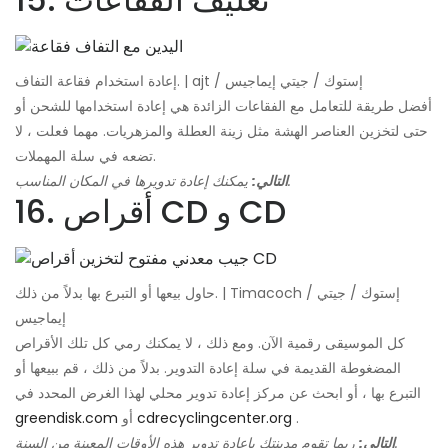
إعادة استخدام فقاعة التفاف. | ajt / إستوك / جيتي إيماجيس
أفضل طريقة للتعامل مع الفقاعات الزائدة هي إعادة استخدامها للشحن أو
حتى لتخزين العناصر الهشة مثل زينة العطلة والمزهريات. مهما فعلت ، لا
تضعه في سلة المهملات.
يمكنك إعادة تدويرها في المكان المناسب.
التالي:
16. أقراص CD و CD
حاول بيعها أو التبرع بها بدلاً من ذلك. | Timacoch / إستوك / جيتي
إيماجيس
كل الموسيقى رقمية الآن. ومع ذلك ، لا يمكنك رمي كل تلك الأقراص
المضغوطة القديمة في سلة إعادة التدوير. بدلاً من ذلك ، قم ببيعها أو
التبرع بها ، أو ابحث عن مركز إعادة تدوير محلي لهذا الغرض المحدد في
.
cdrecyclingcenter.org
أو
greendisk.com
ربما تقوم مدينتك بإعادة تدوير هذه الأوقات المعينة من السنة.
التالي: