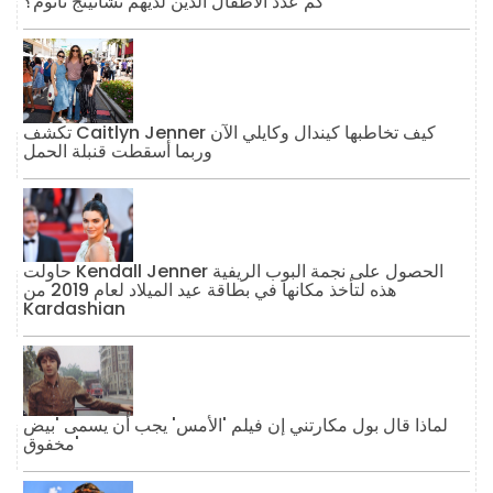
كم عدد الأطفال الذين لديهم تشانينج تاتوم؟
تكشف Caitlyn Jenner كيف تخاطبها كيندال وكايلي الآن
وربما أسقطت قنبلة الحمل
حاولت Kendall Jenner الحصول على نجمة البوب ​​الريفية
هذه لتأخذ مكانها في بطاقة عيد الميلاد لعام 2019 من
Kardashian
لماذا قال بول مكارتني إن فيلم 'الأمس' يجب أن يسمى 'بيض
مخفوق'