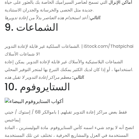
أماكن الإنزال
التي تسمح لعناصر السيراميك الخاصة بك بالعثور على حياة
جديدة مثل الحصى والخرسانة والجدران الاستنادية.
أعد استخدام هذه العناصر بدلاً من إعادة تدويرها.
التالي:
9. الشماعات
الشماعات السلكية غير قابلة لإعادة التدوير. | iStock.com/Thatpichai
لا شماعات الأسلاك!
الشماعات البلاستيكية والأسلاك غير قابلة لإعادة التدوير. يمكن إعادة
استخدامها ، أو إذا كان لديك الكثير يمكنك التبرع بها لمتجر التوفير المحلي.
معظم مراكز إعادة التدوير لا تقبل هذه.
التالي:
10. الستايروفوم
فقط بعض مراكز إعادة التدوير تقبلهم. | باموالكر 68 / إستوك / جيتي
إيماجيس
اتضح أنه لا يوجد شيء اسمه كأس الستايروفوم. مادة البوليسترين ، المادة
المستخدمة في العزل والمشاريع الحرفية ، تختلف عن تلك المستخدمة