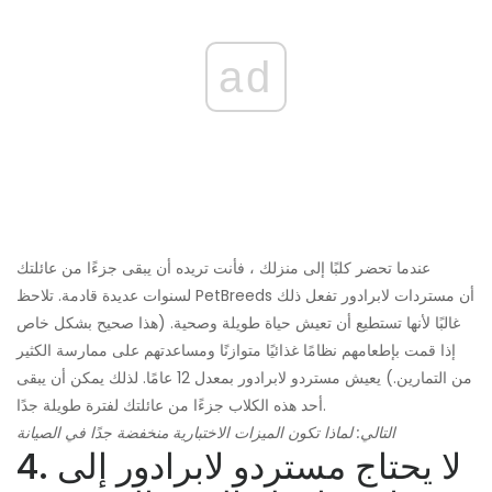
ad
عندما تحضر كلبًا إلى منزلك ، فأنت تريده أن يبقى جزءًا من عائلتك
لسنوات عديدة قادمة. تلاحظ PetBreeds أن مستردات لابرادور تفعل ذلك
غالبًا لأنها تستطيع أن تعيش حياة طويلة وصحية. (هذا صحيح بشكل خاص
إذا قمت بإطعامهم نظامًا غذائيًا متوازنًا ومساعدتهم على ممارسة الكثير
من التمارين.) يعيش مستردو لابرادور بمعدل 12 عامًا. لذلك يمكن أن يبقى
أحد هذه الكلاب جزءًا من عائلتك لفترة طويلة جدًا.
التالي: لماذا تكون الميزات الاختبارية منخفضة جدًا في الصيانة
4. لا يحتاج مستردو لابرادور إلى