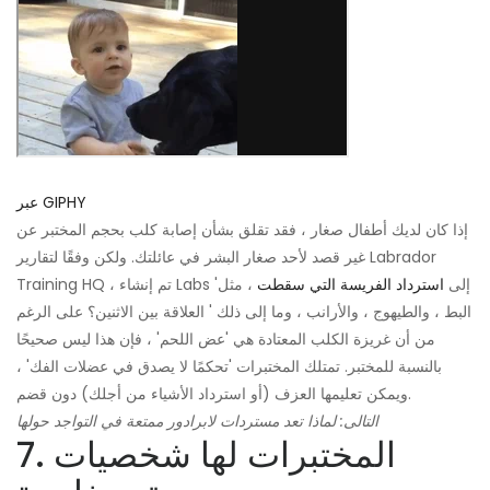
عبر GIPHY
إذا كان لديك أطفال صغار ، فقد تقلق بشأن إصابة كلب بحجم المختبر عن
غير قصد لأحد صغار البشر في عائلتك. ولكن وفقًا لتقارير Labrador
Training HQ ، تم إنشاء Labs 'إلى
استرداد الفريسة التي سقطت
، مثل
البط ، والطيهوج ، والأرانب ، وما إلى ذلك ' العلاقة بين الاثنين؟ على الرغم
من أن غريزة الكلب المعتادة هي 'عض اللحم' ، فإن هذا ليس صحيحًا
بالنسبة للمختبر. تمتلك المختبرات 'تحكمًا لا يصدق في عضلات الفك' ،
ويمكن تعليمها العزف (أو استرداد الأشياء من أجلك) دون قضم.
التالى: لماذا تعد مستردات لابرادور ممتعة في التواجد حولها
7. المختبرات لها شخصيات