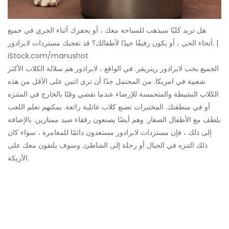
هل تريد كلبًا سيذهب للسباحة معك ، أو يحفزك أثناء الجري في جميع
أنحاء الحي ، أو يكون رفيقًا جيدًا لأطفالك؟ قد تعجبك مستردات لابرادور. |
iStock.com/manushot
الجميع يحب لابرادور ريتريفر. في الواقع ، لابرادور هم سلالة الكلاب الأكثر
شعبية في امريكا. من المحتمل جدًا أن ترى اثنين على الأقل من هذه
الكلاب النشيطة والمتحمسة للإرضاء عندما تقضي وقتًا بالخارج في المتنزه
أو في منطقتك. المختبرات تصنع كلاب عائلية رائعة. يمكنهم تعلم اللعب
بلطف مع الأطفال الصغار. وهم أيضًا يصنعون رفقاء صيد ممتازين. بالإضافة
إلى ذلك ، فإن مستردات لابرادور مستعدون دائمًا للمغامرة ، سواء كان
ذلك التنزه في الجبال أو رحلة إلى الشاطئ. وسوف يلتفون معك على
الأريكة.