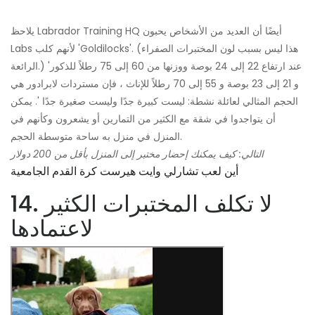
يلاحظ Labrador Training HQ أيضًا أن العديد من الأشخاص يحبون
Labs لأنهم كلب 'Goldilocks'. (هذا ليس بسبب لون المختبرات الصفراء
الرائعة.) 'عند ارتفاع 22 إلى 24 بوصة ووزنها من 60 إلى 75 رطلاً للذكور
و 21 إلى 23 بوصة و 55 إلى 70 رطلاً للإناث ، فإن مستردات لابرادور هي
الحجم المثالي لعائلة نشطة: ليست كبيرة جدًا وليست صغيرة جدًا '. يمكن
أن يتواجدوا في شقة مع الكثير من التمارين أو يشعرون وكأنهم في
المنزل في منزل به ساحة متوسطة الحجم.
التالي: كيف يمكنك إحضار مختبر إلى المنزل بأقل من 200 دولار
أين لعب تشارلي وايت هيرست كرة القدم الجامعية
14. لا تكلف المختبرات الكثير
لاعتمادها