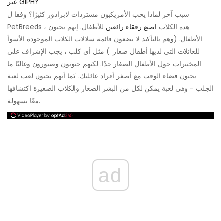
عبر GIPHY
سبب آخر لماذا يحب الأمريكيون مستردات لابرادور كثيرًا؟ وفقا ل
PetBreeds ، هذه الكلاب
اصنع رفقاء رائعين
للأطفال. إنهم يحبون
الأطفال. (وهم بالتأكيد لا يضعون قائمة سلالات الكلاب الموجودة الأسوأ
للعائلات التي لديها أطفال صغار .) مثل أي كلب ، يجب الإشراف على
المختبرات حول الأطفال الصغار جدًا. لكنهم حنونون وصبورون وغالبًا ما
يحبون قضاء الوقت مع أصغر أفراد عائلتك. كما أنهم يحبون لعب لعبة
الجلب - وهي لعبة يمكن لكل من البشر الصغار والكلاب الصغيرة اكتشافها
معًا بسهولة.
ad