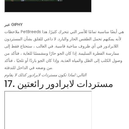
عبر GIPHY
ملاحظات PetBreeds هي أيضًا مناسبة تمامًا للأسر التي تتحرك كثيرًا. هذا
لأنه يمكنهم تحمل الطقس الحار والبارد. لا داعي للقلق بشأن المستردون
اللابرادور في أي ظروف مناخية قاسية. في الغالب ، ستحتاج فقط إلى
ممارسة الفطرة السليمة. إذا كان الجو حارًا ومشمسًا للغاية ، فتأكد من
وصول الكلب إلى الظل والمياه العذبة. وإذا كان الجو باردًا أو ثلجيًا ، فتأكد
من وضعه في الداخل للتدفئة.
التالي: لماذا تكون مستردات لابرادور كذلك
لا يقاوم
17. مستردات لابرادور رائعتين