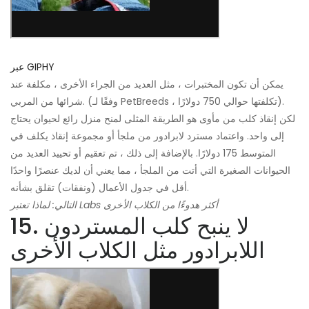
عبر GIPHY
يمكن أن تكون المختبرات ، مثل العديد من الجراء الأخرى ، مكلفة عند
شرائها من المربي. (وفقًا لـ PetBreeds ، تكلفتها حوالي 750 دولارًا).
لكن إنقاذ كلب من مأوى هو الطريقة المثلى لمنح منزل رائع لحيوان يحتاج
إلى واحد. واعتماد مسترد لابرادور من ملجأ أو مجموعة إنقاذ يكلف في
المتوسط ​​175 دولارًا. بالإضافة إلى ذلك ، تم تعقيم أو تحييد العديد من
الحيوانات الصغيرة التي أتت من الملجأ ، مما يعني أن لديك عنصرًا واحدًا
أقل في جدول الأعمال (ونفقات) تقلق بشأنه.
التالي: لماذا تعتبر Labs أكثر هدوءًا من الكلاب الأخرى
15. لا ينبح كلب المستردون
اللابرادور مثل الكلاب الأخرى