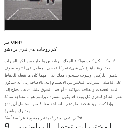
عبر GIPHY
كم زوجات لدي تيري برادشو
لا يمكن لكل كلب مواكبة الملاك الرياضيين والخارجيين. لكن الميزات
الاختبارية جاهزة لأي شيء تقريبًا. تمضي المعامل في التنزه. سوف
يذهبون للركض. وسوف يسبحون معك حتى. مهما كان ما تفعله للحفاظ
على لياقتك ، سيرغب المختبر في الانضمام إليه. بالإضافة إلى أنه سيكون
لديه العضلات والطاقة لمواكبة - أو حتى التفوق عليك -. هل تحتاج إلى
بعض الحافز للجري كل يوم؟ قد يكون مسترد لابرادور هو ما تحتاجه تمامًا.
وإذا كنت تريد شخصًا ما يذهب للسباحة معك؟ من المحتمل أن يقفز
مختبرك مباشرةً.
التالي: كيف يمكن للمختبر ممارسة الرياضة أيضًا
9. المختبرات تجعل الرياضيين