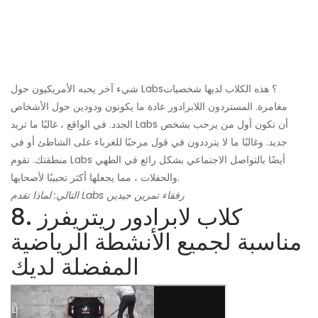
شيء آخر يحبه الأمريكيون حول Labs؟ هذه الكلاب لديها شخصيات
مغامرة. المستردون اللابرادور عادة ما يكونون ودودين حول الأشخاص
الجدد. في الواقع ، غالبًا ما تريد Labs أن تكون أول من يرحب بشخص
جديد. وغالبًا ما لا يترددون في قول مرحبًا للغرباء على الشاطئ أو في
منطقتك. تقوم Labs أيضًا بالتواصل الاجتماعي بشكل رائع في الطهي
والحفلات ، مما يجعلها أكثر تحبيبًا لأصحابها.
التالي: لماذا تقدم Labs رفقاء تمرين جيدين
8. كلاب لابرادور ريتريفرز
مناسبة لجميع الأنشطة الرياضية
المفضلة لديك