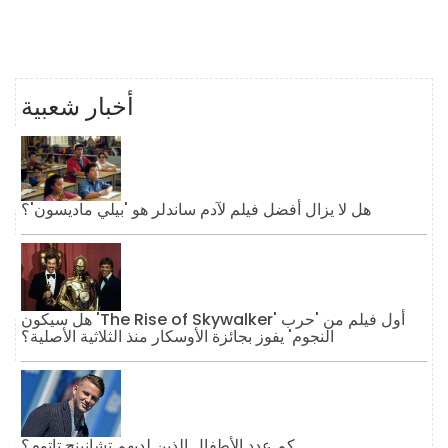
أخبار شعبية
هل لا يزال أفضل فيلم لآدم ساندلر هو 'بيلي ماديسون'؟
هل سيكون 'The Rise of Skywalker' أول فيلم من 'حرب
النجوم' يفوز بجائزة الأوسكار منذ الثلاثية الأصلية؟
كم عدد الأطفال الذين لديهم تشانينج تاتوم؟