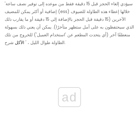
'سيؤدي إلغاء الحجز قبل 15 دقيقة فقط من موعده إلى توفير نصف ساعة
إضافية أو أكثر يمكن للمضيف (ess) خلالها إعطاء هذه الطاولة للضيوف
الآخرين (15 دقيقة قبل الحجز بالإضافة إلى 15 دقيقة أو ما يقارب ذلك
الذي سيحتفظون به على أمل ستظهر متأخرًا). يمكن أن يعني ذلك بسهولة
منعطفًا آخر (أي يتحدث المطعم عن 'استخدام العميل') للخروج من تلك
شرح.
الطاولة طوال الليل ، '
الآكل
ad