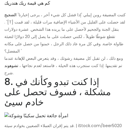
كم هي قيمة ريك هندريك
كتبت المضيفة روبن إيبلي 'إذا فشل كل شيء آخر ، يرجى إخبارنا'
الضجيج
. '[T] لقد حصلت على القليل من الأشياء الإضافية مرات قليلة ، لقد قمت
بنقل الجنة والجحيم لأحصل على ما يريده هذا الشخص. عشرة دولارات
تقطع شوطًا طويلاً ، لكنني حصلت على ما يصل إلى 20 دولارًا لتعبئة
طاولة خاصة. وفي كل مرة عاد ذلك الرجل ، خمنوا من حصل على مكانه
المفضل؟ '
ومع ذلك ، لن تقبل كل مضيفة رشوتك ، وقد يتعرض البعض للإهانة عندما
تم تقديمها. إذا كنت ستجرب هذه الحيلة ، فاستعد لعدم نجاحها ،
تشوهوند
شرح.
8. إذا كنت تبدو وكأنك في
مشكلة ، فسوف تحصل على
خادم سيئ
قد يتم إقران العملاء الصعبين بخوادم سيئة. | iStock.com/beer5020