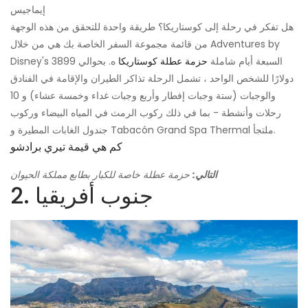
إيماجيس
هل تفكر في رحلة إلى كوستاريكا؟ طريقة واحدة للتحقق من هذه الوجهة
من قائمة مجموعة السفر الخاصة بك هي من خلال Adventures by
Disney's السبعة أيام شاملة
حزمة عطلة كوستاريكا
ه. بحوالي 3899
دولارًا للشخص الواحد ، تشمل الرحلة تذاكر الطيران والإقامة في الفنادق
والوجبات (ستة وجبات إفطار وأربع وجبات غداء وخمسة عشاء) و 10
رحلات وأنشطة - بما في ذلك ركوب الرمث في المياه البيضاء وركوب
جندول الغابات المطيرة و Tabacón Grand Spa Thermal ملتجأ.
كم هي قيمة تيري برادشو
التالي:
حزمة عطلة خاصة للكبار بطابع مملكة الحيوان
2. جنوب أفريقيا