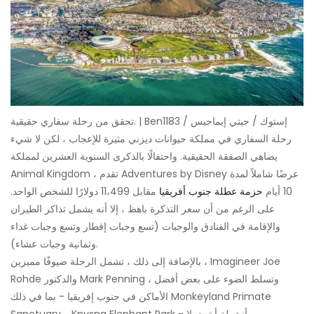
تحقق من رحلة سفاري حقيقية. | Ben1183 / إستوك / جيتي إيماجيس
رحلة السفاري في مملكة حيوانات ديزني مثيرة للإعجاب ، لكن لا شيء
يضاهي الصفقة الحقيقية. واحتفالًا بالذكرى السنوية العشرين لمملكة
Animal Kingdom ، تقدم Adventures by Disney عرضًا شاملاً لمدة
10 أيام
حزمة عطلة جنوب أفريقيا
مقابل 11،499 دولارًا للشخص الواحد.
على الرغم من أن سعر التذكرة باهظ ، إلا أنه يشمل تذاكر الطيران
والإقامة في الفنادق والوجبات (تسع وجبات إفطار وتسع وجبات غداء
وثمانية وجبات عشاء).
بالإضافة إلى ذلك ، تشمل الرحلة ضيوفًا مميزين ، Imagineer Joe
Rohde والدكتور Mark Penning ، وتسلط الضوء على بعض أفضل
الأماكن في جنوب إفريقيا - بما في ذلك Monkeyland Primate
Sanctuary و Knysna Elephant Park - من بين أنشطة أخرى لا