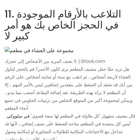
11. التلاعب بالأرقام الموجودة
في الحجز الخاص بك هو أمر
كبير لا
لا تضف المزيد من الأشخاص إلى حجزك. | iStock.com
هل تريد حقًا جعل مضيف المطعم يرى اللون الأحمر؟ قم بالحجز لتناول
العشاء لأربعة أشخاص ، ثم اذهب مع ستة أو ثمانية أشخاص. على الرغم
من أنك قد تعتقد أن الضغط على مقعدين إضافيين ليس بالأمر المهم ، إلا
أن المطعم لا يراه بهذه الطريقة. تعد إضافة المقاعد أصعب مما يبدو ،
ويمكن لمجموعة أكبر من المتوقع التخلص من ترتيبات الجلوس في جميع
أنحاء المطعم.
قال مضيف مجهول 'كل طاولة في المطعم لها سعة قصوى'
في ميلووكي
.
'ليس كل منضدة في المطعم متاحة للضغط على ضيف إضافي ، لأنها قد
تتداخل مع الاحتياجات المكانية للطاولات المجاورة أو إمكانية وصول
الضيوف الآخرين والموظفين.'