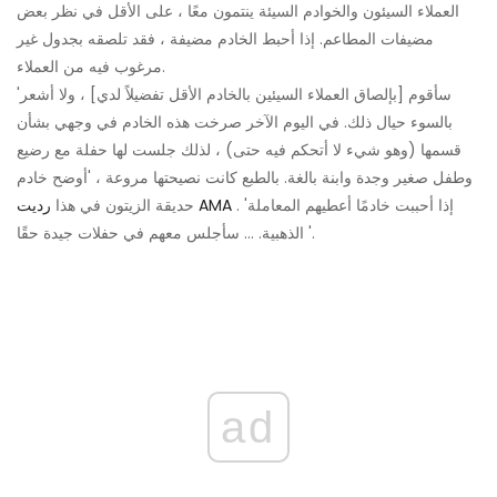
العملاء السيئون والخوادم السيئة ينتمون معًا ، على الأقل في نظر بعض
مضيفات المطاعم. إذا أحبط الخادم مضيفة ، فقد تلصقه بجدول غير
مرغوب فيه من العملاء.
'سأقوم [بإلصاق العملاء السيئين بالخادم الأقل تفضيلاً لدي] ، ولا أشعر
بالسوء حيال ذلك. في اليوم الآخر صرخت هذه الخادم في وجهي بشأن
قسمها (وهو شيء لا أتحكم فيه حتى) ، لذلك جلست لها حفلة مع رضيع
وطفل صغير وجدة وابنة بالغة. بالطبع كانت نصيحتها مروعة ، 'أوضح خادم
. 'إذا أحببت خادمًا أعطيهم المعاملة
رديت AMA
حديقة الزيتون في هذا
الذهبية. ... سأجلس معهم في حفلات جيدة حقًا '.
ad