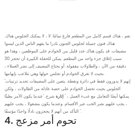
نعم ، هناك قسم كامل من المطعم فارغ تمامًا. لا ، لا يمكنك الجلوس هناك.
هناك فنون جميلة لجلوس الجنون نادرا ما يفهم الناس الذين ليسوا
مضيفات. قد يكون هناك عدد قليل من الخوادم على الموظفين ، وهذا هو
سبب إغلاق جزء واحد من المطعم. يمكن للحفلة الكبيرة أن تحجز 30
دقيقة من الآن ، والطاولات مقفولة. أو يحتاج المضيف إلى نشر العملاء ،
بحيث لا تغرق الخوادم أو تجلس حولها وهي تتلاعب بإبهامها.
'إنهم لا يدورون فقط في دائرة ونقطة. يتعين على المضيفات تحديد ترتيبات
الجلوس بحيث تحصل الخوادم على حصة عادلة من الطاولات ، ولكن
يمكنها أيضًا التعامل مع عبء العمل ، '
إثارة
شرح. 'عندما يكون الأمر بطيئًا
، يجب عليهم نشر الحب عبر الأقسام. وعندما يكون مشغولا ، يجب عليهم
التأكد من أنهم لا يحجزون نادلًا واحدًا مؤسفًا '.
4. تحوم أمر مزعج