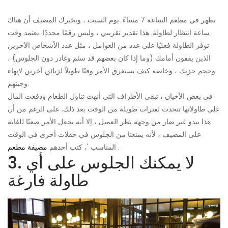
تظهر في مطعم الساعة 7 مساءً. يوم السبت ، ويخبرك المضيف أن هناك
ساعة انتظار لطاولة. هذا تقدير تقريبي ، وليس رقمًا محددًا. يعتمد وقت
توفر الطاولة فعليًا على عدد من العوامل ، مثل عدد الأشخاص الآخرين
الذين يقفون أمامك (وما إذا كان بعضهم قد سئم وغادر دون الجلوس) ،
وحجم حزبك ، وخاصة كيف يستغرق الأمر وقتًا طويلاً لزبائن آخرين لإنهاء
وجبتهم.
في بعض الأحيان ، تبقى الأطراف التي أنهت تناول الطعام ودفعت المال
على طاولاتها تتحدث لفترات طويلة من الوقت بعد ذلك. على الرغم من أن
هذا يبدو غير ضار من وجهة نظر العميل ، إلا أنه يجعل الأمر صعبًا للغاية
على المضيف ، لأنه يمنعنا من الجلوس في حفلات أخرى في الوقت
.
المناسب '، كتب أحدهم
مضيفة مطعم
3. لا يمكنك الجلوس على أي
طاولة فارغة