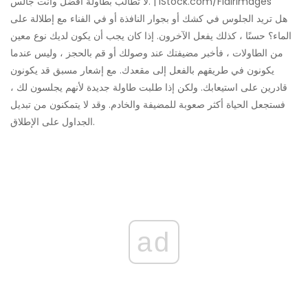
لا تطالب بطاولة أفضل وأنت جالس. | iStock.com/FlairImages
هل تريد الجلوس في كشك أو بجوار النافذة أو في الفناء مع إطلالة على
الماء؟ حسنًا ، كذلك يفعل الآخرون. إذا كان يجب أن يكون لديك نوع معين
من الطاولات ، فأخبر مضيفتك عند وصولك أو قم بالحجز ، وليس عندما
يكونون في طريقهم بالفعل إلى مقعدك. مع إشعار مسبق قد يكونون
قادرين على استيعابك. ولكن إذا طلبت طاولة جديدة لأنهم يجلسون لك ،
فستجعل الحياة أكثر صعوبة للمضيفة والخادم. وقد لا يتمكنون من تبديل
الجداول على الإطلاق.
ad