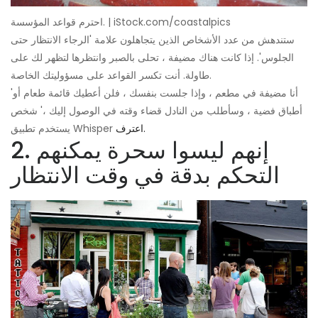
احترم قواعد المؤسسة. | iStock.com/coastalpics
ستندهش من عدد الأشخاص الذين يتجاهلون علامة 'الرجاء الانتظار حتى
الجلوس'. إذا كانت هناك مضيفة ، تحلى بالصبر وانتظرها لتظهر لك على
طاولة. أنت تكسر القواعد على مسؤوليتك الخاصة.
'أنا مضيفة في مطعم ، وإذا جلست بنفسك ، فلن أعطيك قائمة طعام أو
أطباق فضية ، وسأطلب من النادل قضاء وقته في الوصول إليك ،' شخص
اعترف.
يستخدم تطبيق Whisper
2. إنهم ليسوا سحرة يمكنهم
التحكم بدقة في وقت الانتظار