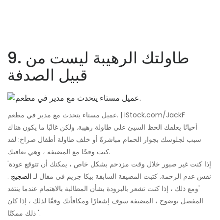
9. طاولتك الرهيبة ليست من
قبيل الصدفة
عميل مستاء يتحدث مع مدير في مطعم. | iStock.com/JackF
أحيانًا يعلقك الحظ السيئ على طاولة رهيبة. ولكن غالبًا ما يكون هناك
سبب لجلوسك بجوار الحمام مباشرةً أو خلف طاولة أطفال صراخ: لقد
كنت وقحًا مع المضيفة ، وهي تعاقبك.
'إذا كنت غير صبور خلال وقت مزدحم بشكل خاص ، يمكنك أن تتوقع عودة
نفس عدم الرحمة. كتبت المضيفة السابقة بيكا جريم في مقال لـ
الضجيج
.
'ومع ذلك ، إذا كنت تشعر بالبرودة بشأن المطالبة بالاهتمام عندما ينتقد
المفصل بوضوح ، المضيفة
سوف
إشعارًا ومكافأتك وفقًا لذلك ، إذا كان
ذلك ممكنًا '.