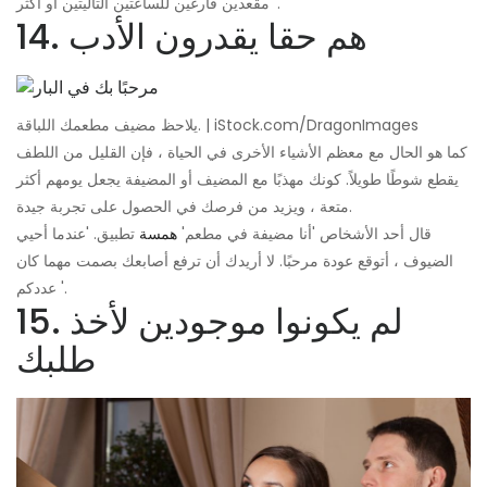
مقعدين فارغين للساعتين التاليتين أو أكثر '.
14. هم حقا يقدرون الأدب
يلاحظ مضيف مطعمك اللباقة. | iStock.com/DragonImages
كما هو الحال مع معظم الأشياء الأخرى في الحياة ، فإن القليل من اللطف
يقطع شوطًا طويلاً. كونك مهذبًا مع المضيف أو المضيفة يجعل يومهم أكثر
متعة ، ويزيد من فرصك في الحصول على تجربة جيدة.
قال أحد الأشخاص 'أنا مضيفة في مطعم'
همسة
تطبيق. 'عندما أحيي
الضيوف ، أتوقع عودة مرحبًا. لا أريدك أن ترفع أصابعك بصمت مهما كان
عددكم '.
15. لم يكونوا موجودين لأخذ
طلبك