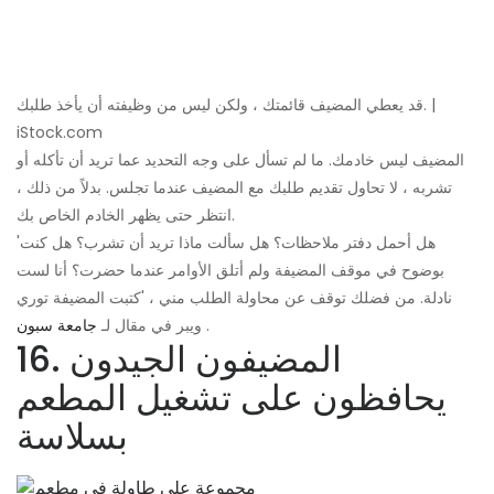
قد يعطي المضيف قائمتك ، ولكن ليس من وظيفته أن يأخذ طلبك. |
iStock.com
المضيف ليس خادمك. ما لم تسأل على وجه التحديد عما تريد أن تأكله أو
تشربه ، لا تحاول تقديم طلبك مع المضيف عندما تجلس. بدلاً من ذلك ،
انتظر حتى يظهر الخادم الخاص بك.
'هل أحمل دفتر ملاحظات؟ هل سألت ماذا تريد أن تشرب؟ هل كنت
بوضوح في موقف المضيفة ولم أتلق الأوامر عندما حضرت؟ أنا لست
نادلة. من فضلك توقف عن محاولة الطلب مني ، 'كتبت المضيفة توري
.
ويبر في مقال لـ
جامعة سبون
16. المضيفون الجيدون
يحافظون على تشغيل المطعم
بسلاسة