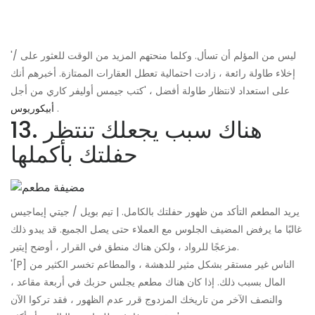
'ليس من المؤلم أن تسأل. وكلما منحتهم المزيد من الوقت للعثور على /
إخلاء طاولة رائعة ، زادت احتمالية تعطل العقارات الممتازة. أخبرهم أنك
على استعداد لانتظار طاولة أفضل ، 'كتب جيمس أوليفر كاري من أجل
.
أبيكوريوس
13. هناك سبب يجعلك تنتظر
حفلتك بأكملها
يريد المطعم التأكد من ظهور حفلتك بالكامل. | تيم بويل / جيتي إيماجيس
غالبًا ما يرفض المضيف الجلوس مع العملاء حتى يصل الجميع. قد يبدو ذلك
مزعجًا للرواد ، ولكن هناك منطق في القرار ، أوضح إيتير.
'[P] الناس غير مستقر بشكل مثير للدهشة ، والمطاعم تخسر الكثير من
المال بسبب ذلك. إذا كان هناك مطعم يجلس حزبك في أربعة مقاعد ،
والنصف الآخر من تاريخك المزدوج قرر عدم الظهور ، فقد تركوا الآن