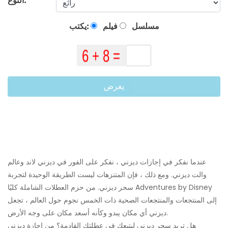
النوع:
مسلسل
فيلم
يكتب:
يعرض
عندما نفكر في إجازات ديزني ، نفكر على الفور في ديزني لاند وعالم
والت ديزني. ومع ذلك ، فإن المتنزهات ليست الطريقة الوحيدة لتجربة
سحر ديزني. من حزم العطلات الشاملة كليًا Adventures by Disney
إلى المنتجعات والمنتجعات الصحية ذات الخمس نجوم حول العالم ، تجعل
ديزني أي مكان يبدو وكأنه أسعد مكان على وجه الأرض.
هل تريد سحر ديزني ليتبعك في عطلتك القادمة؟ من إجازة ديزني