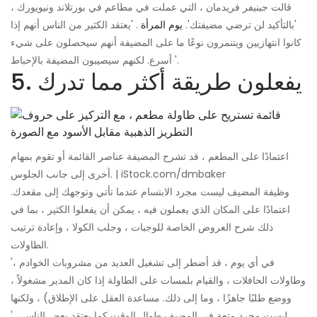
قالت جينيفر فريدمان ، التي عملت في مطاعم في بورتلاند ونيويورك ،
'بالتأكيد لن ترضي مضيفتك'.
يوم المرأة
. 'يعتقد الكثير من الناس أنهم إذا
كانوا انتهازيين ويتنمرون نوعًا ما على المضيفة أنهم سيحصلون على شيء
أسرع. لكنهم سيصيبون المضيفة بالإحباط '.
5. يفعلون طريقة أكثر مما تدرك
اعتمادًا على المطعم ، قد تشرح المضيفة عناصر القائمة أو تقوم بمهام
أخرى إلى جانب الجلوس. | iStock.com/dmbaker
وظيفة المضيف ليست مجرد الابتسام عندما تأتي وتوجهك إلى مقعدك.
اعتمادًا على المكان الذي يعملون فيه ، يمكن أن يفعلوا الكثير ، بما في
ذلك شرح العروض الخاصة للوجبات ، وجلب الكولا ، وإعادة ترتيب
الطاولات.
'في أي يوم ، قد أضطر إلى تشغيل العديد من مشروبات الخوادم ،
وطاولات الحافلات ، والقيام بلمسات على الطاولة إذا كان المدير مشغولاً ،
ووضع طلبًا جاهزًا ، وما إلى ذلك. مساعدة العقل على الإطلاق) ، ولكنها
ليست مجرد متعة في المضيف طوال الوقت كما يعتقد بعض الناس ، '