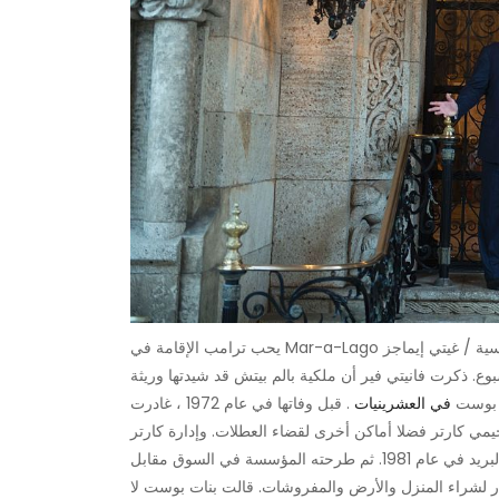
فة الفرنسية / غيتي إيماجز
ع. ذكرت فانيتي فير أن ملكية بالم بيتش قد شيدتها وريثة
ر بوست
في العشرينيات
. قبل وفاتها في عام 1972 ، غادرت Post Mar-a-Lago للحكومة
يمي كارتر فضلا أماكن أخرى لقضاء العطلات. وإدارة كارتر
، بالنظر إلى العبء الضريبي وتكاليف الصيانة ، أعادته إلى مؤسسة البريد في عام 1981. ثم طرحته المؤسسة في السوق مقابل