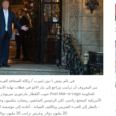
يحب ترامب الإقامة في Mar-a-Lago في بالم بيتش. | دون إميرت / وكالة الصحا
من المعروف أن ترامب يتراجع إلى مار الاغو في عطلات نهاية الأسبو
حبوب الإفطار مارجوري ميريويذ
الأمريكية كمنتجع رئاسي. لكن الرئيسين السابقين ريتشارد نيكسون وج
20 مليون دولار. وعرض ترامب 25 مليون دولار لشراء المنزل والأرض والمفروشات. قالت بنات بوست لا.