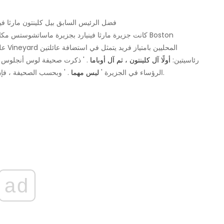
فضل الرئيس السابق بيل كلينتون مارثا فين
كانت جزيرة مارثا فينيارد بجزيرة ماساتشوستس مكانًا م
رئاسيتين:
أولًا آل كلينتون ، ثم آل أوباما
. ' ذكرت صحيفة لوس أنجلوس تايم
. ' وبحسب الصحيفة ، فإن الطبيعة النائية للجزيرة قد جذبت العديد من الرؤساء إليها.
الرؤساء في الجزيرة '
ليس مهما
ad