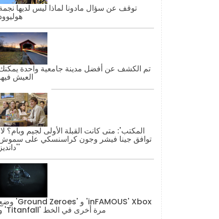
توقف عن سؤال مادونا لماذا ليس لديها نجمة
هوليوود
تم الكشف عن أفضل مدينة جامعية واحدة يمكنك
العيش فيها
'المكتب': مت
توافق جينا فيشر وجون كراسنسكي على سموش
'دانديز'
وضع 'Ground Zeroes' و 'AMOUS' Xbox
و 'Titanfall' مرة أخرى في الخط