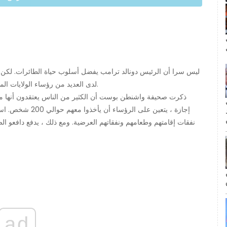
ال
ليس سرا أن الرئيس دونالد ترامب يفضل أسلوب حياة الطائرات. لكن ت
لدى العديد من رؤساء الولايات المتحدة أماكن عطلات مفضلة ، حيث يذهبون لتصفية رؤوسهم.
ذكرت صحيفة واشنطن بوست أن الكثير من الناس يعتقدون أنها 
مة
إجازة ، يتعين على 
نفقات إقامتهم وطعامهم ونفقاتهم العرضية. ومع ذلك ، يدفع دافعو ا
ad