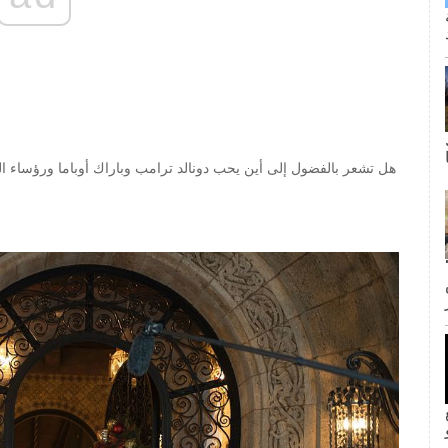
هل تشعر بالفضول إلى أين يحب دونالد ترامب وباراك أوباما ورؤساء الول
ى كانت القبلة الأولى لجيم وبام؟ لا
inF