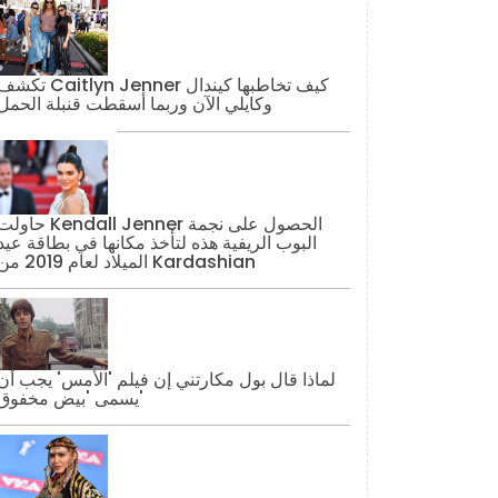
تكشف Caitlyn Jenner كيف تخاطبها كيند
وكايلي الآن وربما أسقطت قنبلة الحمل
حاولت Kendall Jenner الحصول على نج
البوب ​​الريفية هذه لتأخذ مكانها في بطاقة عيد
الميلاد لعام 2019 من Kardashian
لماذا قال بول مكارتني إن فيلم 'الأمس' يجب أن
يسمى 'بيض مخفوق'