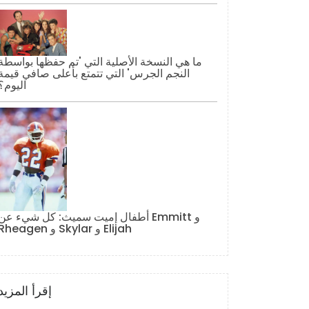
ما هي النسخة الأصلية التي 'تم حفظها بواسطة
النجم الجرس' التي تتمتع بأعلى صافي قيمة
اليوم؟
أطفال إميت سميث: كل شيء عن Emmitt و
Rheagen و Skylar و Elijah
إقرأ المزيد