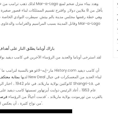
لذلك ذهب ترامب من خلال طرف ثال
وهي خطة رفضها مجلس مدينة بالم بيتش. سيطرت النوادي الخاصة على
لقد استرخى أوباما والعديد من الرؤساء الآخرين في كامب ديفيد بولاية 
مار-إيه-لاغو هو بالنسبة لترامب ما كانت عليه 
لديها
بمثابة معتكف
كاتوكتين بولاية م
عام 1953 ، أعاد الرئيس دوايت أيزنهاور تسميتها كامب ديفيد
بالقرب من ثورمونت بولاية ماريلاند ، 'قدمت أجيالًا من الرؤساء
فرصة 
من نواح كثيرة ، أن يعكس العزلة المجردة التي شعر بها الرؤساء في المكتب البيضاوي'.