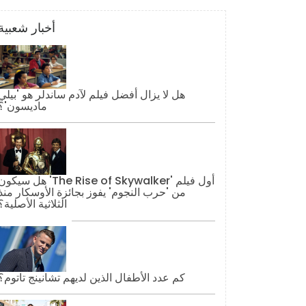
أخبار شعبية
هل لا يزال أفضل فيلم لآدم ساندلر هو 'بيلي
ماديسون'؟
هل سيكون 'The Rise of Skywalker' أول فيل
من 'حرب النجوم' يفوز بجائزة الأوسكار منذ
الثلاثية الأصلية؟
كم عدد الأطفال الذين لديهم تشانينج تاتوم؟