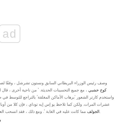
ad
وصف رئيس الوزراء البريطاني السابق ونستون تشرشل ، وفقًا لصح
كوخ خشبي
، مع جميع التحسينات الحديثة. ' من ناحية أخرى ، قال 
واستخدم كارتر الشعور 'برهاب الأماكن المغلقة' بالتراجع للتوسط في صفق
عشرات المرات. ولكن كما تلاحظ يو إس إيه توداي ، فإن كلا من أوب
مما كانت عليه في الغابة '. ومع ذلك ، فقد انسحب العديد من الرؤساء السابقين إلى كامب ديفيد على مر السنين.
الجولف
3