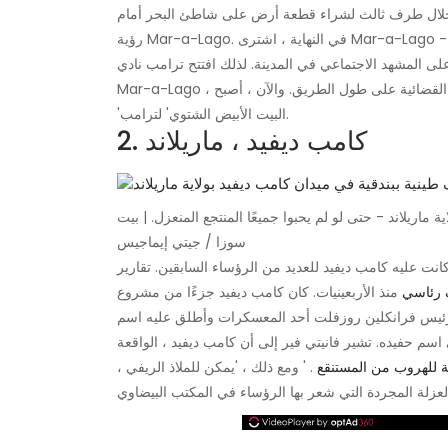
ث لشراء قطعة أرض على شاطئ البحر أمام Mar-a-Lago وهدد ببناء منزل ضخم لمنع
رؤية Mar-a-Lago. في النهاية ، اشترى Mar-a-Lago بأقل من 8 ملايين دولار. واقترح تقسيم الممتلكات لبناء قصور صغيرة -
 المشهد الاجتماعي في المدينة. لذلك افتتح ترامب نادي
Mar-a-Lago ، وقاتل المدينة بسبب المراسيم والغرامات والدعاوى القضائية على طول الطريق. والآن ، أصبح Mar-a-Lago
'البيت الأبيض الشتوي' لترامب.
2. كامب ديفيد ، ماريلاند
ماريلاند - حتى لو لم يحبوا جميعًا المنتجع المنعزل. | بيت
سوزا / جيتي إيماجيس
كامب ديفيد للعديد من الرؤساء السابقين. تقارير History.com أن كامب ديفيد
 رئاسي
منذ الأربعينيات. كان كامب ديفيد جزءًا من مشروع New Deal لبناء العديد من المعسكرات في جبال
اريلاند. في عام 1942 ، اختار الرئيس فرانكلين روزفلت أحد المعسكرات وأطلق عليه اسم Shangri-La. في
 على اسم حفيده. تشير فانيتي فير إلى أن كامب ديفيد ، الواقعة
للهروب من المستنقع
. ' ومع ذلك ، 'يمكن للملاذ الريفي ،