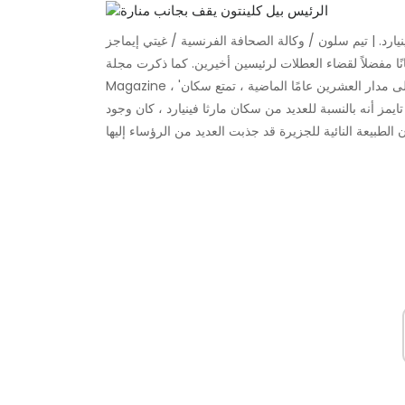
يارد. | تيم سلون / وكالة الصحافة الفرنسية / غيتي إيماجز
فضلاً لقضاء العطلات لرئيسين أخيرين. كما ذكرت مجلة Boston
Magazine ، 'على مدار العشرين عامًا الماضية ، تمتع سكان Vineyard المحليين بامتياز فريد يتمثل في استضافة عائلتين
ز أنه بالنسبة للعديد من سكان مارثا فينيارد ، كان وجود