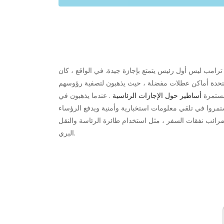
رامب ليس أول رئيس يتمتع بإجازة جيدة. في الواقع ، كان
مستمرة
أساطير حول الإجازات الرئاسية
. عندما يذهبون في
الرؤساء أن يأخذوا معهم حوالي 200 شخص. استمروا في تلقي معلومات استخبارية وأمنية ويدفع الرؤساء
لضرائب نفقات السفر ، مثل استخدام طائرة الرئاسة والنقل
البري.