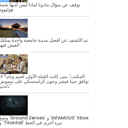
توقف عن سؤال مادونا لماذا ليس لديها نجمة
هوليوود
تم الكشف عن أفضل مدينة جامعية واحدة يمكنك
العيش فيها
'المكتب': مت
توافق جينا فيشر وجون كراسنسكي على سموش
'دانديز'
وضع 'Ground Zeroes' و 'AMOUS' Xbox
و 'Titanfall' مرة أخرى في الخط