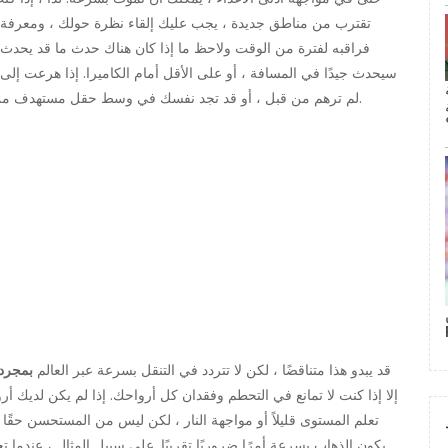
تقترب من مناطق جديدة ، يجب عليك إلقاء نظرة حولك ، ومعرفة من 
فراقبه لفترة من الوقت ولاحظ ما إذا كان هناك حدث ما قد يحدث. 
سيحدث جيدًا في المسافة ، أو على الأقل أمام الكاميرا. إذا هرعت إلى 
لم ترهم من قبل ، أو قد تجد نفسك في وسط حقل مستهدف من قبل عملاق يقذف بالرمح لا يحبك أو يحبك أي شخص آخر.
قد يبدو هذا متناقضًا ، لكن لا تتردد في التنقل بسرعة عبر العالم
بمجرد
إلا إذا كنت لا تمانع في التحطم وفقدان كل أرواحك. إذا لم يكن لديك 
تعلم المستوى قليلاً أو مواجهة النار ، لكن ليس من المستحسن حقًا
يكون الذهاب بسرعة أمرًا ضروريًا تقريبًا. على سبيل المثال ، عندما ت