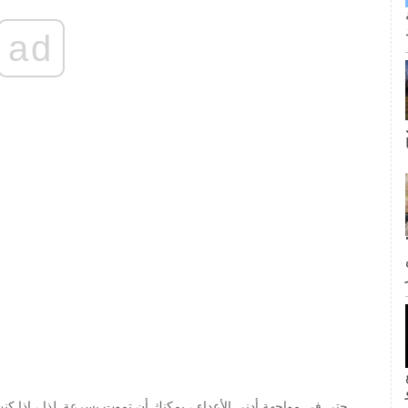
ad
ى كانت القبلة الأولى لجيم وبام؟ لا
inF
حتى في مواجهة أدنى الأعداء ، يمكنك أن تموت بسرعة. لذا ، إذا كن