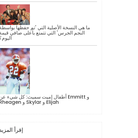
ما هي النسخة الأصلية التي 'تم حفظها بواسطة
النجم الجرس' التي تتمتع بأعلى صافي قيمة
اليوم؟
أطفال إميت سميث: كل شيء عن Emmitt و
Rheagen و Skylar و Elijah
إقرأ المزيد