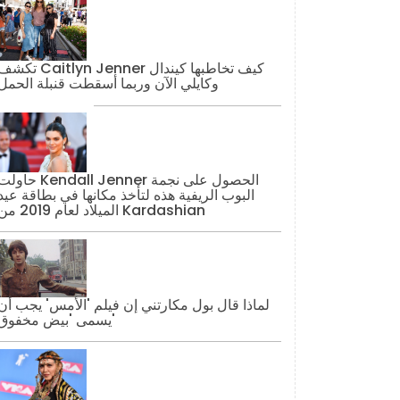
تكشف Caitlyn Jenner كيف تخاطبها كيند
وكايلي الآن وربما أسقطت قنبلة الحمل
حاولت Kendall Jenner الحصول على نج
البوب ​​الريفية هذه لتأخذ مكانها في بطاقة عيد
الميلاد لعام 2019 من Kardashian
لماذا قال بول مكارتني إن فيلم 'الأمس' يجب أن
يسمى 'بيض مخفوق'