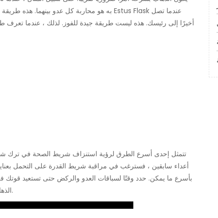
به هو محاربة كل عدو بينهما. هذه طريقة مؤكدة 
أخيرًا إلى رئيسك. هذه ليست طريقة جيدة للفوز. لذلك ، عندما تعرف 
تتمثل إحدى أسرع الطرق لرؤية استنزاف شريط الصحة في ترك شريط ا
أعداء سابقين ، فسترغب في مراقبة شريط القدرة على التحمل بعناية 
بأسرع ما يمكن. حدد وقتًا لسباقات العدو والركض حتى تستعيد قوتك في أ
الذهاب بأقصى سرعة والغطس عندما تمر عبر الأقسام الخطرة.