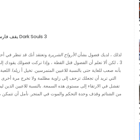
ال
لذلك ، لديك فضول بشأن
الأرواح الشريرة
وتعتقد أنك قد تنظر في أ
مة
3 ، لكن ألا تعلم أن الفضول قتل القطة ، وإذا تركت فضولك يقودك إ
. يُعرف امتياز Dark Souls بأنه صعب للغاية حتى بالنسبة للاعبين المتمرسين. تخيل أ
زيلدا
اللعبة
التي تريد أن تجعلك تزحف إلى زاوية مظلمة ولا تخرج مرة أخرى 
تفشل في الارتقاء إلى مستوى هذه السمعة. بالنسبة للاعبين الذين لي
من الشتائم وقذف وحدة التحكم والموت في المتجر. نأمل أن تتمكن 