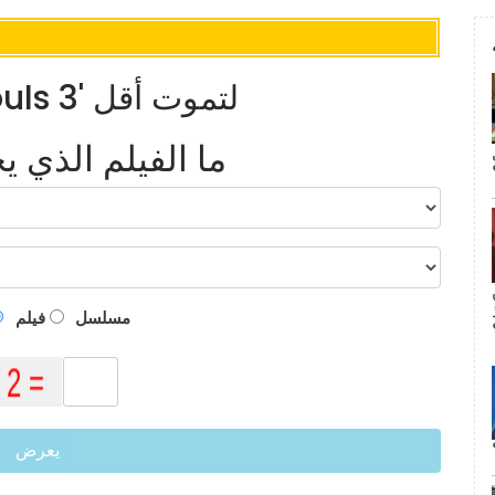
11 نصيحة وحيلة لـ 'Dark Souls 3' لتموت أقل
ما الفيلم الذي 
م
مسلسل
فيلم
يعرض