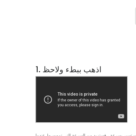
1. اذهب ببطء ولاحظ
ت تسير بسرعة ، فستزيد من السرعة التي تموت بها. عندما