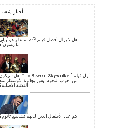
أخبار شعبية
هل لا يزال أفضل فيلم لآدم ساندلر هو 'بيلي
ماديسون'؟
هل سيكون 'The Rise of Skywalker' أول فيل
من 'حرب النجوم' يفوز بجائزة الأوسكار منذ
الثلاثية الأصلية؟
كم عدد الأطفال الذين لديهم تشانينج تاتوم؟