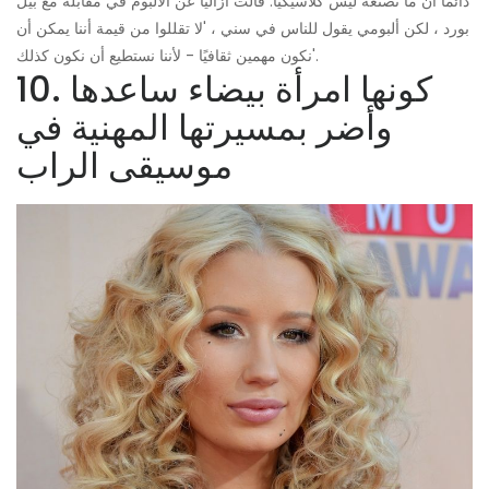
دائمًا أن ما نصنعه ليس كلاسيكيًا. قالت أزاليا عن الألبوم في مقابلة مع بيل
بورد ، لكن ألبومي يقول للناس في سني ، 'لا تقللوا من قيمة أننا يمكن أن
نكون مهمين ثقافيًا - لأننا نستطيع أن نكون كذلك'.
10. كونها امرأة بيضاء ساعدها
وأضر بمسيرتها المهنية في
موسيقى الراب