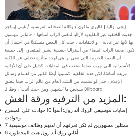
إيجي أزاليا. | فاليري ماكون / وكالة الصحافة الفرنسية / غيتي إيماجز
جذبت الخلفية غير التقليدية لأزاليا لمغني الراب انتباهها - فالناس مهتمون
بها لأنها غير عادية - والانتقادات ، حيث كان البعض متشككًا في احتمال أن
تكون مغنية الراب البيضاء من أستراليا حقيقية. يشير المنتقدون إلى حقيقة
أن النغمة الجنوبية التي تغني بها هي لهجة متأثرة تختلف عن اللكنة
الأسترالية التي تهرب عندما تتحدث في المقابلات كدليل على أن الأزالية
مزيفة أساسًا. لكن هذه الخلفية اكتسبتها أيضًا الكثير من اهتمام وسائل
الإعلام ، حتى لو سئمت من الشك العام من عالم الراب فيما يتعلق
بشخص ما 'يشبهني ومن حيث أتيت' ، وفقًا لـ Billboard.
المزيد من الترفيه ورقة الغش:
إصابات موسيقى الروك أند رول: أسوأ 10 حوادث على المسرح
وحوادث
7 ممثلين مشهورين لم تكن تعرفهم أن لديهم وظائف موسيقية
6 أغاني روك أند رول هيت المحظورة