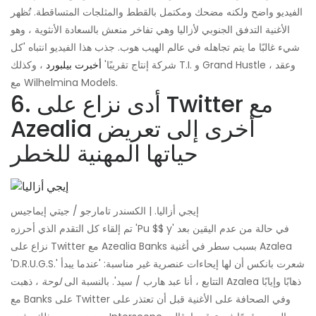
الفيديو واضح ولكنه مضحك ومكتمل بالقطط والمثلجات المتساقطة. تُظهر
الأغنية التدفق الجنوبي لأزاليا وهي تفاخر منعش بالسعادة الأنثوية ، وهو
شيء غالبًا ما يتم تجاهله في عالم الهيب هوب. جذب هذا الفيديو انتباه 'كل
شركة إنتاج تقريبًا'
أخبرت بيلبورد
، وكذلك T.I. و Grand Hustle ، وعقد
مع Wilhelmina Models.
6. أدى نزاع على Twitter مع
Azealia أخرى إلى تعريض
حياتها المهنية للخطر
إيجي أزاليا. | الكسندر تامارجو / جيتي إيماجيس
تم إلقاء كل التقدم الذي أحرزه 'Pu $$ y' في حالة من عدم اليقين بعد
نزاع على Twitter مع Azealia Banks بسبب سطر في أغنية Azalea
'D.R.U.G.S.' شعرت بانكس أن لها إيحاءات عنصرية غير مناسبة: 'عندما يبدأ
التتابع ، أنا عبد هارب / سيد'. بالنسبة الى
لوحة
، ذهبت Azalea ذهابًا وإيابًا
مع Banks على Twitter وفي الصحافة على الأغنية قبل أن تعتذر على