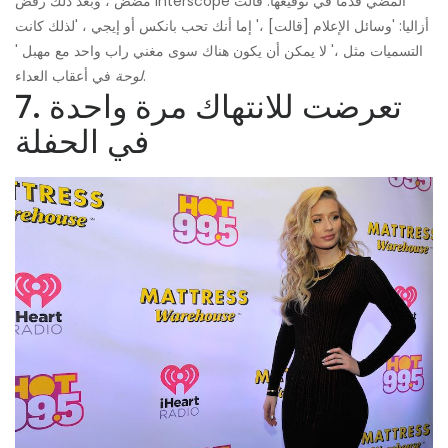
مضض ، وبعد ذلك رفض Interscope المضي قدمًا في توقيعها. قالت
أزاليا: 'وسائل الإعلام [قالت] ،' إما أنك تحب بانكس أو إيجي ، 'لذلك كانت
التسميات مثل ،' لا يمكن أن يكون هناك سوى مغني راب واحد مع مهبل '
في أعقاب العداء.
لوحة
7. تعرضت للانتهاك مرة واحدة
في الحفلة