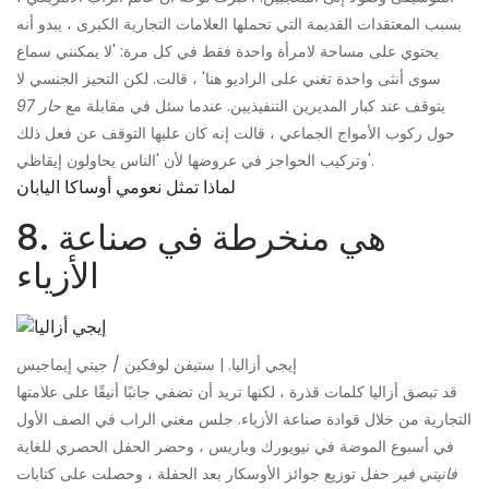
بسبب المعتقدات القديمة التي تحملها العلامات التجارية الكبرى ، يبدو أنه
يحتوي على مساحة لامرأة واحدة فقط في كل مرة: 'لا يمكنني سماع
سوى أنثى واحدة تغني على الراديو هنا' ، قالت. لكن التحيز الجنسي لا
يتوقف عند كبار المديرين التنفيذيين. عندما سئل في مقابلة مع
حار 97
حول ركوب الأمواج الجماعي ، قالت إنه كان عليها التوقف عن فعل ذلك
وتركيب الحواجز في عروضها لأن 'الناس يحاولون إيقاظي'.
لماذا تمثل نعومي أوساكا اليابان
8. هي منخرطة في صناعة
الأزياء
إيجي أزاليا. | ستيفن لوفكين / جيتي إيماجيس
قد تبصق أزاليا كلمات قذرة ، لكنها تريد أن تضفي جانبًا أنيقًا على علامتها
التجارية من خلال قوادة صناعة الأزياء. جلس مغني الراب في الصف الأول
في أسبوع الموضة في نيويورك وباريس ، وحضر الحفل الحصري للغاية
فانيتي فير
حفل توزيع جوائز الأوسكار بعد الحفلة ، وحصلت على كتابات