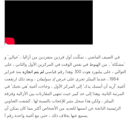
في الصيف الماضي ، تمكّنت أول فردين منفردين من أزاليا ، 'خيالي' و
'مشكلة' ، من الهبوط في نفس الوقت في المركزين الأول والثاني ، على
التوالي ، على بيلبورد هوت 100. وهذا رقم قياسي
لم يتم انجازه
منذ فبراير
1964 ، عندما البيتلز تجرى على
عرض إد سوليفان
، وبعد ذلك ارتفعت
أغنية 'أريد أن أمسك يدك' إلى المركز الأول ، وجاءت أغنية 'هي تحبك' في
المرتبة الثانية. وهذا إلى حد كبير حيث تنتهي المقارنات بين الأزالية وفرقة
البيتلز ، ولكن هذا سجل مثير للإعجاب بالنسبة لها . كشفت العناوين
الرئيسية الناتجة عن اسمها للعديد من الأشخاص أكثر مما كان يمكن أن
يسمع عنها بخلاف ذلك ، حتى مع أغنية واحدة رقم 1.