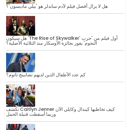
هل لا يزال أفضل فيلم لآدم ساندلر هو 'بيلي ماديسون'؟
هل سيكون 'The Rise of Skywalker' أول فيلم من 'حرب
النجوم' يفوز بجائزة الأوسكار منذ الثلاثية الأصلية؟
كم عدد الأطفال الذين لديهم تشانينج تاتوم؟
تكشف Caitlyn Jenner كيف تخاطبها كيندال وكايلي الآن
وربما أسقطت قنبلة الحمل