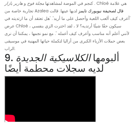
. Chloé هي علامة
كنجم في الموضة لمشاهدتها
مجلة فوج
و
هاربر بازار
قال لصحيفة نيويورك تايمز
لديها عينها. قالت
تجارية خاصة من Azalea
'أعرف كيف ألعب اللعبة وأحصل على ما أريد'. 'هل تعتقد أن ما ارتديته في
عرض Chloé سيكون حقًا شيئًا أرتديه؟ لا ، لقد اخترت الزي بنفسي ،
لأنني أعلم أنه مناسب وأعرف كيف أعمله '. مع نمو نجمها ، يمكننا أن نرى
بعض حملات الأزياء الكبرى من أزاليا لتكملة حياتها المهنية في موسيقى
الراب.
9. ألبومها
الكلاسيكية الجديدة
لديه سجلات محطمة أيضًا