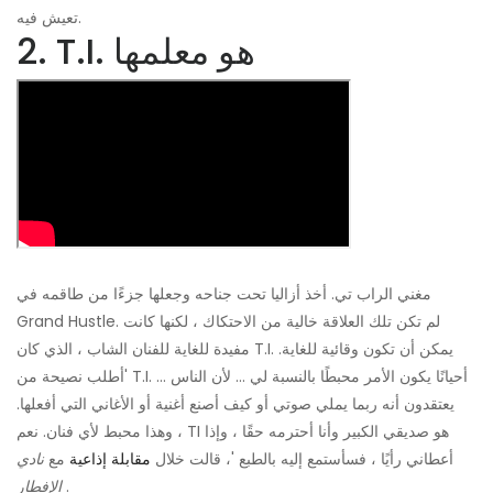
تعيش فيه.
2. T.I. هو معلمها
مغني الراب تي. أخذ أزاليا تحت جناحه وجعلها جزءًا من طاقمه في
Grand Hustle. لم تكن تلك العلاقة خالية من الاحتكاك ، لكنها كانت
مفيدة للغاية للفنان الشاب ، الذي كان T.I. يمكن أن تكون وقائية للغاية.
'أطلب نصيحة من T.I. ... أحيانًا يكون الأمر محبطًا بالنسبة لي ... لأن الناس
يعتقدون أنه ربما يملي صوتي أو كيف أصنع أغنية أو الأغاني التي أفعلها.
وهذا محبط لأي فنان. نعم ، TI هو صديقي الكبير وأنا أحترمه حقًا ، وإذا
أعطاني رأيًا ، فسأستمع إليه بالطبع '، قالت خلال
مقابلة إذاعية
مع
نادي
.
الإفطار