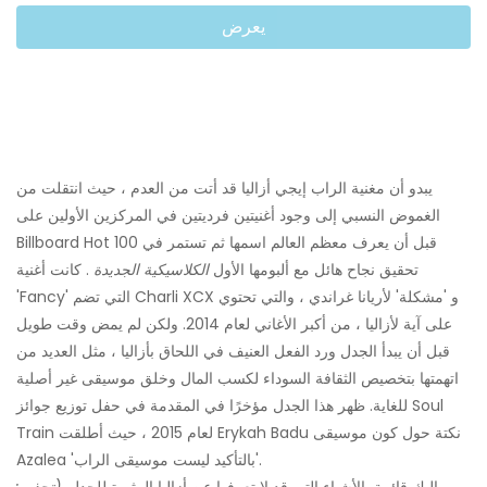
يعرض
يبدو أن مغنية الراب إيجي أزاليا قد أتت من العدم ، حيث انتقلت من
الغموض النسبي إلى وجود أغنيتين فرديتين في المركزين الأولين على
Billboard Hot 100 قبل أن يعرف معظم العالم اسمها ثم تستمر في
تحقيق نجاح هائل مع ألبومها الأول
الكلاسيكية الجديدة
. كانت أغنية
'Fancy' التي تضم Charli XCX و 'مشكلة' لأريانا غراندي ، والتي تحتوي
على آية لأزاليا ، من أكبر الأغاني لعام 2014. ولكن لم يمض وقت طويل
قبل أن يبدأ الجدل ورد الفعل العنيف في اللحاق بأزاليا ، مثل العديد من
اتهمتها بتخصيص الثقافة السوداء لكسب المال وخلق موسيقى غير أصلية
للغاية. ظهر هذا الجدل مؤخرًا في المقدمة في حفل توزيع جوائز Soul
Train لعام 2015 ، حيث أطلقت Erykah Badu نكتة حول كون موسيقى
Azalea 'بالتأكيد ليست موسيقى الراب'.