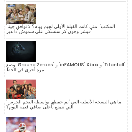
'المكتب': متى كانت القبلة الأولى لجيم وبام؟ لا توافق جينا
فيشر وجون كراسنسكي على سموش 'دانديز'
وضع 'Ground Zeroes' و 'inFAMOUS' Xbox و 'Titanfall'
مرة أخرى في الخط
ما هي النسخة الأصلية التي 'تم حفظها بواسطة النجم الجرس'
التي تتمتع بأعلى صافي قيمة اليوم؟