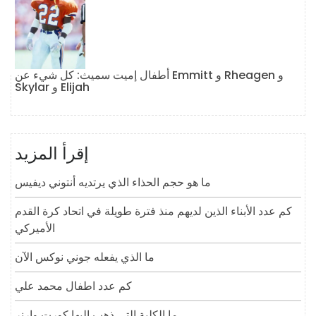
أطفال إميت سميث: كل شيء عن Emmitt و Rheagen و
Skylar و Elijah
إقرأ المزيد
ما هو حجم الحذاء الذي يرتديه أنتوني ديفيس
كم عدد الأبناء الذين لديهم منذ فترة طويلة في اتحاد كرة القدم
الأميركي
ما الذي يفعله جوني نوكس الآن
كم عدد اطفال محمد علي
ما الكلية التي ذهب إليها كورت وارنر