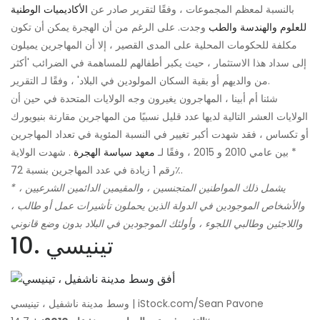
بالنسبة لمعظم المجموعات ، وفقًا لتقرير صادر عن
الأكاديميات الوطنية
للعلوم والهندسة والطب
وجدت. على الرغم من أن الهجرة يمكن أن تكون
مكلفة للحكومات المحلية على المدى القصير ، إلا أن المهاجرين يميلون
إلى سداد هذا الاستثمار ، حيث يكبر أطفالهم للمساهمة في الضرائب 'أكثر
من والديهم أو بقية السكان المولودين في البلاد' ، وفقًا لـ التقرير.
شئنا أم أبينا ، المهاجرون يغيرون وجه الولايات المتحدة في حين أن
الولايات العشر التالية لديها عدد قليل نسبيًا من المهاجرين مقارنة بنيويورك
أو تكساس ، فقد شهدت أكبر تغيير في النسبة المئوية في تعداد المهاجرين
* بين عامي 2010 و 2015 ، وفقًا لـ
معهد سياسة الهجرة
. شهدت الولاية
رقم 1 زيادة في عدد المهاجرين بنسبة 72٪.
* يشمل ذلك المواطنين المتجنسين ، والمقيمين الدائمين الشرعيين ،
والأشخاص الموجودين في الدولة الذين يحملون تأشيرات عمل أو طالب ،
واللاجئين وطالبي اللجوء ، وأولئك الموجودين في البلاد بدون وضع قانوني
10. تينيسي
وسط مدينة ناشفيل ، تينيسي | iStock.com/Sean Pavone