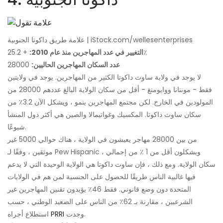
علامة طريق داكوتا الجنوبية | iStock.com/wellesenterprises
+ 25.2٪
التغيير في عدد المهاجرين منذ عام 2010:
عدد السكان المهاجرين الحاليين:
28000
لا يوجد في ولاية ساوث داكوتا الكثير من المهاجرين. يوجد في ولايتين
فقط - مونتانا ووايومنغ - أقل من سكان الولاية البالغ عددهم 28000 من
المولودين في الخارج. لكن مجتمع المهاجرين ينمو ، ويشكل الآن 3.2٪ من
سكان ساوث داكوتا. المكسيك وغواتيمالا والصين هي أكثر دول المنشأ
شيوعًا.
من بين 28000 مهاجر يعيشون في الولاية ، هناك حوالي 5000 غير
موثقين ، وفقًا لـ Pew Hispanic ، ويشكلون أقل من 1 ٪ من إجمالي
سكان الولاية. ومع ذلك ، فإن ساوث داكوتا هي الولاية الوحيدة التي لا يدعم
فيها غالبية الناس طريقًا للحصول على الجنسية لمن هم في الولايات
المتحدة دون وضع قانوني. فقط 46٪ يؤيدون تقنين المهاجرين غير
الشرعيين ، مقارنة بـ 62٪ من الناس على الصعيد الوطني ، حسب
وجدت.
PRRI
استطلاع أجراه