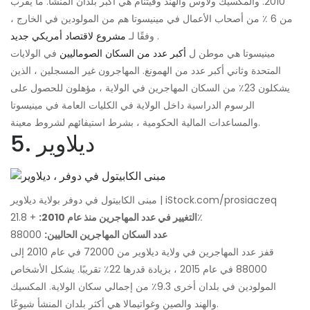
2010. والمكسيك ولاوس والهند وفيتنام هي أكبر بلدان المنشأ. ما يقرب
من 6 ٪ من أصحاب الأعمال في مينيسوتا هم من المولودين في الخارج ،
.
وفقًا لـ
مشروع لاقتصاد أمريكي جديد
مينيسوتا هي موطن ل
أكبر عدد من السكان الصوماليين
في الولايات
المتحدة وثاني أكبر عدد من الهمونغ. المهاجرون غير المسجلين ، الذين
يشكلون 23٪ من السكان المهاجرين في الولاية ، مؤهلون للحصول على
الرسوم الدراسية داخل الولاية في الكليات العامة في مينيسوتا
والمساعدات المالية الحكومية ، بشرط استيفائهم لشروط معينة.
5. ديلاوير
مبنى الكابيتول في دوفر بولاية ديلاوير | iStock.com/prosiaczeq
+ 21.8٪
التغيير في عدد المهاجرين منذ عام 2010:
عدد السكان المهاجرين الحاليين:
88000
قفز عدد المهاجرين في ولاية ديلاوير من 72000 في عام 2010 إلى
88000 في عام 2015 ، بزيادة قدرها 22٪ تقريبًا. يشكل الأشخاص
المولودين في بلدان أخرى 9.3٪ من إجمالي سكان الولاية. المكسيك
والهند والصين وغواتيمالا هي أكثر بلدان المنشأ شيوعًا.