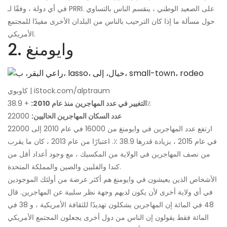
في أي دولة ، وفقًا لـ PRRI. على الصعيد الوطني ، ينقسم الناس بالتساوي
حول مسألة ما إذا كان الترحيب بالناس من البلدان الأخرى مفيدًا للمجتمع
الأمريكي.
2. وايومنغ
كاوبوي | iStock.com/alptraum
+ 38.9٪
التغيير في عدد المهاجرين منذ عام 2010:
عدد السكان المهاجرين الحاليين:
22000
ارتفع عدد المهاجرين في وايومنغ من 16000 في عام 2010 إلى 22000
في عام 2015 ، بزيادة قدرها 38.9 ٪. اعتبارًا من عام 2013 ، كان ما يقرب
من نصف المهاجرين في الولاية من المكسيك ، مع وجود أعداد أقل من
كندا والفلبين والصين والمملكة المتحدة.
الأشخاص الذين يعيشون في وايومنغ هم أكثر عرضة من أولئك الموجودين
في أي ولاية أخرى لأن يكون لديهم وجهة نظر سلبية عن المهاجرين. قال
48 في المائة إن المهاجرين يشكلون تهديدًا للثقافة الأمريكية ، و 38 في
المائة فقط يقولون إن الناس من دول أخرى يجعلون المجتمع الأمريكي