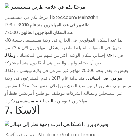
مرحبًا بكم في ميسيسيبي | iStock.com/Meinzahn
+ 17.6٪
التغيير في عدد المهاجرين منذ عام 2010:
عدد السكان المهاجرين الحاليين:
72000
نما عدد السكان المولودين في الخارج في ولاية ميسيسيبي بنسبة 18٪
تقريبًا في السنوات القليلة الماضية. يشكل المهاجرون الآن 2.4٪ من
، في
وفقًا لـ MPI
إجمالي سكان الولاية. أكثر من ثلثهم من المكسيك ،
حين أن فيتنام والهند والصين هي أيضًا دول منشأ مشتركة.
يعيش ما يقدر بنحو 25000 مهاجر غير شرعي في ولاية تينيسي ، وفقًا لـ
بيو من اصل اسباني
. منذ بداية عام 2017 ، قدم المشرعون في ولاية
ميسيسيبي مشاريع قوانين تمنع المدن من إعلان نفسها مدنًا ملاذًا للمقيمين
غير المسجلين ومطالبة الشركات بتوظيف مواطنين أمريكيين فقط أو
ذكرت.
مهاجرين قانونيين ،
البث العام ميسيسيبي
7. ألاسكا
دينالي في ألاسكا | iStock.com/mbarrettimages