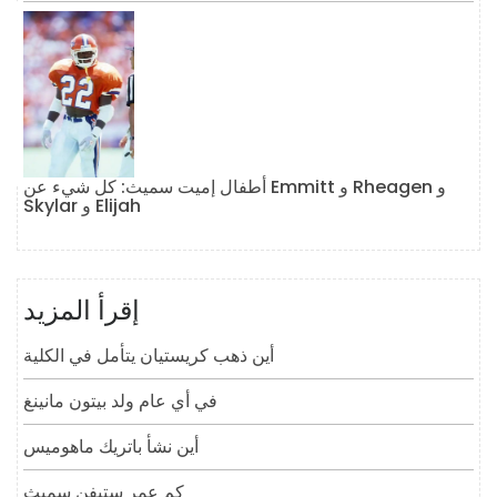
أطفال إميت سميث: كل شيء عن Emmitt و Rheagen و
Skylar و Elijah
إقرأ المزيد
أين ذهب كريستيان يتأمل في الكلية
في أي عام ولد بيتون مانينغ
أين نشأ باتريك ماهوميس
كم عمر ستيفن سميث