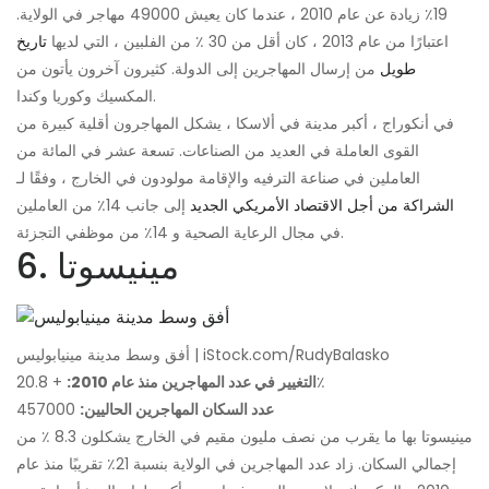
19٪ زيادة عن عام 2010 ، عندما كان يعيش 49000 مهاجر في الولاية.
اعتبارًا من عام 2013 ، كان أقل من 30 ٪ من الفلبين ، التي لديها
تاريخ
طويل
من إرسال المهاجرين إلى الدولة. كثيرون آخرون يأتون من
المكسيك وكوريا وكندا.
في أنكوراج ، أكبر مدينة في ألاسكا ، يشكل المهاجرون أقلية كبيرة من
القوى العاملة في العديد من الصناعات. تسعة عشر في المائة من
العاملين في صناعة الترفيه والإقامة مولودون في الخارج ، وفقًا لـ
الشراكة من أجل الاقتصاد الأمريكي الجديد
إلى جانب 14٪ من العاملين
في مجال الرعاية الصحية و 14٪ من موظفي التجزئة.
6. مينيسوتا
أفق وسط مدينة مينيابوليس | iStock.com/RudyBalasko
+ 20.8٪
التغيير في عدد المهاجرين منذ عام 2010:
عدد السكان المهاجرين الحاليين:
457000
مينيسوتا بها ما يقرب من نصف مليون مقيم في الخارج يشكلون 8.3 ٪ من
إجمالي السكان. زاد عدد المهاجرين في الولاية بنسبة 21٪ تقريبًا منذ عام