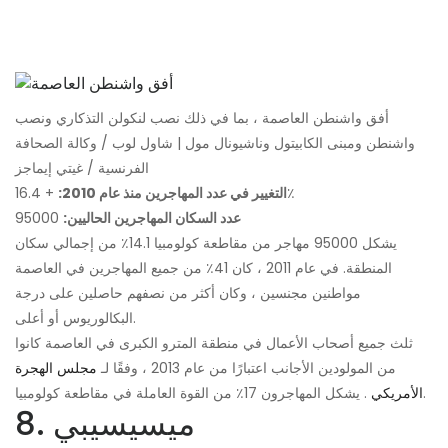
أفق واشنطن العاصمة ، بما في ذلك نصب لنكولن التذكاري ونصب
واشنطن ومبنى الكابيتول وناشيونال مول | شاول لوب / وكالة الصحافة
الفرنسية / غيتي إيماجز
+ 16.4٪
التغيير في عدد المهاجرين منذ عام 2010:
عدد السكان المهاجرين الحاليين:
95000
يشكل 95000 مهاجر من مقاطعة كولومبيا 14.1٪ من إجمالي سكان
المنطقة. في عام 2011 ، كان 41٪ من جميع المهاجرين في العاصمة
مواطنين مجنسين ، وكان أكثر من نصفهم حاصلين على درجة
البكالوريوس أو أعلى.
ثلث جميع أصحاب الأعمال في منطقة المترو الكبرى في العاصمة كانوا
من المولودين الأجانب اعتبارًا من عام 2013 ، وفقًا لـ
مجلس الهجرة
. يشكل المهاجرون 17٪ من القوة العاملة في مقاطعة كولومبيا.
الأمريكي
8. ميسيسيبي