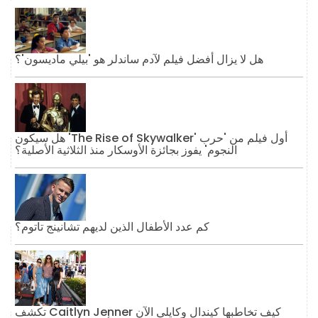
هل لا يزال أفضل فيلم لآدم ساندلر هو 'بيلي ماديسون'؟
هل سيكون 'The Rise of Skywalker' أول فيلم من 'حرب
النجوم' يفوز بجائزة الأوسكار منذ الثلاثية الأصلية؟
كم عدد الأطفال الذين لديهم تشانينج تاتوم؟
تكشف Caitlyn Jenner كيف تخاطبها كيندال وكايلي الآن