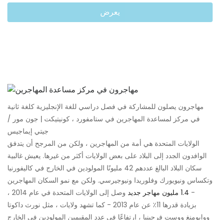
يعرض
مهاجرون يصلون للمشاركة في فصل دراسي للغة الإنجليزية كلغة ثانية
في مركز لمساعدة المهاجرين في ستامفورد ، كونيتيكت | جون مور /
جيتي إيماجيس
الولايات المتحدة هي أمة من المهاجرين ، ولكن من المرجح أن يتدفق
الوافدون الجدد إلى البلاد على بعض الولايات أكثر من غيرها. يعيش غالبية
سكان البلاد البالغ عددهم 42 مليونًا المولودين في الخارج في كاليفورنيا
وتكساس ونيويورك وفلوريدا ونيوجيرسي. ولكن مع نمو السكان المهاجرين
-
1.4 مليون مهاجر جديد
وصل إلى الولايات المتحدة في عام 2014 ،
بزيادة قدرها 11٪ عن عام 2013 - كما تشهد ولايات ، مثل نورث داكوتا
ووايومنغ ووست فرجينيا ، ارتفاعًا في عدد المقيمين المولودين في الخارج