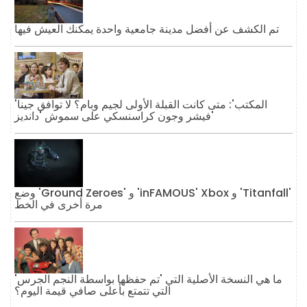
تم الكشف عن أفضل مدينة جامعية واحدة يمكنك العيش فيها
'المكتب': متى كانت القبلة الأولى لجيم وبام؟ لا توافق جينا
فيشر وجون كراسنسكي على سموش 'دانديز'
وضع 'Ground Zeroes' و 'inFAMOUS' Xbox و 'Titanfall'
مرة أخرى في الخط
ما هي النسخة الأصلية التي 'تم حفظها بواسطة النجم الجرس'
التي تتمتع بأعلى صافي قيمة اليوم؟