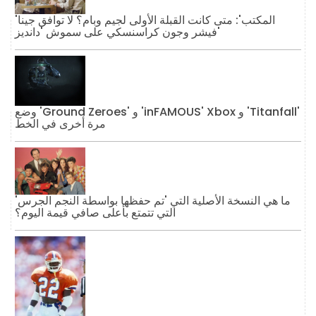
'المكتب': متى كانت القبلة الأولى لجيم وبام؟ لا توافق جينا
فيشر وجون كراسنسكي على سموش 'دانديز'
وضع 'Ground Zeroes' و 'inFAMOUS' Xbox و 'Titanfall'
مرة أخرى في الخط
ما هي النسخة الأصلية التي 'تم حفظها بواسطة النجم الجرس'
التي تتمتع بأعلى صافي قيمة اليوم؟