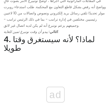
في المقابلات الماراثونية التي أجراها ، أوضح نونبيرج الأمر بصوت عالٍ
وواضح أنه رفض بشكل قاطع التعاون مع المحكمة. طلب استدعاء روبرت
مولر تحديدًا تلقي رسائل بريد إلكتروني ونصوص واتصالات من 10 لاعبين
رئيسيين مختلفين في إدارة ترامب - بما في ذلك الرئيس ترامب -
وجميعهم يزعم نونبرغ أنه لم يكن لديه اتصال غير لائق.
يبدو أن وقت نونبرغ ثمين للغاية.
التالي:
4. لماذا؟ لأنه سيستغرق وقتا
طويلا
ad