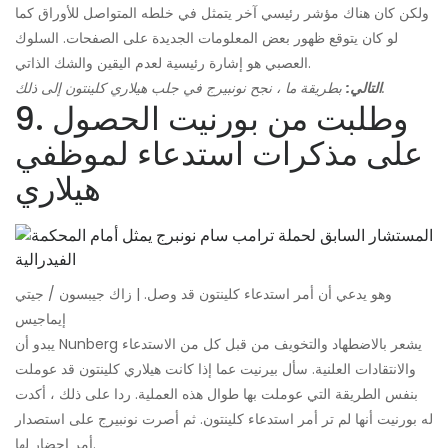
ولكن كان هناك مؤشر رئيسي آخر يتمثل في خلطه المتواصل للأوراق كما
لو كان يتوقع ظهور بعض المعلومات الجديدة على الصفحات. السلوك
العصبي هو إشارة رئيسية لعدم اليقين والشك الذاتي.
بطريقة ما ، نجح نونبيرج في جلب هيلاري كلينتون إلى ذلك.
التالي:
9. وطلبت من بورنيت الحصول
على مذكرات استدعاء لموظفي
هيلاري
وهو يدعي أن أمر استدعاء كلينتون قد وصل. | زاك جيبسون / جيتي
إيماجيس
يبدو أن Nunberg يشعر بالاضطهاد والتخويف من قبل كل من الاستدعاء
والانتقادات العلنية. سأل بيرنيت عما إذا كانت هيلاري كلينتون قد عوملت
بنفس الطريقة التي عوملت بها طوال هذه العملية. ردا على ذلك ، أكدت
له بورنيت أنها لم تر أمر استدعاء كلينتون. ثم أصرت نونبيرج على استصدار
أمر إحضار لها.