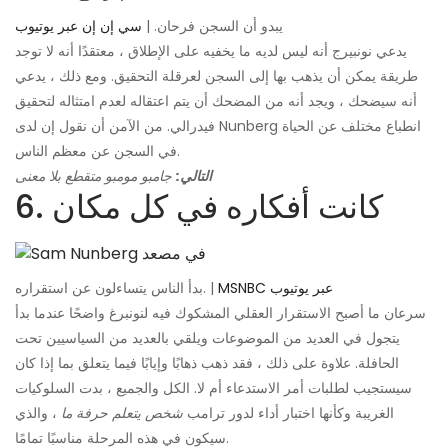
يبدو أن السجن فرحان. |
سي إن إن عبر يوتيوب
يدعي نونبيرج أنه ليس لديه ما يخفيه على الإطلاق ، معتقدًا أنه لا توجد
طريقة يمكن أن يذهب بها إلى السجن لعرقلة التحقيق. ومع ذلك ، يدعي
أنه سيضحك ، ويجد أنه من المضحك أن يتم اعتقاله لعدم امتثاله لتحقيق
فيدرالي. من الآمن أن نقول إن لدى Nunberg انطباع مختلف عن الحياة
في السجن عن معظم الناس.
التالي:
جامبو مومبو متقطع بلا معنى
6. كانت أفكاره في كل مكان
MSNBC عبر يوتيوب
بدأ الناس يتساءلون عن استقراره. |
سرعان ما أصبح الاستقرار العقلي المشكوك فيه لنونبرغ واضحًا عندما بدأ
يتجول في العديد من الموضوعات ويلقي بالعديد من السياسيين تحت
الحافلة. علاوة على ذلك ، فقد ذهب ذهابًا وإيابًا فيما يتعلق بما إذا كان
سيستجيب لطلبات أمر الاستدعاء أم لا. الكل والجميع ، بدت السلوكيات
الغريبة وكأنها اختبار أداء لدور ترامب
شخص يتعلم حرفة ما
، والذي
سيكون في هذه المرحلة مناسبًا تمامًا.