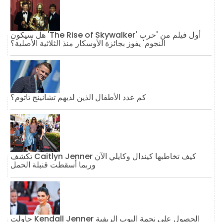
هل سيكون 'The Rise of Skywalker' أول فيلم من 'حرب
النجوم' يفوز بجائزة الأوسكار منذ الثلاثية الأصلية؟
كم عدد الأطفال الذين لديهم تشانينج تاتوم؟
تكشف Caitlyn Jenner كيف تخاطبها كيندال وكايلي الآن
وربما أسقطت قنبلة الحمل
حاولت Kendall Jenner الحصول على نجمة البوب ​​الريفية