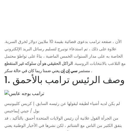
الآن ، صفعه ترامب بدعوى قضائية بقيمة 10 ملايين دولار لخرق السرية.
علاوة على ذلك ، تم استدعاء نونبرج لتسليم رسائل البريد الإلكتروني
الخاصة به على مدار السنوات الخمس الماضية ، بناءً على تواطؤ محتمل
مع التلاعب بالانتخابات الروسية.
الراكل الحقيقي هو أن سلوكه غير المنقطع
يعني ضمنا ربما كان في حالة سكر .
مستمر
سي إن إن
1. وصف الرئيس ترامب بالأحمق
لم يكن لديه أشياء لطيفة ليقولها عن رئيسه السابق. | كريس كليبونيس
بول / جيتي إيماجيس
من الجرأة القول علانية أن رئيس الولايات المتحدة أحمق. بالتأكيد ، قد
يتفق الكثير من الناس مع الشتائم ، لكن نشرها في الأخبار الوطنية يعني