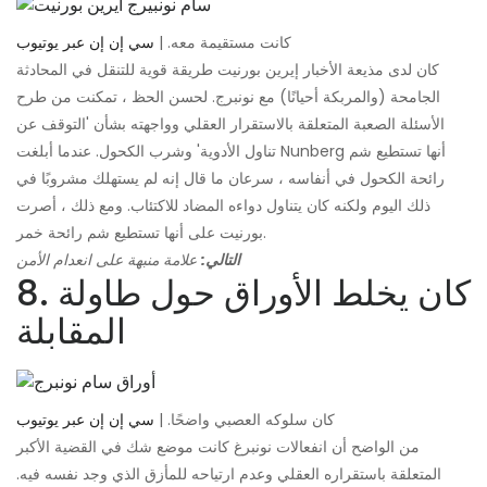
كانت مستقيمة معه. |
سي إن إن عبر يوتيوب
كان لدى مذيعة الأخبار إيرين بورنيت طريقة قوية للتنقل في المحادثة
الجامحة (والمربكة أحيانًا) مع نونبرج. لحسن الحظ ، تمكنت من طرح
الأسئلة الصعبة المتعلقة بالاستقرار العقلي وواجهته بشأن 'التوقف عن
تناول الأدوية' وشرب الكحول. عندما أبلغت Nunberg أنها تستطيع شم
رائحة الكحول في أنفاسه ، سرعان ما قال إنه لم يستهلك مشروبًا في
ذلك اليوم ولكنه كان يتناول دواءه المضاد للاكتئاب. ومع ذلك ، أصرت
بورنيت على أنها تستطيع شم رائحة خمر.
التالي:
علامة منبهة على انعدام الأمن
8. كان يخلط الأوراق حول طاولة
المقابلة
كان سلوكه العصبي واضحًا. |
سي إن إن عبر يوتيوب
من الواضح أن انفعالات نونبرغ كانت موضع شك في القضية الأكبر
المتعلقة باستقراره العقلي وعدم ارتياحه للمأزق الذي وجد نفسه فيه.