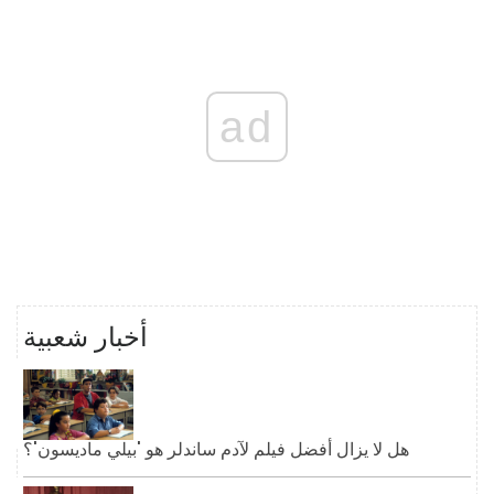
ad
أخبار شعبية
هل لا يزال أفضل فيلم لآدم ساندلر هو 'بيلي ماديسون'؟