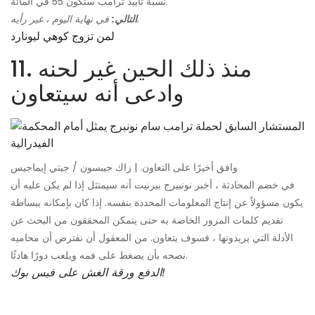
نسبة تأييد ترامب ستكون 55 في المائة.
في نهاية اليوم ، غير رأيه.
التالي:
لمن تزوج كوهي ليونارد
11. منذ ذلك الحين غير لحنه
وادعى أنه سيتعاون
وافق أخيرًا على التعاون. | زاك جيبسون / جيتي إيماجيس
في خضم المحادثة ، أخبر نونبيرج بيرنيت أنه سيمتثل إذا لم يكن عليه أن
يكون مسؤولاً عن إنتاج المعلومات المحددة بنفسه. إذا كان بإمكانه ببساطة
تقديم كلمات المرور الخاصة به حتى يتمكن المحققون من البحث عن
الأدلة التي يريدونها ، فسوف يتعاون. من المعقول أن نفترض أن محاميه
نصحه بأن يضغط على فمه ويلعب دورًا هادئًا.
على فيس بوك!
الدفع
ورقة الغش