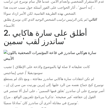
عدم الاستقرار الشخصي وانعدام الأمن. عندما قال سام نونبرج عن ترامب
، 'إنه أحمق' ، أثار الحواجب على الفور أسئلة حول سبب حديث هذا
الشخص بهذه الطريقة القاسية. لكن الأمر ازداد سوءًا.
التالي:
لم يكن الرئيس ترامب الشخص الوحيد الذي كان نونبرغ يطلق
الأسماء.
2. أطلق على سارة هاكابي
ساندرز لقب 'سمين'
كانت تعليقاته لا صلة لها بالموضوع ولاذعة على الإطلاق. | تشيب
سوموديفيلا / جيتي إيماجيس
لم تكن انتقادات سارة هاكابي ساندرز مفاجئة ، ومع ذلك لم يستطع
نونبيرج كبح جماح نفسه من الرد عليها. إلى إيرين بورنيت من سي إن إن ،
أصر نونبيرج على أن ساندرز 'تغلق فمها السمين' ، على أمل ألا تستمر في
القول إن حقائقه 'غير صحيحة'. تذكرنا ببرنامج تلفزيون الواقع ، مزاح
نونبيرج في مقابلة أخرى أن ساندرز كان 'ساذجًا سمينًا'.